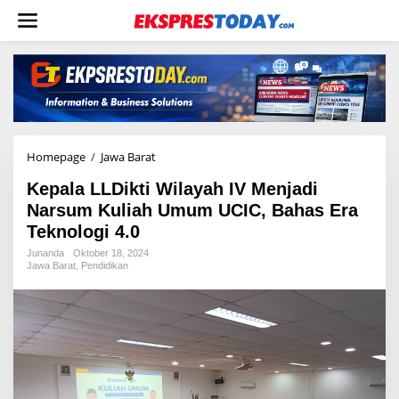
L
e
w
a
t
i
k
e
k
o
Homepage
/
Jawa Barat
K
n
e
t
Kepala LLDikti Wilayah IV Menjadi
p
e
a
Narsum Kuliah Umum UCIC, Bahas Era
n
l
Teknologi 4.0
a
L
Junanda
Oktober 18, 2024
Jawa Barat
,
Pendidikan
L
D
i
k
t
i
W
i
l