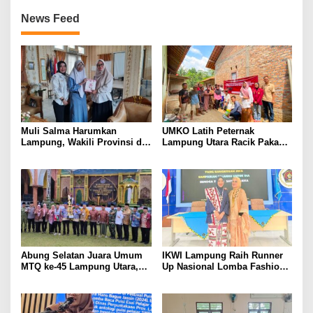
News Feed
Muli Salma Harumkan
UMKO Latih Peternak
Lampung, Wakili Provinsi di
Lampung Utara Racik Pakan
FL3SN Nasional Lewat
Konsentrat, Solusi Hadapi
“Kartografi Sunyi”
Kemarau dan Harga Pakan
Mahal
Abung Selatan Juara Umum
IKWI Lampung Raih Runner
MTQ ke-45 Lampung Utara,
Up Nasional Lomba Fashion
Tuan Rumah Tutup Ajang
Show HUT ke-65 IKWI,
dengan Prestasi Gemilang
Busana Saibatin Curi
Perhatian