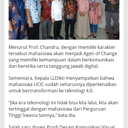
g
i
4
.
0
Menurut Prof. Chandra, dengan memiliki karakter
tersebut mahasiswa akan menjadi Agen of Change
yang memiliki kemampuan dalam berkomunikasi
dan beretika serta tanggung jawab digital.
Sementara, Kepala LLDikti menyampaikan bahwa
mahasiswa UCIC sudah seharusnya diperkenalkan
untuk bertransformasi ke teknologi 4.0.
“Jika era tekonologi ini tidak bisa kita lalui, kita akan
tertinggal dengan mahasiswa dari Perguruan
Tinggi Swasta lainnya,” kata dia.
Salah satu dosen Prodi Desain Komunikasi Visual