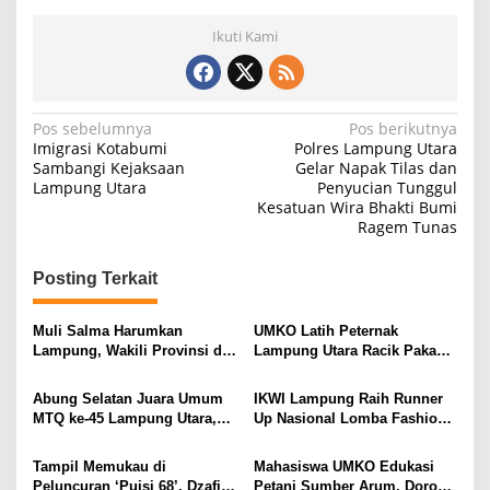
Ikuti Kami
N
Pos sebelumnya
Pos berikutnya
Imigrasi Kotabumi
Polres Lampung Utara
a
Sambangi Kejaksaan
Gelar Napak Tilas dan
Lampung Utara
Penyucian Tunggul
v
Kesatuan Wira Bhakti Bumi
i
Ragem Tunas
g
Posting Terkait
a
s
Muli Salma Harumkan
UMKO Latih Peternak
i
Lampung, Wakili Provinsi di
Lampung Utara Racik Pakan
FL3SN Nasional Lewat
Konsentrat, Solusi Hadapi
p
“Kartografi Sunyi”
Kemarau dan Harga Pakan
Abung Selatan Juara Umum
IKWI Lampung Raih Runner
o
Mahal
MTQ ke-45 Lampung Utara,
Up Nasional Lomba Fashion
s
Tuan Rumah Tutup Ajang
Show HUT ke-65 IKWI,
dengan Prestasi Gemilang
Busana Saibatin Curi
Tampil Memukau di
Mahasiswa UMKO Edukasi
Perhatian
Peluncuran ‘Puisi 68’, Dzafira
Petani Sumber Arum, Dorong