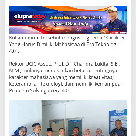
h
U
m
u
m
U
C
Kuliah umum tersebut mengusung tema “Karakter
I
Yang Harus Dimiliki Mahasiswa di Era Teknologi
C
,
4.0”.
B
a
Rektor UCIC Assoc. Prof. Dr. Chandra Lukita, S.E.,
h
M.M., mulanya menekankan betapa pentingnya
a
karakter mahasiswa yang memiliki kreativitas,
s
E
keterampilan teknologi, dan memiliki kemampuan
r
Problem Solving di era 4.0.
a
T
e
k
n
o
l
o