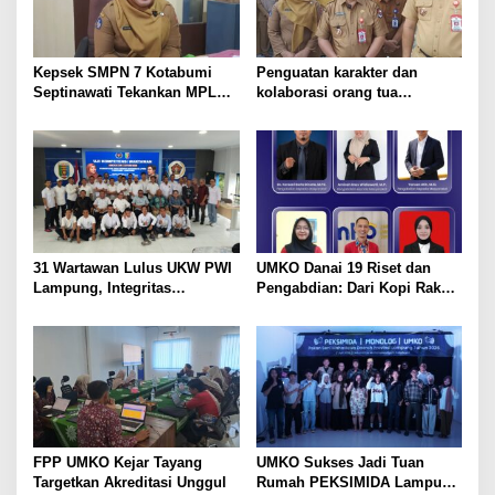
Kepsek SMPN 7 Kotabumi
Penguatan karakter dan
Septinawati Tekankan MPLS
kolaborasi orang tua
Ramah dan Pembentukan
mewarnai pelaksanaan MPLS
Karakter Siswa Baru
Ramah 2026 di Kabupaten
Lampung Utara
31 Wartawan Lulus UKW PWI
UMKO Danai 19 Riset dan
Lampung, Integritas
Pengabdian: Dari Kopi Rakyat
Ditekankan di Era Digital
hingga AI untuk Menjawab
Persoalan Lampung Utara
FPP UMKO Kejar Tayang
UMKO Sukses Jadi Tuan
Targetkan Akreditasi Unggul
Rumah PEKSIMIDA Lampung