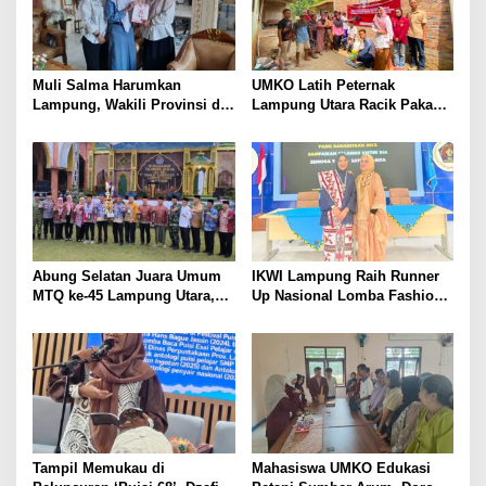
Muli Salma Harumkan
UMKO Latih Peternak
Lampung, Wakili Provinsi di
Lampung Utara Racik Pakan
FL3SN Nasional Lewat
Konsentrat, Solusi Hadapi
“Kartografi Sunyi”
Kemarau dan Harga Pakan
Mahal
Abung Selatan Juara Umum
IKWI Lampung Raih Runner
MTQ ke-45 Lampung Utara,
Up Nasional Lomba Fashion
Tuan Rumah Tutup Ajang
Show HUT ke-65 IKWI,
dengan Prestasi Gemilang
Busana Saibatin Curi
Perhatian
Tampil Memukau di
Mahasiswa UMKO Edukasi