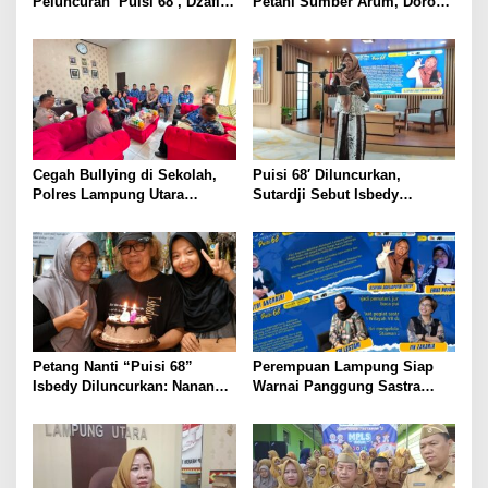
Peluncuran ‘Puisi 68’, Dzafira
Petani Sumber Arum, Dorong
Adelia Dinilai Sudah
Penggunaan Bio Pestisida
Menyentuh Inti Puisi
Ramah Lingkungan
Cegah Bullying di Sekolah,
Puisi 68′ Diluncurkan,
Polres Lampung Utara
Sutardji Sebut Isbedy
Gandeng Dinas Pendidikan
Produktif Tanpa Kehilangan
Kualitas
Petang Nanti “Puisi 68”
Perempuan Lampung Siap
Isbedy Diluncurkan: Nanang
Warnai Panggung Sastra
Ajak Seniman Ramaikan
Nasional, Tampil di
Peluncuran Puisi 68 Isbedy
Stiawan ZS