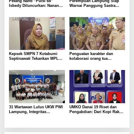
Petang Nanti “Puisi 68”
Perempuan Lampung Siap
Isbedy Diluncurkan: Nanang
Warnai Panggung Sastra
Ajak Seniman Ramaikan
Nasional, Tampil di
Peluncuran Puisi 68 Isbedy
Stiawan ZS
Kepsek SMPN 7 Kotabumi
Penguatan karakter dan
Septinawati Tekankan MPLS
kolaborasi orang tua
Ramah dan Pembentukan
mewarnai pelaksanaan MPLS
Karakter Siswa Baru
Ramah 2026 di Kabupaten
Lampung Utara
31 Wartawan Lulus UKW PWI
UMKO Danai 19 Riset dan
Lampung, Integritas
Pengabdian: Dari Kopi Rakyat
Ditekankan di Era Digital
hingga AI untuk Menjawab
Persoalan Lampung Utara