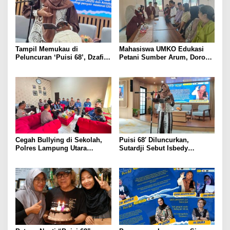
Tampil Memukau di
Mahasiswa UMKO Edukasi
Peluncuran ‘Puisi 68’, Dzafira
Petani Sumber Arum, Dorong
Adelia Dinilai Sudah
Penggunaan Bio Pestisida
Menyentuh Inti Puisi
Ramah Lingkungan
Cegah Bullying di Sekolah,
Puisi 68′ Diluncurkan,
Polres Lampung Utara
Sutardji Sebut Isbedy
Gandeng Dinas Pendidikan
Produktif Tanpa Kehilangan
Kualitas