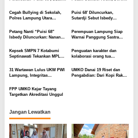
Adelia Dinilai Sudah
Penggunaan Bio Pestisida
Menyentuh Inti Puisi
Ramah Lingkungan
Cegah Bullying di Sekolah,
Puisi 68′ Diluncurkan,
Polres Lampung Utara
Sutardji Sebut Isbedy
Gandeng Dinas Pendidikan
Produktif Tanpa Kehilangan
Kualitas
Petang Nanti “Puisi 68”
Perempuan Lampung Siap
Isbedy Diluncurkan: Nanang
Warnai Panggung Sastra
Ajak Seniman Ramaikan
Nasional, Tampil di
Peluncuran Puisi 68 Isbedy
Kepsek SMPN 7 Kotabumi
Penguatan karakter dan
Stiawan ZS
Septinawati Tekankan MPLS
kolaborasi orang tua
Ramah dan Pembentukan
mewarnai pelaksanaan MPLS
Karakter Siswa Baru
Ramah 2026 di Kabupaten
31 Wartawan Lulus UKW PWI
UMKO Danai 19 Riset dan
Lampung Utara
Lampung, Integritas
Pengabdian: Dari Kopi Rakyat
Ditekankan di Era Digital
hingga AI untuk Menjawab
Persoalan Lampung Utara
FPP UMKO Kejar Tayang
Targetkan Akreditasi Unggul
Jangan Lewatkan