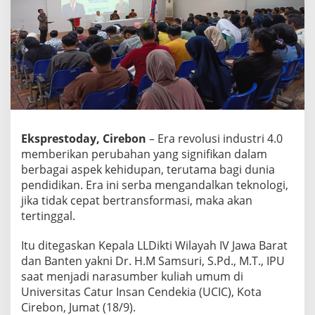
a
y
a
h
I
V
M
e
n
j
Eksprestoday, Cirebon
– Era revolusi industri 4.0
a
d
memberikan perubahan yang signifikan dalam
i
berbagai aspek kehidupan, terutama bagi dunia
N
pendidikan. Era ini serba mengandalkan teknologi,
a
jika tidak cepat bertransformasi, maka akan
r
s
tertinggal.
u
m
Itu ditegaskan Kepala LLDikti Wilayah IV Jawa Barat
K
dan Banten yakni Dr. H.M Samsuri, S.Pd., M.T., IPU
u
saat menjadi narasumber kuliah umum di
l
i
Universitas Catur Insan Cendekia (UCIC), Kota
a
Cirebon, Jumat (18/9).