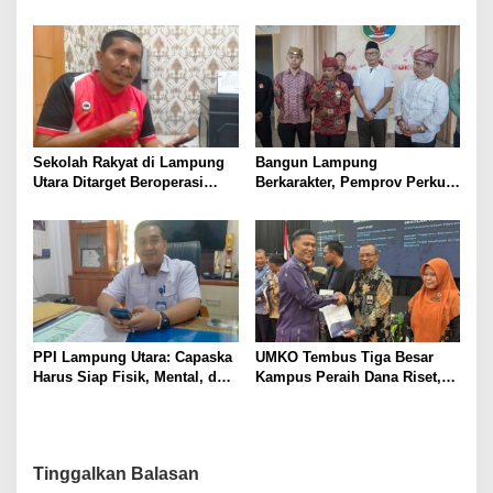
2026, Mahasiswa Unila Juarai
Lomba Monolog
Sekolah Rakyat di Lampung
Bangun Lampung
Utara Ditarget Beroperasi
Berkarakter, Pemprov Perkuat
pada Tahun Ajaran 2027
Sinergi Dengan Masyarakat
Adat
PPI Lampung Utara: Capaska
UMKO Tembus Tiga Besar
Harus Siap Fisik, Mental, dan
Kampus Peraih Dana Riset,
Karakter Sebelum Diklat
Bukti Kampus Daerah Mampu
Bersaing
Tinggalkan Balasan