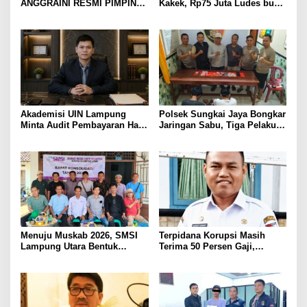
ANGGRAINI RESMI PIMPIN
Kakek, Rp75 Juta Ludes buat
POLRES LAMPUNG UTARA,
Judol, Diringkus dan
BAWA KOMITMEN PERKUAT
Ditembak Polisi
KAMTIBMAS DAN
PELAYANAN PRESISI
Akademisi UIN Lampung
Polsek Sungkai Jaya Bongkar
Minta Audit Pembayaran Hak
Jaringan Sabu, Tiga Pelaku
ASN Terpidana Korupsi:
Dibekuk
Kepastian Hukum Tak Boleh
Berlarut
Menuju Muskab 2026, SMSI
Terpidana Korupsi Masih
Lampung Utara Bentuk
Terima 50 Persen Gaji,
Panitia dan Susun
BKSDM Lampung Utara;
Kepengurusan
Tunggu Keputusan BKN