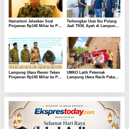
Hamartoni Jelaskan Soal
Terbongkar Usai Ibu Pulang
Pinjaman Rp140 Miliar ke PT
Jadi TKW, Ayah di Lampung
SMI: Tanpa Terobosan,
Utara Diduga Cabuli Anak
Perbaikan Jalan Butuh Waktu
Kandung Selama Empat
Bertahun-tahun
Tahun, Nyaris Diamuk Massa
Lampung Utara Resmi Teken
UMKO Latih Peternak
Pinjaman Rp140 Miliar ke PT
Lampung Utara Racik Pakan
SMI untuk Perbaikan 17 Ruas
Konsentrat, Solusi Hadapi
Jalan
Kemarau dan Harga Pakan
Mahal