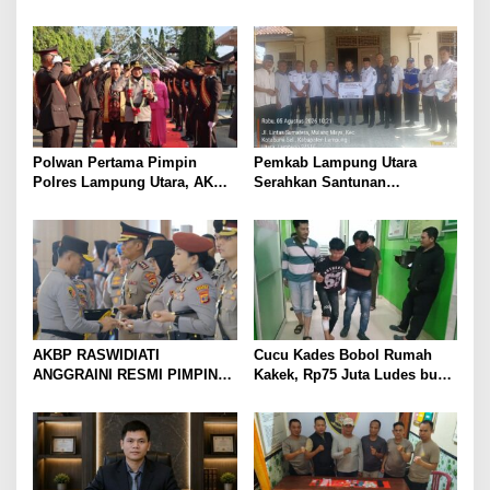
Sumber Pendapatan Baru
Menangis Piyik-Piyik, Warga
hingga Optimalkan PBB-P2
Gang Jalaba Kotabumi Heboh
Polwan Pertama Pimpin
Pemkab Lampung Utara
Polres Lampung Utara, AKBP
Serahkan Santunan
Raswidiati Disambut Tradisi
Kemensos kepada Keluarga
Pedang Pora
Korban Kebakaran
AKBP RASWIDIATI
Cucu Kades Bobol Rumah
ANGGRAINI RESMI PIMPIN
Kakek, Rp75 Juta Ludes buat
POLRES LAMPUNG UTARA,
Judol, Diringkus dan
BAWA KOMITMEN PERKUAT
Ditembak Polisi
KAMTIBMAS DAN
PELAYANAN PRESISI