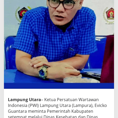
s
k
e
s
D
a
n
D
i
s
d
i
k
L
a
m
p
u
r
a
Lampung Utara
– Ketua Persatuan Wartawan
K
o
Indonesia (PWI) Lampung Utara (Lampura), Evicko
l
Guantara meminta Pemerintah Kabupaten
a
setempat melalui Dinas Kesehatan dan Dinas