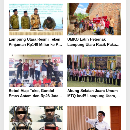
Perbaikan Jalan Butuh Waktu
Kandung Selama Empat
Bertahun-tahun
Tahun, Nyaris Diamuk Massa
Lampung Utara Resmi Teken
UMKO Latih Peternak
Pinjaman Rp140 Miliar ke PT
Lampung Utara Racik Pakan
SMI untuk Perbaikan 17 Ruas
Konsentrat, Solusi Hadapi
Jalan
Kemarau dan Harga Pakan
Mahal
Bobol Atap Toko, Gondol
Abung Selatan Juara Umum
Emas Antam dan Rp28 Juta!
MTQ ke-45 Lampung Utara,
Tim 905 Krisna Lamut
Tuan Rumah Tutup Ajang
Bersama Reskrim Polsek
dengan Prestasi Gemilang
Kotabumi Kota Bekuk
Komplotan Curat