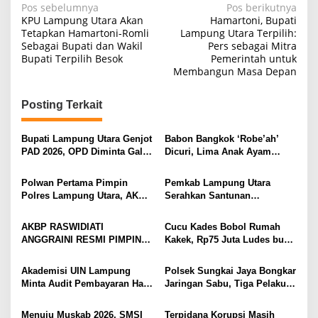
N
Pos sebelumnya
Pos berikutnya
KPU Lampung Utara Akan
Hamartoni, Bupati
a
Tetapkan Hamartoni-Romli
Lampung Utara Terpilih:
Sebagai Bupati dan Wakil
Pers sebagai Mitra
v
Bupati Terpilih Besok
Pemerintah untuk
i
Membangun Masa Depan
g
Posting Terkait
a
s
Bupati Lampung Utara Genjot
Babon Bangkok ‘Robe’ah’
i
PAD 2026, OPD Diminta Gali
Dicuri, Lima Anak Ayam
Sumber Pendapatan Baru
Menangis Piyik-Piyik, Warga
p
hingga Optimalkan PBB-P2
Gang Jalaba Kotabumi Heboh
Polwan Pertama Pimpin
Pemkab Lampung Utara
o
Polres Lampung Utara, AKBP
Serahkan Santunan
s
Raswidiati Disambut Tradisi
Kemensos kepada Keluarga
Pedang Pora
Korban Kebakaran
AKBP RASWIDIATI
Cucu Kades Bobol Rumah
ANGGRAINI RESMI PIMPIN
Kakek, Rp75 Juta Ludes buat
POLRES LAMPUNG UTARA,
Judol, Diringkus dan
BAWA KOMITMEN PERKUAT
Ditembak Polisi
Akademisi UIN Lampung
Polsek Sungkai Jaya Bongkar
KAMTIBMAS DAN
Minta Audit Pembayaran Hak
Jaringan Sabu, Tiga Pelaku
PELAYANAN PRESISI
ASN Terpidana Korupsi:
Dibekuk
Kepastian Hukum Tak Boleh
Menuju Muskab 2026, SMSI
Terpidana Korupsi Masih