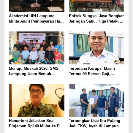
Akademisi UIN Lampung
Polsek Sungkai Jaya Bongkar
Minta Audit Pembayaran Hak
Jaringan Sabu, Tiga Pelaku
ASN Terpidana Korupsi:
Dibekuk
Kepastian Hukum Tak Boleh
Berlarut
Menuju Muskab 2026, SMSI
Terpidana Korupsi Masih
Lampung Utara Bentuk
Terima 50 Persen Gaji,
Panitia dan Susun
BKSDM Lampung Utara;
Kepengurusan
Tunggu Keputusan BKN
Hamartoni Jelaskan Soal
Terbongkar Usai Ibu Pulang
Pinjaman Rp140 Miliar ke PT
Jadi TKW, Ayah di Lampung
SMI: Tanpa Terobosan,
Utara Diduga Cabuli Anak