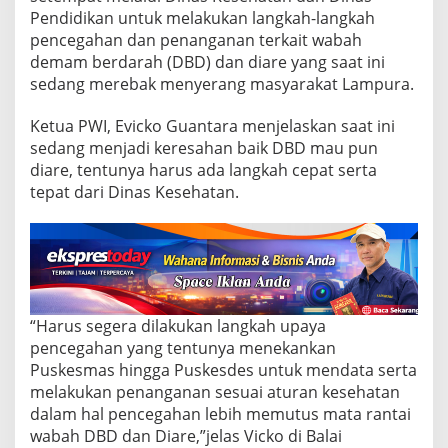
b
Pendidikan untuk melakukan langkah-langkah
o
r
pencegahan dan penanganan terkait wabah
a
demam berdarah (DBD) dan diare yang saat ini
s
sedang merebak menyerang masyarakat Lampura.
i
C
Ketua PWI, Evicko Guantara menjelaskan saat ini
e
g
sedang menjadi keresahan baik DBD mau pun
a
diare, tentunya harus ada langkah cepat serta
h
tepat dari Dinas Kesehatan.
D
B
D
D
a
n
D
“Harus segera dilakukan langkah upaya
i
a
pencegahan yang tentunya menekankan
r
Puskesmas hingga Puskesdes untuk mendata serta
e
melakukan penanganan sesuai aturan kesehatan
dalam hal pencegahan lebih memutus mata rantai
wabah DBD dan Diare,”jelas Vicko di Balai