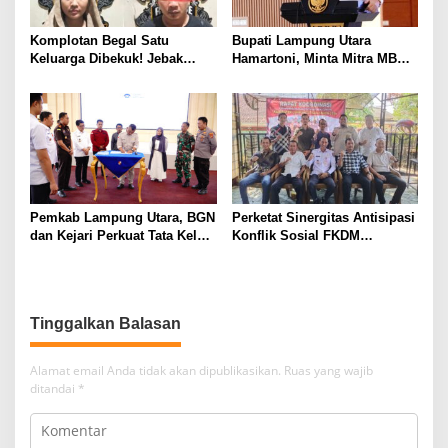
Komplotan Begal Satu
Bupati Lampung Utara
Keluarga Dibekuk! Jebak
Hamartoni, Minta Mitra MBG
Korban Lewat MiChat,
Sisihkan Keuntungan untuk
Todong Airsoft Gun lalu
Anak Penerima Manfaat
Gondol Motor
Pemkab Lampung Utara, BGN
Perketat Sinergitas Antisipasi
dan Kejari Perkuat Tata Kelola
Konflik Sosial FKDM
MBG, BUMDes Jadi Mitra
Lampura Gelar Rakor
Strategis
Tinggalkan Balasan
Alamat email Anda tidak akan dipublikasikan.
Ruas yang wajib
ditandai
*