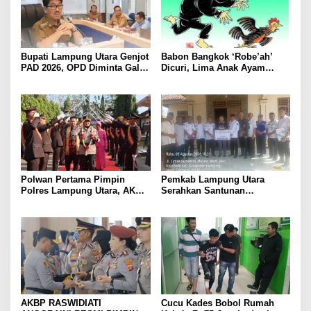
Bupati Lampung Utara Genjot
Babon Bangkok ‘Robe’ah’
PAD 2026, OPD Diminta Gali
Dicuri, Lima Anak Ayam
Sumber Pendapatan Baru
Menangis Piyik-Piyik, Warga
hingga Optimalkan PBB-P2
Gang Jalaba Kotabumi Heboh
Polwan Pertama Pimpin
Pemkab Lampung Utara
Polres Lampung Utara, AKBP
Serahkan Santunan
Raswidiati Disambut Tradisi
Kemensos kepada Keluarga
Pedang Pora
Korban Kebakaran
AKBP RASWIDIATI
Cucu Kades Bobol Rumah