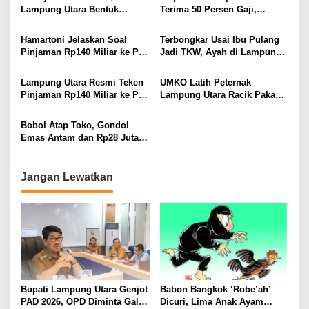
Berlarut
Lampung Utara Bentuk
Terima 50 Persen Gaji,
Panitia dan Susun
BKSDM Lampung Utara;
Kepengurusan
Tunggu Keputusan BKN
Hamartoni Jelaskan Soal
Terbongkar Usai Ibu Pulang
Pinjaman Rp140 Miliar ke PT
Jadi TKW, Ayah di Lampung
SMI: Tanpa Terobosan,
Utara Diduga Cabuli Anak
Perbaikan Jalan Butuh Waktu
Kandung Selama Empat
Lampung Utara Resmi Teken
UMKO Latih Peternak
Bertahun-tahun
Tahun, Nyaris Diamuk Massa
Pinjaman Rp140 Miliar ke PT
Lampung Utara Racik Pakan
SMI untuk Perbaikan 17 Ruas
Konsentrat, Solusi Hadapi
Jalan
Kemarau dan Harga Pakan
Bobol Atap Toko, Gondol
Mahal
Emas Antam dan Rp28 Juta!
Tim 905 Krisna Lamut
Bersama Reskrim Polsek
Kotabumi Kota Bekuk
Jangan Lewatkan
Komplotan Curat
Bupati Lampung Utara Genjot
Babon Bangkok ‘Robe’ah’
PAD 2026, OPD Diminta Gali
Dicuri, Lima Anak Ayam