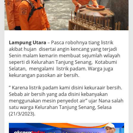
P
B
D
L
a
m
p
Lampung Utara
– Pasca robohnya tiang listrik
u
n
akibat hujan disertai angin kencang yang terjadi
g
Senin malam kemarin membuat sejumlah wilayah
U
seperti di Kelurahan Tanjung Senang, Kotabumi
t
Selatan, mengalami listrik padam. Warga juga
a
r
kekurangan pasokan air bersih.
a
S
” Karena listrik padam kami disini kekuraair bersih.
u
Sebab air bersih yang ada disini kebanyakan
p
menggunakan mesin penyedot air” ujar Nana salah
l
a
satu warga Kelurahan Tanjung Senang, Selasa
i
(21/3/2023).
A
i
r