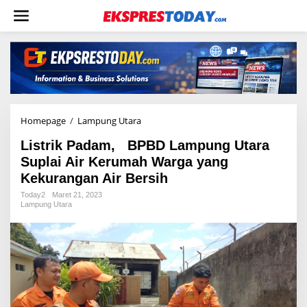
L
e
w
a
t
i
k
e
k
o
Homepage
/
Lampung Utara
L
n
i
t
Listrik Padam, BPBD Lampung Utara
s
e
t
Suplai Air Kerumah Warga yang
n
r
Kekurangan Air Bersih
i
k
Today2
Maret 21, 2023
Lampung Utara
P
a
d
a
m
,
B