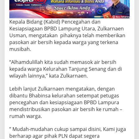
K
e
r
u
Kepala Bidang (Kabid) Pencegahan dan
m
Kesiapsiagaan BPBD Lampung Utara, Zulkarnaen
a
h
Usman, mengatakan pihaknya telah memberikan
W
pasokan air bersih kepada warga yang terkena
a
musibah.
r
g
“Alhamdulillah kita sudah memasok air bersih
a
y
kepada warga Kelurahan Tanjung Senang dan di
a
wilayah lainnya,” kata Zulkarnaen.
n
g
Lebih lanjut Zulkarnaen mengatakan, dengan
K
dibantu Bhabinsa kelurahan setempat petugas
e
k
pencegahan dan kesiapsiagaan BPBD Lampura
u
mendistribusikan pasokan air bersih ke rumah –
r
rumah warga.
a
n
” Mudah-mudahan cukup sampai disini, Kami juga
g
a
berharap agar pihak PLN dapat segera