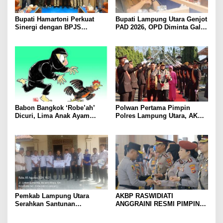
Bupati Hamartoni Perkuat
Bupati Lampung Utara Genjot
Sinergi dengan BPJS
PAD 2026, OPD Diminta Gali
Kesehatan, Dorong Layanan
Sumber Pendapatan Baru
Kesehatan Makin Cepat dan
hingga Optimalkan PBB-P2
Mudah
Babon Bangkok ‘Robe’ah’
Polwan Pertama Pimpin
Dicuri, Lima Anak Ayam
Polres Lampung Utara, AKBP
Menangis Piyik-Piyik, Warga
Raswidiati Disambut Tradisi
Gang Jalaba Kotabumi Heboh
Pedang Pora
Pemkab Lampung Utara
AKBP RASWIDIATI
Serahkan Santunan
ANGGRAINI RESMI PIMPIN
Kemensos kepada Keluarga
POLRES LAMPUNG UTARA,
Korban Kebakaran
BAWA KOMITMEN PERKUAT