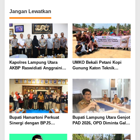
Kandung Selama Empat
Tahun, Nyaris Diamuk Massa
Jangan Lewatkan
Kapolres Lampung Utara
UMKO Bekali Petani Kopi
AKBP Raswidiati Anggraini
Gunung Katon Teknik
Bergerak Cepat, Rangkul
Pascapanen, Dorong Nilai
Tokoh Masyarakat dan Adat
Jual Hasil Panen Meningkat
Perkuat Kamtibmas
Bupati Hamartoni Perkuat
Bupati Lampung Utara Genjot
Sinergi dengan BPJS
PAD 2026, OPD Diminta Gali
Kesehatan, Dorong Layanan
Sumber Pendapatan Baru
Kesehatan Makin Cepat dan
hingga Optimalkan PBB-P2
Mudah