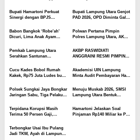
i
Bergerak Cepat, Rangkul
Pascapanen, Dorong Nilai
Tokoh Masyarakat dan Adat
Jual Hasil Panen Meningkat
p
Bupati Hamartoni Perkuat
Bupati Lampung Utara Genjot
Perkuat Kamtibmas
Sinergi dengan BPJS
PAD 2026, OPD Diminta Gali
o
Kesehatan, Dorong Layanan
Sumber Pendapatan Baru
s
Kesehatan Makin Cepat dan
hingga Optimalkan PBB-P2
Babon Bangkok ‘Robe’ah’
Polwan Pertama Pimpin
Mudah
Dicuri, Lima Anak Ayam
Polres Lampung Utara, AKBP
Menangis Piyik-Piyik, Warga
Raswidiati Disambut Tradisi
Gang Jalaba Kotabumi Heboh
Pedang Pora
Pemkab Lampung Utara
AKBP RASWIDIATI
Serahkan Santunan
ANGGRAINI RESMI PIMPIN
Kemensos kepada Keluarga
POLRES LAMPUNG UTARA,
Korban Kebakaran
BAWA KOMITMEN PERKUAT
Cucu Kades Bobol Rumah
Akademisi UIN Lampung
KAMTIBMAS DAN
Kakek, Rp75 Juta Ludes buat
Minta Audit Pembayaran Hak
PELAYANAN PRESISI
Judol, Diringkus dan
ASN Terpidana Korupsi:
Ditembak Polisi
Kepastian Hukum Tak Boleh
Polsek Sungkai Jaya Bongkar
Menuju Muskab 2026, SMSI
Berlarut
Jaringan Sabu, Tiga Pelaku
Lampung Utara Bentuk
Dibekuk
Panitia dan Susun
Kepengurusan
Terpidana Korupsi Masih
Hamartoni Jelaskan Soal
Terima 50 Persen Gaji,
Pinjaman Rp140 Miliar ke PT
BKSDM Lampung Utara;
SMI: Tanpa Terobosan,
Tunggu Keputusan BKN
Perbaikan Jalan Butuh Waktu
Terbongkar Usai Ibu Pulang
Bertahun-tahun
Jadi TKW, Ayah di Lampung
Utara Diduga Cabuli Anak