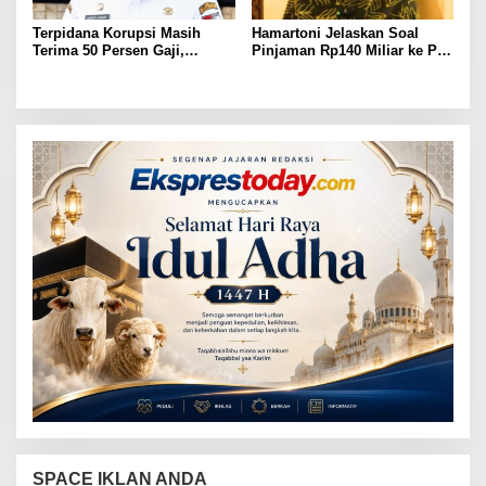
Terpidana Korupsi Masih
Hamartoni Jelaskan Soal
Terima 50 Persen Gaji,
Pinjaman Rp140 Miliar ke PT
BKSDM Lampung Utara;
SMI: Tanpa Terobosan,
Tunggu Keputusan BKN
Perbaikan Jalan Butuh Waktu
Bertahun-tahun
SPACE IKLAN ANDA