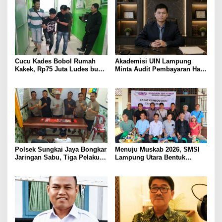
KAMTIBMAS DAN
PELAYANAN PRESISI
Cucu Kades Bobol Rumah
Akademisi UIN Lampung
Kakek, Rp75 Juta Ludes buat
Minta Audit Pembayaran Hak
Judol, Diringkus dan
ASN Terpidana Korupsi:
Ditembak Polisi
Kepastian Hukum Tak Boleh
Berlarut
Polsek Sungkai Jaya Bongkar
Menuju Muskab 2026, SMSI
Jaringan Sabu, Tiga Pelaku
Lampung Utara Bentuk
Dibekuk
Panitia dan Susun
Kepengurusan