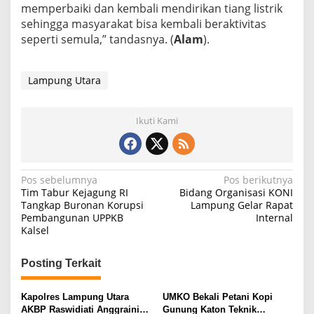
n
memperbaiki dan kembali mendirikan tiang listrik
A
sehingga masyarakat bisa kembali beraktivitas
i
seperti semula,” tandasnya. (
Alam
).
r
B
e
r
Lampung Utara
s
i
h
Ikuti Kami
N
Pos sebelumnya
Pos berikutnya
Tim Tabur Kejagung RI
Bidang Organisasi KONI
a
Tangkap Buronan Korupsi
Lampung Gelar Rapat
Pembangunan UPPKB
Internal
v
Kalsel
i
g
Posting Terkait
a
s
Kapolres Lampung Utara
UMKO Bekali Petani Kopi
AKBP Raswidiati Anggraini
Gunung Katon Teknik