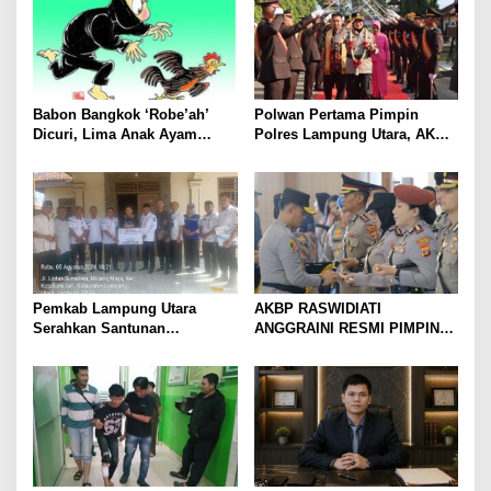
Babon Bangkok ‘Robe’ah’
Polwan Pertama Pimpin
Dicuri, Lima Anak Ayam
Polres Lampung Utara, AKBP
Menangis Piyik-Piyik, Warga
Raswidiati Disambut Tradisi
Gang Jalaba Kotabumi Heboh
Pedang Pora
Pemkab Lampung Utara
AKBP RASWIDIATI
Serahkan Santunan
ANGGRAINI RESMI PIMPIN
Kemensos kepada Keluarga
POLRES LAMPUNG UTARA,
Korban Kebakaran
BAWA KOMITMEN PERKUAT
KAMTIBMAS DAN
PELAYANAN PRESISI