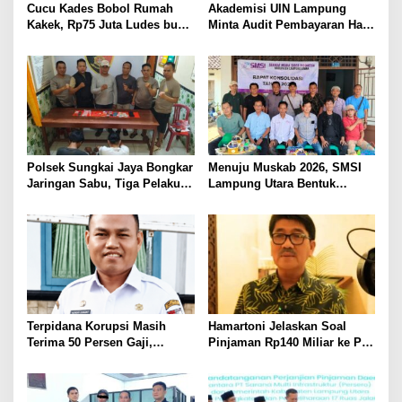
Cucu Kades Bobol Rumah
Akademisi UIN Lampung
Kakek, Rp75 Juta Ludes buat
Minta Audit Pembayaran Hak
Judol, Diringkus dan
ASN Terpidana Korupsi:
Ditembak Polisi
Kepastian Hukum Tak Boleh
Berlarut
Polsek Sungkai Jaya Bongkar
Menuju Muskab 2026, SMSI
Jaringan Sabu, Tiga Pelaku
Lampung Utara Bentuk
Dibekuk
Panitia dan Susun
Kepengurusan
Terpidana Korupsi Masih
Hamartoni Jelaskan Soal
Terima 50 Persen Gaji,
Pinjaman Rp140 Miliar ke PT
BKSDM Lampung Utara;
SMI: Tanpa Terobosan,
Tunggu Keputusan BKN
Perbaikan Jalan Butuh Waktu
Bertahun-tahun