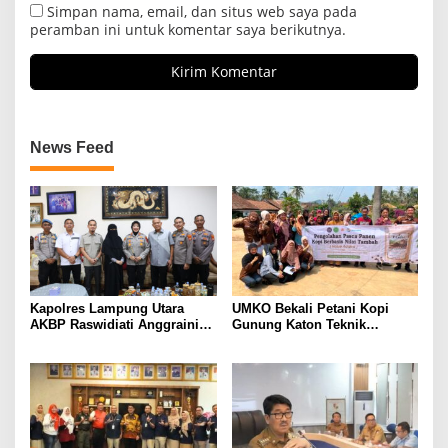
Simpan nama, email, dan situs web saya pada
peramban ini untuk komentar saya berikutnya.
News Feed
Kapolres Lampung Utara
UMKO Bekali Petani Kopi
AKBP Raswidiati Anggraini
Gunung Katon Teknik
Bergerak Cepat, Rangkul
Pascapanen, Dorong Nilai
Tokoh Masyarakat dan Adat
Jual Hasil Panen Meningkat
Perkuat Kamtibmas