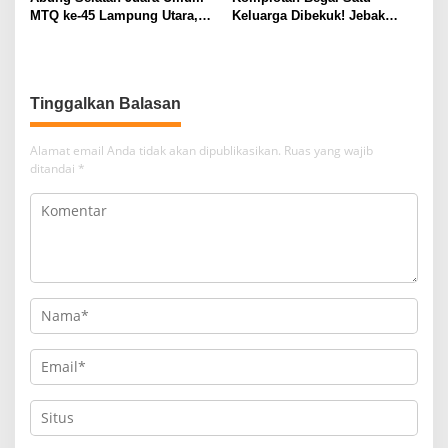
MTQ ke-45 Lampung Utara,
Keluarga Dibekuk! Jebak
Tuan Rumah Tutup Ajang
Korban Lewat MiChat,
dengan Prestasi Gemilang
Todong Airsoft Gun lalu
Gondol Motor
Tinggalkan Balasan
Alamat email Anda tidak akan dipublikasikan.
Ruas yang wajib
ditandai
*