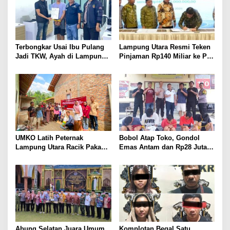
Terbongkar Usai Ibu Pulang
Lampung Utara Resmi Teken
Jadi TKW, Ayah di Lampung
Pinjaman Rp140 Miliar ke PT
Utara Diduga Cabuli Anak
SMI untuk Perbaikan 17 Ruas
Kandung Selama Empat
Jalan
Tahun, Nyaris Diamuk Massa
UMKO Latih Peternak
Bobol Atap Toko, Gondol
Lampung Utara Racik Pakan
Emas Antam dan Rp28 Juta!
Konsentrat, Solusi Hadapi
Tim 905 Krisna Lamut
Kemarau dan Harga Pakan
Bersama Reskrim Polsek
Mahal
Kotabumi Kota Bekuk
Komplotan Curat
Abung Selatan Juara Umum
Komplotan Begal Satu