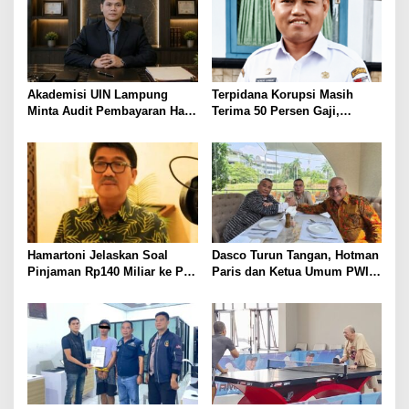
PELAYANAN PRESISI
Akademisi UIN Lampung
Terpidana Korupsi Masih
Minta Audit Pembayaran Hak
Terima 50 Persen Gaji,
ASN Terpidana Korupsi:
BKSDM Lampung Utara;
Kepastian Hukum Tak Boleh
Tunggu Keputusan BKN
Berlarut
Hamartoni Jelaskan Soal
Dasco Turun Tangan, Hotman
Pinjaman Rp140 Miliar ke PT
Paris dan Ketua Umum PWI
SMI: Tanpa Terobosan,
Duduk Semeja, Isyarat Damai
Perbaikan Jalan Butuh Waktu
Polemik Wartawan?
Bertahun-tahun