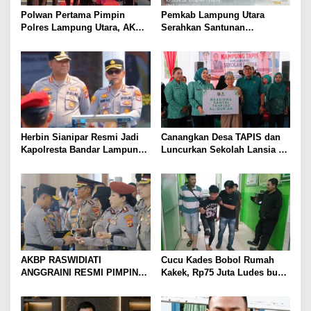
Polwan Pertama Pimpin
Pemkab Lampung Utara
Polres Lampung Utara, AKBP
Serahkan Santunan
Raswidiati Disambut Tradisi
Kemensos kepada Keluarga
Pedang Pora
Korban Kebakaran
Herbin Sianipar Resmi Jadi
Canangkan Desa TAPIS dan
Kapolresta Bandar Lampung,
Luncurkan Sekolah Lansia di
Penindakan Korupsi Masuk
Kampung Rukti Endah, Ketua
Prioritas
TP PKK Lampung Dorong
Pembangunan SDM Dimulai
dari Desa
AKBP RASWIDIATI
Cucu Kades Bobol Rumah
ANGGRAINI RESMI PIMPIN
Kakek, Rp75 Juta Ludes buat
POLRES LAMPUNG UTARA,
Judol, Diringkus dan
BAWA KOMITMEN PERKUAT
Ditembak Polisi
KAMTIBMAS DAN