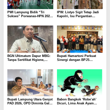
PWI Lampung Bidik “Tri
IPW: Listyo Sigit Tetap Jadi
Sukses” Porwanas-HPN 2027:
Kapolri, Isu Pergantian
Emas, Ekonomi, dan
Diduga Dihembuskan
Pariwisata Menggeliat
Kawanan Febrie Adriansyah
BGN Ultimatum Dapur MBG:
Bupati Hamartoni Perkuat
Tanpa Sertifikat Higiene,
Sinergi dengan BPJS
Tutup Permanen
Kesehatan, Dorong Layanan
Kesehatan Makin Cepat dan
Mudah
Bupati Lampung Utara Genjot
Babon Bangkok ‘Robe’ah’
PAD 2026, OPD Diminta Gali
Dicuri, Lima Anak Ayam
Sumber Pendapatan Baru
Menangis Piyik-Piyik, Warga