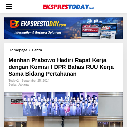
L
e
w
a
t
i
k
e
k
o
Homepage
/
Berita
M
n
e
t
Menhan Prabowo Hadiri Rapat Kerja
n
e
h
dengan Komisi I DPR Bahas RUU Kerja
n
a
Sama Bidang Pertahanan
n
P
Today2
September 25, 2024
Berita
,
Jakarta
r
a
b
o
w
o
H
a
d