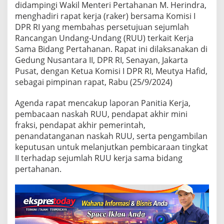
i
didampingi Wakil Menteri Pertahanan M. Herindra,
I
menghadiri rapat kerja (raker) bersama Komisi I
D
DPR RI yang membahas persetujuan sejumlah
P
R
Rancangan Undang-Undang (RUU) terkait Kerja
B
Sama Bidang Pertahanan. Rapat ini dilaksanakan di
a
Gedung Nusantara II, DPR RI, Senayan, Jakarta
h
Pusat, dengan Ketua Komisi I DPR RI, Meutya Hafid,
a
sebagai pimpinan rapat, Rabu (25/9/2024)
s
R
U
Agenda rapat mencakup laporan Panitia Kerja,
U
pembacaan naskah RUU, pendapat akhir mini
K
fraksi, pendapat akhir pemerintah,
e
penandatanganan naskah RUU, serta pengambilan
r
j
keputusan untuk melanjutkan pembicaraan tingkat
a
II terhadap sejumlah RUU kerja sama bidang
S
pertahanan.
a
m
a
B
i
d