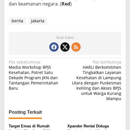
dan keamanan negara. (
Red
)
berita
Jakarta
Ikuti Kami
N
Pos sebelumnya
Pos berikutnya
Media Workshop BPJS
HARLI Berkomitmen
a
Kesehatan, Potret Satu
Tingkatkan Layanan
Dekade Program JKN dan
Kesehatan di Lampung
v
Tantangan Pemerintahan
Utara dengan Puskesmas
i
Baru
Keliling dan Akses BPJS
untuk Warga Kurang
g
Mampu
a
s
Posting Terkait
i
Target Emas di Rumah
Xpander Rental Diduga
p