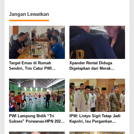
PELAYANAN PRESISI
ASN Terpidana Korupsi:
Kepastian Hukum Tak Boleh
Berlarut
Jangan Lewatkan
Target Emas di Rumah
Xpander Rental Diduga
Sendiri, Tim Catur PWI
Digelapkan dari Merak
Lampung Mulai Tempur Sejak
Diamankan di Bakauheni,
Sekarang
Pengemudinya Prajurit TNI
AL
PWI Lampung Bidik “Tri
IPW: Listyo Sigit Tetap Jadi
Sukses” Porwanas-HPN 2027:
Kapolri, Isu Pergantian
Emas, Ekonomi, dan
Diduga Dihembuskan
Pariwisata Menggeliat
Kawanan Febrie Adriansyah