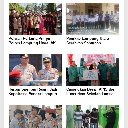
hingga Optimalkan PBB-P2
Gang Jalaba Kotabumi Heboh
Polwan Pertama Pimpin
Pemkab Lampung Utara
Polres Lampung Utara, AKBP
Serahkan Santunan
Raswidiati Disambut Tradisi
Kemensos kepada Keluarga
Pedang Pora
Korban Kebakaran
Herbin Sianipar Resmi Jadi
Canangkan Desa TAPIS dan
Kapolresta Bandar Lampung,
Luncurkan Sekolah Lansia di
Penindakan Korupsi Masuk
Kampung Rukti Endah, Ketua
Prioritas
TP PKK Lampung Dorong
Pembangunan SDM Dimulai
dari Desa