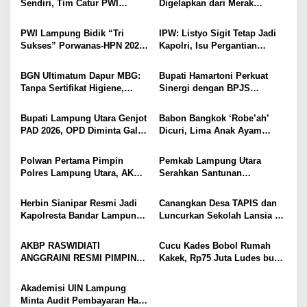
Sendiri, Tim Catur PWI
Digelapkan dari Merak
o
Lampung Mulai Tempur Sejak
Diamankan di Bakauheni,
Sekarang
Pengemudinya Prajurit TNI
s
PWI Lampung Bidik “Tri
IPW: Listyo Sigit Tetap Jadi
AL
Sukses” Porwanas-HPN 2027:
Kapolri, Isu Pergantian
Emas, Ekonomi, dan
Diduga Dihembuskan
Pariwisata Menggeliat
Kawanan Febrie Adriansyah
BGN Ultimatum Dapur MBG:
Bupati Hamartoni Perkuat
Tanpa Sertifikat Higiene,
Sinergi dengan BPJS
Tutup Permanen
Kesehatan, Dorong Layanan
Kesehatan Makin Cepat dan
Bupati Lampung Utara Genjot
Babon Bangkok ‘Robe’ah’
Mudah
PAD 2026, OPD Diminta Gali
Dicuri, Lima Anak Ayam
Sumber Pendapatan Baru
Menangis Piyik-Piyik, Warga
hingga Optimalkan PBB-P2
Gang Jalaba Kotabumi Heboh
Polwan Pertama Pimpin
Pemkab Lampung Utara
Polres Lampung Utara, AKBP
Serahkan Santunan
Raswidiati Disambut Tradisi
Kemensos kepada Keluarga
Pedang Pora
Korban Kebakaran
Herbin Sianipar Resmi Jadi
Canangkan Desa TAPIS dan
Kapolresta Bandar Lampung,
Luncurkan Sekolah Lansia di
Penindakan Korupsi Masuk
Kampung Rukti Endah, Ketua
Prioritas
TP PKK Lampung Dorong
AKBP RASWIDIATI
Cucu Kades Bobol Rumah
Pembangunan SDM Dimulai
ANGGRAINI RESMI PIMPIN
Kakek, Rp75 Juta Ludes buat
dari Desa
POLRES LAMPUNG UTARA,
Judol, Diringkus dan
BAWA KOMITMEN PERKUAT
Ditembak Polisi
Akademisi UIN Lampung
KAMTIBMAS DAN
Minta Audit Pembayaran Hak