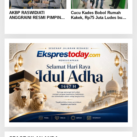
AKBP RASWIDIATI
Cucu Kades Bobol Rumah
ANGGRAINI RESMI PIMPIN
Kakek, Rp75 Juta Ludes buat
POLRES LAMPUNG UTARA,
Judol, Diringkus dan
BAWA KOMITMEN PERKUAT
Ditembak Polisi
KAMTIBMAS DAN
PELAYANAN PRESISI