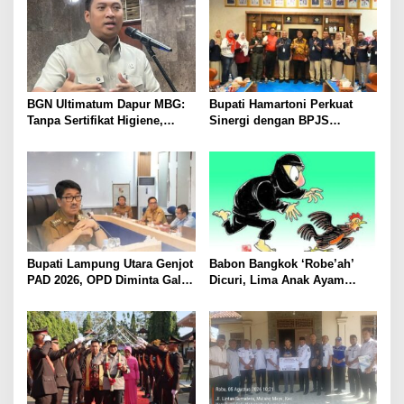
BGN Ultimatum Dapur MBG:
Bupati Hamartoni Perkuat
Tanpa Sertifikat Higiene,
Sinergi dengan BPJS
Tutup Permanen
Kesehatan, Dorong Layanan
Kesehatan Makin Cepat dan
Mudah
Bupati Lampung Utara Genjot
Babon Bangkok ‘Robe’ah’
PAD 2026, OPD Diminta Gali
Dicuri, Lima Anak Ayam
Sumber Pendapatan Baru
Menangis Piyik-Piyik, Warga
hingga Optimalkan PBB-P2
Gang Jalaba Kotabumi Heboh