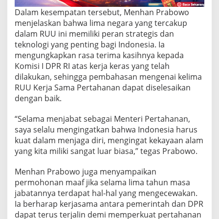
a
n
Dalam kesempatan tersebut, Menhan Prabowo
g
menjelaskan bahwa lima negara yang tercakup
P
dalam RUU ini memiliki peran strategis dan
e
teknologi yang penting bagi Indonesia. Ia
r
t
mengungkapkan rasa terima kasihnya kepada
a
Komisi I DPR RI atas kerja keras yang telah
h
dilakukan, sehingga pembahasan mengenai kelima
a
RUU Kerja Sama Pertahanan dapat diselesaikan
n
dengan baik.
a
n
“Selama menjabat sebagai Menteri Pertahanan,
saya selalu mengingatkan bahwa Indonesia harus
kuat dalam menjaga diri, mengingat kekayaan alam
yang kita miliki sangat luar biasa,” tegas Prabowo.
Menhan Prabowo juga menyampaikan
permohonan maaf jika selama lima tahun masa
jabatannya terdapat hal-hal yang mengecewakan.
Ia berharap kerjasama antara pemerintah dan DPR
dapat terus terjalin demi memperkuat pertahanan