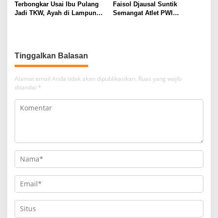
Terbongkar Usai Ibu Pulang
Faisol Djausal Suntik
Jadi TKW, Ayah di Lampung
Semangat Atlet PWI
Utara Diduga Cabuli Anak
Lampung, Optimistis Tenis
Kandung Selama Empat
Meja Porwanas Bidik Prestasi
Tahun, Nyaris Diamuk Massa
Nasional
Tinggalkan Balasan
Alamat email Anda tidak akan dipublikasikan.
Ruas yang wajib
ditandai
*