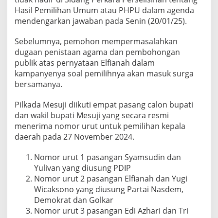
e
Hasil Pemilihan Umum atau PHPU dalam agenda
n
d
mendengarkan jawaban pada Senin (20/01/25).
a
t
Sebelumnya, pemohon mempermasalahkan
a
dugaan penistaan agama dan pembohongan
n
publik atas pernyataan Elfianah dalam
g
kampanyenya soal pemilihnya akan masuk surga
bersamanya.
Pilkada Mesuji diikuti empat pasang calon bupati
dan wakil bupati Mesuji yang secara resmi
menerima nomor urut untuk pemilihan kepala
daerah pada 27 November 2024.
Nomor urut 1 pasangan Syamsudin dan
Yulivan yang diusung PDIP
Nomor urut 2 pasangan Elfianah dan Yugi
Wicaksono yang diusung Partai Nasdem,
Demokrat dan Golkar
Nomor urut 3 pasangan Edi Azhari dan Tri