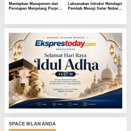
Mantapkan Manajemen dan
Laksanakan Intruksi Mendagri
Persiapan Menjelang Porprov
Pemkab Mesuji Gelar Nobar
2026, KONI dan Pemkab
Piala Dunia dan Senam Sehat
Mesuji Pastikan Siap Berikan
bersama Bupati Mesuji
Suport Penuh Cabor – Atlet
Berprestasi
SPACE IKLAN ANDA