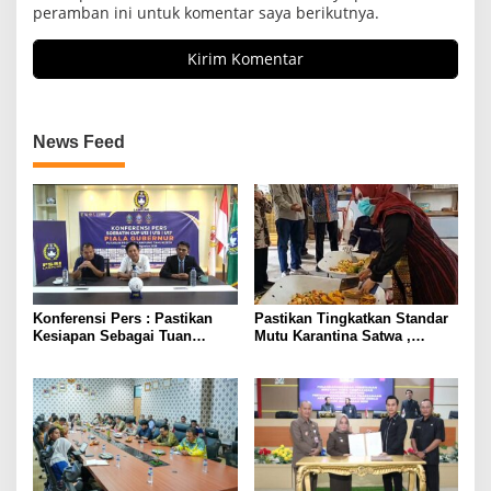
peramban ini untuk komentar saya berikutnya.
News Feed
Konferensi Pers : Pastikan
Pastikan Tingkatkan Standar
Kesiapan Sebagai Tuan
Mutu Karantina Satwa ,
Rumah, Mesuji Tempatkan
Bupati Elfianah Tinjau
Tiga Venue Pelaksanaan
Langsung Instalasi
Soeratin Cup Piala Gubernur
Pengolahan Pangan PT
Lampung
Biomedika Nusantara Indah
Mesuji