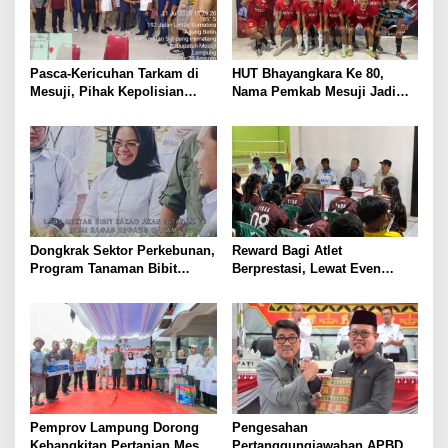
​Pasca-Kericuhan Tarkam di
HUT Bhayangkara Ke 80,
Mesuji, Pihak Kepolisian
Nama Pemkab Mesuji Jadi
Bersama KONI dan PSSI
Satu – Satunya Tim Yang
Sepakat Terapkan Aturan
Siap Berpartisipasi Di Liga
Disiplin Ketat
Mini Soccer Kapolda Cup
Lampung, Berikut Data Para
Pemainnya :
Dongkrak Sektor Perkebunan,
Reward Bagi Atlet
Program Tanaman Bibit
Berprestasi, Lewat Even
Kakao Bakal Ditanam di 1.500
Soeratin dan Porprov PSSI
Hektar Untuk Lahan Petani
dan KONI Mesuji Akan
Mesuji
Ajukkan Program Beasiswa
Khusus ke Pemerintah
Daerah
Pemprov Lampung Dorong
Pengesahan
Kebangkitan Pertanian Mesuji
Pertanggungjawaban APBD