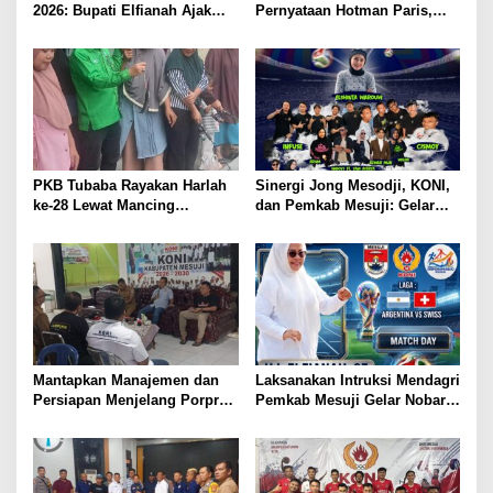
2026: Bupati Elfianah Ajak
Pernyataan Hotman Paris,
Jaga Harmonisasi Mesuji
Minta Hormati Martabat
Wartawan dan Kemerdekaan
Pers
PKB Tubaba Rayakan Harlah
Sinergi Jong Mesodji, KONI,
ke-28 Lewat Mancing
dan Pemkab Mesuji: Gelar
Bersama, Bangun Kedekatan
Pesta Rakyat dan Nobar Final
dengan Warga
Piala Dunia 2026, Panggung
Hiburan Menyatukan
Masyarakat
Mantapkan Manajemen dan
Laksanakan Intruksi Mendagri
Persiapan Menjelang Porprov
Pemkab Mesuji Gelar Nobar
2026, KONI dan Pemkab
Piala Dunia dan Senam Sehat
Mesuji Pastikan Siap Berikan
bersama Bupati Mesuji
Suport Penuh Cabor – Atlet
Berprestasi