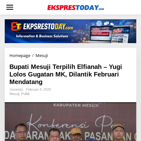
L
e
w
a
t
i
k
e
k
o
Homepage
/
Mesuji
B
n
u
t
Bupati Mesuji Terpilih Elfianah – Yugi
p
e
a
Lolos Gugatan MK, Dilantik Februari
n
t
Mendatang
i
M
Junanda
Februari 4, 2025
Mesuji
,
Politik
e
s
u
j
i
T
e
r
p