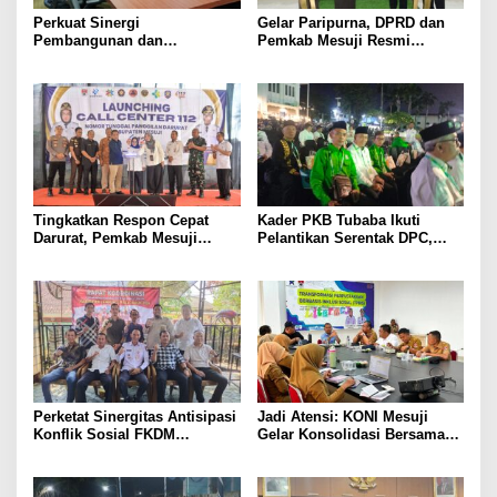
Perkuat Sinergi
Gelar Paripurna, DPRD dan
Pembangunan dan
Pemkab Mesuji Resmi
Keamanan, Pemkab dan
Menyepakati Raperda
DPRD Mesuji Gelar Rakor
Pertanggungjawaban APBD
Forkopimda
2025
Tingkatkan Respon Cepat
Kader PKB Tubaba Ikuti
Darurat, Pemkab Mesuji
Pelantikan Serentak DPC,
Resmi Luncurkan Call Center
Sodri Helmi: Momentum
Layanan Nomor Tunggal 112
Perkuat Konsolidasi Partai
Perketat Sinergitas Antisipasi
Jadi Atensi: KONI Mesuji
Konflik Sosial FKDM
Gelar Konsolidasi Bersama
Lampura Gelar Rakor
Lintas Sektor, Perencanaan
Rehab Gedung Olahraga,
Sarana Training Center Para