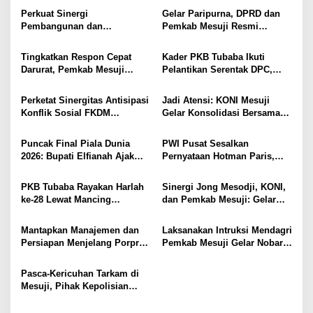
Tiga Venue Pelaksanaan
Langsung Instalasi
p
Perkuat Sinergi
Gelar Paripurna, DPRD dan
Soeratin Cup Piala Gubernur
Pengolahan Pangan PT
Pembangunan dan
Pemkab Mesuji Resmi
o
Lampung
Biomedika Nusantara Indah
Keamanan, Pemkab dan
Menyepakati Raperda
Mesuji
s
DPRD Mesuji Gelar Rakor
Pertanggungjawaban APBD
Tingkatkan Respon Cepat
Kader PKB Tubaba Ikuti
Forkopimda
2025
Darurat, Pemkab Mesuji
Pelantikan Serentak DPC,
Resmi Luncurkan Call Center
Sodri Helmi: Momentum
Layanan Nomor Tunggal 112
Perkuat Konsolidasi Partai
Perketat Sinergitas Antisipasi
Jadi Atensi: KONI Mesuji
Konflik Sosial FKDM
Gelar Konsolidasi Bersama
Lampura Gelar Rakor
Lintas Sektor, Perencanaan
Rehab Gedung Olahraga,
Puncak Final Piala Dunia
PWI Pusat Sesalkan
Sarana Training Center Para
2026: Bupati Elfianah Ajak
Pernyataan Hotman Paris,
Atlet Daerah
Jaga Harmonisasi Mesuji
Minta Hormati Martabat
Wartawan dan Kemerdekaan
PKB Tubaba Rayakan Harlah
Sinergi Jong Mesodji, KONI,
Pers
ke-28 Lewat Mancing
dan Pemkab Mesuji: Gelar
Bersama, Bangun Kedekatan
Pesta Rakyat dan Nobar Final
dengan Warga
Piala Dunia 2026, Panggung
Mantapkan Manajemen dan
Laksanakan Intruksi Mendagri
Hiburan Menyatukan
Persiapan Menjelang Porprov
Pemkab Mesuji Gelar Nobar
Masyarakat
2026, KONI dan Pemkab
Piala Dunia dan Senam Sehat
Mesuji Pastikan Siap Berikan
bersama Bupati Mesuji
​Pasca-Kericuhan Tarkam di
Suport Penuh Cabor – Atlet
Mesuji, Pihak Kepolisian
Berprestasi
Bersama KONI dan PSSI
Sepakat Terapkan Aturan