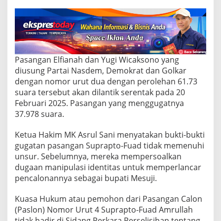
g
a
t
a
n
M
K
Pasangan Elfianah dan Yugi Wicaksono yang
,
diusung Partai Nasdem, Demokrat dan Golkar
D
i
dengan nomor urut dua dengan perolehan 61.73
l
suara tersebut akan dilantik serentak pada 20
a
Februari 2025. Pasangan yang menggugatnya
n
37.978 suara.
t
i
k
Ketua Hakim MK Asrul Sani menyatakan bukti-bukti
F
gugatan pasangan Suprapto-Fuad tidak memenuhi
e
unsur. Sebelumnya, mereka mempersoalkan
b
dugaan manipulasi identitas untuk memperlancar
r
pencalonannya sebagai bupati Mesuji.
u
a
r
Kuasa Hukum atau pemohon dari Pasangan Calon
i
(Paslon) Nomor Urut 4 Suprapto-Fuad Amrullah
M
tidak hadir di Sidang Perkara Perselisihan tentang