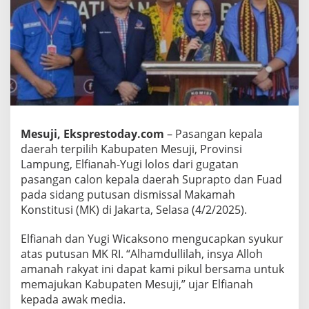
i
l
i
h
E
l
f
i
a
n
Mesuji, Eksprestoday.com
– Pasangan kepala
a
daerah terpilih Kabupaten Mesuji, Provinsi
h
-
Lampung, Elfianah-Yugi lolos dari gugatan
Y
pasangan calon kepala daerah Suprapto dan Fuad
u
pada sidang putusan dismissal Makamah
g
Konstitusi (MK) di Jakarta, Selasa (4/2/2025).
i
L
o
Elfianah dan Yugi Wicaksono mengucapkan syukur
l
atas putusan MK RI. “Alhamdullilah, insya Alloh
o
amanah rakyat ini dapat kami pikul bersama untuk
s
memajukan Kabupaten Mesuji,” ujar Elfianah
G
u
kepada awak media.