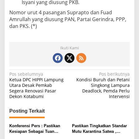
Isyani yang diusung PKB.
Nomor urut 4 pasangan Suprapto dan Fuad
Amrullah yang diusung PAN, Partai Gerindra, PPP,
dan PKS. (*)
Ikuti Kami
N
Pos sebelumnya
Pos berikutnya
Ketua DPC HIPPI Lampung
Kondisi Buruh dan Petani
a
Utara Desak Pemkab
Singkong Lampura
Segera Renovasi Pasar
Deadlock, Pemda Perlu
v
Dekon Kotabumi
Intervensi
i
g
Posting Terkait
a
s
Konferensi Pers : Pastikan
Pastikan Tingkatkan Standar
Kesiapan Sebagai Tuan
Mutu Karantina Satwa ,
i
Rumah, Mesuji Tempatkan
Bupati Elfianah Tinjau