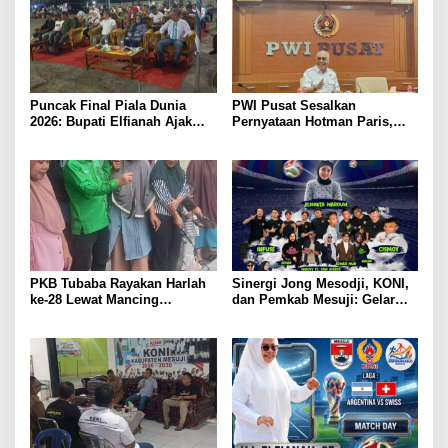
Atlet Daerah
Puncak Final Piala Dunia
PWI Pusat Sesalkan
2026: Bupati Elfianah Ajak
Pernyataan Hotman Paris,
Jaga Harmonisasi Mesuji
Minta Hormati Martabat
Wartawan dan Kemerdekaan
Pers
PKB Tubaba Rayakan Harlah
Sinergi Jong Mesodji, KONI,
ke-28 Lewat Mancing
dan Pemkab Mesuji: Gelar
Bersama, Bangun Kedekatan
Pesta Rakyat dan Nobar Final
dengan Warga
Piala Dunia 2026, Panggung
Hiburan Menyatukan
Masyarakat