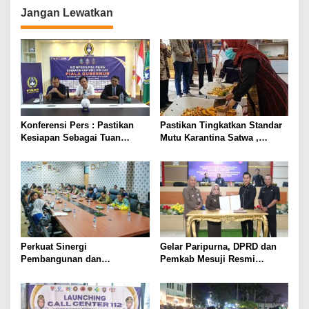
Disiplin Ketat
Jangan Lewatkan
Konferensi Pers : Pastikan
Pastikan Tingkatkan Standar
Kesiapan Sebagai Tuan
Mutu Karantina Satwa ,
Rumah, Mesuji Tempatkan
Bupati Elfianah Tinjau
Tiga Venue Pelaksanaan
Langsung Instalasi
Soeratin Cup Piala Gubernur
Pengolahan Pangan PT
Lampung
Biomedika Nusantara Indah
Mesuji
Perkuat Sinergi
Gelar Paripurna, DPRD dan
Pembangunan dan
Pemkab Mesuji Resmi
Keamanan, Pemkab dan
Menyepakati Raperda
DPRD Mesuji Gelar Rakor
Pertanggungjawaban APBD
Forkopimda
2025