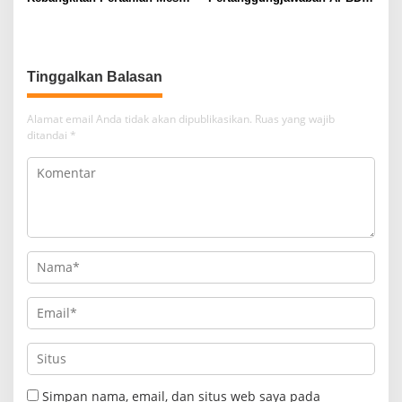
Melalui Teknologi dan Inovasi
2025, Bupati Lampung Utara
Tekankan Kolaborasi untuk
Percepat Pembangunan
Tinggalkan Balasan
Alamat email Anda tidak akan dipublikasikan.
Ruas yang wajib
ditandai
*
Simpan nama, email, dan situs web saya pada