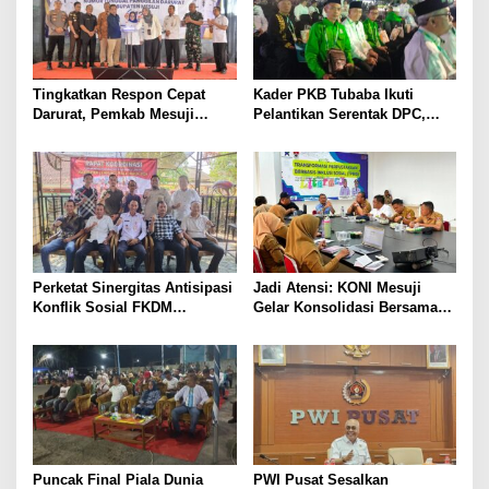
Tingkatkan Respon Cepat
Kader PKB Tubaba Ikuti
Darurat, Pemkab Mesuji
Pelantikan Serentak DPC,
Resmi Luncurkan Call Center
Sodri Helmi: Momentum
Layanan Nomor Tunggal 112
Perkuat Konsolidasi Partai
Perketat Sinergitas Antisipasi
Jadi Atensi: KONI Mesuji
Konflik Sosial FKDM
Gelar Konsolidasi Bersama
Lampura Gelar Rakor
Lintas Sektor, Perencanaan
Rehab Gedung Olahraga,
Sarana Training Center Para
Atlet Daerah
Puncak Final Piala Dunia
PWI Pusat Sesalkan