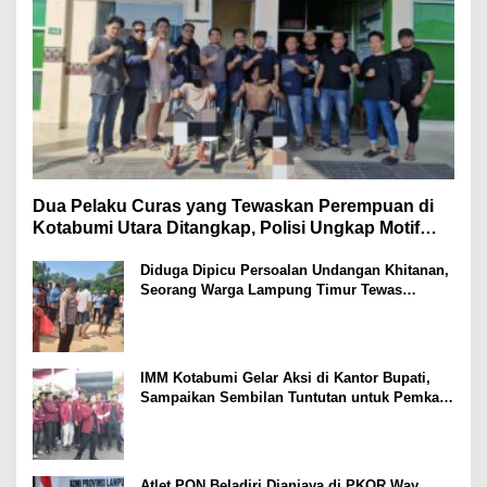
Dua Pelaku Curas yang Tewaskan Perempuan di
Kotabumi Utara Ditangkap, Polisi Ungkap Motif
Ekonomi
Diduga Dipicu Persoalan Undangan Khitanan,
Seorang Warga Lampung Timur Tewas
Tertembak
IMM Kotabumi Gelar Aksi di Kantor Bupati,
Sampaikan Sembilan Tuntutan untuk Pemkab
Lampung Utara
Atlet PON Beladiri Dianiaya di PKOR Way