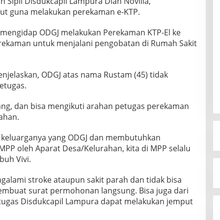
 Sipil Disdukcapil Lampura Diah Novilia,
ut guna melakukan perekaman e-KTP.
ang mengidap ODGJ melakukan Perekaman KTP-El ke
ekaman untuk menjalani pengobatan di Rumah Sakit
menjelaskan, ODGJ atas nama Rustam (45) tidak
etugas.
ang, dan bisa mengikuti arahan petugas perekaman
ahan.
nak keluarganya yang ODGJ dan membutuhkan
PP oleh Aparat Desa/Kelurahan, kita di MPP selalu
uh Vivi.
ngalami stroke ataupun sakit parah dan tidak bisa
embuat surat permohonan langsung. Bisa juga dari
tugas Disdukcapil Lampura dapat melakukan jemput