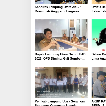
Kapolres Lampung Utara AKBP
UMKO Bek
Raswidiati Anggraini Bergerak
Katon Te
Cepat, Rangkul Tokoh Masyarakat
Nilai Jua
dan Adat Perkuat Kamtibmas
Bupati Lampung Utara Genjot PAD
Babon Ban
2026, OPD Diminta Gali Sumber
Lima Ana
Pendapatan Baru hingga
Piyik, Wa
Optimalkan PBB-P2
Heboh
Pemkab Lampung Utara Serahkan
AKBP RA
Santunan Kemensos kepada
RESMI P