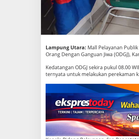
o
n
i
k
Lampung Utara:
Mall Pelayanan Publi
Orang Dengan Ganguan Jiwa (ODGJ), Kam
Kedatangan ODGJ sekira pukul 08.00 WI
ternyata untuk melakukan perekaman ka