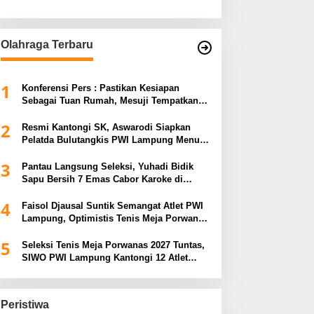
Olahraga Terbaru
1
Konferensi Pers : Pastikan Kesiapan
Sebagai Tuan Rumah, Mesuji Tempatkan
Tiga Venue Pelaksanaan Soeratin Cup
2
Piala Gubernur Lampung
Resmi Kantongi SK, Aswarodi Siapkan
Pelatda Bulutangkis PWI Lampung Menuju
Porwanas 2027
3
Pantau Langsung Seleksi, Yuhadi Bidik
Sapu Bersih 7 Emas Cabor Karoke di
Porwanas 2027
4
Faisol Djausal Suntik Semangat Atlet PWI
Lampung, Optimistis Tenis Meja Porwanas
Bidik Prestasi Nasional
5
Seleksi Tenis Meja Porwanas 2027 Tuntas,
SIWO PWI Lampung Kantongi 12 Atlet
Terbaik Bidik Medali Emas
Peristiwa