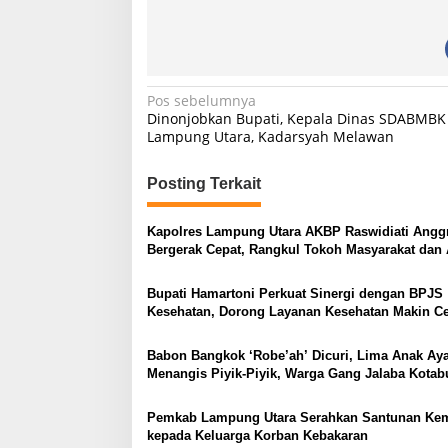
N
Pos sebelumnya
Dinonjobkan Bupati, Kepala Dinas SDABMBK
a
Lampung Utara, Kadarsyah Melawan
v
i
Posting Terkait
g
Kapolres Lampung Utara AKBP Raswidiati Anggr
a
Bergerak Cepat, Rangkul Tokoh Masyarakat dan 
s
Perkuat Kamtibmas
Bupati Hamartoni Perkuat Sinergi dengan BPJS
i
Kesehatan, Dorong Layanan Kesehatan Makin C
p
dan Mudah
o
Babon Bangkok ‘Robe’ah’ Dicuri, Lima Anak A
Menangis Piyik-Piyik, Warga Gang Jalaba Kota
s
Heboh
Pemkab Lampung Utara Serahkan Santunan Ke
kepada Keluarga Korban Kebakaran