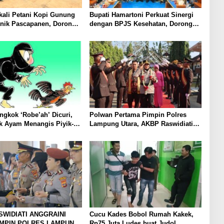
ali Petani Kopi Gunung
Bupati Hamartoni Perkuat Sinergi
knik Pascapanen, Dorong
dengan BPJS Kesehatan, Dorong
l Hasil Panen Meningkat
Layanan Kesehatan Makin Cepat
dan Mudah
gkok ‘Robe’ah’ Dicuri,
Polwan Pertama Pimpin Polres
k Ayam Menangis Piyik-
Lampung Utara, AKBP Raswidiati
rga Gang Jalaba Kotabumi
Disambut Tradisi Pedang Pora
SWIDIATI ANGGRAINI
Cucu Kades Bobol Rumah Kakek,
IMPIN POLRES LAMPUNG
Rp75 Juta Ludes buat Judol,