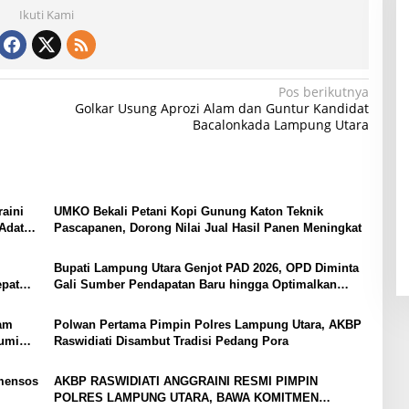
Ikuti Kami
Pos berikutnya
Golkar Usung Aprozi Alam dan Guntur Kandidat
Bacalonkada Lampung Utara
aini
UMKO Bekali Petani Kopi Gunung Katon Teknik
Adat
Pascapanen, Dorong Nilai Jual Hasil Panen Meningkat
Bupati Lampung Utara Genjot PAD 2026, OPD Diminta
epat
Gali Sumber Pendapatan Baru hingga Optimalkan
PBB-P2
yam
Polwan Pertama Pimpin Polres Lampung Utara, AKBP
bumi
Raswidiati Disambut Tradisi Pedang Pora
mensos
AKBP RASWIDIATI ANGGRAINI RESMI PIMPIN
POLRES LAMPUNG UTARA, BAWA KOMITMEN