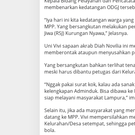
Kepala Bidang Pelayanan dan Pencatatan
membenarkan kedatangan ODGJ terseb
“Iya hari ini kita kedatangan warga y
MPP. Yang bersangkutan melakukan per
Jiwa (RSJ) Kurungan Nyawa,” Jelasnya.
Uni Vivi sapaan akrab Diah Novilia ini 
memberontak ataupun menyusahkan p
Yang bersangkutan bahkan terlihat ten
meski harus dibantu petugas dari Kelur
“Nggak pakai surat kok, kalau ada sa
kelengkapan Adminduk. Bisa dibawa ke M
siap melayani masyarakat Lampura,” imb
Selain itu, jika ada masyarakat yang me
datang ke MPP. Vivi mempersilahkan m
Kelurahan/Desa setempat, sehingga pe
bola.