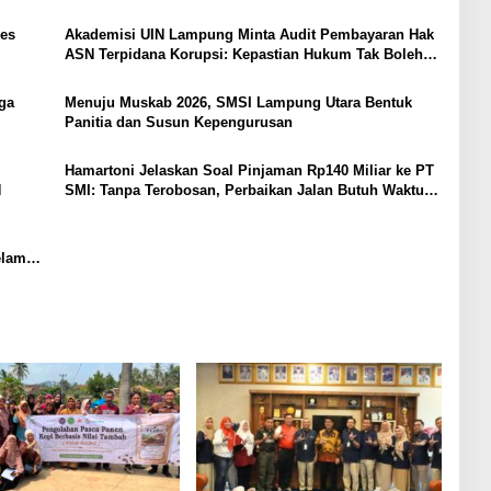
PERKUAT KAMTIBMAS DAN PELAYANAN PRESISI
es
Akademisi UIN Lampung Minta Audit Pembayaran Hak
ASN Terpidana Korupsi: Kepastian Hukum Tak Boleh
Berlarut
ga
Menuju Muskab 2026, SMSI Lampung Utara Bentuk
Panitia dan Susun Kepengurusan
Hamartoni Jelaskan Soal Pinjaman Rp140 Miliar ke PT
N
SMI: Tanpa Terobosan, Perbaikan Jalan Butuh Waktu
Bertahun-tahun
elama