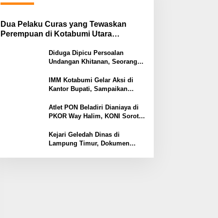
Dua Pelaku Curas yang Tewaskan
Perempuan di Kotabumi Utara
Ditangkap, Polisi Ungkap Motif
Ekonomi
Diduga Dipicu Persoalan
Undangan Khitanan, Seorang
Warga Lampung Timur Tewas
Tertembak
IMM Kotabumi Gelar Aksi di
Kantor Bupati, Sampaikan
Sembilan Tuntutan untuk
Pemkab Lampung Utara
Atlet PON Beladiri Dianiaya di
PKOR Way Halim, KONI Soroti
Lemahnya Pengamanan
Kawasan
Kejari Geledah Dinas di
Lampung Timur, Dokumen
Proyek Jalan Rp24 Miliar
Diangkut Penyidik