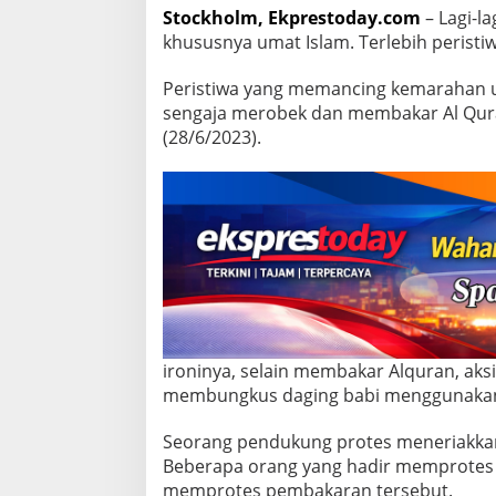
k
Stockholm, Ekprestoday.com
– Lagi-l
a
khususnya umat Islam. Terlebih peristiw
r
a
Peristiwa yang memancing kemarahan u
n
A
sengaja merobek dan membakar Al Qura
l
(28/6/2023).
q
u
r
a
n
ironinya, selain membakar Alquran, aks
membungkus daging babi menggunakan
Seorang pendukung protes meneriakkan “
Beberapa orang yang hadir memprotes a
memprotes pembakaran tersebut.