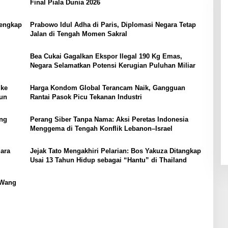
Final Piala Dunia 2026
Lengkap
Prabowo Idul Adha di Paris, Diplomasi Negara Tetap
Jalan di Tengah Momen Sakral
Bea Cukai Gagalkan Ekspor Ilegal 190 Kg Emas,
Negara Selamatkan Potensi Kerugian Puluhan Miliar
 ke
Harga Kondom Global Terancam Naik, Gangguan
iun
Rantai Pasok Picu Tekanan Industri
ng
Perang Siber Tanpa Nama: Aksi Peretas Indonesia
Menggema di Tengah Konflik Lebanon–Israel
ara
Jejak Tato Mengakhiri Pelarian: Bos Yakuza Ditangkap
Usai 13 Tahun Hidup sebagai “Hantu” di Thailand
 Wang