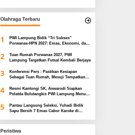
Olahraga Terbaru
1
PWI Lampung Bidik “Tri Sukses”
Porwanas-HPN 2027: Emas, Ekonomi, dan
Pariwisata Menggeliat
2
Tuan Rumah Porwanas 2027, PWI
Lampung Targetkan Futsal Kembali Berjaya
3
Konferensi Pers : Pastikan Kesiapan
Sebagai Tuan Rumah, Mesuji Tempatkan
Tiga Venue Pelaksanaan Soeratin Cup
4
Piala Gubernur Lampung
Resmi Kantongi SK, Aswarodi Siapkan
Pelatda Bulutangkis PWI Lampung Menuju
Porwanas 2027
5
Pantau Langsung Seleksi, Yuhadi Bidik
Sapu Bersih 7 Emas Cabor Karoke di
Porwanas 2027
Peristiwa