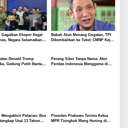
 Gagalkan Ekspor Ilegal
Babah Alun Menang Gugatan, TPI
mas, Negara Selamatkan
Dikembalikan ke Tutut; CMNP Kejar
erugian Puluhan Miliar
Ganti Rugi hingga Rp113 Triliun
hatan Donald Trump
Perang Siber Tanpa Nama: Aksi
a, Gedung Putih Bantah
Peretas Indonesia Menggema di
awat di Walter Reed
Tengah Konflik Lebanon–Israel
o Mengakhiri Pelarian: Bos
Presiden Prabowo Terima Ketua
tangkap Usai 13 Tahun
MPR Tiongkok Wang Huning di
agai “Hantu” di Thailand
Istana Merdeka