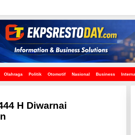
Olahraga
Politik
Otomotif
Nasional
Business
Intern
1444 H Diwarnai
an