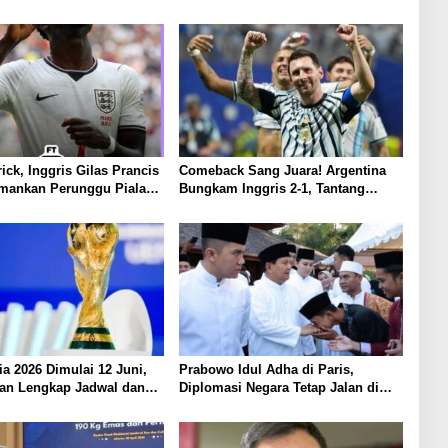
ick, Inggris Gilas Prancis
Comeback Sang Juara! Argentina
Amankan Perunggu Piala
Bungkam Inggris 2-1, Tantang
26
Spanyol di Final Piala Dunia 2026
ia 2026 Dimulai 12 Juni,
Prabowo Idul Adha di Paris,
uan Lengkap Jadwal dan
Diplomasi Negara Tetap Jalan di
ru yang Wajib Diketahui
Tengah Momen Sakral