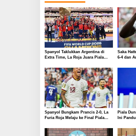
Spanyol Taklukkan Argentina di
Saka Hattr
Extra Time, La Roja Juara Piala
6-4 dan 
Dunia 2026
Dunia 20
Spanyol Bungkam Prancis 2-0, La
Piala Dun
Furia Roja Melaju ke Final Piala
Ini Pand
Dunia 2026
Format Ba