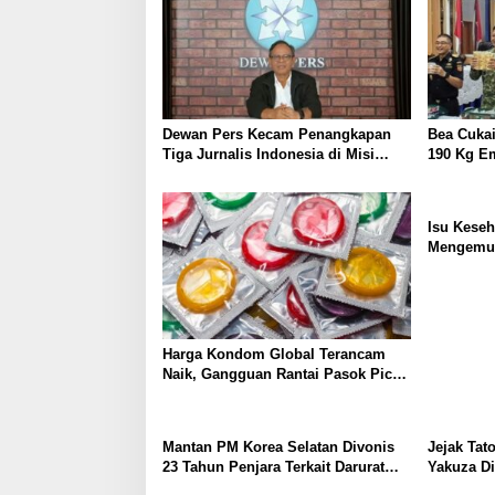
Dewan Pers Kecam Penangkapan
Bea Cukai
Tiga Jurnalis Indonesia di Misi
190 Kg E
Kemanusiaan Gaza
Potensi K
Isu Kese
Mengemuk
Kabar Dir
Harga Kondom Global Terancam
Naik, Gangguan Rantai Pasok Picu
Tekanan Industri
Mantan PM Korea Selatan Divonis
Jejak Tat
23 Tahun Penjara Terkait Darurat
Yakuza Di
Militer Gagal
Hidup seb