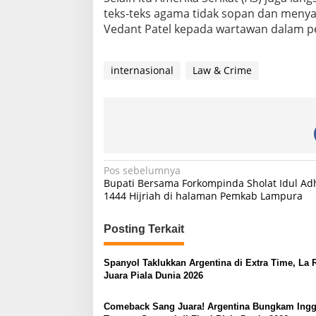
teks-teks agama tidak sopan dan menyak
Vedant Patel kepada wartawan dalam pe
internasional
Law & Crime
N
Pos sebelumnya
Bupati Bersama Forkompinda Sholat Idul Ad
a
1444 Hijriah di halaman Pemkab Lampura
v
i
Posting Terkait
g
Spanyol Taklukkan Argentina di Extra Time, La 
a
Juara Piala Dunia 2026
s
Comeback Sang Juara! Argentina Bungkam Inggr
i