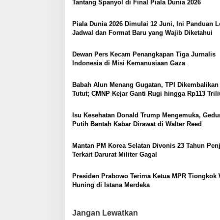
Tantang Spanyol di Final Piala Dunia 2026
p
o
Piala Dunia 2026 Dimulai 12 Juni, Ini Panduan 
Jadwal dan Format Baru yang Wajib Diketahui
s
Dewan Pers Kecam Penangkapan Tiga Jurnalis
Indonesia di Misi Kemanusiaan Gaza
Babah Alun Menang Gugatan, TPI Dikembalikan
Tutut; CMNP Kejar Ganti Rugi hingga Rp113 Tril
Isu Kesehatan Donald Trump Mengemuka, Gedu
Putih Bantah Kabar Dirawat di Walter Reed
Mantan PM Korea Selatan Divonis 23 Tahun Penj
Terkait Darurat Militer Gagal
Presiden Prabowo Terima Ketua MPR Tiongkok
Huning di Istana Merdeka
Jangan Lewatkan