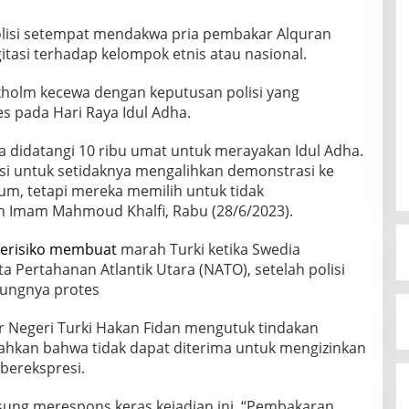
Polisi setempat mendakwa pria pembakar Alquran
tasi terhadap kelompok etnis atau nasional.
kholm kecewa dengan keputusan polisi yang
s pada Hari Raya Idul Adha.
ya didatangi 10 ribu umat untuk merayakan Idul Adha.
si untuk setidaknya mengalihkan demonstrasi ke
kum, tetapi mereka memilih untuk tidak
an Imam Mahmoud Khalfi, Rabu (28/6/2023).
 berisiko membuat
marah Turki ketika Swedia
Pertahanan Atlantik Utara (NATO), setelah polisi
sungnya protes
ar Negeri Turki Hakan Fidan mengutuk tindakan
hkan bahwa tidak dapat diterima untuk mengizinkan
berekspresi.
ngsung merespons keras kejadian ini. “Pembakaran