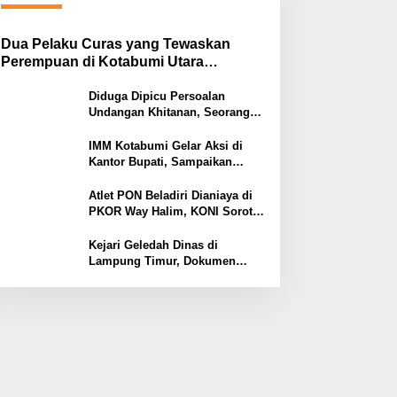
Dua Pelaku Curas yang Tewaskan
Perempuan di Kotabumi Utara
Ditangkap, Polisi Ungkap Motif
Ekonomi
Diduga Dipicu Persoalan
Undangan Khitanan, Seorang
Warga Lampung Timur Tewas
Tertembak
IMM Kotabumi Gelar Aksi di
Kantor Bupati, Sampaikan
Sembilan Tuntutan untuk
Pemkab Lampung Utara
Atlet PON Beladiri Dianiaya di
PKOR Way Halim, KONI Soroti
Lemahnya Pengamanan
Kawasan
Kejari Geledah Dinas di
Lampung Timur, Dokumen
Proyek Jalan Rp24 Miliar
Diangkut Penyidik