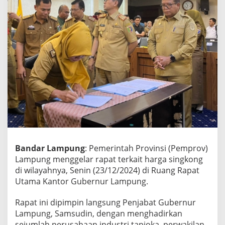
t
a
p
k
a
n
H
a
r
g
a
S
i
n
g
k
Bandar Lampung
: Pemerintah Provinsi (Pemprov)
o
Lampung menggelar rapat terkait harga singkong
n
di wilayahnya, Senin (23/12/2024) di Ruang Rapat
g
R
Utama Kantor Gubernur Lampung.
p
1
Rapat ini dipimpin langsung Penjabat Gubernur
.
Lampung, Samsudin, dengan menghadirkan
4
sejumlah perusahaan industri tapioka, perwakilan