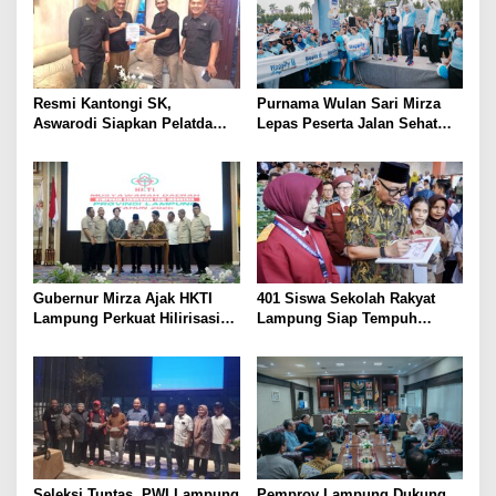
dari Desa
Resmi Kantongi SK,
Purnama Wulan Sari Mirza
Aswarodi Siapkan Pelatda
Lepas Peserta Jalan Sehat
Bulutangkis PWI Lampung
Lansia, Ajak Wujudkan
Menuju Porwanas 2027
Lansia Sehat dan Bahagia
Gubernur Mirza Ajak HKTI
401 Siswa Sekolah Rakyat
Lampung Perkuat Hilirisasi
Lampung Siap Tempuh
Pertanian Untuk
Tahun Ajaran Baru, Gubernur
Kesejahteraan Petani
Dorong Lahirnya Generasi
Emas
Seleksi Tuntas, PWI Lampung
Pemprov Lampung Dukung