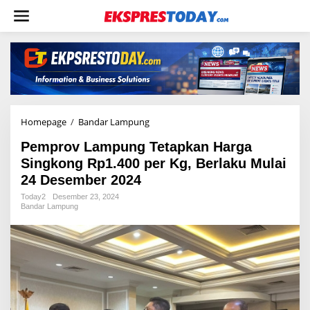
L
e
w
a
t
i
k
e
k
o
Homepage
/
Bandar Lampung
P
n
e
t
Pemprov Lampung Tetapkan Harga
m
e
p
Singkong Rp1.400 per Kg, Berlaku Mulai
n
r
24 Desember 2024
o
v
Today2
Desember 23, 2024
Bandar Lampung
L
a
m
p
u
n
g
T
e