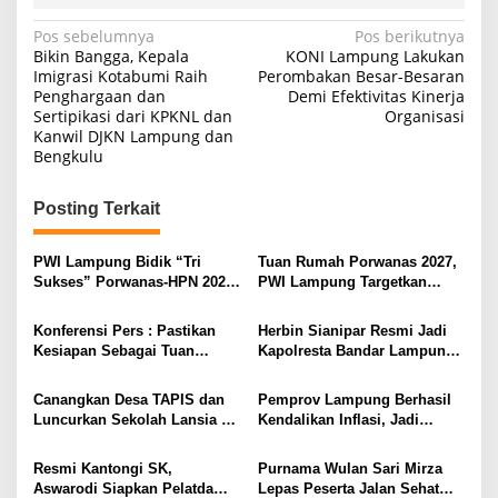
N
Pos sebelumnya
Pos berikutnya
Bikin Bangga, Kepala
KONI Lampung Lakukan
a
Imigrasi Kotabumi Raih
Perombakan Besar-Besaran
Penghargaan dan
Demi Efektivitas Kinerja
v
Sertipikasi dari KPKNL dan
Organisasi
i
Kanwil DJKN Lampung dan
Bengkulu
g
a
Posting Terkait
s
i
PWI Lampung Bidik “Tri
Tuan Rumah Porwanas 2027,
Sukses” Porwanas-HPN 2027:
PWI Lampung Targetkan
p
Emas, Ekonomi, dan
Futsal Kembali Berjaya
o
Pariwisata Menggeliat
Konferensi Pers : Pastikan
Herbin Sianipar Resmi Jadi
s
Kesiapan Sebagai Tuan
Kapolresta Bandar Lampung,
Rumah, Mesuji Tempatkan
Penindakan Korupsi Masuk
Tiga Venue Pelaksanaan
Prioritas
Canangkan Desa TAPIS dan
Pemprov Lampung Berhasil
Soeratin Cup Piala Gubernur
Luncurkan Sekolah Lansia di
Kendalikan Inflasi, Jadi
Lampung
Kampung Rukti Endah, Ketua
Provinsi dengan Inflasi
TP PKK Lampung Dorong
Terendah di Sumatera
Resmi Kantongi SK,
Purnama Wulan Sari Mirza
Pembangunan SDM Dimulai
Aswarodi Siapkan Pelatda
Lepas Peserta Jalan Sehat