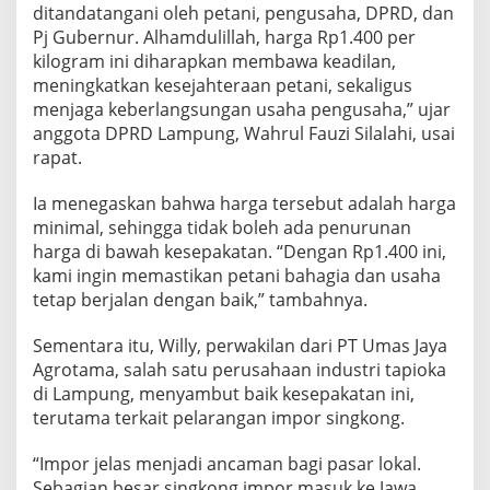
e
ditandatangani oleh petani, pengusaha, DPRD, dan
m
Pj Gubernur. Alhamdulillah, harga Rp1.400 per
b
kilogram ini diharapkan membawa keadilan,
e
r
meningkatkan kesejahteraan petani, sekaligus
2
menjaga keberlangsungan usaha pengusaha,” ujar
0
anggota DPRD Lampung, Wahrul Fauzi Silalahi, usai
2
rapat.
4
Ia menegaskan bahwa harga tersebut adalah harga
minimal, sehingga tidak boleh ada penurunan
harga di bawah kesepakatan. “Dengan Rp1.400 ini,
kami ingin memastikan petani bahagia dan usaha
tetap berjalan dengan baik,” tambahnya.
Sementara itu, Willy, perwakilan dari PT Umas Jaya
Agrotama, salah satu perusahaan industri tapioka
di Lampung, menyambut baik kesepakatan ini,
terutama terkait pelarangan impor singkong.
“Impor jelas menjadi ancaman bagi pasar lokal.
Sebagian besar singkong impor masuk ke Jawa,