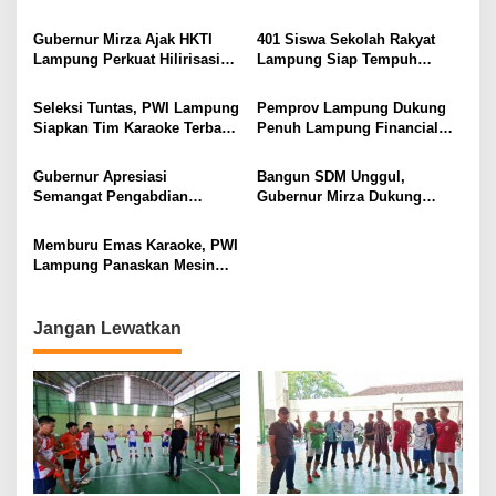
dari Desa
Bulutangkis PWI Lampung
Lansia, Ajak Wujudkan
Menuju Porwanas 2027
Lansia Sehat dan Bahagia
Gubernur Mirza Ajak HKTI
401 Siswa Sekolah Rakyat
Lampung Perkuat Hilirisasi
Lampung Siap Tempuh
Pertanian Untuk
Tahun Ajaran Baru, Gubernur
Kesejahteraan Petani
Dorong Lahirnya Generasi
Seleksi Tuntas, PWI Lampung
Pemprov Lampung Dukung
Emas
Siapkan Tim Karaoke Terbaik
Penuh Lampung Financial
untuk Porwanas 2027
Festival, Perkuat Literasi
Keuangan Generasi Muda
Gubernur Apresiasi
Bangun SDM Unggul,
Semangat Pengabdian
Gubernur Mirza Dukung
Purnawirawan Polri untuk
Pelatihan Bahasa Jerman
Menjaga Stabilitas Lampung
bagi Generasi Muda
Memburu Emas Karaoke, PWI
Lampung
Lampung Panaskan Mesin
Menuju Porwanas 2026
Jangan Lewatkan