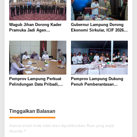
Wagub Jihan Dorong Kader
Gubernur Lampung Dorong
Pramuka Jadi Agen
Ekonomi Sirkular, ICIF 2026
Perubahan Melalui KPDK
Jadi Peluang Tarik Investasi
2026
Hijau ke Lampung
Pemprov Lampung Perkuat
Pemprov Lampung Dukung
Pelindungan Data Pribadi,
Penuh Pemberantasan
Tingkatkan Literasi
Narkotika, Perkuat Sinergi
Keamanan Siber Aparatur
Jaga Keamanan Lampung
Tinggalkan Balasan
Alamat email Anda tidak akan dipublikasikan.
Ruas yang wajib
ditandai
*