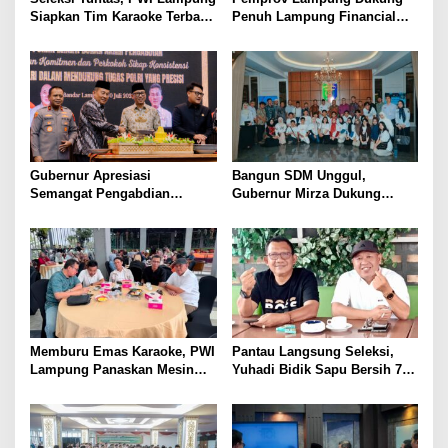
Siapkan Tim Karaoke Terbaik
Penuh Lampung Financial
untuk Porwanas 2027
Festival, Perkuat Literasi
Keuangan Generasi Muda
Gubernur Apresiasi
Bangun SDM Unggul,
Semangat Pengabdian
Gubernur Mirza Dukung
Purnawirawan Polri untuk
Pelatihan Bahasa Jerman
Menjaga Stabilitas Lampung
bagi Generasi Muda
Lampung
Memburu Emas Karaoke, PWI
Pantau Langsung Seleksi,
Lampung Panaskan Mesin
Yuhadi Bidik Sapu Bersih 7
Menuju Porwanas 2026
Emas Cabor Karoke di
Porwanas 2027