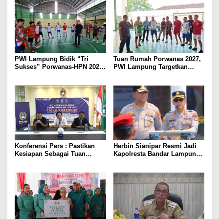
PWI Lampung Bidik “Tri
Tuan Rumah Porwanas 2027,
Sukses” Porwanas-HPN 2027:
PWI Lampung Targetkan
Emas, Ekonomi, dan
Futsal Kembali Berjaya
Pariwisata Menggeliat
Konferensi Pers : Pastikan
Herbin Sianipar Resmi Jadi
Kesiapan Sebagai Tuan
Kapolresta Bandar Lampung,
Rumah, Mesuji Tempatkan
Penindakan Korupsi Masuk
Tiga Venue Pelaksanaan
Prioritas
Soeratin Cup Piala Gubernur
Lampung