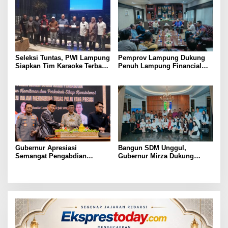
Seleksi Tuntas, PWI Lampung
Pemprov Lampung Dukung
Siapkan Tim Karaoke Terbaik
Penuh Lampung Financial
untuk Porwanas 2027
Festival, Perkuat Literasi
Keuangan Generasi Muda
Gubernur Apresiasi
Bangun SDM Unggul,
Semangat Pengabdian
Gubernur Mirza Dukung
Purnawirawan Polri untuk
Pelatihan Bahasa Jerman
Menjaga Stabilitas Lampung
bagi Generasi Muda
Lampung