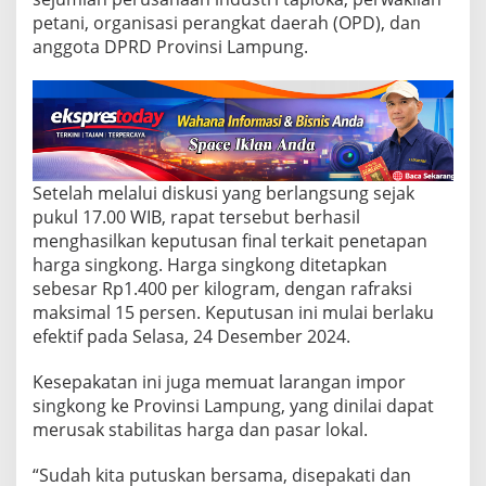
0
0
petani, organisasi perangkat daerah (OPD), dan
p
anggota DPRD Provinsi Lampung.
e
r
K
g
,
B
e
Setelah melalui diskusi yang berlangsung sejak
r
pukul 17.00 WIB, rapat tersebut berhasil
l
a
menghasilkan keputusan final terkait penetapan
k
harga singkong. Harga singkong ditetapkan
u
sebesar Rp1.400 per kilogram, dengan rafraksi
M
maksimal 15 persen. Keputusan ini mulai berlaku
u
l
efektif pada Selasa, 24 Desember 2024.
a
i
Kesepakatan ini juga memuat larangan impor
2
singkong ke Provinsi Lampung, yang dinilai dapat
4
merusak stabilitas harga dan pasar lokal.
D
e
s
“Sudah kita putuskan bersama, disepakati dan