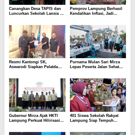
Canangkan Desa TAPIS dan
Pemprov Lampung Berhasil
Luncurkan Sekolah Lansia di
Kendalikan Inflasi, Jadi
Kampung Rukti Endah, Ketua
Provinsi dengan Inflasi
TP PKK Lampung Dorong
Terendah di Sumatera
Pembangunan SDM Dimulai
dari Desa
Resmi Kantongi SK,
Purnama Wulan Sari Mirza
Aswarodi Siapkan Pelatda
Lepas Peserta Jalan Sehat
Bulutangkis PWI Lampung
Lansia, Ajak Wujudkan
Menuju Porwanas 2027
Lansia Sehat dan Bahagia
Gubernur Mirza Ajak HKTI
401 Siswa Sekolah Rakyat
Lampung Perkuat Hilirisasi
Lampung Siap Tempuh
Pertanian Untuk
Tahun Ajaran Baru, Gubernur
Kesejahteraan Petani
Dorong Lahirnya Generasi
Emas