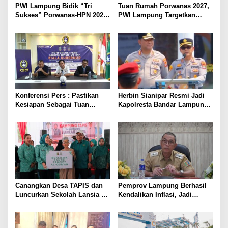
PWI Lampung Bidik “Tri
Tuan Rumah Porwanas 2027,
Sukses” Porwanas-HPN 2027:
PWI Lampung Targetkan
Emas, Ekonomi, dan
Futsal Kembali Berjaya
Pariwisata Menggeliat
Konferensi Pers : Pastikan
Herbin Sianipar Resmi Jadi
Kesiapan Sebagai Tuan
Kapolresta Bandar Lampung,
Rumah, Mesuji Tempatkan
Penindakan Korupsi Masuk
Tiga Venue Pelaksanaan
Prioritas
Soeratin Cup Piala Gubernur
Lampung
Canangkan Desa TAPIS dan
Pemprov Lampung Berhasil
Luncurkan Sekolah Lansia di
Kendalikan Inflasi, Jadi
Kampung Rukti Endah, Ketua
Provinsi dengan Inflasi
TP PKK Lampung Dorong
Terendah di Sumatera
Pembangunan SDM Dimulai