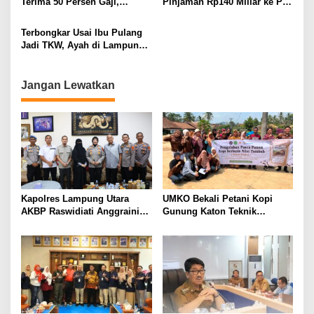
Terima 50 Persen Gaji,
Pinjaman Rp140 Miliar ke PT
BKSDM Lampung Utara;
SMI: Tanpa Terobosan,
Tunggu Keputusan BKN
Perbaikan Jalan Butuh Waktu
Terbongkar Usai Ibu Pulang
Bertahun-tahun
Jadi TKW, Ayah di Lampung
Utara Diduga Cabuli Anak
Kandung Selama Empat
Tahun, Nyaris Diamuk Massa
Jangan Lewatkan
Kapolres Lampung Utara
UMKO Bekali Petani Kopi
AKBP Raswidiati Anggraini
Gunung Katon Teknik
Bergerak Cepat, Rangkul
Pascapanen, Dorong Nilai
Tokoh Masyarakat dan Adat
Jual Hasil Panen Meningkat
Perkuat Kamtibmas