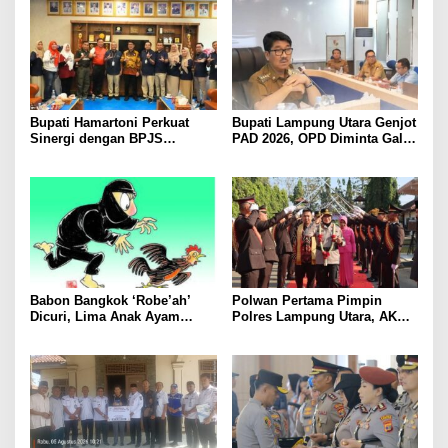
Perkuat Kamtibmas
Bupati Hamartoni Perkuat
Bupati Lampung Utara Genjot
Sinergi dengan BPJS
PAD 2026, OPD Diminta Gali
Kesehatan, Dorong Layanan
Sumber Pendapatan Baru
Kesehatan Makin Cepat dan
hingga Optimalkan PBB-P2
Mudah
Babon Bangkok ‘Robe’ah’
Polwan Pertama Pimpin
Dicuri, Lima Anak Ayam
Polres Lampung Utara, AKBP
Menangis Piyik-Piyik, Warga
Raswidiati Disambut Tradisi
Gang Jalaba Kotabumi Heboh
Pedang Pora