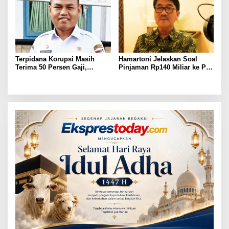
Terpidana Korupsi Masih
Hamartoni Jelaskan Soal
Terima 50 Persen Gaji,
Pinjaman Rp140 Miliar ke PT
BKSDM Lampung Utara;
SMI: Tanpa Terobosan,
Tunggu Keputusan BKN
Perbaikan Jalan Butuh Waktu
Bertahun-tahun