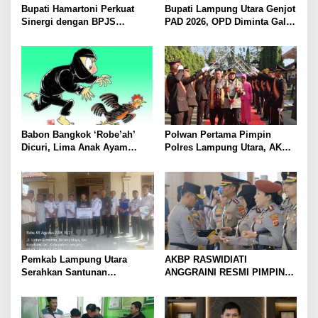
Bupati Hamartoni Perkuat
Bupati Lampung Utara Genjot
Sinergi dengan BPJS
PAD 2026, OPD Diminta Gali
Kesehatan, Dorong Layanan
Sumber Pendapatan Baru
Kesehatan Makin Cepat dan
hingga Optimalkan PBB-P2
Mudah
Babon Bangkok ‘Robe’ah’
Polwan Pertama Pimpin
Dicuri, Lima Anak Ayam
Polres Lampung Utara, AKBP
Menangis Piyik-Piyik, Warga
Raswidiati Disambut Tradisi
Gang Jalaba Kotabumi Heboh
Pedang Pora
Pemkab Lampung Utara
AKBP RASWIDIATI
Serahkan Santunan
ANGGRAINI RESMI PIMPIN
Kemensos kepada Keluarga
POLRES LAMPUNG UTARA,
Korban Kebakaran
BAWA KOMITMEN PERKUAT
KAMTIBMAS DAN