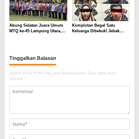
Abung Selatan Juara Umum
Komplotan Begal Satu
MTQ ke-45 Lampung Utara,
Keluarga Dibekuk! Jebak
Tuan Rumah Tutup Ajang
Korban Lewat MiChat,
dengan Prestasi Gemilang
Todong Airsoft Gun lalu
Gondol Motor
Tinggalkan Balasan
Alamat email Anda tidak akan dipublikasikan.
Ruas yang wajib
ditandai
*