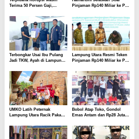
Terima 50 Persen Gaji,
Pinjaman Rp140 Miliar ke PT
BKSDM Lampung Utara;
SMI: Tanpa Terobosan,
Tunggu Keputusan BKN
Perbaikan Jalan Butuh Waktu
Bertahun-tahun
Terbongkar Usai Ibu Pulang
Lampung Utara Resmi Teken
Jadi TKW, Ayah di Lampung
Pinjaman Rp140 Miliar ke PT
Utara Diduga Cabuli Anak
SMI untuk Perbaikan 17 Ruas
Kandung Selama Empat
Jalan
Tahun, Nyaris Diamuk Massa
UMKO Latih Peternak
Bobol Atap Toko, Gondol
Lampung Utara Racik Pakan
Emas Antam dan Rp28 Juta!
Konsentrat, Solusi Hadapi
Tim 905 Krisna Lamut
Kemarau dan Harga Pakan
Bersama Reskrim Polsek
Mahal
Kotabumi Kota Bekuk
Komplotan Curat