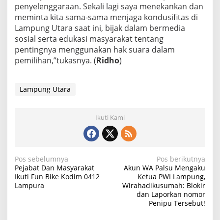
penyelenggaraan. Sekali lagi saya menekankan dan
meminta kita sama-sama menjaga kondusifitas di
Lampung Utara saat ini, bijak dalam bermedia
sosial serta edukasi masyarakat tentang
pentingnya menggunakan hak suara dalam
pemilihan,”tukasnya. (
Ridho
)
Lampung Utara
Ikuti Kami
N
Pos sebelumnya
Pos berikutnya
Pejabat Dan Masyarakat
Akun WA Palsu Mengaku
a
Ikuti Fun Bike Kodim 0412
Ketua PWI Lampung,
Lampura
Wirahadikusumah: Blokir
v
dan Laporkan nomor
i
Penipu Tersebut!
g