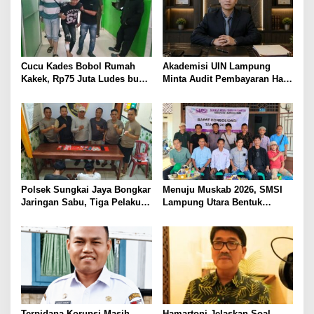
PELAYANAN PRESISI
Cucu Kades Bobol Rumah
Akademisi UIN Lampung
Kakek, Rp75 Juta Ludes buat
Minta Audit Pembayaran Hak
Judol, Diringkus dan
ASN Terpidana Korupsi:
Ditembak Polisi
Kepastian Hukum Tak Boleh
Berlarut
Polsek Sungkai Jaya Bongkar
Menuju Muskab 2026, SMSI
Jaringan Sabu, Tiga Pelaku
Lampung Utara Bentuk
Dibekuk
Panitia dan Susun
Kepengurusan
Terpidana Korupsi Masih
Hamartoni Jelaskan Soal