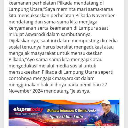
a
keamanan perhelatan Pilkada mendatang di
d
Lampung Utara,”Saya meminta mari sama-sama
a
kita mensukseskan perhelatan Pilkada November
D
i
mendatang dan sama-sama kita menjaga
M
kenyamanan serta keamanan di Lampura saat
e
ini,’ujat Aswarodi dalam sambutannya.
d
Dijelaskannya, saat ini dalam memposting dimedia
i
sosial tentunya harus bersifat mengedukasi atau
a
S
mengajak masyarakat untuk mensukseskan
o
Pilkada,”Ayo sama-sama kita mengajak atau
s
mengedukasi melalui media sosial untuk
i
mensukseskan Pilkada di Lampung Utara seperti
a
l
contohnya mengajak masyarakat dalam
menggunakan hak pilihnya pada pemilihan 27
November 2024 mendatang “jelasnya.