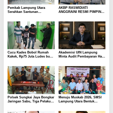
Pemkab Lampung Utara
AKBP RASWIDIATI
Serahkan Santunan
ANGGRAINI RESMI PIMPIN
Kemensos kepada Keluarga
POLRES LAMPUNG UTARA,
Korban Kebakaran
BAWA KOMITMEN PERKUAT
KAMTIBMAS DAN
PELAYANAN PRESISI
Cucu Kades Bobol Rumah
Akademisi UIN Lampung
Kakek, Rp75 Juta Ludes buat
Minta Audit Pembayaran Hak
Judol, Diringkus dan
ASN Terpidana Korupsi:
Ditembak Polisi
Kepastian Hukum Tak Boleh
Berlarut
Polsek Sungkai Jaya Bongkar
Menuju Muskab 2026, SMSI
Jaringan Sabu, Tiga Pelaku
Lampung Utara Bentuk
Dibekuk
Panitia dan Susun
Kepengurusan