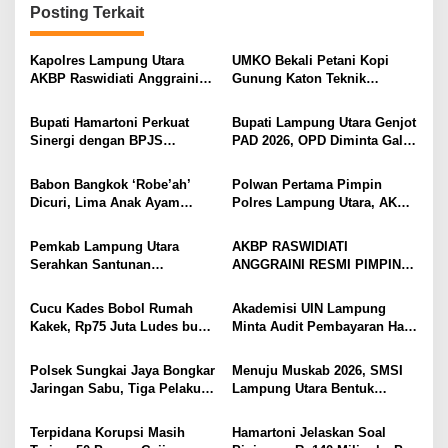
Posting Terkait
a
s
Kapolres Lampung Utara
UMKO Bekali Petani Kopi
i
AKBP Raswidiati Anggraini
Gunung Katon Teknik
Bergerak Cepat, Rangkul
Pascapanen, Dorong Nilai
p
Tokoh Masyarakat dan Adat
Jual Hasil Panen Meningkat
Bupati Hamartoni Perkuat
Bupati Lampung Utara Genjot
o
Perkuat Kamtibmas
Sinergi dengan BPJS
PAD 2026, OPD Diminta Gali
s
Kesehatan, Dorong Layanan
Sumber Pendapatan Baru
Kesehatan Makin Cepat dan
hingga Optimalkan PBB-P2
Babon Bangkok ‘Robe’ah’
Polwan Pertama Pimpin
Mudah
Dicuri, Lima Anak Ayam
Polres Lampung Utara, AKBP
Menangis Piyik-Piyik, Warga
Raswidiati Disambut Tradisi
Gang Jalaba Kotabumi Heboh
Pedang Pora
Pemkab Lampung Utara
AKBP RASWIDIATI
Serahkan Santunan
ANGGRAINI RESMI PIMPIN
Kemensos kepada Keluarga
POLRES LAMPUNG UTARA,
Korban Kebakaran
BAWA KOMITMEN PERKUAT
Cucu Kades Bobol Rumah
Akademisi UIN Lampung
KAMTIBMAS DAN
Kakek, Rp75 Juta Ludes buat
Minta Audit Pembayaran Hak
PELAYANAN PRESISI
Judol, Diringkus dan
ASN Terpidana Korupsi:
Ditembak Polisi
Kepastian Hukum Tak Boleh
Polsek Sungkai Jaya Bongkar
Menuju Muskab 2026, SMSI
Berlarut
Jaringan Sabu, Tiga Pelaku
Lampung Utara Bentuk
Dibekuk
Panitia dan Susun
Kepengurusan
Terpidana Korupsi Masih
Hamartoni Jelaskan Soal