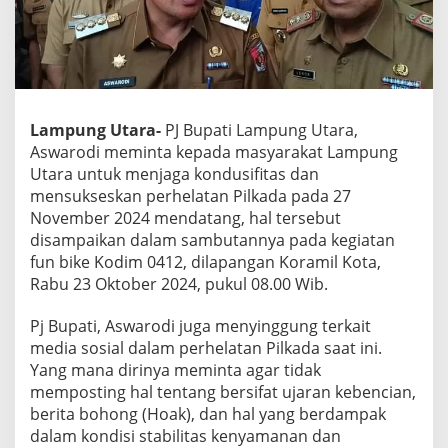
,
A
s
w
a
r
o
Lampung Utara-
PJ Bupati Lampung Utara,
d
Aswarodi meminta kepada masyarakat Lampung
i
Utara untuk menjaga kondusifitas dan
A
mensukseskan perhelatan Pilkada pada 27
j
a
November 2024 mendatang, hal tersebut
k
disampaikan dalam sambutannya pada kegiatan
E
fun bike Kodim 0412, dilapangan Koramil Kota,
d
Rabu 23 Oktober 2024, pukul 08.00 Wib.
u
k
a
Pj Bupati, Aswarodi juga menyinggung terkait
s
media sosial dalam perhelatan Pilkada saat ini.
i
Yang mana dirinya meminta agar tidak
P
memposting hal tentang bersifat ujaran kebencian,
i
berita bohong (Hoak), dan hal yang berdampak
l
k
dalam kondisi stabilitas kenyamanan dan