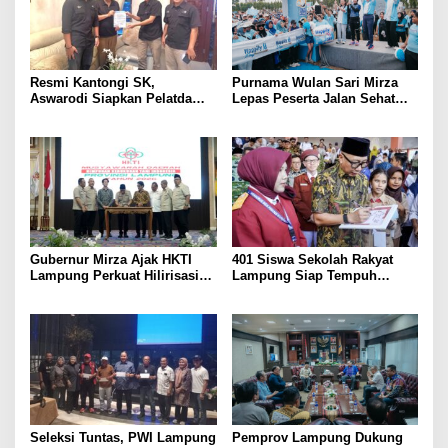
Resmi Kantongi SK,
Purnama Wulan Sari Mirza
Aswarodi Siapkan Pelatda
Lepas Peserta Jalan Sehat
Bulutangkis PWI Lampung
Lansia, Ajak Wujudkan
Menuju Porwanas 2027
Lansia Sehat dan Bahagia
Gubernur Mirza Ajak HKTI
401 Siswa Sekolah Rakyat
Lampung Perkuat Hilirisasi
Lampung Siap Tempuh
Pertanian Untuk
Tahun Ajaran Baru, Gubernur
Kesejahteraan Petani
Dorong Lahirnya Generasi
Emas
Seleksi Tuntas, PWI Lampung
Pemprov Lampung Dukung