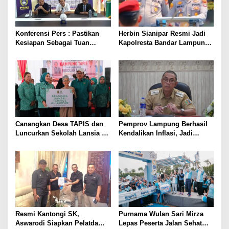
Konferensi Pers : Pastikan
Herbin Sianipar Resmi Jadi
Kesiapan Sebagai Tuan
Kapolresta Bandar Lampung,
Rumah, Mesuji Tempatkan
Penindakan Korupsi Masuk
Tiga Venue Pelaksanaan
Prioritas
Soeratin Cup Piala Gubernur
Lampung
Canangkan Desa TAPIS dan
Pemprov Lampung Berhasil
Luncurkan Sekolah Lansia di
Kendalikan Inflasi, Jadi
Kampung Rukti Endah, Ketua
Provinsi dengan Inflasi
TP PKK Lampung Dorong
Terendah di Sumatera
Pembangunan SDM Dimulai
dari Desa
Resmi Kantongi SK,
Purnama Wulan Sari Mirza
Aswarodi Siapkan Pelatda
Lepas Peserta Jalan Sehat