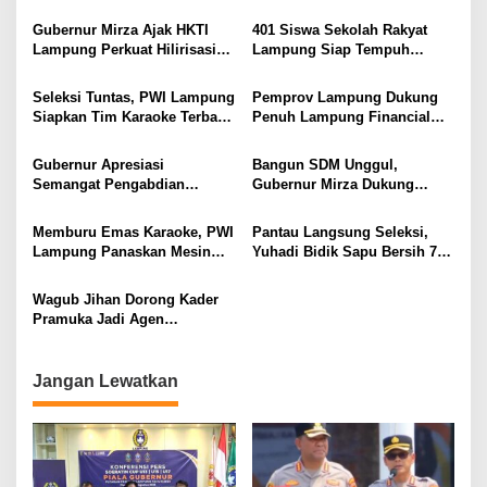
Bulutangkis PWI Lampung
Lansia, Ajak Wujudkan
Menuju Porwanas 2027
Lansia Sehat dan Bahagia
Gubernur Mirza Ajak HKTI
401 Siswa Sekolah Rakyat
Lampung Perkuat Hilirisasi
Lampung Siap Tempuh
Pertanian Untuk
Tahun Ajaran Baru, Gubernur
Kesejahteraan Petani
Dorong Lahirnya Generasi
Seleksi Tuntas, PWI Lampung
Pemprov Lampung Dukung
Emas
Siapkan Tim Karaoke Terbaik
Penuh Lampung Financial
untuk Porwanas 2027
Festival, Perkuat Literasi
Keuangan Generasi Muda
Gubernur Apresiasi
Bangun SDM Unggul,
Semangat Pengabdian
Gubernur Mirza Dukung
Purnawirawan Polri untuk
Pelatihan Bahasa Jerman
Menjaga Stabilitas Lampung
bagi Generasi Muda
Memburu Emas Karaoke, PWI
Pantau Langsung Seleksi,
Lampung
Lampung Panaskan Mesin
Yuhadi Bidik Sapu Bersih 7
Menuju Porwanas 2026
Emas Cabor Karoke di
Porwanas 2027
Wagub Jihan Dorong Kader
Pramuka Jadi Agen
Perubahan Melalui KPDK
2026
Jangan Lewatkan