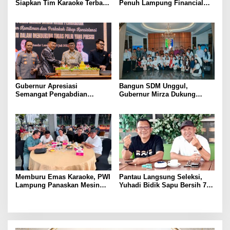
Siapkan Tim Karaoke Terbaik
Penuh Lampung Financial
untuk Porwanas 2027
Festival, Perkuat Literasi
Keuangan Generasi Muda
Gubernur Apresiasi
Bangun SDM Unggul,
Semangat Pengabdian
Gubernur Mirza Dukung
Purnawirawan Polri untuk
Pelatihan Bahasa Jerman
Menjaga Stabilitas Lampung
bagi Generasi Muda
Lampung
Memburu Emas Karaoke, PWI
Pantau Langsung Seleksi,
Lampung Panaskan Mesin
Yuhadi Bidik Sapu Bersih 7
Menuju Porwanas 2026
Emas Cabor Karoke di
Porwanas 2027