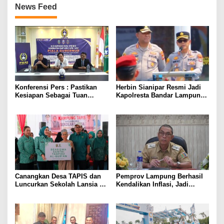
News Feed
Konferensi Pers : Pastikan
Herbin Sianipar Resmi Jadi
Kesiapan Sebagai Tuan
Kapolresta Bandar Lampung,
Rumah, Mesuji Tempatkan
Penindakan Korupsi Masuk
Tiga Venue Pelaksanaan
Prioritas
Soeratin Cup Piala Gubernur
Lampung
Canangkan Desa TAPIS dan
Pemprov Lampung Berhasil
Luncurkan Sekolah Lansia di
Kendalikan Inflasi, Jadi
Kampung Rukti Endah, Ketua
Provinsi dengan Inflasi
TP PKK Lampung Dorong
Terendah di Sumatera
Pembangunan SDM Dimulai
dari Desa