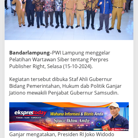
e
l
a
t
i
h
a
n
W
Bandarlampung
–PWI Lampung menggelar
a
Pelatihan Wartawan Siber tentang Perpres
r
Publisher Right, Selasa (15-10-2024).
t
a
w
Kegiatan tersebut dibuka Staf Ahli Gubernur
a
Bidang Pemerintahan, Hukum dab Politik Ganjar
n
Jationo mewakili Penjabat Gubernur Samsudin.
S
i
b
e
r
t
e
n
Ganjar mengatakan, Presiden RI Joko Widodo