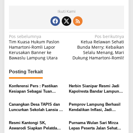
Ikuti Kami
N
Pos sebelumnya
Pos berikutnya
Tim Kuasa Hukum Paslon
Ketua Relawan Sehati
a
Hamartoni-Romli Lapor
Bunda Merry; Kebaikan
Kerusakan Banner ke
Selalu Menang, Mari
v
Bawaslu Lampung Utara
Dukung Hamartoni-Romli!
i
g
Posting Terkait
a
s
Konferensi Pers : Pastikan
Herbin Sianipar Resmi Jadi
Kesiapan Sebagai Tuan
Kapolresta Bandar Lampung,
i
Rumah, Mesuji Tempatkan
Penindakan Korupsi Masuk
Tiga Venue Pelaksanaan
Prioritas
p
Canangkan Desa TAPIS dan
Pemprov Lampung Berhasil
Soeratin Cup Piala Gubernur
Luncurkan Sekolah Lansia di
Kendalikan Inflasi, Jadi
o
Lampung
Kampung Rukti Endah, Ketua
Provinsi dengan Inflasi
s
TP PKK Lampung Dorong
Terendah di Sumatera
Resmi Kantongi SK,
Purnama Wulan Sari Mirza
Pembangunan SDM Dimulai
Aswarodi Siapkan Pelatda
Lepas Peserta Jalan Sehat
dari Desa