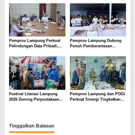
2026
Hijau ke Lampung
Pemprov Lampung Perkuat
Pemprov Lampung Dukung
Pelindungan Data Pribadi,
Penuh Pemberantasan
Tingkatkan Literasi
Narkotika, Perkuat Sinergi
Keamanan Siber Aparatur
Jaga Keamanan Lampung
Festival Literasi Lampung
Pemprov Lampung dan POGI
2026 Dorong Perpustakaan
Perkuat Sinergi Tingkatkan
Jadi Ruang Edukasi dan
Kesehatan Ibu dan Anak
Rekreasi Keluarga
Tinggalkan Balasan