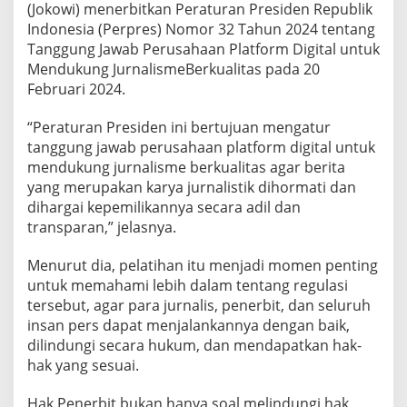
t
(Jokowi) menerbitkan Peraturan Presiden Republik
a
Indonesia (Perpres) Nomor 32 Tahun 2024 tentang
n
Tanggung Jawab Perusahaan Platform Digital untuk
g
P
Mendukung JurnalismeBerkualitas pada 20
e
Februari 2024.
r
p
“Peraturan Presiden ini bertujuan mengatur
r
tanggung jawab perusahaan platform digital untuk
e
s
mendukung jurnalisme berkualitas agar berita
P
yang merupakan karya jurnalistik dihormati dan
u
dihargai kepemilikannya secara adil dan
b
transparan,” jelasnya.
l
i
s
Menurut dia, pelatihan itu menjadi momen penting
h
untuk memahami lebih dalam tentang regulasi
e
tersebut, agar para jurnalis, penerbit, dan seluruh
r
insan pers dapat menjalankannya dengan baik,
R
dilindungi secara hukum, dan mendapatkan hak-
i
g
hak yang sesuai.
h
t
Hak Penerbit bukan hanya soal melindungi hak