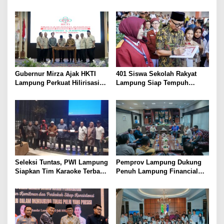
Bulutangkis PWI Lampung
Lansia, Ajak Wujudkan
Menuju Porwanas 2027
Lansia Sehat dan Bahagia
Gubernur Mirza Ajak HKTI
401 Siswa Sekolah Rakyat
Lampung Perkuat Hilirisasi
Lampung Siap Tempuh
Pertanian Untuk
Tahun Ajaran Baru, Gubernur
Kesejahteraan Petani
Dorong Lahirnya Generasi
Emas
Seleksi Tuntas, PWI Lampung
Pemprov Lampung Dukung
Siapkan Tim Karaoke Terbaik
Penuh Lampung Financial
untuk Porwanas 2027
Festival, Perkuat Literasi
Keuangan Generasi Muda