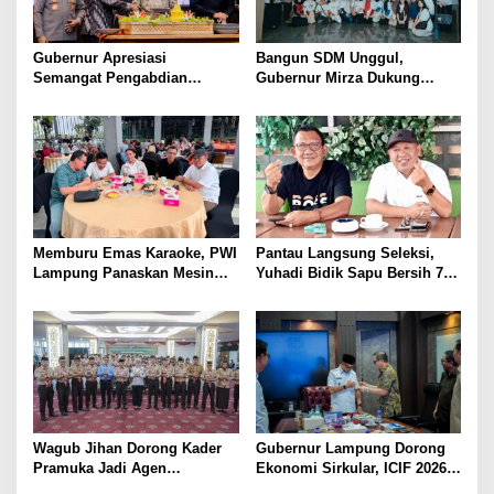
Gubernur Apresiasi
Bangun SDM Unggul,
Semangat Pengabdian
Gubernur Mirza Dukung
Purnawirawan Polri untuk
Pelatihan Bahasa Jerman
Menjaga Stabilitas Lampung
bagi Generasi Muda
Lampung
Memburu Emas Karaoke, PWI
Pantau Langsung Seleksi,
Lampung Panaskan Mesin
Yuhadi Bidik Sapu Bersih 7
Menuju Porwanas 2026
Emas Cabor Karoke di
Porwanas 2027
Wagub Jihan Dorong Kader
Gubernur Lampung Dorong
Pramuka Jadi Agen
Ekonomi Sirkular, ICIF 2026
Perubahan Melalui KPDK
Jadi Peluang Tarik Investasi