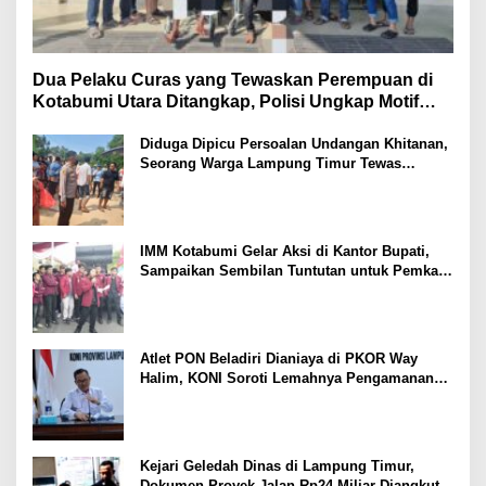
Dua Pelaku Curas yang Tewaskan Perempuan di
Kotabumi Utara Ditangkap, Polisi Ungkap Motif
Ekonomi
Diduga Dipicu Persoalan Undangan Khitanan,
Seorang Warga Lampung Timur Tewas
Tertembak
IMM Kotabumi Gelar Aksi di Kantor Bupati,
Sampaikan Sembilan Tuntutan untuk Pemkab
Lampung Utara
Atlet PON Beladiri Dianiaya di PKOR Way
Halim, KONI Soroti Lemahnya Pengamanan
Kawasan
Kejari Geledah Dinas di Lampung Timur,
Dokumen Proyek Jalan Rp24 Miliar Diangkut