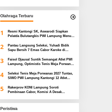
Olahraga Terbaru
1
Resmi Kantongi SK, Aswarodi Siapkan
Pelatda Bulutangkis PWI Lampung Menuju
Porwanas 2027
2
Pantau Langsung Seleksi, Yuhadi Bidik
Sapu Bersih 7 Emas Cabor Karoke di
Porwanas 2027
3
Faisol Djausal Suntik Semangat Atlet PWI
Lampung, Optimistis Tenis Meja Porwanas
Bidik Prestasi Nasional
4
Seleksi Tenis Meja Porwanas 2027 Tuntas,
SIWO PWI Lampung Kantongi 12 Atlet
Terbaik Bidik Medali Emas
5
Rakerprov KONI Lampung Soroti
Pembinaan Cabor, Komisi A Desak
Evaluasi Penerima Bantuan
Peristiwa