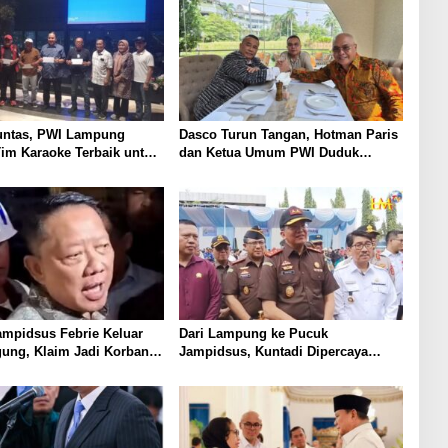
Tuntas, PWI Lampung
Dasco Turun Tangan, Hotman Paris
im Karaoke Terbaik untuk
dan Ketua Umum PWI Duduk
 2027
Semeja, Isyarat Damai Polemik
Wartawan?
ampidsus Febrie Keluar
Dari Lampung ke Pucuk
gung, Klaim Jadi Korban
Jampidsus, Kuntadi Dipercaya
sasi
Tangani Perkara Korupsi Strategis