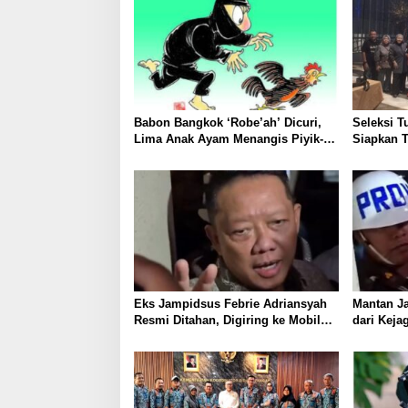
Babon Bangkok ‘Robe’ah’ Dicuri,
Seleksi 
Lima Anak Ayam Menangis Piyik-
Siapkan T
Piyik, Warga Gang Jalaba Kotabumi
Porwanas
Heboh
Eks Jampidsus Febrie Adriansyah
Mantan J
Resmi Ditahan, Digiring ke Mobil
dari Keja
Tahanan Usai Diperiksa Berjam-jam
Kriminali