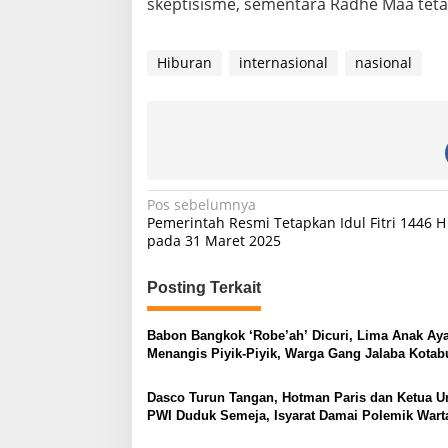
skeptisisme, sementara Radhe Maa tetap
Hiburan
internasional
nasional
N
Pos sebelumnya
Pemerintah Resmi Tetapkan Idul Fitri 1446 H
a
pada 31 Maret 2025
v
i
Posting Terkait
g
Babon Bangkok ‘Robe’ah’ Dicuri, Lima Anak A
a
Menangis Piyik-Piyik, Warga Gang Jalaba Kota
s
Heboh
Dasco Turun Tangan, Hotman Paris dan Ketua
i
PWI Duduk Semeja, Isyarat Damai Polemik War
p