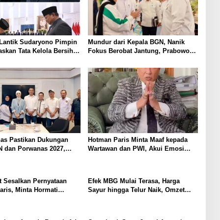
Lantik Sudaryono Pimpin
Mundur dari Kepala BGN, Nanik
skan Tata Kelola Bersih
Fokus Berobat Jantung, Prabowo
at Program Makan Bergizi
Siapkan Posisi Baru
has Pastikan Dukungan
Hotman Paris Minta Maaf kepada
N dan Porwanas 2027,
Wartawan dan PWI, Akui Emosi
mpung Punya Peluang
Saat Konferensi Pers
Nasional
 Sesalkan Pernyataan
Efek MBG Mulai Terasa, Harga
ris, Minta Hormati
Sayur hingga Telur Naik, Omzet
 Wartawan dan
Pedagang Pasar Anjlok
aan Pers