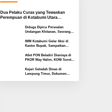
Dua Pelaku Curas yang Tewaskan
Perempuan di Kotabumi Utara
Ditangkap, Polisi Ungkap Motif
Ekonomi
Diduga Dipicu Persoalan
Undangan Khitanan, Seorang
Warga Lampung Timur Tewas
Tertembak
IMM Kotabumi Gelar Aksi di
Kantor Bupati, Sampaikan
Sembilan Tuntutan untuk
Pemkab Lampung Utara
Atlet PON Beladiri Dianiaya di
PKOR Way Halim, KONI Soroti
Lemahnya Pengamanan
Kawasan
Kejari Geledah Dinas di
Lampung Timur, Dokumen
Proyek Jalan Rp24 Miliar
Diangkut Penyidik