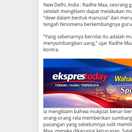
M
New Delhi, India : Radhe Maa, seorang g
u
setelah mengklaim dapat melakukan mukj
k
“dewi dalam bentuk manusia” dan merup
j
i
tengah fenomena berkembangnya guru sp
z
a
“Yang sebenarnya bernilai itu adalah muk
t
menyumbangkan uang,” ujar Radhe Maa
a
kontra.
t
a
u
M
a
n
i
p
u
l
a
s
Ia mengklaim bahwa mukjizat benar-be
i
orang-orang rela memberikan sumbanga
?
pasangan yang sebelumnya sulit memilik
Maa, mereka dikaruniai keturunan. Sal