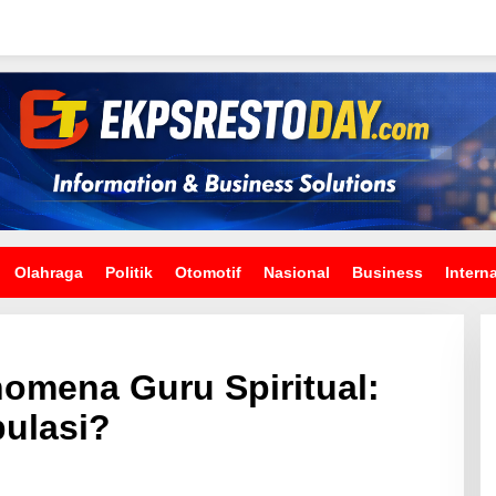
Olahraga
Politik
Otomotif
Nasional
Business
Intern
omena Guru Spiritual:
pulasi?