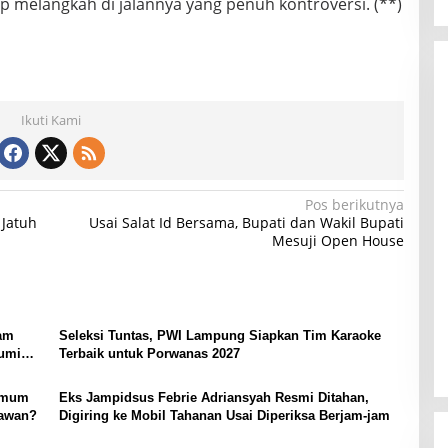
 melangkah di jalannya yang penuh kontroversi. (**)
Ikuti Kami
Pos berikutnya
 Jatuh
Usai Salat Id Bersama, Bupati dan Wakil Bupati
Mesuji Open House
yam
Seleksi Tuntas, PWI Lampung Siapkan Tim Karaoke
bumi
Terbaik untuk Porwanas 2027
 Umum
Eks Jampidsus Febrie Adriansyah Resmi Ditahan,
tawan?
Digiring ke Mobil Tahanan Usai Diperiksa Berjam-jam