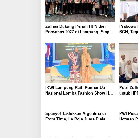
Zulhas Dukung Penuh HPN dan
Prabowo 
Porwanas 2027 di Lampung, Siap
BGN, Tega
Ajak Presiden Prabowo Hadir
dan Perku
IKWI Lampung Raih Runner Up
Putri Zul
Nasional Lomba Fashion Show HUT
untuk HP
ke-65 IKWI, Busana Saibatin Curi
Sebut La
Perhatian
Promosi 
Spanyol Taklukkan Argentina di
PWI Pusat
Extra Time, La Roja Juara Piala
Hotman Pa
Dunia 2026
Martabat
Kemerdek