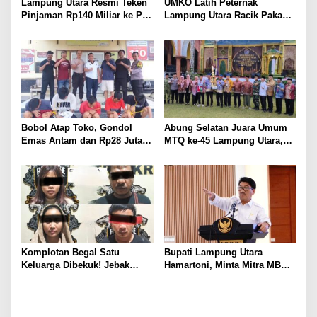
Lampung Utara Resmi Teken
UMKO Latih Peternak
Pinjaman Rp140 Miliar ke PT
Lampung Utara Racik Pakan
SMI untuk Perbaikan 17 Ruas
Konsentrat, Solusi Hadapi
Jalan
Kemarau dan Harga Pakan
Mahal
Bobol Atap Toko, Gondol
Abung Selatan Juara Umum
Emas Antam dan Rp28 Juta!
MTQ ke-45 Lampung Utara,
Tim 905 Krisna Lamut
Tuan Rumah Tutup Ajang
Bersama Reskrim Polsek
dengan Prestasi Gemilang
Kotabumi Kota Bekuk
Komplotan Curat
Komplotan Begal Satu
Bupati Lampung Utara
Keluarga Dibekuk! Jebak
Hamartoni, Minta Mitra MBG
Korban Lewat MiChat,
Sisihkan Keuntungan untuk
Todong Airsoft Gun lalu
Anak Penerima Manfaat
Gondol Motor