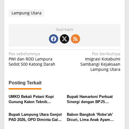
Lampung Utara
Ikuti Kami
N
Pos sebelumnya
Pos berikutnya
PWI dan RDD Lampura
Imigrasi Kotabumi
a
Sedot 500 Katong Darah
Sambangi Kejaksaan
Lampung Utara
v
i
Posting Terkait
g
a
UMKO Bekali Petani Kopi
Bupati Hamartoni Perkuat
s
Gunung Katon Teknik
Sinergi dengan BPJS
Pascapanen, Dorong Nilai
Kesehatan, Dorong Layanan
i
Jual Hasil Panen Meningkat
Kesehatan Makin Cepat dan
Bupati Lampung Utara Genjot
Babon Bangkok ‘Robe’ah’
Mudah
p
PAD 2026, OPD Diminta Gali
Dicuri, Lima Anak Ayam
Sumber Pendapatan Baru
Menangis Piyik-Piyik, Warga
o