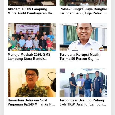
Akademisi UIN Lampung
Polsek Sungkai Jaya Bongkar
Minta Audit Pembayaran Hak
Jaringan Sabu, Tiga Pelaku
ASN Terpidana Korupsi:
Dibekuk
Kepastian Hukum Tak Boleh
Berlarut
Menuju Muskab 2026, SMSI
Terpidana Korupsi Masih
Lampung Utara Bentuk
Terima 50 Persen Gaji,
Panitia dan Susun
BKSDM Lampung Utara;
Kepengurusan
Tunggu Keputusan BKN
Hamartoni Jelaskan Soal
Terbongkar Usai Ibu Pulang
Pinjaman Rp140 Miliar ke PT
Jadi TKW, Ayah di Lampung
SMI: Tanpa Terobosan,
Utara Diduga Cabuli Anak
Perbaikan Jalan Butuh Waktu
Kandung Selama Empat