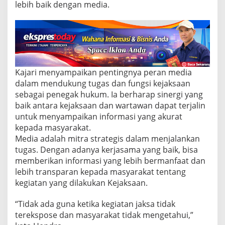
i
lebih baik dengan media.
y
a
n
g
D
i
b
Kajari menyampaikan pentingnya peran media
a
h
dalam mendukung tugas dan fungsi kejaksaan
a
sebagai penegak hukum. Ia berharap sinergi yang
s
baik antara kejaksaan dan wartawan dapat terjalin
!
untuk menyampaikan informasi yang akurat
kepada masyarakat.
Media adalah mitra strategis dalam menjalankan
tugas. Dengan adanya kerjasama yang baik, bisa
memberikan informasi yang lebih bermanfaat dan
lebih transparan kepada masyarakat tentang
kegiatan yang dilakukan Kejaksaan.
“Tidak ada guna ketika kegiatan jaksa tidak
terekspose dan masyarakat tidak mengetahui,”