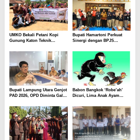
UMKO Bekali Petani Kopi
Bupati Hamartoni Perkuat
Gunung Katon Teknik
Sinergi dengan BPJS
Pascapanen, Dorong Nilai
Kesehatan, Dorong Layanan
Jual Hasil Panen Meningkat
Kesehatan Makin Cepat dan
Mudah
Bupati Lampung Utara Genjot
Babon Bangkok ‘Robe’ah’
PAD 2026, OPD Diminta Gali
Dicuri, Lima Anak Ayam
Sumber Pendapatan Baru
Menangis Piyik-Piyik, Warga
hingga Optimalkan PBB-P2
Gang Jalaba Kotabumi Heboh