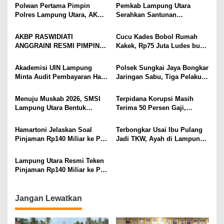
hingga Optimalkan PBB-P2
Gang Jalaba Kotabumi Heboh
Polwan Pertama Pimpin
Pemkab Lampung Utara
s
Polres Lampung Utara, AKBP
Serahkan Santunan
Raswidiati Disambut Tradisi
Kemensos kepada Keluarga
Pedang Pora
Korban Kebakaran
AKBP RASWIDIATI
Cucu Kades Bobol Rumah
ANGGRAINI RESMI PIMPIN
Kakek, Rp75 Juta Ludes buat
POLRES LAMPUNG UTARA,
Judol, Diringkus dan
BAWA KOMITMEN PERKUAT
Ditembak Polisi
Akademisi UIN Lampung
Polsek Sungkai Jaya Bongkar
KAMTIBMAS DAN
Minta Audit Pembayaran Hak
Jaringan Sabu, Tiga Pelaku
PELAYANAN PRESISI
ASN Terpidana Korupsi:
Dibekuk
Kepastian Hukum Tak Boleh
Menuju Muskab 2026, SMSI
Terpidana Korupsi Masih
Berlarut
Lampung Utara Bentuk
Terima 50 Persen Gaji,
Panitia dan Susun
BKSDM Lampung Utara;
Kepengurusan
Tunggu Keputusan BKN
Hamartoni Jelaskan Soal
Terbongkar Usai Ibu Pulang
Pinjaman Rp140 Miliar ke PT
Jadi TKW, Ayah di Lampung
SMI: Tanpa Terobosan,
Utara Diduga Cabuli Anak
Perbaikan Jalan Butuh Waktu
Kandung Selama Empat
Lampung Utara Resmi Teken
Bertahun-tahun
Tahun, Nyaris Diamuk Massa
Pinjaman Rp140 Miliar ke PT
SMI untuk Perbaikan 17 Ruas
Jalan
Jangan Lewatkan