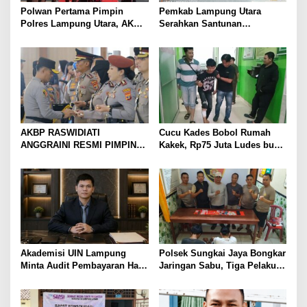
Polwan Pertama Pimpin
Pemkab Lampung Utara
Polres Lampung Utara, AKBP
Serahkan Santunan
Raswidiati Disambut Tradisi
Kemensos kepada Keluarga
Pedang Pora
Korban Kebakaran
AKBP RASWIDIATI
Cucu Kades Bobol Rumah
ANGGRAINI RESMI PIMPIN
Kakek, Rp75 Juta Ludes buat
POLRES LAMPUNG UTARA,
Judol, Diringkus dan
BAWA KOMITMEN PERKUAT
Ditembak Polisi
KAMTIBMAS DAN
PELAYANAN PRESISI
Akademisi UIN Lampung
Polsek Sungkai Jaya Bongkar
Minta Audit Pembayaran Hak
Jaringan Sabu, Tiga Pelaku
ASN Terpidana Korupsi:
Dibekuk
Kepastian Hukum Tak Boleh
Berlarut