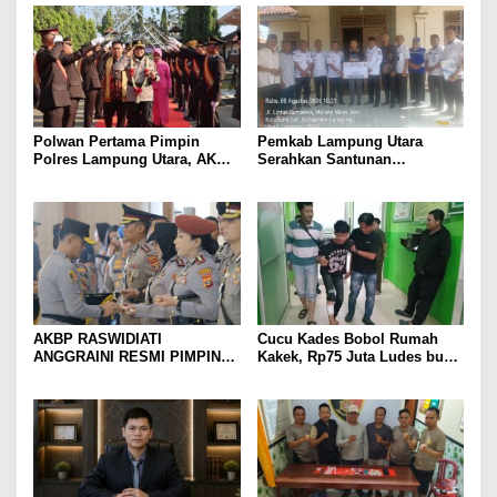
Polwan Pertama Pimpin
Pemkab Lampung Utara
Polres Lampung Utara, AKBP
Serahkan Santunan
Raswidiati Disambut Tradisi
Kemensos kepada Keluarga
Pedang Pora
Korban Kebakaran
AKBP RASWIDIATI
Cucu Kades Bobol Rumah
ANGGRAINI RESMI PIMPIN
Kakek, Rp75 Juta Ludes buat
POLRES LAMPUNG UTARA,
Judol, Diringkus dan
BAWA KOMITMEN PERKUAT
Ditembak Polisi
KAMTIBMAS DAN
PELAYANAN PRESISI