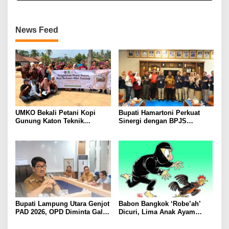
News Feed
UMKO Bekali Petani Kopi
Bupati Hamartoni Perkuat
Gunung Katon Teknik
Sinergi dengan BPJS
Pascapanen, Dorong Nilai
Kesehatan, Dorong Layanan
Jual Hasil Panen Meningkat
Kesehatan Makin Cepat dan
Mudah
Bupati Lampung Utara Genjot
Babon Bangkok ‘Robe’ah’
PAD 2026, OPD Diminta Gali
Dicuri, Lima Anak Ayam
Sumber Pendapatan Baru
Menangis Piyik-Piyik, Warga
hingga Optimalkan PBB-P2
Gang Jalaba Kotabumi Heboh