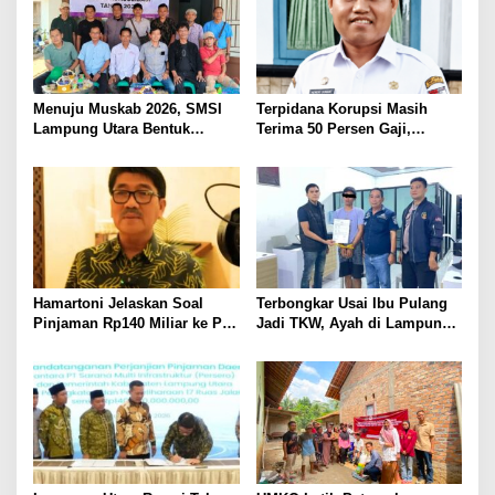
Menuju Muskab 2026, SMSI
Terpidana Korupsi Masih
Lampung Utara Bentuk
Terima 50 Persen Gaji,
Panitia dan Susun
BKSDM Lampung Utara;
Kepengurusan
Tunggu Keputusan BKN
Hamartoni Jelaskan Soal
Terbongkar Usai Ibu Pulang
Pinjaman Rp140 Miliar ke PT
Jadi TKW, Ayah di Lampung
SMI: Tanpa Terobosan,
Utara Diduga Cabuli Anak
Perbaikan Jalan Butuh Waktu
Kandung Selama Empat
Bertahun-tahun
Tahun, Nyaris Diamuk Massa