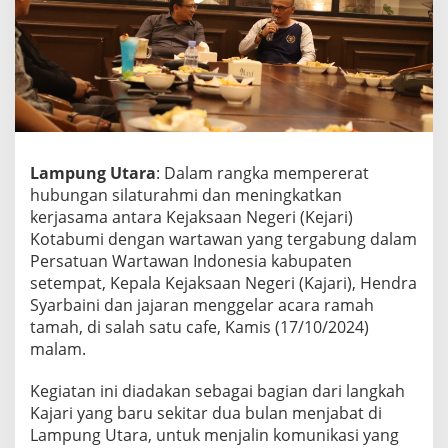
K
o
t
a
b
u
m
i
d
Lampung Utara
: Dalam rangka mempererat
a
hubungan silaturahmi dan meningkatkan
n
P
kerjasama antara Kejaksaan Negeri (Kejari)
W
Kotabumi dengan wartawan yang tergabung dalam
I
Persatuan Wartawan Indonesia kabupaten
L
setempat, Kepala Kejaksaan Negeri (Kajari), Hendra
a
Syarbaini dan jajaran menggelar acara ramah
m
p
tamah, di salah satu cafe, Kamis (17/10/2024)
u
malam.
r
a
Kegiatan ini diadakan sebagai bagian dari langkah
,
Kajari yang baru sekitar dua bulan menjabat di
I
n
Lampung Utara, untuk menjalin komunikasi yang