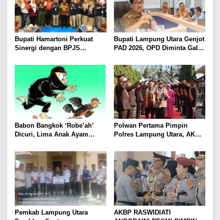
Bupati Hamartoni Perkuat
Bupati Lampung Utara Genjot
Sinergi dengan BPJS
PAD 2026, OPD Diminta Gali
Kesehatan, Dorong Layanan
Sumber Pendapatan Baru
Kesehatan Makin Cepat dan
hingga Optimalkan PBB-P2
Mudah
Babon Bangkok ‘Robe’ah’
Polwan Pertama Pimpin
Dicuri, Lima Anak Ayam
Polres Lampung Utara, AKBP
Menangis Piyik-Piyik, Warga
Raswidiati Disambut Tradisi
Gang Jalaba Kotabumi Heboh
Pedang Pora
Pemkab Lampung Utara
AKBP RASWIDIATI