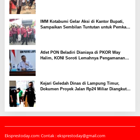
Tertembak
IMM Kotabumi Gelar Aksi di Kantor Bupati,
Sampaikan Sembilan Tuntutan untuk Pemkab
Lampung Utara
Atlet PON Beladiri Dianiaya di PKOR Way
Halim, KONI Soroti Lemahnya Pengamanan
Kawasan
Kejari Geledah Dinas di Lampung Timur,
Dokumen Proyek Jalan Rp24 Miliar Diangkut
Penyidik
Eksprestoday.com: Contak : eksprestoday@gmail.com