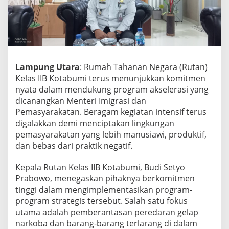
a
b
u
m
i
G
e
Lampung Utara
: Rumah Tahanan Negara (Rutan)
n
Kelas IIB Kotabumi terus menunjukkan komitmen
c
nyata dalam mendukung program akselerasi yang
a
dicanangkan Menteri Imigrasi dan
r
k
Pemasyarakatan. Beragam kegiatan intensif terus
a
digalakkan demi menciptakan lingkungan
n
pemasyarakatan yang lebih manusiawi, produktif,
P
dan bebas dari praktik negatif.
r
o
g
Kepala Rutan Kelas IIB Kotabumi, Budi Setyo
r
Prabowo, menegaskan pihaknya berkomitmen
a
tinggi dalam mengimplementasikan program-
m
program strategis tersebut. Salah satu fokus
A
k
utama adalah pemberantasan peredaran gelap
s
narkoba dan barang-barang terlarang di dalam