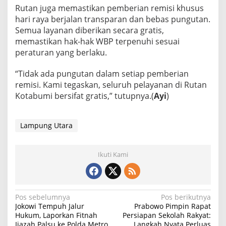
Rutan juga memastikan pemberian remisi khusus
hari raya berjalan transparan dan bebas pungutan.
Semua layanan diberikan secara gratis,
memastikan hak-hak WBP terpenuhi sesuai
peraturan yang berlaku.
“Tidak ada pungutan dalam setiap pemberian
remisi. Kami tegaskan, seluruh pelayanan di Rutan
Kotabumi bersifat gratis,” tutupnya.(
Ayi
)
Lampung Utara
Ikuti Kami
N
Pos sebelumnya
Pos berikutnya
Jokowi Tempuh Jalur
Prabowo Pimpin Rapat
a
Hukum, Laporkan Fitnah
Persiapan Sekolah Rakyat:
Ijazah Palsu ke Polda Metro
Langkah Nyata Perluas