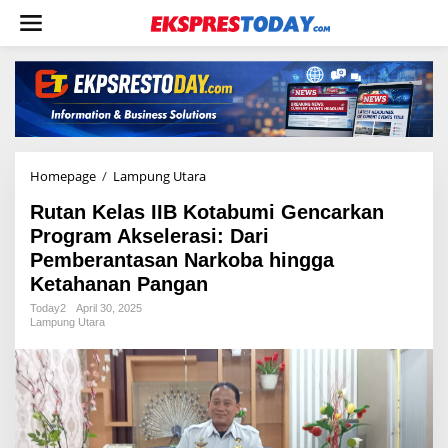
L
e
w
a
t
i
k
e
k
o
Homepage
/
Lampung Utara
R
n
u
t
Rutan Kelas IIB Kotabumi Gencarkan
t
e
a
Program Akselerasi: Dari
n
n
Pemberantasan Narkoba hingga
K
Ketahanan Pangan
e
l
Today2
April 30, 2025
a
Lampung Utara
s
I
I
B
K
o
t