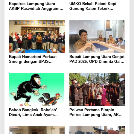
Kapolres Lampung Utara
UMKO Bekali Petani Kopi
AKBP Raswidiati Anggraini
Gunung Katon Teknik
Bergerak Cepat, Rangkul
Pascapanen, Dorong Nilai
Tokoh Masyarakat dan Adat
Jual Hasil Panen Meningkat
Perkuat Kamtibmas
Bupati Hamartoni Perkuat
Bupati Lampung Utara Genjot
Sinergi dengan BPJS
PAD 2026, OPD Diminta Gali
Kesehatan, Dorong Layanan
Sumber Pendapatan Baru
Kesehatan Makin Cepat dan
hingga Optimalkan PBB-P2
Mudah
Babon Bangkok ‘Robe’ah’
Polwan Pertama Pimpin
Dicuri, Lima Anak Ayam
Polres Lampung Utara, AKBP
Menangis Piyik-Piyik, Warga
Raswidiati Disambut Tradisi
Gang Jalaba Kotabumi Heboh
Pedang Pora