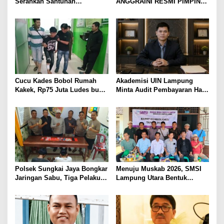
Serahkan Santunan
ANGGRAINI RESMI PIMPIN
Kemensos kepada Keluarga
POLRES LAMPUNG UTARA,
Korban Kebakaran
BAWA KOMITMEN PERKUAT
KAMTIBMAS DAN
PELAYANAN PRESISI
Cucu Kades Bobol Rumah
Akademisi UIN Lampung
Kakek, Rp75 Juta Ludes buat
Minta Audit Pembayaran Hak
Judol, Diringkus dan
ASN Terpidana Korupsi:
Ditembak Polisi
Kepastian Hukum Tak Boleh
Berlarut
Polsek Sungkai Jaya Bongkar
Menuju Muskab 2026, SMSI
Jaringan Sabu, Tiga Pelaku
Lampung Utara Bentuk
Dibekuk
Panitia dan Susun
Kepengurusan