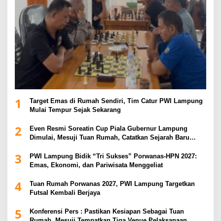
1
Target Emas di Rumah Sendiri, Tim Catur PWI Lampung
Mulai Tempur Sejak Sekarang
2
Even Resmi Soreatin Cup Piala Gubernur Lampung
Dimulai, Mesuji Tuan Rumah, Catatkan Sejarah Baru
Kebangkitan Olahraga Di Bumi Ragab Begawe Caram
3
PWI Lampung Bidik “Tri Sukses” Porwanas-HPN 2027:
Emas, Ekonomi, dan Pariwisata Menggeliat
4
Tuan Rumah Porwanas 2027, PWI Lampung Targetkan
Futsal Kembali Berjaya
5
Konferensi Pers : Pastikan Kesiapan Sebagai Tuan
Rumah, Mesuji Tempatkan Tiga Venue Pelaksanaan