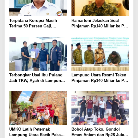
Terpidana Korupsi Masih
Hamartoni Jelaskan Soal
Terima 50 Persen Gaji,
Pinjaman Rp140 Miliar ke PT
BKSDM Lampung Utara;
SMI: Tanpa Terobosan,
Tunggu Keputusan BKN
Perbaikan Jalan Butuh Waktu
Bertahun-tahun
Terbongkar Usai Ibu Pulang
Lampung Utara Resmi Teken
Jadi TKW, Ayah di Lampung
Pinjaman Rp140 Miliar ke PT
Utara Diduga Cabuli Anak
SMI untuk Perbaikan 17 Ruas
Kandung Selama Empat
Jalan
Tahun, Nyaris Diamuk Massa
UMKO Latih Peternak
Bobol Atap Toko, Gondol
Lampung Utara Racik Pakan
Emas Antam dan Rp28 Juta!