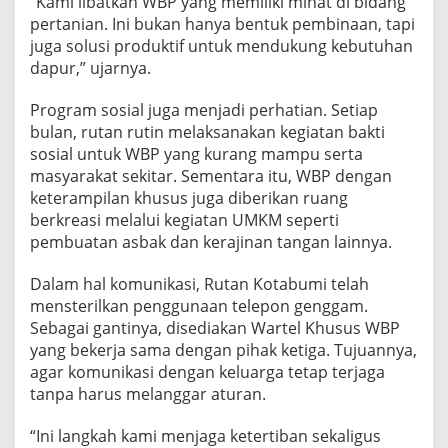
“Kami libatkan WBP yang memiliki minat di bidang
N
a
pertanian. Ini bukan hanya bentuk pembinaan, tapi
r
juga solusi produktif untuk mendukung kebutuhan
k
dapur,” ujarnya.
o
b
Program sosial juga menjadi perhatian. Setiap
a
h
bulan, rutan rutin melaksanakan kegiatan bakti
i
sosial untuk WBP yang kurang mampu serta
n
masyarakat sekitar. Sementara itu, WBP dengan
g
keterampilan khusus juga diberikan ruang
g
berkreasi melalui kegiatan UMKM seperti
a
K
pembuatan asbak dan kerajinan tangan lainnya.
e
t
Dalam hal komunikasi, Rutan Kotabumi telah
a
mensterilkan penggunaan telepon genggam.
h
Sebagai gantinya, disediakan Wartel Khusus WBP
a
n
yang bekerja sama dengan pihak ketiga. Tujuannya,
a
agar komunikasi dengan keluarga tetap terjaga
n
tanpa harus melanggar aturan.
P
a
“Ini langkah kami menjaga ketertiban sekaligus
n