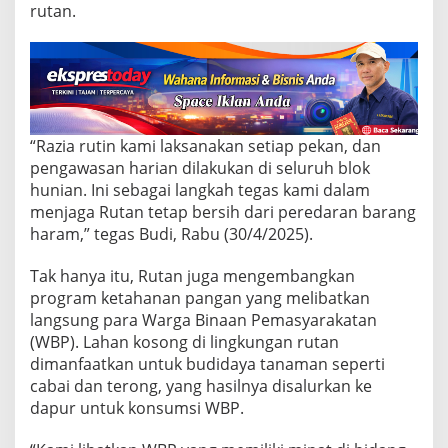
e
rutan.
l
e
r
a
s
i
:
“Razia rutin kami laksanakan setiap pekan, dan
D
a
pengawasan harian dilakukan di seluruh blok
r
hunian. Ini sebagai langkah tegas kami dalam
i
menjaga Rutan tetap bersih dari peredaran barang
P
haram,” tegas Budi, Rabu (30/4/2025).
e
m
b
Tak hanya itu, Rutan juga mengembangkan
e
program ketahanan pangan yang melibatkan
r
langsung para Warga Binaan Pemasyarakatan
a
(WBP). Lahan kosong di lingkungan rutan
n
t
dimanfaatkan untuk budidaya tanaman seperti
a
cabai dan terong, yang hasilnya disalurkan ke
s
dapur untuk konsumsi WBP.
a
n