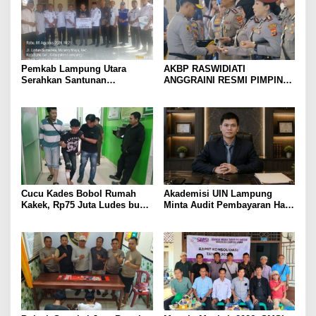
Pemkab Lampung Utara
AKBP RASWIDIATI
Serahkan Santunan
ANGGRAINI RESMI PIMPIN
Kemensos kepada Keluarga
POLRES LAMPUNG UTARA,
Korban Kebakaran
BAWA KOMITMEN PERKUAT
KAMTIBMAS DAN
PELAYANAN PRESISI
Cucu Kades Bobol Rumah
Akademisi UIN Lampung
Kakek, Rp75 Juta Ludes buat
Minta Audit Pembayaran Hak
Judol, Diringkus dan
ASN Terpidana Korupsi:
Ditembak Polisi
Kepastian Hukum Tak Boleh
Berlarut