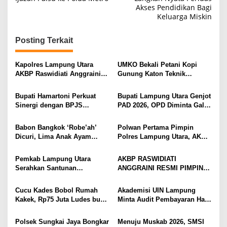
v
Akses Pendidikan Bagi
i
Keluarga Miskin
g
Posting Terkait
a
s
Kapolres Lampung Utara
UMKO Bekali Petani Kopi
i
AKBP Raswidiati Anggraini
Gunung Katon Teknik
Bergerak Cepat, Rangkul
Pascapanen, Dorong Nilai
p
Tokoh Masyarakat dan Adat
Jual Hasil Panen Meningkat
Bupati Hamartoni Perkuat
Bupati Lampung Utara Genjot
o
Perkuat Kamtibmas
Sinergi dengan BPJS
PAD 2026, OPD Diminta Gali
s
Kesehatan, Dorong Layanan
Sumber Pendapatan Baru
Kesehatan Makin Cepat dan
hingga Optimalkan PBB-P2
Babon Bangkok ‘Robe’ah’
Polwan Pertama Pimpin
Mudah
Dicuri, Lima Anak Ayam
Polres Lampung Utara, AKBP
Menangis Piyik-Piyik, Warga
Raswidiati Disambut Tradisi
Gang Jalaba Kotabumi Heboh
Pedang Pora
Pemkab Lampung Utara
AKBP RASWIDIATI
Serahkan Santunan
ANGGRAINI RESMI PIMPIN
Kemensos kepada Keluarga
POLRES LAMPUNG UTARA,
Korban Kebakaran
BAWA KOMITMEN PERKUAT
Cucu Kades Bobol Rumah
Akademisi UIN Lampung
KAMTIBMAS DAN
Kakek, Rp75 Juta Ludes buat
Minta Audit Pembayaran Hak
PELAYANAN PRESISI
Judol, Diringkus dan
ASN Terpidana Korupsi:
Ditembak Polisi
Kepastian Hukum Tak Boleh
Polsek Sungkai Jaya Bongkar
Menuju Muskab 2026, SMSI
Berlarut