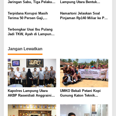
Jaringan Sabu, Tiga Pelaku
Lampung Utara Bentuk
Dibekuk
Panitia dan Susun
Kepengurusan
Terpidana Korupsi Masih
Hamartoni Jelaskan Soal
Terima 50 Persen Gaji,
Pinjaman Rp140 Miliar ke PT
BKSDM Lampung Utara;
SMI: Tanpa Terobosan,
Tunggu Keputusan BKN
Perbaikan Jalan Butuh Waktu
Terbongkar Usai Ibu Pulang
Bertahun-tahun
Jadi TKW, Ayah di Lampung
Utara Diduga Cabuli Anak
Kandung Selama Empat
Tahun, Nyaris Diamuk Massa
Jangan Lewatkan
Kapolres Lampung Utara
UMKO Bekali Petani Kopi
AKBP Raswidiati Anggraini
Gunung Katon Teknik
Bergerak Cepat, Rangkul
Pascapanen, Dorong Nilai
Tokoh Masyarakat dan Adat
Jual Hasil Panen Meningkat
Perkuat Kamtibmas