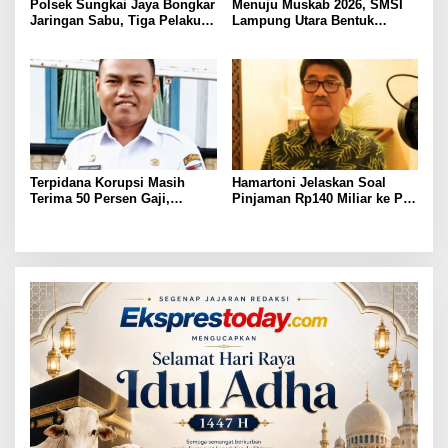
Polsek Sungkai Jaya Bongkar
Menuju Muskab 2026, SMSI
Jaringan Sabu, Tiga Pelaku
Lampung Utara Bentuk
Dibekuk
Panitia dan Susun
Kepengurusan
Terpidana Korupsi Masih
Hamartoni Jelaskan Soal
Terima 50 Persen Gaji,
Pinjaman Rp140 Miliar ke PT
BKSDM Lampung Utara;
SMI: Tanpa Terobosan,
Tunggu Keputusan BKN
Perbaikan Jalan Butuh Waktu
Bertahun-tahun