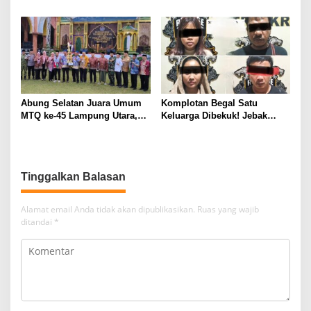
Konsentrat, Solusi Hadapi
Tim 905 Krisna Lamut
Kemarau dan Harga Pakan
Bersama Reskrim Polsek
Mahal
Kotabumi Kota Bekuk
Komplotan Curat
Abung Selatan Juara Umum
Komplotan Begal Satu
MTQ ke-45 Lampung Utara,
Keluarga Dibekuk! Jebak
Tuan Rumah Tutup Ajang
Korban Lewat MiChat,
dengan Prestasi Gemilang
Todong Airsoft Gun lalu
Gondol Motor
Tinggalkan Balasan
Alamat email Anda tidak akan dipublikasikan.
Ruas yang wajib
ditandai
*