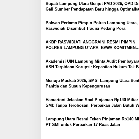
Bupati Lampung Utara Genjot PAD 2026, OPD Di
i
Gali Sumber Pendapatan Baru hingga Optimalk
p
PBB-P2
o
Polwan Pertama Pimpin Polres Lampung Utara
Raswidiati Disambut Tradisi Pedang Pora
s
AKBP RASWIDIATI ANGGRAINI RESMI PIMPIN
POLRES LAMPUNG UTARA, BAWA KOMITMEN
PERKUAT KAMTIBMAS DAN PELAYANAN PRESI
Akademisi UIN Lampung Minta Audit Pembayar
ASN Terpidana Korupsi: Kepastian Hukum Tak B
Berlarut
Menuju Muskab 2026, SMSI Lampung Utara Ben
Panitia dan Susun Kepengurusan
Hamartoni Jelaskan Soal Pinjaman Rp140 Miliar
SMI: Tanpa Terobosan, Perbaikan Jalan Butuh 
Bertahun-tahun
Lampung Utara Resmi Teken Pinjaman Rp140 Mil
PT SMI untuk Perbaikan 17 Ruas Jalan