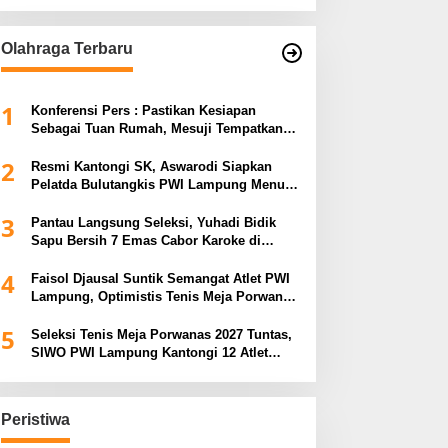
Olahraga Terbaru
1
Konferensi Pers : Pastikan Kesiapan
Sebagai Tuan Rumah, Mesuji Tempatkan
Tiga Venue Pelaksanaan Soeratin Cup
2
Piala Gubernur Lampung
Resmi Kantongi SK, Aswarodi Siapkan
Pelatda Bulutangkis PWI Lampung Menuju
Porwanas 2027
3
Pantau Langsung Seleksi, Yuhadi Bidik
Sapu Bersih 7 Emas Cabor Karoke di
Porwanas 2027
4
Faisol Djausal Suntik Semangat Atlet PWI
Lampung, Optimistis Tenis Meja Porwanas
Bidik Prestasi Nasional
5
Seleksi Tenis Meja Porwanas 2027 Tuntas,
SIWO PWI Lampung Kantongi 12 Atlet
Terbaik Bidik Medali Emas
Peristiwa