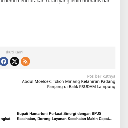
ni demi menciptakan rutan yang lebih humanis dan
Ikuti Kami
Pos berikutnya
Abdul Moeloek: Tokoh Minang Kelahiran Padang
Panjang di Balik RSUDAM Lampung
Bupati Hamartoni Perkuat Sinergi dengan BPJS
ingkat
Kesehatan, Dorong Layanan Kesehatan Makin Cepat
dan Mudah