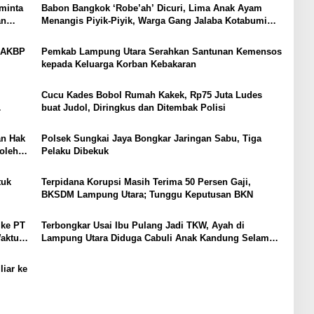
minta
Babon Bangkok ‘Robe’ah’ Dicuri, Lima Anak Ayam
an
Menangis Piyik-Piyik, Warga Gang Jalaba Kotabumi
Heboh
, AKBP
Pemkab Lampung Utara Serahkan Santunan Kemensos
kepada Keluarga Korban Kebakaran
Cucu Kades Bobol Rumah Kakek, Rp75 Juta Ludes
buat Judol, Diringkus dan Ditembak Polisi
SI
an Hak
Polsek Sungkai Jaya Bongkar Jaringan Sabu, Tiga
oleh
Pelaku Dibekuk
tuk
Terpidana Korupsi Masih Terima 50 Persen Gaji,
BKSDM Lampung Utara; Tunggu Keputusan BKN
 ke PT
Terbongkar Usai Ibu Pulang Jadi TKW, Ayah di
Waktu
Lampung Utara Diduga Cabuli Anak Kandung Selama
Empat Tahun, Nyaris Diamuk Massa
iar ke