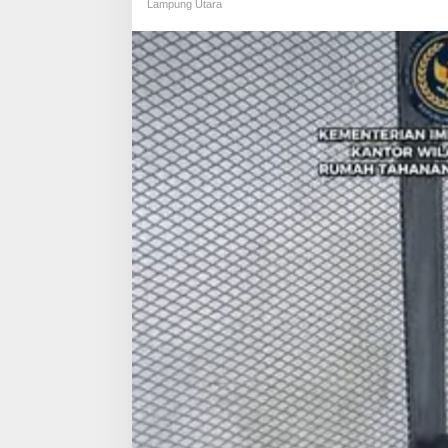
Lampung Utara
b
u
m
i
S
u
l
a
p
L
a
h
a
n
T
i
d
u
r
J
a
d
i
K
e