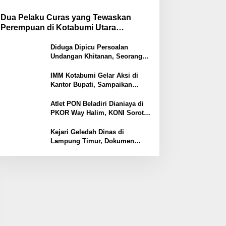
Dua Pelaku Curas yang Tewaskan
Perempuan di Kotabumi Utara
Ditangkap, Polisi Ungkap Motif
Ekonomi
Diduga Dipicu Persoalan
Undangan Khitanan, Seorang
Warga Lampung Timur Tewas
Tertembak
IMM Kotabumi Gelar Aksi di
Kantor Bupati, Sampaikan
Sembilan Tuntutan untuk
Pemkab Lampung Utara
Atlet PON Beladiri Dianiaya di
PKOR Way Halim, KONI Soroti
Lemahnya Pengamanan
Kawasan
Kejari Geledah Dinas di
Lampung Timur, Dokumen
Proyek Jalan Rp24 Miliar
Diangkut Penyidik