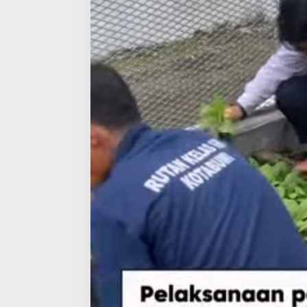
b
u
n
P
r
o
d
u
k
t
i
f
,
W
a
r
g
a
B
i
n
a
a
n
D