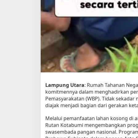
i
l
i
b
a
t
k
a
n
D
u
k
u
n
g
Lampung Utara
: Rumah Tahanan Negar
S
komitmennya dalam menghadirkan pem
w
a
Pemasyarakatan (WBP). Tidak sekadar 
s
diajak menjadi bagian dari gerakan ke
e
m
Melalui pemanfaatan lahan kosong di ar
b
Rutan Kotabumi mengembangkan progr
a
d
swasembada pangan nasional. Program i
a