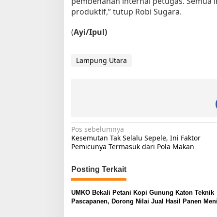
pembenahan internal petugas. Semua i
produktif,” tutup Robi Sugara.
(
Ayi/Ipul)
Lampung Utara
N
Pos sebelumnya
Kesemutan Tak Selalu Sepele, Ini Faktor
a
Pemicunya Termasuk dari Pola Makan
v
i
Posting Terkait
g
UMKO Bekali Petani Kopi Gunung Katon Teknik
a
Pascapanen, Dorong Nilai Jual Hasil Panen Men
s