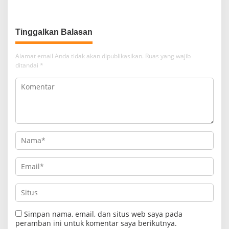
Anak Penerima Manfaat
Strategis
Tinggalkan Balasan
Alamat email Anda tidak akan dipublikasikan.
Ruas yang wajib
ditandai
*
Simpan nama, email, dan situs web saya pada
peramban ini untuk komentar saya berikutnya.