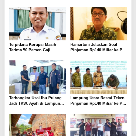
Dibekuk
Panitia dan Susun
Kepengurusan
Terpidana Korupsi Masih
Hamartoni Jelaskan Soal
Terima 50 Persen Gaji,
Pinjaman Rp140 Miliar ke PT
BKSDM Lampung Utara;
SMI: Tanpa Terobosan,
Tunggu Keputusan BKN
Perbaikan Jalan Butuh Waktu
Bertahun-tahun
Terbongkar Usai Ibu Pulang
Lampung Utara Resmi Teken
Jadi TKW, Ayah di Lampung
Pinjaman Rp140 Miliar ke PT
Utara Diduga Cabuli Anak
SMI untuk Perbaikan 17 Ruas
Kandung Selama Empat
Jalan
Tahun, Nyaris Diamuk Massa