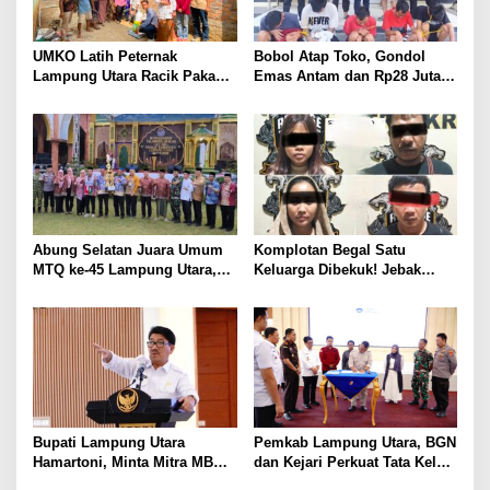
UMKO Latih Peternak
Bobol Atap Toko, Gondol
Lampung Utara Racik Pakan
Emas Antam dan Rp28 Juta!
Konsentrat, Solusi Hadapi
Tim 905 Krisna Lamut
Kemarau dan Harga Pakan
Bersama Reskrim Polsek
Mahal
Kotabumi Kota Bekuk
Komplotan Curat
Abung Selatan Juara Umum
Komplotan Begal Satu
MTQ ke-45 Lampung Utara,
Keluarga Dibekuk! Jebak
Tuan Rumah Tutup Ajang
Korban Lewat MiChat,
dengan Prestasi Gemilang
Todong Airsoft Gun lalu
Gondol Motor
Bupati Lampung Utara
Pemkab Lampung Utara, BGN
Hamartoni, Minta Mitra MBG
dan Kejari Perkuat Tata Kelola
Sisihkan Keuntungan untuk
MBG, BUMDes Jadi Mitra