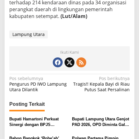
terhadap 214 kendaraan dinas pada 34 organisasi
perangkat daerah di lingkungan pemerintah
kabupaten setempat.
(Lut/Alam)
Lampung Utara
Ikuti Kami
N
Pos sebelumnya
Pos berikutnya
Pengurus PD IWO Lampung
Tragis!! Kepala Bayi di Riau
a
Utara Dilantik
Putus Saat Persalinan
v
i
Posting Terkait
g
Bupati Hamartoni Perkuat
Bupati Lampung Utara Genjot
a
Sinergi dengan BPJS
PAD 2026, OPD Diminta Gali
s
Kesehatan, Dorong Layanan
Sumber Pendapatan Baru
Kesehatan Makin Cepat dan
hingga Optimalkan PBB-P2
Babon Bangkok ‘Robe’ah’
Polwan Pertama Pimpin