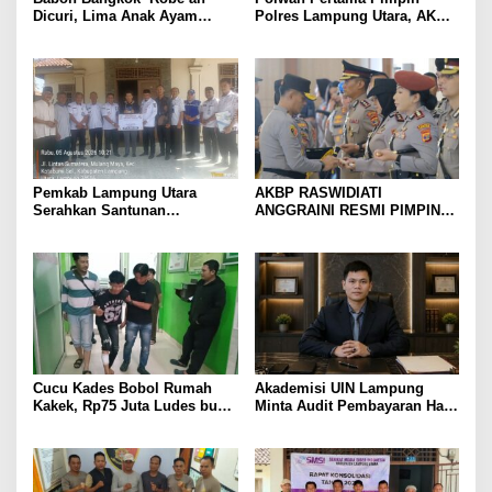
Dicuri, Lima Anak Ayam
Polres Lampung Utara, AKBP
Menangis Piyik-Piyik, Warga
Raswidiati Disambut Tradisi
Gang Jalaba Kotabumi Heboh
Pedang Pora
Pemkab Lampung Utara
AKBP RASWIDIATI
Serahkan Santunan
ANGGRAINI RESMI PIMPIN
Kemensos kepada Keluarga
POLRES LAMPUNG UTARA,
Korban Kebakaran
BAWA KOMITMEN PERKUAT
KAMTIBMAS DAN
PELAYANAN PRESISI
Cucu Kades Bobol Rumah
Akademisi UIN Lampung
Kakek, Rp75 Juta Ludes buat
Minta Audit Pembayaran Hak
Judol, Diringkus dan
ASN Terpidana Korupsi:
Ditembak Polisi
Kepastian Hukum Tak Boleh
Berlarut