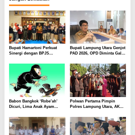
Bupati Hamartoni Perkuat
Bupati Lampung Utara Genjot
Sinergi dengan BPJS
PAD 2026, OPD Diminta Gali
Kesehatan, Dorong Layanan
Sumber Pendapatan Baru
Kesehatan Makin Cepat dan
hingga Optimalkan PBB-P2
Mudah
Babon Bangkok ‘Robe’ah’
Polwan Pertama Pimpin
Dicuri, Lima Anak Ayam
Polres Lampung Utara, AKBP
Menangis Piyik-Piyik, Warga
Raswidiati Disambut Tradisi
Gang Jalaba Kotabumi Heboh
Pedang Pora