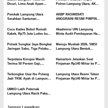
i
Mudah
Dicuri, Lima Anak Ayam
Polres Lampung Utara, AKBP
p
Menangis Piyik-Piyik, Warga
Raswidiati Disambut Tradisi
Gang Jalaba Kotabumi Heboh
Pedang Pora
o
Pemkab Lampung Utara
AKBP RASWIDIATI
Serahkan Santunan
ANGGRAINI RESMI PIMPIN
s
Kemensos kepada Keluarga
POLRES LAMPUNG UTARA,
Korban Kebakaran
BAWA KOMITMEN PERKUAT
Cucu Kades Bobol Rumah
Akademisi UIN Lampung
KAMTIBMAS DAN
Kakek, Rp75 Juta Ludes buat
Minta Audit Pembayaran Hak
PELAYANAN PRESISI
Judol, Diringkus dan
ASN Terpidana Korupsi:
Ditembak Polisi
Kepastian Hukum Tak Boleh
Polsek Sungkai Jaya Bongkar
Menuju Muskab 2026, SMSI
Berlarut
Jaringan Sabu, Tiga Pelaku
Lampung Utara Bentuk
Dibekuk
Panitia dan Susun
Kepengurusan
Terpidana Korupsi Masih
Hamartoni Jelaskan Soal
Terima 50 Persen Gaji,
Pinjaman Rp140 Miliar ke PT
BKSDM Lampung Utara;
SMI: Tanpa Terobosan,
Tunggu Keputusan BKN
Perbaikan Jalan Butuh Waktu
Terbongkar Usai Ibu Pulang
Lampung Utara Resmi Teken
Bertahun-tahun
Jadi TKW, Ayah di Lampung
Pinjaman Rp140 Miliar ke PT
Utara Diduga Cabuli Anak
SMI untuk Perbaikan 17 Ruas
Kandung Selama Empat
Jalan
UMKO Latih Peternak
Tahun, Nyaris Diamuk Massa
Lampung Utara Racik Pakan
Konsentrat, Solusi Hadapi
Kemarau dan Harga Pakan
Mahal
Jangan Lewatkan