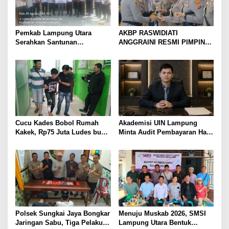
Pemkab Lampung Utara
AKBP RASWIDIATI
Serahkan Santunan
ANGGRAINI RESMI PIMPIN
Kemensos kepada Keluarga
POLRES LAMPUNG UTARA,
Korban Kebakaran
BAWA KOMITMEN PERKUAT
KAMTIBMAS DAN
PELAYANAN PRESISI
Cucu Kades Bobol Rumah
Akademisi UIN Lampung
Kakek, Rp75 Juta Ludes buat
Minta Audit Pembayaran Hak
Judol, Diringkus dan
ASN Terpidana Korupsi:
Ditembak Polisi
Kepastian Hukum Tak Boleh
Berlarut
Polsek Sungkai Jaya Bongkar
Menuju Muskab 2026, SMSI
Jaringan Sabu, Tiga Pelaku
Lampung Utara Bentuk