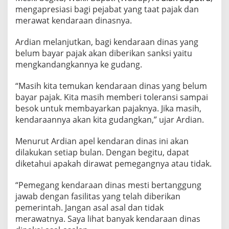
n
mengapresiasi bagi pejabat yang taat pajak dan
'
G
merawat kendaraan dinasnya.
u
d
Ardian melanjutkan, bagi kendaraan dinas yang
a
belum bayar pajak akan diberikan sanksi yaitu
n
mengkandangkannya ke gudang.
g
k
a
“Masih kita temukan kendaraan dinas yang belum
n
bayar pajak. Kita masih memberi toleransi sampai
'
besok untuk membayarkan pajaknya. Jika masih,
R
kendaraannya akan kita gudangkan,” ujar Ardian.
a
n
d
Menurut Ardian apel kendaran dinas ini akan
i
dilakukan setiap bulan. Dengan begitu, dapat
s
diketahui apakah dirawat pemegangnya atau tidak.
Y
a
“Pemegang kendaraan dinas mesti bertanggung
n
g
jawab dengan fasilitas yang telah diberikan
T
pemerintah. Jangan asal asal dan tidak
a
merawatnya. Saya lihat banyak kendaraan dinas
k