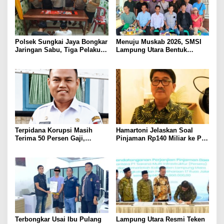
Polsek Sungkai Jaya Bongkar
Menuju Muskab 2026, SMSI
Jaringan Sabu, Tiga Pelaku
Lampung Utara Bentuk
Dibekuk
Panitia dan Susun
Kepengurusan
Terpidana Korupsi Masih
Hamartoni Jelaskan Soal
Terima 50 Persen Gaji,
Pinjaman Rp140 Miliar ke PT
BKSDM Lampung Utara;
SMI: Tanpa Terobosan,
Tunggu Keputusan BKN
Perbaikan Jalan Butuh Waktu
Bertahun-tahun
Terbongkar Usai Ibu Pulang
Lampung Utara Resmi Teken