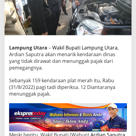
n
g
U
t
a
r
a
,
Lampung Utara
–
Wakil Bupati Lampung Utara
,
A
Ardian Saputra akan menarik kendaraan dinas
r
d
yang tidak dirawat dan menunggak pajak dari
i
pemegangnya.
a
n
Sebanyak 159 kendaraan plat merah itu, Rabu
S
(31/8/2022) pagi tadi diperiksa. 12 Diantaranya
a
p
menunggak pajak.
u
t
r
a
A
k
a
Meski begitu, Wakil Bupati (Wabup)
Ardian Saputra
,