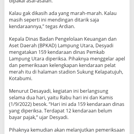
dipakai asal-asalan.
D
i
r
Kalau gak dikasih ada yang marah-marah. Kalau
a
masih seperti ini mendingan ditarik saja
w
kendaraannya,” tegas Ardian.
a
t
Kepala Dinas Badan Pengelolaan Keuangan dan
Aset Daerah (BPKAD) Lampung Utara, Desyadi
mengatakan 159 kendaraan dinas Pemkab
Lampung Utara diperiksa. Pihaknya menggelar apel
dan pemeriksaan kelengkapan kendaraan pelat
merah itu di halaman stadion Sukung Kelapatujuh,
Kotabumi.
Menurut Desayadi, kegiatan ini berlangsung
selama dua hari, yaitu Rabu hari ini dan Kamis
(1/9/2022) besok. “Hari ini ada 159 kendaraan dinas
yang diperiksa. Terdapat 12 kendaraan belum
bayar pajak,” ujar Desyadi.
Pihaknya kemudian akan melanjutkan pemeriksaan