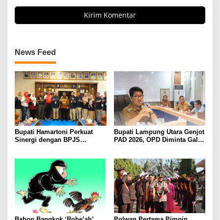
News Feed
Bupati Hamartoni Perkuat
Bupati Lampung Utara Genjot
Sinergi dengan BPJS
PAD 2026, OPD Diminta Gali
Kesehatan, Dorong Layanan
Sumber Pendapatan Baru
Kesehatan Makin Cepat dan
hingga Optimalkan PBB-P2
Mudah
Babon Bangkok ‘Robe’ah’
Polwan Pertama Pimpin