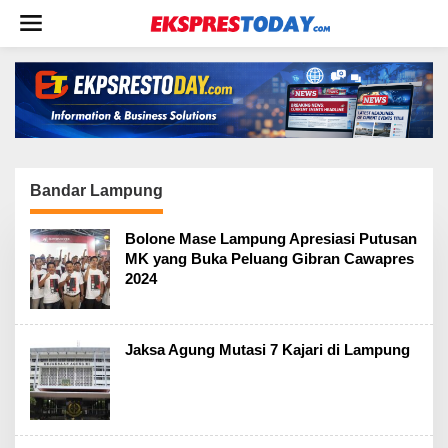
L
e
w
a
t
i
k
e
k
o
Bandar Lampung
n
t
Bolone Mase Lampung Apresiasi Putusan
e
MK yang Buka Peluang Gibran Cawapres
n
2024
Jaksa Agung Mutasi 7 Kajari di Lampung