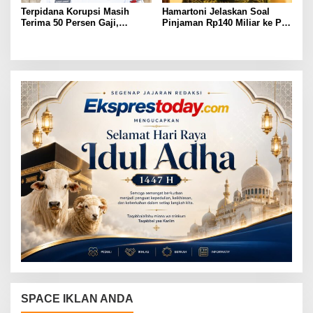
Terpidana Korupsi Masih
Hamartoni Jelaskan Soal
Terima 50 Persen Gaji,
Pinjaman Rp140 Miliar ke PT
BKSDM Lampung Utara;
SMI: Tanpa Terobosan,
Tunggu Keputusan BKN
Perbaikan Jalan Butuh Waktu
Bertahun-tahun
SPACE IKLAN ANDA