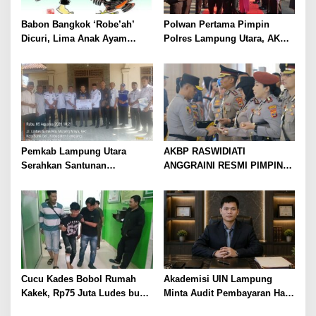
Babon Bangkok ‘Robe’ah’
Polwan Pertama Pimpin
Dicuri, Lima Anak Ayam
Polres Lampung Utara, AKBP
Menangis Piyik-Piyik, Warga
Raswidiati Disambut Tradisi
Gang Jalaba Kotabumi Heboh
Pedang Pora
Pemkab Lampung Utara
AKBP RASWIDIATI
Serahkan Santunan
ANGGRAINI RESMI PIMPIN
Kemensos kepada Keluarga
POLRES LAMPUNG UTARA,
Korban Kebakaran
BAWA KOMITMEN PERKUAT
KAMTIBMAS DAN
PELAYANAN PRESISI
Cucu Kades Bobol Rumah
Akademisi UIN Lampung
Kakek, Rp75 Juta Ludes buat
Minta Audit Pembayaran Hak
Judol, Diringkus dan
ASN Terpidana Korupsi: