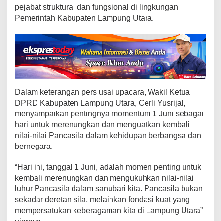
a
pejabat struktural dan fungsional di lingkungan
m
Pemerintah Kabupaten Lampung Utara.
p
u
n
g
U
t
a
r
Dalam keterangan pers usai upacara, Wakil Ketua
a
DPRD Kabupaten Lampung Utara, Cerli Yusrijal,
C
menyampaikan pentingnya momentum 1 Juni sebagai
e
hari untuk merenungkan dan menguatkan kembali
r
nilai-nilai Pancasila dalam kehidupan berbangsa dan
l
bernegara.
i
Y
“Hari ini, tanggal 1 Juni, adalah momen penting untuk
u
kembali merenungkan dan mengukuhkan nilai-nilai
s
luhur Pancasila dalam sanubari kita. Pancasila bukan
r
i
sekadar deretan sila, melainkan fondasi kuat yang
j
mempersatukan keberagaman kita di Lampung Utara”
a