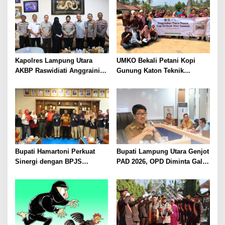
Kapolres Lampung Utara
UMKO Bekali Petani Kopi
AKBP Raswidiati Anggraini
Gunung Katon Teknik
Bergerak Cepat, Rangkul
Pascapanen, Dorong Nilai
Tokoh Masyarakat dan Adat
Jual Hasil Panen Meningkat
Perkuat Kamtibmas
Bupati Hamartoni Perkuat
Bupati Lampung Utara Genjot
Sinergi dengan BPJS
PAD 2026, OPD Diminta Gali
Kesehatan, Dorong Layanan
Sumber Pendapatan Baru
Kesehatan Makin Cepat dan
hingga Optimalkan PBB-P2
Mudah