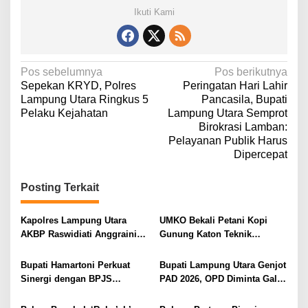
n
Ikuti Kami
P
e
r
s
N
Pos sebelumnya
Pos berikutnya
a
Sepekan KRYD, Polres
Peringatan Hari Lahir
t
a
Lampung Utara Ringkus 5
Pancasila, Bupati
u
v
Pelaku Kejahatan
Lampung Utara Semprot
a
Birokrasi Lamban:
i
n
Pelayanan Publik Harus
g
Dipercepat
a
s
Posting Terkait
i
Kapolres Lampung Utara
UMKO Bekali Petani Kopi
p
AKBP Raswidiati Anggraini
Gunung Katon Teknik
o
Bergerak Cepat, Rangkul
Pascapanen, Dorong Nilai
Tokoh Masyarakat dan Adat
Jual Hasil Panen Meningkat
s
Bupati Hamartoni Perkuat
Bupati Lampung Utara Genjot
Perkuat Kamtibmas
Sinergi dengan BPJS
PAD 2026, OPD Diminta Gali
Kesehatan, Dorong Layanan
Sumber Pendapatan Baru
Kesehatan Makin Cepat dan
hingga Optimalkan PBB-P2