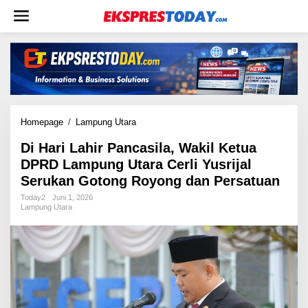
L
e
w
a
t
i
k
e
k
Homepage
/
Lampung Utara
D
o
i
n
Di Hari Lahir Pancasila, Wakil Ketua
H
t
DPRD Lampung Utara Cerli Yusrijal
a
e
r
Serukan Gotong Royong dan Persatuan
n
i
Today2
Juni 1, 2026
L
Lampung Utara
a
h
i
r
P
a
n