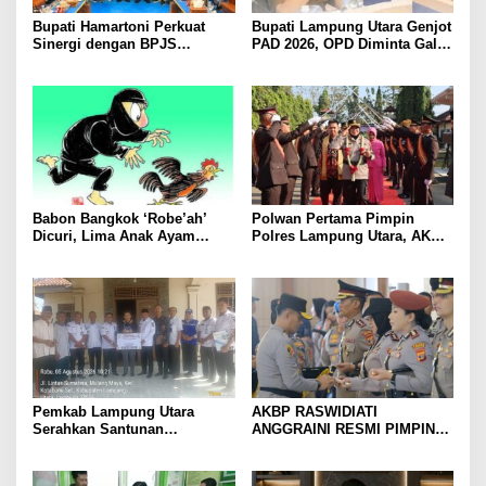
Bupati Hamartoni Perkuat
Bupati Lampung Utara Genjot
Sinergi dengan BPJS
PAD 2026, OPD Diminta Gali
Kesehatan, Dorong Layanan
Sumber Pendapatan Baru
Kesehatan Makin Cepat dan
hingga Optimalkan PBB-P2
Mudah
Babon Bangkok ‘Robe’ah’
Polwan Pertama Pimpin
Dicuri, Lima Anak Ayam
Polres Lampung Utara, AKBP
Menangis Piyik-Piyik, Warga
Raswidiati Disambut Tradisi
Gang Jalaba Kotabumi Heboh
Pedang Pora
Pemkab Lampung Utara
AKBP RASWIDIATI
Serahkan Santunan
ANGGRAINI RESMI PIMPIN
Kemensos kepada Keluarga
POLRES LAMPUNG UTARA,
Korban Kebakaran
BAWA KOMITMEN PERKUAT
KAMTIBMAS DAN