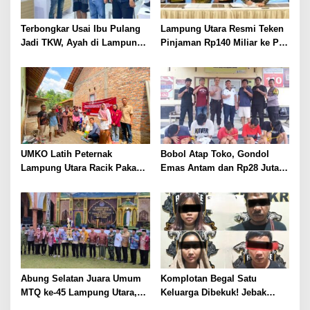
Terbongkar Usai Ibu Pulang
Lampung Utara Resmi Teken
Jadi TKW, Ayah di Lampung
Pinjaman Rp140 Miliar ke PT
Utara Diduga Cabuli Anak
SMI untuk Perbaikan 17 Ruas
Kandung Selama Empat
Jalan
Tahun, Nyaris Diamuk Massa
UMKO Latih Peternak
Bobol Atap Toko, Gondol
Lampung Utara Racik Pakan
Emas Antam dan Rp28 Juta!
Konsentrat, Solusi Hadapi
Tim 905 Krisna Lamut
Kemarau dan Harga Pakan
Bersama Reskrim Polsek
Mahal
Kotabumi Kota Bekuk
Komplotan Curat
Abung Selatan Juara Umum
Komplotan Begal Satu
MTQ ke-45 Lampung Utara,
Keluarga Dibekuk! Jebak
Tuan Rumah Tutup Ajang
Korban Lewat MiChat,