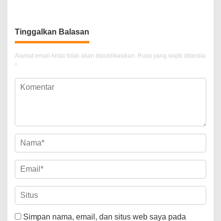
dengan Prestasi Gemilang
Todong Airsoft Gun lalu
Gondol Motor
Tinggalkan Balasan
Alamat email Anda tidak akan dipublikasikan.
Ruas yang wajib ditandai
*
Simpan nama, email, dan situs web saya pada