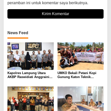
peramban ini untuk komentar saya berikutnya.
News Feed
Kapolres Lampung Utara
UMKO Bekali Petani Kopi
AKBP Raswidiati Anggraini
Gunung Katon Teknik
Bergerak Cepat, Rangkul
Pascapanen, Dorong Nilai
Tokoh Masyarakat dan Adat
Jual Hasil Panen Meningkat
Perkuat Kamtibmas