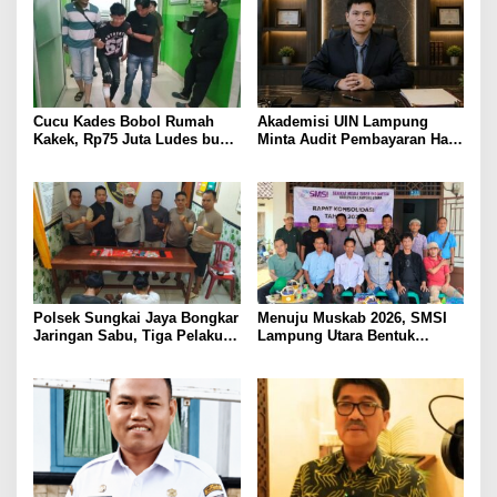
PELAYANAN PRESISI
Cucu Kades Bobol Rumah
Akademisi UIN Lampung
Kakek, Rp75 Juta Ludes buat
Minta Audit Pembayaran Hak
Judol, Diringkus dan
ASN Terpidana Korupsi:
Ditembak Polisi
Kepastian Hukum Tak Boleh
Berlarut
Polsek Sungkai Jaya Bongkar
Menuju Muskab 2026, SMSI
Jaringan Sabu, Tiga Pelaku
Lampung Utara Bentuk
Dibekuk
Panitia dan Susun
Kepengurusan