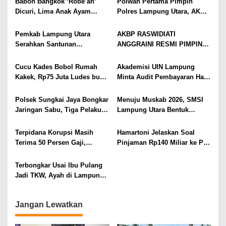
Babon Bangkok ‘Robe’ah’
Polwan Pertama Pimpin
Mudah
Dicuri, Lima Anak Ayam
Polres Lampung Utara, AKBP
Menangis Piyik-Piyik, Warga
Raswidiati Disambut Tradisi
Gang Jalaba Kotabumi Heboh
Pedang Pora
Pemkab Lampung Utara
AKBP RASWIDIATI
Serahkan Santunan
ANGGRAINI RESMI PIMPIN
Kemensos kepada Keluarga
POLRES LAMPUNG UTARA,
Korban Kebakaran
BAWA KOMITMEN PERKUAT
Cucu Kades Bobol Rumah
Akademisi UIN Lampung
KAMTIBMAS DAN
Kakek, Rp75 Juta Ludes buat
Minta Audit Pembayaran Hak
PELAYANAN PRESISI
Judol, Diringkus dan
ASN Terpidana Korupsi:
Ditembak Polisi
Kepastian Hukum Tak Boleh
Polsek Sungkai Jaya Bongkar
Menuju Muskab 2026, SMSI
Berlarut
Jaringan Sabu, Tiga Pelaku
Lampung Utara Bentuk
Dibekuk
Panitia dan Susun
Kepengurusan
Terpidana Korupsi Masih
Hamartoni Jelaskan Soal
Terima 50 Persen Gaji,
Pinjaman Rp140 Miliar ke PT
BKSDM Lampung Utara;
SMI: Tanpa Terobosan,
Tunggu Keputusan BKN
Perbaikan Jalan Butuh Waktu
Terbongkar Usai Ibu Pulang
Bertahun-tahun
Jadi TKW, Ayah di Lampung
Utara Diduga Cabuli Anak
Kandung Selama Empat
Jangan Lewatkan
Tahun, Nyaris Diamuk Massa