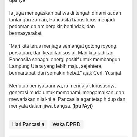
ujarnya.
l
S
Ia juga menegaskan bahwa di tengah dinamika dan
e
tantangan zaman, Pancasila harus terus menjadi
r
pedoman dalam berpikir, bertindak, dan
u
bermasyarakat.
k
a
“Mari kita terus menjaga semangat gotong royong,
n
persatuan, dan keadilan sosial. Mari kita jadikan
G
Pancasila sebagai energi positif untuk membangun
o
t
Lampung Utara yang lebih maju, sejahtera,
o
bermartabat, dan semakin hebat,” ajak Cerli Yusrijal
n
g
Menutup pernyataannya, ia mengajak khususnya
R
generasi muda untuk memahami, mengamalkan, dan
o
mewariskan nilai-nilai Pancasila agar tetap hidup dan
y
menyala dalam jiwa bangsa. (
Ipul/Ayi)
o
n
g
Hari Pancasila
Waka DPRD
d
a