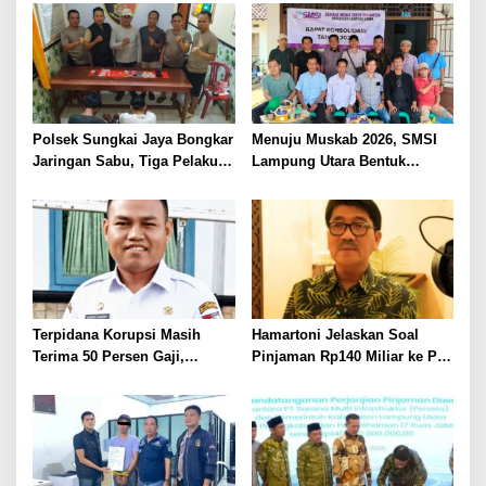
Ditembak Polisi
Kepastian Hukum Tak Boleh
Berlarut
Polsek Sungkai Jaya Bongkar
Menuju Muskab 2026, SMSI
Jaringan Sabu, Tiga Pelaku
Lampung Utara Bentuk
Dibekuk
Panitia dan Susun
Kepengurusan
Terpidana Korupsi Masih
Hamartoni Jelaskan Soal
Terima 50 Persen Gaji,
Pinjaman Rp140 Miliar ke PT
BKSDM Lampung Utara;
SMI: Tanpa Terobosan,
Tunggu Keputusan BKN
Perbaikan Jalan Butuh Waktu
Bertahun-tahun