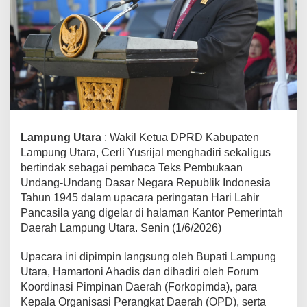
c
a
s
i
l
a
,
W
a
k
Lampung Utara
: Wakil Ketua DPRD Kabupaten
i
Lampung Utara, Cerli Yusrijal menghadiri sekaligus
l
bertindak sebagai pembaca Teks Pembukaan
K
Undang-Undang Dasar Negara Republik Indonesia
e
Tahun 1945 dalam upacara peringatan Hari Lahir
t
Pancasila yang digelar di halaman Kantor Pemerintah
u
a
Daerah Lampung Utara. Senin (1/6/2026)
D
P
Upacara ini dipimpin langsung oleh Bupati Lampung
R
Utara, Hamartoni Ahadis dan dihadiri oleh Forum
D
Koordinasi Pimpinan Daerah (Forkopimda), para
L
Kepala Organisasi Perangkat Daerah (OPD), serta