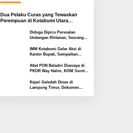
Dua Pelaku Curas yang Tewaskan
Perempuan di Kotabumi Utara
Ditangkap, Polisi Ungkap Motif
Ekonomi
Diduga Dipicu Persoalan
Undangan Khitanan, Seorang
Warga Lampung Timur Tewas
Tertembak
IMM Kotabumi Gelar Aksi di
Kantor Bupati, Sampaikan
Sembilan Tuntutan untuk
Pemkab Lampung Utara
Atlet PON Beladiri Dianiaya di
PKOR Way Halim, KONI Soroti
Lemahnya Pengamanan
Kawasan
Kejari Geledah Dinas di
Lampung Timur, Dokumen
Proyek Jalan Rp24 Miliar
Diangkut Penyidik