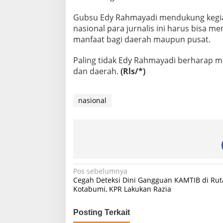
Gubsu Edy Rahmayadi mendukung kegi
nasional para jurnalis ini harus bisa 
manfaat bagi daerah maupun pusat.
Paling tidak Edy Rahmayadi berharap
dan daerah.
(Rls/*)
nasional
N
Pos sebelumnya
Cegah Deteksi Dini Gangguan KAMTIB di Ru
a
Kotabumi, KPR Lakukan Razia
v
i
Posting Terkait