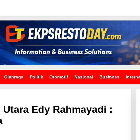
Olahraga
Politik
Otomotif
Nasional
Business
Intern
 Utara Edy Rahmayadi :
a