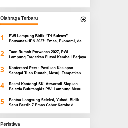
Olahraga Terbaru
1
PWI Lampung Bidik “Tri Sukses”
Porwanas-HPN 2027: Emas, Ekonomi, dan
Pariwisata Menggeliat
2
Tuan Rumah Porwanas 2027, PWI
Lampung Targetkan Futsal Kembali Berjaya
3
Konferensi Pers : Pastikan Kesiapan
Sebagai Tuan Rumah, Mesuji Tempatkan
Tiga Venue Pelaksanaan Soeratin Cup
4
Piala Gubernur Lampung
Resmi Kantongi SK, Aswarodi Siapkan
Pelatda Bulutangkis PWI Lampung Menuju
Porwanas 2027
5
Pantau Langsung Seleksi, Yuhadi Bidik
Sapu Bersih 7 Emas Cabor Karoke di
Porwanas 2027
Peristiwa