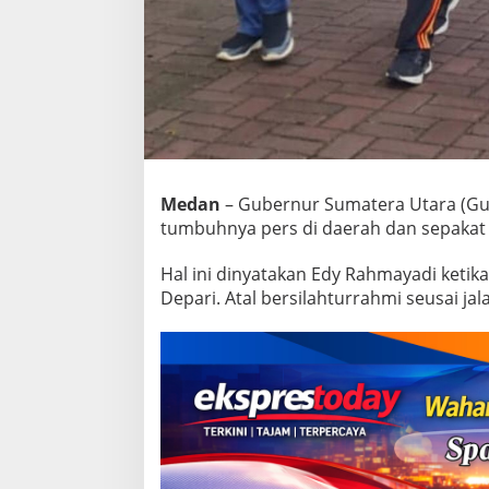
:
P
e
r
s
H
a
r
u
s
Medan
– Gubernur Sumatera Utara (Gu
M
e
tumbuhnya pers di daerah dan sepakat 
r
d
Hal ini dinyatakan Edy Rahmayadi keti
e
Depari. Atal bersilahturrahmi seusai 
k
a