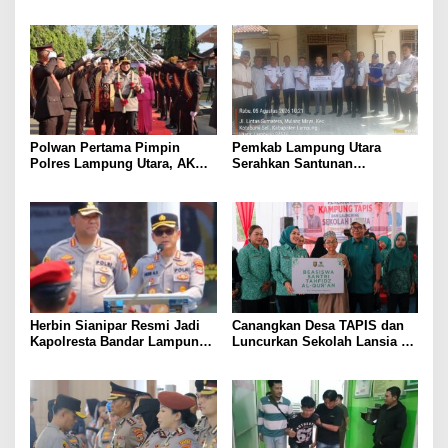
Sumber Pendapatan Baru
Menangis Piyik-Piyik, Warga
hingga Optimalkan PBB-P2
Gang Jalaba Kotabumi Heboh
Polwan Pertama Pimpin
Pemkab Lampung Utara
Polres Lampung Utara, AKBP
Serahkan Santunan
Raswidiati Disambut Tradisi
Kemensos kepada Keluarga
Pedang Pora
Korban Kebakaran
Herbin Sianipar Resmi Jadi
Canangkan Desa TAPIS dan
Kapolresta Bandar Lampung,
Luncurkan Sekolah Lansia di
Penindakan Korupsi Masuk
Kampung Rukti Endah, Ketua
Prioritas
TP PKK Lampung Dorong
Pembangunan SDM Dimulai
dari Desa