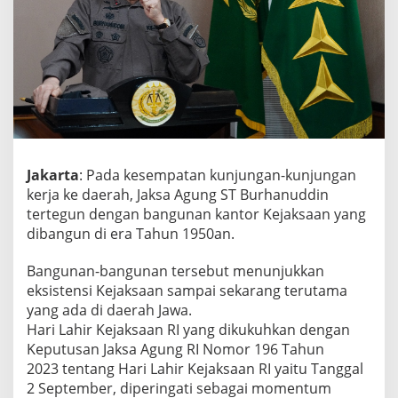
a
n
u
d
d
i
n
:
“
M
Jakarta
: Pada kesempatan kunjungan-kunjungan
e
m
kerja ke daerah, Jaksa Agung ST Burhanuddin
a
tertegun dengan bangunan kantor Kejaksaan yang
k
dibangun di era Tahun 1950an.
n
a
Bangunan-bangunan tersebut menunjukkan
i
H
eksistensi Kejaksaan sampai sekarang terutama
a
yang ada di daerah Jawa.
r
Hari Lahir Kejaksaan RI yang dikukuhkan dengan
i
Keputusan Jaksa Agung RI Nomor 196 Tahun
L
a
2023 tentang Hari Lahir Kejaksaan RI yaitu Tanggal
h
2 September, diperingati sebagai momentum