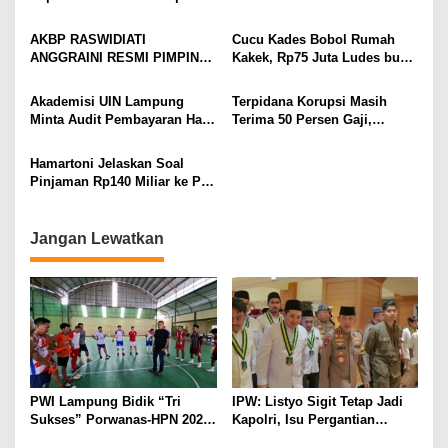
Penindakan Korupsi Masuk
Kampung Rukti Endah, Ketua
Prioritas
TP PKK Lampung Dorong
AKBP RASWIDIATI
Cucu Kades Bobol Rumah
Pembangunan SDM Dimulai
ANGGRAINI RESMI PIMPIN
Kakek, Rp75 Juta Ludes buat
dari Desa
POLRES LAMPUNG UTARA,
Judol, Diringkus dan
BAWA KOMITMEN PERKUAT
Ditembak Polisi
Akademisi UIN Lampung
Terpidana Korupsi Masih
KAMTIBMAS DAN
Minta Audit Pembayaran Hak
Terima 50 Persen Gaji,
PELAYANAN PRESISI
ASN Terpidana Korupsi:
BKSDM Lampung Utara;
Kepastian Hukum Tak Boleh
Tunggu Keputusan BKN
Hamartoni Jelaskan Soal
Berlarut
Pinjaman Rp140 Miliar ke PT
SMI: Tanpa Terobosan,
Perbaikan Jalan Butuh Waktu
Bertahun-tahun
Jangan Lewatkan
PWI Lampung Bidik “Tri
IPW: Listyo Sigit Tetap Jadi
Sukses” Porwanas-HPN 2027:
Kapolri, Isu Pergantian
Emas, Ekonomi, dan
Diduga Dihembuskan