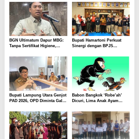
Pariwisata Menggeliat
Kawanan Febrie Adriansyah
BGN Ultimatum Dapur MBG:
Bupati Hamartoni Perkuat
Tanpa Sertifikat Higiene,
Sinergi dengan BPJS
Tutup Permanen
Kesehatan, Dorong Layanan
Kesehatan Makin Cepat dan
Mudah
Bupati Lampung Utara Genjot
Babon Bangkok ‘Robe’ah’
PAD 2026, OPD Diminta Gali
Dicuri, Lima Anak Ayam
Sumber Pendapatan Baru
Menangis Piyik-Piyik, Warga
hingga Optimalkan PBB-P2
Gang Jalaba Kotabumi Heboh