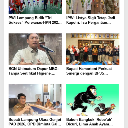
PWI Lampung Bidik “Tri
IPW: Listyo Sigit Tetap Jadi
Sukses” Porwanas-HPN 2027:
Kapolri, Isu Pergantian
Emas, Ekonomi, dan
Diduga Dihembuskan
Pariwisata Menggeliat
Kawanan Febrie Adriansyah
BGN Ultimatum Dapur MBG:
Bupati Hamartoni Perkuat
Tanpa Sertifikat Higiene,
Sinergi dengan BPJS
Tutup Permanen
Kesehatan, Dorong Layanan
Kesehatan Makin Cepat dan
Mudah
Bupati Lampung Utara Genjot
Babon Bangkok ‘Robe’ah’
PAD 2026, OPD Diminta Gali
Dicuri, Lima Anak Ayam