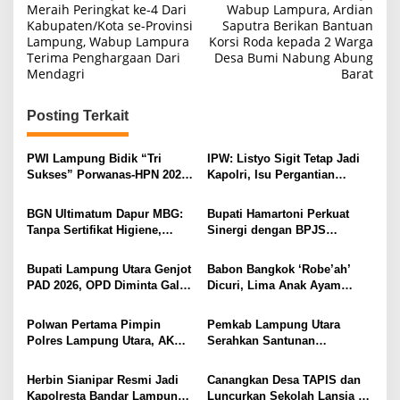
Meraih Peringkat ke-4 Dari
Wabup Lampura, Ardian
a
Kabupaten/Kota se-Provinsi
Saputra Berikan Bantuan
Lampung, Wabup Lampura
Korsi Roda kepada 2 Warga
v
Terima Penghargaan Dari
Desa Bumi Nabung Abung
i
Mendagri
Barat
g
Posting Terkait
a
s
PWI Lampung Bidik “Tri
IPW: Listyo Sigit Tetap Jadi
i
Sukses” Porwanas-HPN 2027:
Kapolri, Isu Pergantian
Emas, Ekonomi, dan
Diduga Dihembuskan
p
Pariwisata Menggeliat
Kawanan Febrie Adriansyah
BGN Ultimatum Dapur MBG:
Bupati Hamartoni Perkuat
o
Tanpa Sertifikat Higiene,
Sinergi dengan BPJS
s
Tutup Permanen
Kesehatan, Dorong Layanan
Kesehatan Makin Cepat dan
Bupati Lampung Utara Genjot
Babon Bangkok ‘Robe’ah’
Mudah
PAD 2026, OPD Diminta Gali
Dicuri, Lima Anak Ayam
Sumber Pendapatan Baru
Menangis Piyik-Piyik, Warga
hingga Optimalkan PBB-P2
Gang Jalaba Kotabumi Heboh
Polwan Pertama Pimpin
Pemkab Lampung Utara
Polres Lampung Utara, AKBP
Serahkan Santunan
Raswidiati Disambut Tradisi
Kemensos kepada Keluarga
Pedang Pora
Korban Kebakaran
Herbin Sianipar Resmi Jadi
Canangkan Desa TAPIS dan
Kapolresta Bandar Lampung,
Luncurkan Sekolah Lansia di