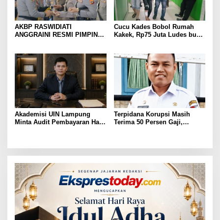
AKBP RASWIDIATI
Cucu Kades Bobol Rumah
ANGGRAINI RESMI PIMPIN
Kakek, Rp75 Juta Ludes buat
POLRES LAMPUNG UTARA,
Judol, Diringkus dan
BAWA KOMITMEN PERKUAT
Ditembak Polisi
KAMTIBMAS DAN
PELAYANAN PRESISI
Akademisi UIN Lampung
Terpidana Korupsi Masih
Minta Audit Pembayaran Hak
Terima 50 Persen Gaji,
ASN Terpidana Korupsi:
BKSDM Lampung Utara;
Kepastian Hukum Tak Boleh
Tunggu Keputusan BKN
Berlarut