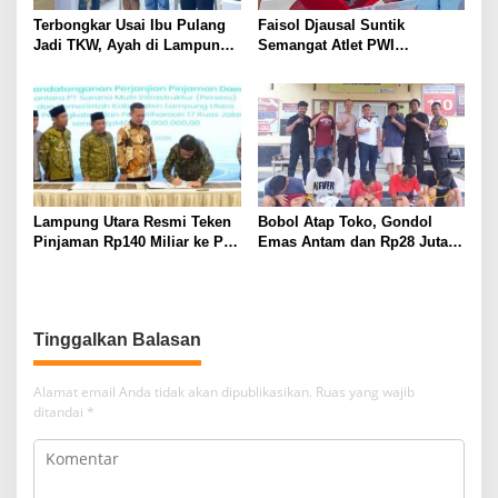
Terbongkar Usai Ibu Pulang
Faisol Djausal Suntik
Jadi TKW, Ayah di Lampung
Semangat Atlet PWI
Utara Diduga Cabuli Anak
Lampung, Optimistis Tenis
Kandung Selama Empat
Meja Porwanas Bidik Prestasi
Tahun, Nyaris Diamuk Massa
Nasional
Lampung Utara Resmi Teken
Bobol Atap Toko, Gondol
Pinjaman Rp140 Miliar ke PT
Emas Antam dan Rp28 Juta!
SMI untuk Perbaikan 17 Ruas
Tim 905 Krisna Lamut
Jalan
Bersama Reskrim Polsek
Kotabumi Kota Bekuk
Komplotan Curat
Tinggalkan Balasan
Alamat email Anda tidak akan dipublikasikan.
Ruas yang wajib
ditandai
*