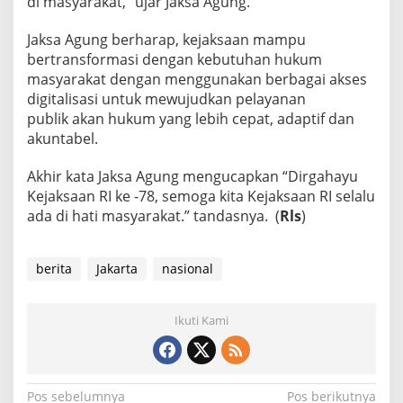
di masyarakat,” ujar Jaksa Agung.
Jaksa Agung berharap, kejaksaan mampu
bertransformasi dengan kebutuhan hukum
masyarakat dengan menggunakan berbagai akses
digitalisasi untuk mewujudkan pelayanan
publik akan hukum yang lebih cepat, adaptif dan
akuntabel.
Akhir kata Jaksa Agung mengucapkan “Dirgahayu
Kejaksaan RI ke -78, semoga kita Kejaksaan RI selalu
ada di hati masyarakat.” tandasnya. (
Rls
)
berita
Jakarta
nasional
Ikuti Kami
N
Pos sebelumnya
Pos berikutnya