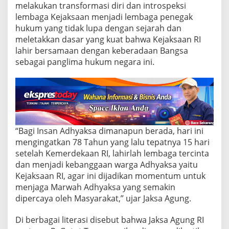
i
melakukan transformasi diri dan introspeksi
r
lembaga Kejaksaan menjadi lembaga penegak
d
hukum yang tidak lupa dengan sejarah dan
a
n
meletakkan dasar yang kuat bahwa Kejaksaan RI
H
lahir bersamaan dengan keberadaan Bangsa
a
sebagai panglima hukum negara ini.
r
i
B
h
a
k
t
i
“Bagi Insan Adhyaksa dimanapun berada, hari ini
K
mengingatkan 78 Tahun yang lalu tepatnya 15 hari
e
setelah Kemerdekaan RI, lahirlah lembaga tercinta
j
dan menjadi kebanggaan warga Adhyaksa yaitu
a
Kejaksaan RI, agar ini dijadikan momentum untuk
k
s
menjaga Marwah Adhyaksa yang semakin
a
dipercaya oleh Masyarakat,” ujar Jaksa Agung.
a
n
Di berbagai literasi disebut bahwa Jaksa Agung RI
R