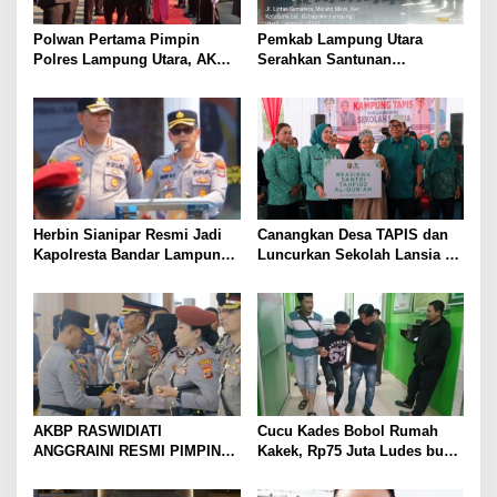
Polwan Pertama Pimpin
Pemkab Lampung Utara
Polres Lampung Utara, AKBP
Serahkan Santunan
Raswidiati Disambut Tradisi
Kemensos kepada Keluarga
Pedang Pora
Korban Kebakaran
Herbin Sianipar Resmi Jadi
Canangkan Desa TAPIS dan
Kapolresta Bandar Lampung,
Luncurkan Sekolah Lansia di
Penindakan Korupsi Masuk
Kampung Rukti Endah, Ketua
Prioritas
TP PKK Lampung Dorong
Pembangunan SDM Dimulai
dari Desa
AKBP RASWIDIATI
Cucu Kades Bobol Rumah
ANGGRAINI RESMI PIMPIN
Kakek, Rp75 Juta Ludes buat
POLRES LAMPUNG UTARA,
Judol, Diringkus dan
BAWA KOMITMEN PERKUAT
Ditembak Polisi