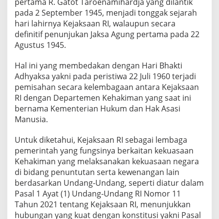
pertama R. Gatot Taroenamihardja yang dilantik
I
”
pada 2 September 1945, menjadi tonggak sejarah
hari lahirnya Kejaksaan RI, walaupun secara
definitif penunjukan Jaksa Agung pertama pada 22
Agustus 1945.
Hal ini yang membedakan dengan Hari Bhakti
Adhyaksa yakni pada peristiwa 22 Juli 1960 terjadi
pemisahan secara kelembagaan antara Kejaksaan
RI dengan Departemen Kehakiman yang saat ini
bernama Kementerian Hukum dan Hak Asasi
Manusia.
Untuk diketahui, Kejaksaan RI sebagai lembaga
pemerintah yang fungsinya berkaitan kekuasaan
Kehakiman yang melaksanakan kekuasaan negara
di bidang penuntutan serta kewenangan lain
berdasarkan Undang-Undang, seperti diatur dalam
Pasal 1 Ayat (1) Undang-Undang RI Nomor 11
Tahun 2021 tentang Kejaksaan RI, menunjukkan
hubungan yang kuat dengan konstitusi yakni Pasal