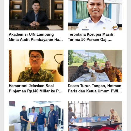
KAMTIBMAS DAN
PELAYANAN PRESISI
Akademisi UIN Lampung
Terpidana Korupsi Masih
Minta Audit Pembayaran Hak
Terima 50 Persen Gaji,
ASN Terpidana Korupsi:
BKSDM Lampung Utara;
Kepastian Hukum Tak Boleh
Tunggu Keputusan BKN
Berlarut
Hamartoni Jelaskan Soal
Dasco Turun Tangan, Hotman
Pinjaman Rp140 Miliar ke PT
Paris dan Ketua Umum PWI
SMI: Tanpa Terobosan,
Duduk Semeja, Isyarat Damai
Perbaikan Jalan Butuh Waktu
Polemik Wartawan?
Bertahun-tahun