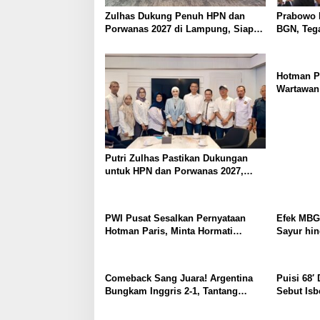
Zulhas Dukung Penuh HPN dan
Prabowo 
Porwanas 2027 di Lampung, Siap
BGN, Tega
Ajak Presiden Prabowo Hadir
dan Perku
Hotman Pa
Wartawan
Saat Konf
Putri Zulhas Pastikan Dukungan
untuk HPN dan Porwanas 2027,
Sebut Lampung Punya Peluang
Promosi Nasional
PWI Pusat Sesalkan Pernyataan
Efek MBG 
Hotman Paris, Minta Hormati
Sayur hin
Martabat Wartawan dan
Pedagang
Kemerdekaan Pers
Comeback Sang Juara! Argentina
Puisi 68′ 
Bungkam Inggris 2-1, Tantang
Sebut Isb
Spanyol di Final Piala Dunia 2026
Kehilanga