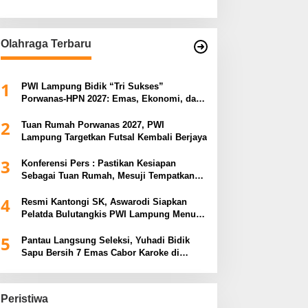
Olahraga Terbaru
1
PWI Lampung Bidik “Tri Sukses”
Porwanas-HPN 2027: Emas, Ekonomi, dan
Pariwisata Menggeliat
2
Tuan Rumah Porwanas 2027, PWI
Lampung Targetkan Futsal Kembali Berjaya
3
Konferensi Pers : Pastikan Kesiapan
Sebagai Tuan Rumah, Mesuji Tempatkan
Tiga Venue Pelaksanaan Soeratin Cup
4
Piala Gubernur Lampung
Resmi Kantongi SK, Aswarodi Siapkan
Pelatda Bulutangkis PWI Lampung Menuju
Porwanas 2027
5
Pantau Langsung Seleksi, Yuhadi Bidik
Sapu Bersih 7 Emas Cabor Karoke di
Porwanas 2027
Peristiwa