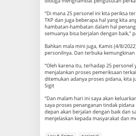
diduga menghambat pengusutan perkar
k
t
“Di mana 25 personel ini kita periksa 
a
B
TKP dan juga beberapa hal yang kita a
a
hambatan-hambatan dalam hal penangan
r
semuanya bisa berjalan dengan baik,”
u
y
Bahkan mala mini juga, Kamis (4/8/202
a
n
personilnya. Dan terbuka kemungkinan 
g
M
“Oleh karena itu, terhadap 25 personel 
e
menjalankan proses pemeriksaan terkai
n
ditemukan adanya proses pidana, kita 
g
e
Sigit
j
u
“Dan malam hari ini saya akan keluark
t
saya proses penanganan tindak pidana 
k
depan akan berjalan dengan baik dan s
a
n
menjelaskan kepada masyarakat dan memb