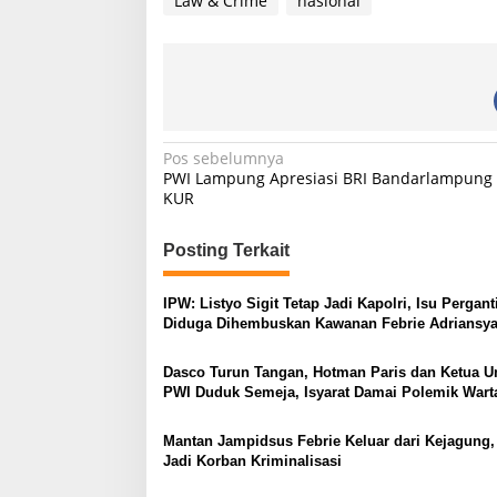
Law & Crime
nasional
N
Pos sebelumnya
PWI Lampung Apresiasi BRI Bandarlampung 
a
KUR
v
i
Posting Terkait
g
IPW: Listyo Sigit Tetap Jadi Kapolri, Isu Pergant
a
Diduga Dihembuskan Kawanan Febrie Adriansy
s
Dasco Turun Tangan, Hotman Paris dan Ketua
i
PWI Duduk Semeja, Isyarat Damai Polemik War
p
o
Mantan Jampidsus Febrie Keluar dari Kejagung,
Jadi Korban Kriminalisasi
s