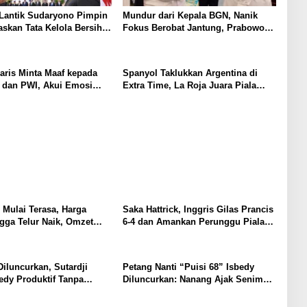
Lantik Sudaryono Pimpin
Mundur dari Kepala BGN, Nanik
skan Tata Kelola Bersih
Fokus Berobat Jantung, Prabowo
at Program Makan Bergizi
Siapkan Posisi Baru
ris Minta Maaf kepada
Spanyol Taklukkan Argentina di
 dan PWI, Akui Emosi
Extra Time, La Roja Juara Piala
erensi Pers
Dunia 2026
Mulai Terasa, Harga
Saka Hattrick, Inggris Gilas Prancis
gga Telur Naik, Omzet
6-4 dan Amankan Perunggu Piala
 Pasar Anjlok
Dunia 2026
Diluncurkan, Sutardji
Petang Nanti “Puisi 68” Isbedy
edy Produktif Tanpa
Diluncurkan: Nanang Ajak Seniman
n Kualitas
Ramaikan