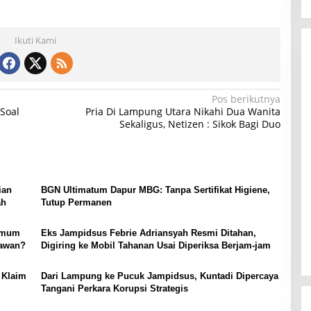
Ikuti Kami
Pos berikutnya
Soal
Pria Di Lampung Utara Nikahi Dua Wanita
Sekaligus, Netizen : Sikok Bagi Duo
ian
BGN Ultimatum Dapur MBG: Tanpa Sertifikat Higiene,
ah
Tutup Permanen
 Umum
Eks Jampidsus Febrie Adriansyah Resmi Ditahan,
tawan?
Digiring ke Mobil Tahanan Usai Diperiksa Berjam-jam
 Klaim
Dari Lampung ke Pucuk Jampidsus, Kuntadi Dipercaya
Tangani Perkara Korupsi Strategis