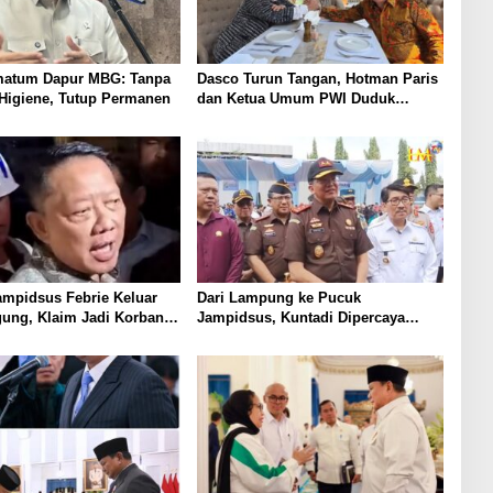
matum Dapur MBG: Tanpa
Dasco Turun Tangan, Hotman Paris
t Higiene, Tutup Permanen
dan Ketua Umum PWI Duduk
Semeja, Isyarat Damai Polemik
Wartawan?
ampidsus Febrie Keluar
Dari Lampung ke Pucuk
gung, Klaim Jadi Korban
Jampidsus, Kuntadi Dipercaya
sasi
Tangani Perkara Korupsi Strategis