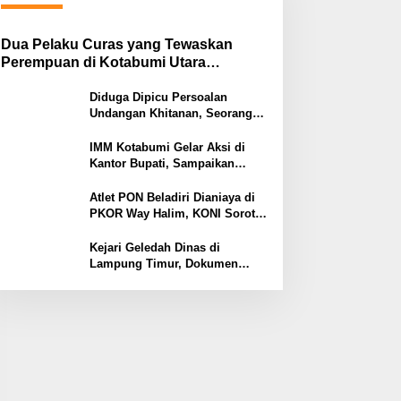
Dua Pelaku Curas yang Tewaskan
Perempuan di Kotabumi Utara
Ditangkap, Polisi Ungkap Motif
Ekonomi
Diduga Dipicu Persoalan
Undangan Khitanan, Seorang
Warga Lampung Timur Tewas
Tertembak
IMM Kotabumi Gelar Aksi di
Kantor Bupati, Sampaikan
Sembilan Tuntutan untuk
Pemkab Lampung Utara
Atlet PON Beladiri Dianiaya di
PKOR Way Halim, KONI Soroti
Lemahnya Pengamanan
Kawasan
Kejari Geledah Dinas di
Lampung Timur, Dokumen
Proyek Jalan Rp24 Miliar
Diangkut Penyidik