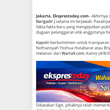
i
T
e
r
Jakarta, Eksprestoday.com
– Akhirnya 
a
Barigadir J
selama ini terjawab. Pasalny
n
fakta-fakta baru yang mengejutkan publi
g
dugaan pelanggaran etik anggotanya hi
,
K
a
Kapolri
berkomitmen untuk transparan
p
Nofriansyah Yoshua Hutabarat atau Briga
o
melansir dari
Warta9.com
, Kamis (4/8/
l
r
i
B
e
b
e
r
k
a
n
F
Dikatakan Sigit, pihaknya telah memerik
a