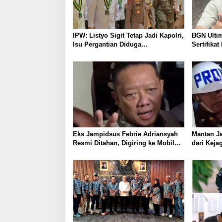
IPW: Listyo Sigit Tetap Jadi Kapolri,
BGN Ulti
Isu Pergantian Diduga
Sertifika
Dihembuskan Kawanan Febrie
Adriansyah
Eks Jampidsus Febrie Adriansyah
Mantan J
Resmi Ditahan, Digiring ke Mobil
dari Keja
Tahanan Usai Diperiksa Berjam-jam
Kriminali