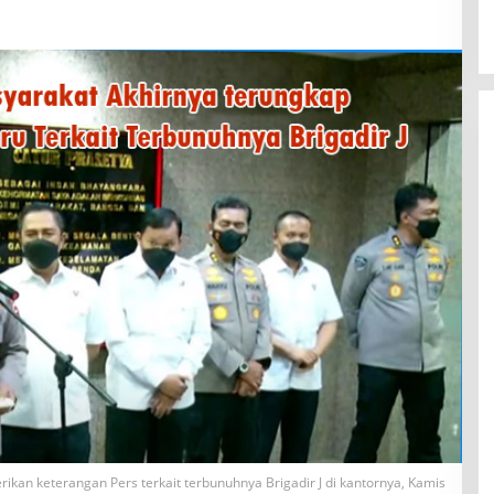
rikan keterangan Pers terkait terbunuhnya Brigadir J di kantornya, Kamis