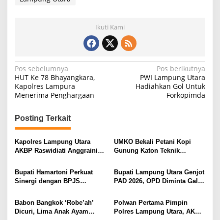
P
r
e
Ikuti Kami
s
i
s
i
,
N
Pos sebelumnya
Pos berikutnya
P
HUT Ke 78 Bhayangkara,
PWI Lampung Utara
e
a
Kapolres Lampura
Hadiahkan Gol Untuk
r
Menerima Penghargaan
Forkopimda
v
c
e
i
p
Posting Terkait
g
a
t
a
Kapolres Lampung Utara
UMKO Bekali Petani Kopi
a
s
AKBP Raswidiati Anggraini
Gunung Katon Teknik
n
Bergerak Cepat, Rangkul
Pascapanen, Dorong Nilai
T
i
Tokoh Masyarakat dan Adat
Jual Hasil Panen Meningkat
r
Bupati Hamartoni Perkuat
Bupati Lampung Utara Genjot
Perkuat Kamtibmas
p
a
Sinergi dengan BPJS
PAD 2026, OPD Diminta Gali
n
Kesehatan, Dorong Layanan
Sumber Pendapatan Baru
o
s
Kesehatan Makin Cepat dan
hingga Optimalkan PBB-P2
Babon Bangkok ‘Robe’ah’
Polwan Pertama Pimpin
f
s
Mudah
Dicuri, Lima Anak Ayam
Polres Lampung Utara, AKBP
o