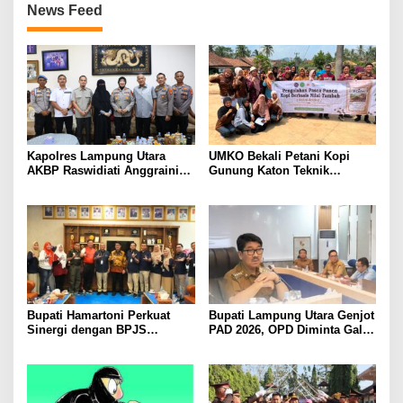
News Feed
Kapolres Lampung Utara
UMKO Bekali Petani Kopi
AKBP Raswidiati Anggraini
Gunung Katon Teknik
Bergerak Cepat, Rangkul
Pascapanen, Dorong Nilai
Tokoh Masyarakat dan Adat
Jual Hasil Panen Meningkat
Perkuat Kamtibmas
Bupati Hamartoni Perkuat
Bupati Lampung Utara Genjot
Sinergi dengan BPJS
PAD 2026, OPD Diminta Gali
Kesehatan, Dorong Layanan
Sumber Pendapatan Baru
Kesehatan Makin Cepat dan
hingga Optimalkan PBB-P2
Mudah