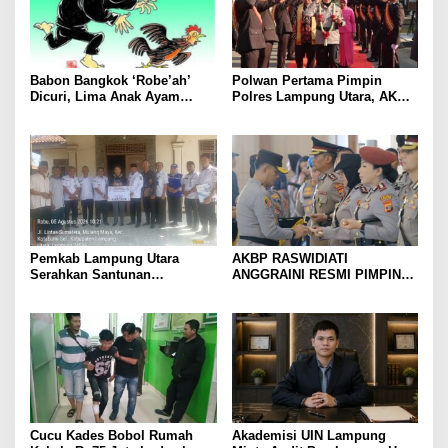
Babon Bangkok ‘Robe’ah’
Polwan Pertama Pimpin
Dicuri, Lima Anak Ayam
Polres Lampung Utara, AKBP
Menangis Piyik-Piyik, Warga
Raswidiati Disambut Tradisi
Gang Jalaba Kotabumi Heboh
Pedang Pora
Pemkab Lampung Utara
AKBP RASWIDIATI
Serahkan Santunan
ANGGRAINI RESMI PIMPIN
Kemensos kepada Keluarga
POLRES LAMPUNG UTARA,
Korban Kebakaran
BAWA KOMITMEN PERKUAT
KAMTIBMAS DAN
PELAYANAN PRESISI
Cucu Kades Bobol Rumah
Akademisi UIN Lampung