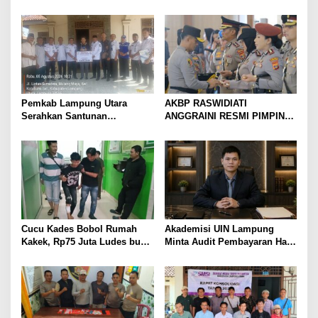
Menangis Piyik-Piyik, Warga
Raswidiati Disambut Tradisi
Gang Jalaba Kotabumi Heboh
Pedang Pora
Pemkab Lampung Utara
AKBP RASWIDIATI
Serahkan Santunan
ANGGRAINI RESMI PIMPIN
Kemensos kepada Keluarga
POLRES LAMPUNG UTARA,
Korban Kebakaran
BAWA KOMITMEN PERKUAT
KAMTIBMAS DAN
PELAYANAN PRESISI
Cucu Kades Bobol Rumah
Akademisi UIN Lampung
Kakek, Rp75 Juta Ludes buat
Minta Audit Pembayaran Hak
Judol, Diringkus dan
ASN Terpidana Korupsi:
Ditembak Polisi
Kepastian Hukum Tak Boleh
Berlarut