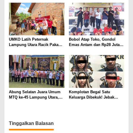
Kandung Selama Empat
Jalan
Tahun, Nyaris Diamuk Massa
UMKO Latih Peternak
Bobol Atap Toko, Gondol
Lampung Utara Racik Pakan
Emas Antam dan Rp28 Juta!
Konsentrat, Solusi Hadapi
Tim 905 Krisna Lamut
Kemarau dan Harga Pakan
Bersama Reskrim Polsek
Mahal
Kotabumi Kota Bekuk
Komplotan Curat
Abung Selatan Juara Umum
Komplotan Begal Satu
MTQ ke-45 Lampung Utara,
Keluarga Dibekuk! Jebak
Tuan Rumah Tutup Ajang
Korban Lewat MiChat,
dengan Prestasi Gemilang
Todong Airsoft Gun lalu
Gondol Motor
Tinggalkan Balasan