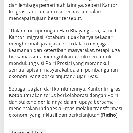
t
dan lembaga pemerintah lainnya, seperti Kantor
a
Imigrasi, adalah kunci keberhasilan dalam
b
u
mencapai tujuan besar tersebut.
m
i
“Dalam memperingati Hari Bhayangkara, kami di
T
Kantor Imigrasi Kotabumi tidak hanya sekadar
u
menghormati jasa-jasa Polri dalam menjaga
r
u
keamanan dan ketertiban masyarakat, tetapi juga
t
bersama-sama meneguhkan komitmen untuk
M
mendukung visi Polri Presisi yang merangkul
e
semua lapisan masyarakat dalam pembangunan
n
d
ekonomi yang berkelanjutan,” ujar Tyas.
u
k
Sebagai bagian dari komitmennya, Kantor Imigrasi
u
Kotabumi akan terus berkolaborasi dengan Polri
n
dan stakeholder lainnya dalam upaya bersama
g
P
menciptakan Indonesia Emas melalui transformasi
o
ekonomi yang inklusif dan berkelanjutan.(
Ridho
)
l
r
i
Lampung Utara