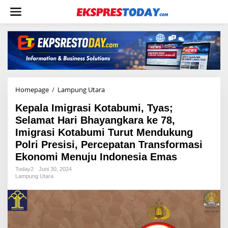
L
e
w
a
t
i
k
e
k
o
Homepage
/
Lampung Utara
K
n
e
t
Kepala Imigrasi Kotabumi, Tyas;
p
e
a
Selamat Hari Bhayangkara ke 78,
n
l
Imigrasi Kotabumi Turut Mendukung
a
Polri Presisi, Percepatan Transformasi
I
m
Ekonomi Menuju Indonesia Emas
i
Today2
Juni 30, 2024
g
Lampung Utara
r
a
s
i
K
o