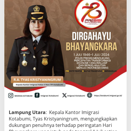
t
a
b
u
m
i
,
T
y
a
s
;
S
e
l
a
m
a
t
H
a
Lampung Utara
: Kepala Kantor Imigrasi
r
Kotabumi, Tyas Kristyaningrum, mengungkapkan
i
dukungan penuhnya terhadap peringatan Hari
B