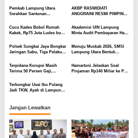
Menangis Piyik-Piyik, Warga
Raswidiati Disambut Tradisi
r
Gang Jalaba Kotabumi Heboh
Pedang Pora
m
Pemkab Lampung Utara
AKBP RASWIDIATI
a
Serahkan Santunan
ANGGRAINI RESMI PIMPIN
s
Kemensos kepada Keluarga
POLRES LAMPUNG UTARA,
i
Korban Kebakaran
BAWA KOMITMEN PERKUAT
Cucu Kades Bobol Rumah
Akademisi UIN Lampung
E
KAMTIBMAS DAN
Kakek, Rp75 Juta Ludes buat
Minta Audit Pembayaran Hak
k
PELAYANAN PRESISI
Judol, Diringkus dan
ASN Terpidana Korupsi:
o
Ditembak Polisi
Kepastian Hukum Tak Boleh
n
Polsek Sungkai Jaya Bongkar
Menuju Muskab 2026, SMSI
Berlarut
o
Jaringan Sabu, Tiga Pelaku
Lampung Utara Bentuk
m
Dibekuk
Panitia dan Susun
i
Kepengurusan
Terpidana Korupsi Masih
Hamartoni Jelaskan Soal
M
Terima 50 Persen Gaji,
Pinjaman Rp140 Miliar ke PT
e
BKSDM Lampung Utara;
SMI: Tanpa Terobosan,
n
Tunggu Keputusan BKN
Perbaikan Jalan Butuh Waktu
Terbongkar Usai Ibu Pulang
u
Bertahun-tahun
Jadi TKW, Ayah di Lampung
j
Utara Diduga Cabuli Anak
u
Kandung Selama Empat
I
Tahun, Nyaris Diamuk Massa
n
Jangan Lewatkan
d
o
n
e
s