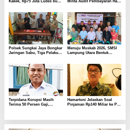
Kakek, Rp75 Juta Ludes buat
Minta Audit Pembayaran Hak
Judol, Diringkus dan
ASN Terpidana Korupsi:
Ditembak Polisi
Kepastian Hukum Tak Boleh
Berlarut
Polsek Sungkai Jaya Bongkar
Menuju Muskab 2026, SMSI
Jaringan Sabu, Tiga Pelaku
Lampung Utara Bentuk
Dibekuk
Panitia dan Susun
Kepengurusan
Terpidana Korupsi Masih
Hamartoni Jelaskan Soal
Terima 50 Persen Gaji,
Pinjaman Rp140 Miliar ke PT
BKSDM Lampung Utara;
SMI: Tanpa Terobosan,
Tunggu Keputusan BKN
Perbaikan Jalan Butuh Waktu
Bertahun-tahun