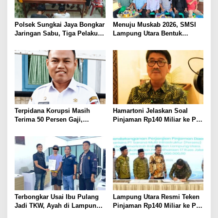
Polsek Sungkai Jaya Bongkar
Menuju Muskab 2026, SMSI
Jaringan Sabu, Tiga Pelaku
Lampung Utara Bentuk
Dibekuk
Panitia dan Susun
Kepengurusan
Terpidana Korupsi Masih
Hamartoni Jelaskan Soal
Terima 50 Persen Gaji,
Pinjaman Rp140 Miliar ke PT
BKSDM Lampung Utara;
SMI: Tanpa Terobosan,
Tunggu Keputusan BKN
Perbaikan Jalan Butuh Waktu
Bertahun-tahun
Terbongkar Usai Ibu Pulang
Lampung Utara Resmi Teken
Jadi TKW, Ayah di Lampung
Pinjaman Rp140 Miliar ke PT
Utara Diduga Cabuli Anak
SMI untuk Perbaikan 17 Ruas