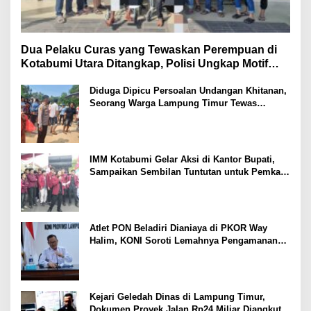
Dua Pelaku Curas yang Tewaskan Perempuan di
Kotabumi Utara Ditangkap, Polisi Ungkap Motif
Ekonomi
Diduga Dipicu Persoalan Undangan Khitanan,
Seorang Warga Lampung Timur Tewas
Tertembak
IMM Kotabumi Gelar Aksi di Kantor Bupati,
Sampaikan Sembilan Tuntutan untuk Pemkab
Lampung Utara
Atlet PON Beladiri Dianiaya di PKOR Way
Halim, KONI Soroti Lemahnya Pengamanan
Kawasan
Kejari Geledah Dinas di Lampung Timur,
Dokumen Proyek Jalan Rp24 Miliar Diangkut