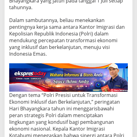
Bhayangkara yang jatuh pada tanggal 1 Juli setiap
h
a
tahunnya.
y
a
Dalam sambutannya, beliau menekankan
n
pentingnya kerja sama antara Kantor Imigrasi dan
g
Kepolisian Republik Indonesia (Polri) dalam
k
a
mendukung percepatan transformasi ekonomi
r
yang inklusif dan berkelanjutan, menuju visi
a
Indonesia Emas.
k
e
7
8
,
I
m
i
Dengan tema “Polri Presisi untuk Transformasi
g
Ekonomi Inklusif dan Berkelanjutan,” peringatan
r
Hari Bhayangkara tahun ini menggarisbawahi
a
peran strategis Polri dalam menciptakan
s
i
lingkungan yang kondusif bagi pembangunan
K
ekonomi nasional. Kepala Kantor Imigrasi
o
Kotabumi menegaskan bahwa sinergi antara Polri