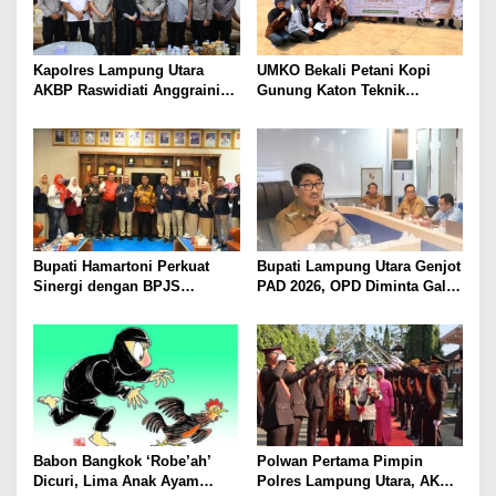
i
a
E
m
Kapolres Lampung Utara
UMKO Bekali Petani Kopi
a
AKBP Raswidiati Anggraini
Gunung Katon Teknik
s
Bergerak Cepat, Rangkul
Pascapanen, Dorong Nilai
Tokoh Masyarakat dan Adat
Jual Hasil Panen Meningkat
Perkuat Kamtibmas
Bupati Hamartoni Perkuat
Bupati Lampung Utara Genjot
Sinergi dengan BPJS
PAD 2026, OPD Diminta Gali
Kesehatan, Dorong Layanan
Sumber Pendapatan Baru
Kesehatan Makin Cepat dan
hingga Optimalkan PBB-P2
Mudah
Babon Bangkok ‘Robe’ah’
Polwan Pertama Pimpin
Dicuri, Lima Anak Ayam
Polres Lampung Utara, AKBP