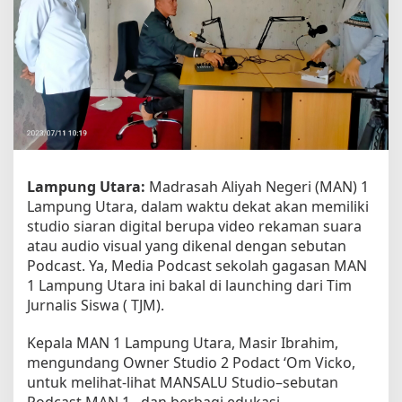
A
k
a
n
M
i
l
i
k
i
M
Lampung Utara:
Madrasah Aliyah Negeri (MAN) 1
e
Lampung Utara, dalam waktu dekat akan memiliki
d
studio siaran digital berupa video rekaman suara
i
a
atau audio visual yang dikenal dengan sebutan
P
Podcast. Ya, Media Podcast sekolah gagasan MAN
o
1 Lampung Utara ini bakal di launching dari Tim
d
Jurnalis Siswa ( TJM).
c
a
s
Kepala MAN 1 Lampung Utara, Masir Ibrahim,
t
mengundang Owner Studio 2 Podact ‘Om Vicko,
untuk melihat-lihat MANSALU Studio–sebutan
Podcast MAN 1– dan berbagi edukasi.