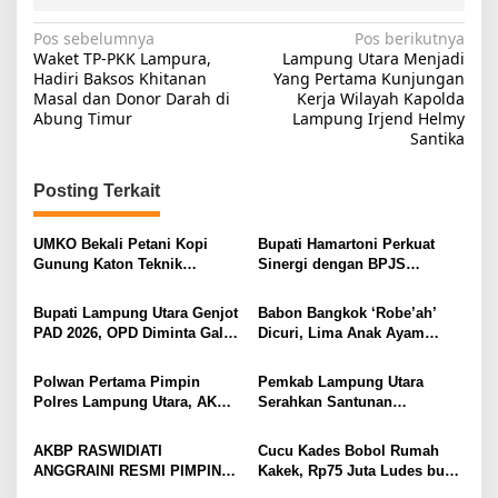
N
Pos sebelumnya
Pos berikutnya
Waket TP-PKK Lampura,
Lampung Utara Menjadi
a
Hadiri Baksos Khitanan
Yang Pertama Kunjungan
Masal dan Donor Darah di
Kerja Wilayah Kapolda
v
Abung Timur
Lampung Irjend Helmy
i
Santika
g
Posting Terkait
a
s
UMKO Bekali Petani Kopi
Bupati Hamartoni Perkuat
i
Gunung Katon Teknik
Sinergi dengan BPJS
Pascapanen, Dorong Nilai
Kesehatan, Dorong Layanan
p
Jual Hasil Panen Meningkat
Kesehatan Makin Cepat dan
Bupati Lampung Utara Genjot
Babon Bangkok ‘Robe’ah’
o
Mudah
PAD 2026, OPD Diminta Gali
Dicuri, Lima Anak Ayam
s
Sumber Pendapatan Baru
Menangis Piyik-Piyik, Warga
hingga Optimalkan PBB-P2
Gang Jalaba Kotabumi Heboh
Polwan Pertama Pimpin
Pemkab Lampung Utara
Polres Lampung Utara, AKBP
Serahkan Santunan
Raswidiati Disambut Tradisi
Kemensos kepada Keluarga
Pedang Pora
Korban Kebakaran
AKBP RASWIDIATI
Cucu Kades Bobol Rumah
ANGGRAINI RESMI PIMPIN
Kakek, Rp75 Juta Ludes buat
POLRES LAMPUNG UTARA,
Judol, Diringkus dan