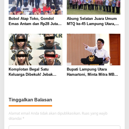
Bobol Atap Toko, Gondol
Abung Selatan Juara Umum
Emas Antam dan Rp28 Juta!
MTQ ke-45 Lampung Utara,
Tim 905 Krisna Lamut
Tuan Rumah Tutup Ajang
Bersama Reskrim Polsek
dengan Prestasi Gemilang
Kotabumi Kota Bekuk
Komplotan Curat
Komplotan Begal Satu
Bupati Lampung Utara
Keluarga Dibekuk! Jebak
Hamartoni, Minta Mitra MBG
Korban Lewat MiChat,
Sisihkan Keuntungan untuk
Todong Airsoft Gun lalu
Anak Penerima Manfaat
Gondol Motor
Tinggalkan Balasan
Alamat email Anda tidak akan dipublikasikan.
Ruas yang wajib
ditandai
*