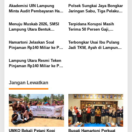
BAWA KOMITMEN PERKUAT
Ditembak Polisi
Akademisi UIN Lampung
Polsek Sungkai Jaya Bongkar
KAMTIBMAS DAN
Minta Audit Pembayaran Hak
Jaringan Sabu, Tiga Pelaku
PELAYANAN PRESISI
ASN Terpidana Korupsi:
Dibekuk
Kepastian Hukum Tak Boleh
Menuju Muskab 2026, SMSI
Terpidana Korupsi Masih
Berlarut
Lampung Utara Bentuk
Terima 50 Persen Gaji,
Panitia dan Susun
BKSDM Lampung Utara;
Kepengurusan
Tunggu Keputusan BKN
Hamartoni Jelaskan Soal
Terbongkar Usai Ibu Pulang
Pinjaman Rp140 Miliar ke PT
Jadi TKW, Ayah di Lampung
SMI: Tanpa Terobosan,
Utara Diduga Cabuli Anak
Perbaikan Jalan Butuh Waktu
Kandung Selama Empat
Lampung Utara Resmi Teken
Bertahun-tahun
Tahun, Nyaris Diamuk Massa
Pinjaman Rp140 Miliar ke PT
SMI untuk Perbaikan 17 Ruas
Jalan
Jangan Lewatkan
UMKO Bekali Petani Kopi
Bupati Hamartoni Perkuat