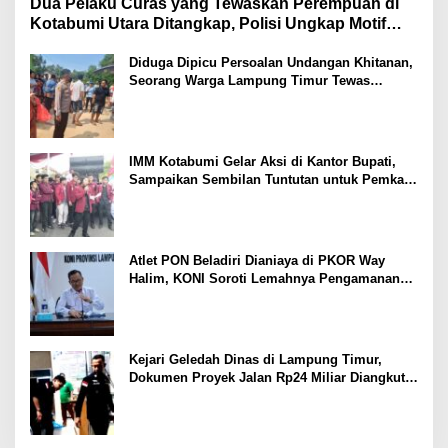
Dua Pelaku Curas yang Tewaskan Perempuan di
Kotabumi Utara Ditangkap, Polisi Ungkap Motif
Ekonomi
Diduga Dipicu Persoalan Undangan Khitanan,
Seorang Warga Lampung Timur Tewas
Tertembak
IMM Kotabumi Gelar Aksi di Kantor Bupati,
Sampaikan Sembilan Tuntutan untuk Pemkab
Lampung Utara
Atlet PON Beladiri Dianiaya di PKOR Way
Halim, KONI Soroti Lemahnya Pengamanan
Kawasan
Kejari Geledah Dinas di Lampung Timur,
Dokumen Proyek Jalan Rp24 Miliar Diangkut
Penyidik