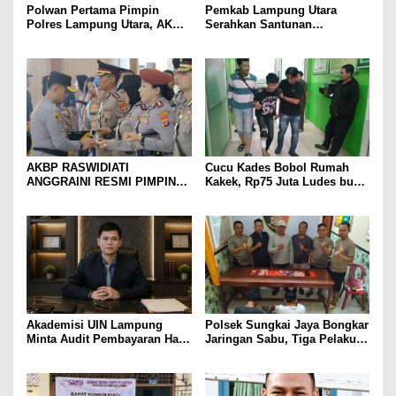
Polwan Pertama Pimpin
Pemkab Lampung Utara
Polres Lampung Utara, AKBP
Serahkan Santunan
Raswidiati Disambut Tradisi
Kemensos kepada Keluarga
Pedang Pora
Korban Kebakaran
AKBP RASWIDIATI
Cucu Kades Bobol Rumah
ANGGRAINI RESMI PIMPIN
Kakek, Rp75 Juta Ludes buat
POLRES LAMPUNG UTARA,
Judol, Diringkus dan
BAWA KOMITMEN PERKUAT
Ditembak Polisi
KAMTIBMAS DAN
PELAYANAN PRESISI
Akademisi UIN Lampung
Polsek Sungkai Jaya Bongkar
Minta Audit Pembayaran Hak
Jaringan Sabu, Tiga Pelaku
ASN Terpidana Korupsi:
Dibekuk
Kepastian Hukum Tak Boleh
Berlarut