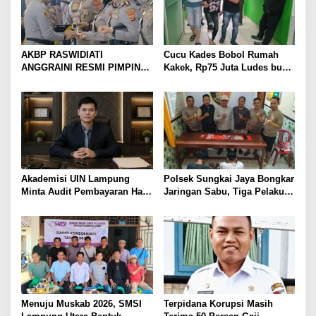
AKBP RASWIDIATI
Cucu Kades Bobol Rumah
ANGGRAINI RESMI PIMPIN
Kakek, Rp75 Juta Ludes buat
POLRES LAMPUNG UTARA,
Judol, Diringkus dan
BAWA KOMITMEN PERKUAT
Ditembak Polisi
KAMTIBMAS DAN
PELAYANAN PRESISI
Akademisi UIN Lampung
Polsek Sungkai Jaya Bongkar
Minta Audit Pembayaran Hak
Jaringan Sabu, Tiga Pelaku
ASN Terpidana Korupsi:
Dibekuk
Kepastian Hukum Tak Boleh
Berlarut
Menuju Muskab 2026, SMSI
Terpidana Korupsi Masih