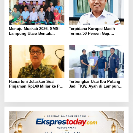
Menuju Muskab 2026, SMSI
Terpidana Korupsi Masih
Lampung Utara Bentuk
Terima 50 Persen Gaji,
Panitia dan Susun
BKSDM Lampung Utara;
Kepengurusan
Tunggu Keputusan BKN
Hamartoni Jelaskan Soal
Terbongkar Usai Ibu Pulang
Pinjaman Rp140 Miliar ke PT
Jadi TKW, Ayah di Lampung
SMI: Tanpa Terobosan,
Utara Diduga Cabuli Anak
Perbaikan Jalan Butuh Waktu
Kandung Selama Empat
Bertahun-tahun
Tahun, Nyaris Diamuk Massa