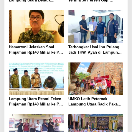
Lampung Utara Bentuk
Terima 50 Persen Gaji,
Panitia dan Susun
BKSDM Lampung Utara;
Kepengurusan
Tunggu Keputusan BKN
Hamartoni Jelaskan Soal
Terbongkar Usai Ibu Pulang
Pinjaman Rp140 Miliar ke PT
Jadi TKW, Ayah di Lampung
SMI: Tanpa Terobosan,
Utara Diduga Cabuli Anak
Perbaikan Jalan Butuh Waktu
Kandung Selama Empat
Bertahun-tahun
Tahun, Nyaris Diamuk Massa
Lampung Utara Resmi Teken
UMKO Latih Peternak
Pinjaman Rp140 Miliar ke PT
Lampung Utara Racik Pakan
SMI untuk Perbaikan 17 Ruas
Konsentrat, Solusi Hadapi
Jalan
Kemarau dan Harga Pakan
Mahal