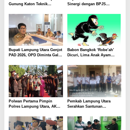
Gunung Katon Teknik
Sinergi dengan BPJS
Pascapanen, Dorong Nilai
Kesehatan, Dorong Layanan
Jual Hasil Panen Meningkat
Kesehatan Makin Cepat dan
Mudah
Bupati Lampung Utara Genjot
Babon Bangkok ‘Robe’ah’
PAD 2026, OPD Diminta Gali
Dicuri, Lima Anak Ayam
Sumber Pendapatan Baru
Menangis Piyik-Piyik, Warga
hingga Optimalkan PBB-P2
Gang Jalaba Kotabumi Heboh
Polwan Pertama Pimpin
Pemkab Lampung Utara
Polres Lampung Utara, AKBP
Serahkan Santunan
Raswidiati Disambut Tradisi
Kemensos kepada Keluarga
Pedang Pora
Korban Kebakaran