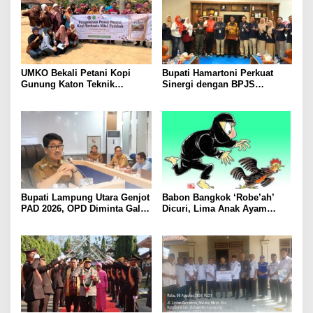
UMKO Bekali Petani Kopi
Bupati Hamartoni Perkuat
Gunung Katon Teknik
Sinergi dengan BPJS
Pascapanen, Dorong Nilai
Kesehatan, Dorong Layanan
Jual Hasil Panen Meningkat
Kesehatan Makin Cepat dan
Mudah
Bupati Lampung Utara Genjot
Babon Bangkok ‘Robe’ah’
PAD 2026, OPD Diminta Gali
Dicuri, Lima Anak Ayam
Sumber Pendapatan Baru
Menangis Piyik-Piyik, Warga
hingga Optimalkan PBB-P2
Gang Jalaba Kotabumi Heboh