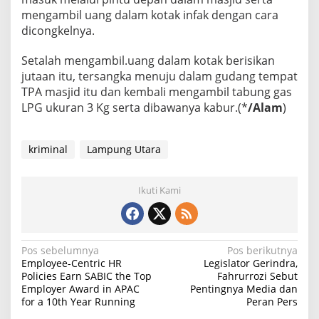
mengambil uang dalam kotak infak dengan cara
dicongkelnya.
Setalah mengambil.uang dalam kotak berisikan
jutaan itu, tersangka menuju dalam gudang tempat
TPA masjid itu dan kembali mengambil tabung gas
LPG ukuran 3 Kg serta dibawanya kabur.(*
/Alam
)
kriminal
Lampung Utara
Ikuti Kami
N
Pos sebelumnya
Pos berikutnya
Employee-Centric HR
Legislator Gerindra,
a
Policies Earn SABIC the Top
Fahrurrozi Sebut
Employer Award in APAC
Pentingnya Media dan
v
for a 10th Year Running
Peran Pers
i