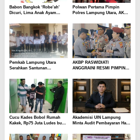
Babon Bangkok ‘Robe’ah’
Polwan Pertama Pimpin
Dicuri, Lima Anak Ayam
Polres Lampung Utara, AKBP
Menangis Piyik-Piyik, Warga
Raswidiati Disambut Tradisi
Gang Jalaba Kotabumi Heboh
Pedang Pora
Pemkab Lampung Utara
AKBP RASWIDIATI
Serahkan Santunan
ANGGRAINI RESMI PIMPIN
Kemensos kepada Keluarga
POLRES LAMPUNG UTARA,
Korban Kebakaran
BAWA KOMITMEN PERKUAT
KAMTIBMAS DAN
PELAYANAN PRESISI
Cucu Kades Bobol Rumah
Akademisi UIN Lampung
Kakek, Rp75 Juta Ludes buat
Minta Audit Pembayaran Hak
Judol, Diringkus dan
ASN Terpidana Korupsi:
Ditembak Polisi
Kepastian Hukum Tak Boleh
Berlarut