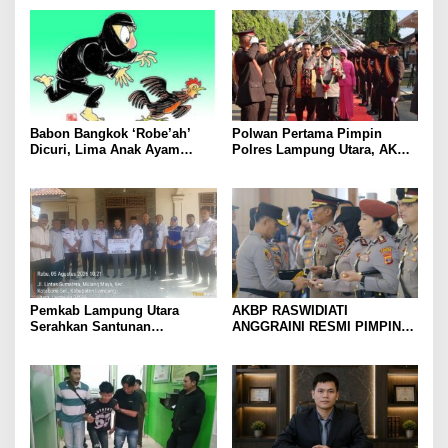
Kesehatan Makin Cepat dan
hingga Optimalkan PBB-P2
Mudah
Babon Bangkok ‘Robe’ah’
Polwan Pertama Pimpin
Dicuri, Lima Anak Ayam
Polres Lampung Utara, AKBP
Menangis Piyik-Piyik, Warga
Raswidiati Disambut Tradisi
Gang Jalaba Kotabumi Heboh
Pedang Pora
Pemkab Lampung Utara
AKBP RASWIDIATI
Serahkan Santunan
ANGGRAINI RESMI PIMPIN
Kemensos kepada Keluarga
POLRES LAMPUNG UTARA,
Korban Kebakaran
BAWA KOMITMEN PERKUAT
KAMTIBMAS DAN
PELAYANAN PRESISI