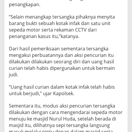
i
penangkapan.
n
g
“Selain menangkap tersangka pihaknya menyita
k
u
barang bukti sebuah kotak infak dan satu unit
s
sepeda motor serta rekaman CCTV dari
P
penanganan kasus itu,”katanya.
o
l
Dari hasil pemeriksaan sementara tersangka
i
s
mengakui perbuatannya dan aksi pencurian itu
i
dilakukan dilakukan seorang diri dan uang hasil
curian telah habis dipergunakan untuk bermain
judi.
“Uang hasil curian dalam kotak infak telah habis
untuk berjudi,” ujar Kapolsek.
Sementara itu, modus aksi pencurian tersangka
dilakukan dengan cara mengendarai sepeda motor
menuju ke masjid Nurul Huda, setelah berada di
masjid itu, dilihatnya sepi tersangka langsung
masuk melalui pintu depan dalam masjid serta