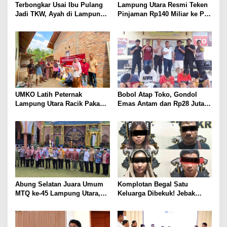
Terbongkar Usai Ibu Pulang
Lampung Utara Resmi Teken
Jadi TKW, Ayah di Lampung
Pinjaman Rp140 Miliar ke PT
Utara Diduga Cabuli Anak
SMI untuk Perbaikan 17 Ruas
Kandung Selama Empat
Jalan
Tahun, Nyaris Diamuk Massa
UMKO Latih Peternak
Bobol Atap Toko, Gondol
Lampung Utara Racik Pakan
Emas Antam dan Rp28 Juta!
Konsentrat, Solusi Hadapi
Tim 905 Krisna Lamut
Kemarau dan Harga Pakan
Bersama Reskrim Polsek
Mahal
Kotabumi Kota Bekuk
Komplotan Curat
Abung Selatan Juara Umum
Komplotan Begal Satu
MTQ ke-45 Lampung Utara,
Keluarga Dibekuk! Jebak
Tuan Rumah Tutup Ajang
Korban Lewat MiChat,
dengan Prestasi Gemilang
Todong Airsoft Gun lalu
Gondol Motor