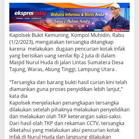
,
P
e
m
u
d
Kapolsek Bukit Kemuning, Kompol Muhidin, Rabu
a
(1/2/2023), mengatakan tersangka ditangkap
d
karena melakukan dugaan pencurian kotak infak
i
yang berisikan uang senilai Rp 2 juta di dalam
L
a
Masjid Nurul Huda di jalan Lintas Sumatera Desa
m
Tajung, Waras, Abung Tinggi, Lampung Utara .
p
u
“Tersangka dan barang bukti hasil curian kini telah
n
diamankan guna proses penyidikan lebih lanjut,”
g
U
kata dia
t
Kapolsek menjelaskan penangkapan tersangka
a
dilakukan setelah pihaknya melakukan penyelidikan
r
dan melakukan olah TKP keterangan saksi-saksi.
a
Dari hasil olah TKP dan rekaman CCTV, tersangka
D
i
diketahui yang melakukan aksi pencurian kotak
r
infak di Nurul Huda dan langsung dilakukan