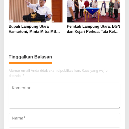
Bupati Lampung Utara
Pemkab Lampung Utara, BGN
Hamartoni, Minta Mitra MBG
dan Kejari Perkuat Tata Kelola
Sisihkan Keuntungan untuk
MBG, BUMDes Jadi Mitra
Anak Penerima Manfaat
Strategis
Tinggalkan Balasan
Alamat email Anda tidak akan dipublikasikan.
Ruas yang wajib
ditandai
*