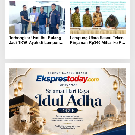
Bertahun-tahun
Terbongkar Usai Ibu Pulang
Lampung Utara Resmi Teken
Jadi TKW, Ayah di Lampung
Pinjaman Rp140 Miliar ke PT
Utara Diduga Cabuli Anak
SMI untuk Perbaikan 17 Ruas
Kandung Selama Empat
Jalan
Tahun, Nyaris Diamuk Massa