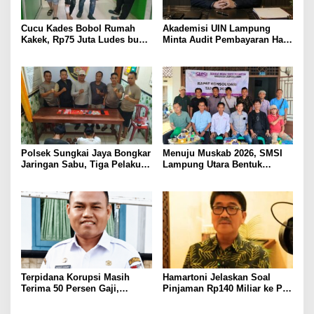
Cucu Kades Bobol Rumah
Akademisi UIN Lampung
Kakek, Rp75 Juta Ludes buat
Minta Audit Pembayaran Hak
Judol, Diringkus dan
ASN Terpidana Korupsi:
Ditembak Polisi
Kepastian Hukum Tak Boleh
Berlarut
Polsek Sungkai Jaya Bongkar
Menuju Muskab 2026, SMSI
Jaringan Sabu, Tiga Pelaku
Lampung Utara Bentuk
Dibekuk
Panitia dan Susun
Kepengurusan
Terpidana Korupsi Masih
Hamartoni Jelaskan Soal
Terima 50 Persen Gaji,
Pinjaman Rp140 Miliar ke PT
BKSDM Lampung Utara;
SMI: Tanpa Terobosan,
Tunggu Keputusan BKN
Perbaikan Jalan Butuh Waktu