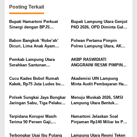
g
Posting Terkait
a
s
Bupati Hamartoni Perkuat
Bupati Lampung Utara Genjot
Sinergi dengan BPJS
PAD 2026, OPD Diminta Gali
i
Kesehatan, Dorong Layanan
Sumber Pendapatan Baru
Kesehatan Makin Cepat dan
hingga Optimalkan PBB-P2
p
Babon Bangkok ‘Robe’ah’
Polwan Pertama Pimpin
Mudah
Dicuri, Lima Anak Ayam
Polres Lampung Utara, AKBP
o
Menangis Piyik-Piyik, Warga
Raswidiati Disambut Tradisi
s
Gang Jalaba Kotabumi Heboh
Pedang Pora
Pemkab Lampung Utara
AKBP RASWIDIATI
Serahkan Santunan
ANGGRAINI RESMI PIMPIN
Kemensos kepada Keluarga
POLRES LAMPUNG UTARA,
Korban Kebakaran
BAWA KOMITMEN PERKUAT
Cucu Kades Bobol Rumah
Akademisi UIN Lampung
KAMTIBMAS DAN
Kakek, Rp75 Juta Ludes buat
Minta Audit Pembayaran Hak
PELAYANAN PRESISI
Judol, Diringkus dan
ASN Terpidana Korupsi:
Ditembak Polisi
Kepastian Hukum Tak Boleh
Polsek Sungkai Jaya Bongkar
Menuju Muskab 2026, SMSI
Berlarut
Jaringan Sabu, Tiga Pelaku
Lampung Utara Bentuk
Dibekuk
Panitia dan Susun
Kepengurusan
Terpidana Korupsi Masih
Hamartoni Jelaskan Soal
Terima 50 Persen Gaji,
Pinjaman Rp140 Miliar ke PT
BKSDM Lampung Utara;
SMI: Tanpa Terobosan,
Tunggu Keputusan BKN
Perbaikan Jalan Butuh Waktu
Terbongkar Usai Ibu Pulang
Lampung Utara Resmi Teken