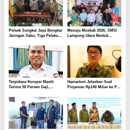
Polsek Sungkai Jaya Bongkar
Menuju Muskab 2026, SMSI
Jaringan Sabu, Tiga Pelaku
Lampung Utara Bentuk
Dibekuk
Panitia dan Susun
Kepengurusan
Terpidana Korupsi Masih
Hamartoni Jelaskan Soal
Terima 50 Persen Gaji,
Pinjaman Rp140 Miliar ke PT
BKSDM Lampung Utara;
SMI: Tanpa Terobosan,
Tunggu Keputusan BKN
Perbaikan Jalan Butuh Waktu
Bertahun-tahun