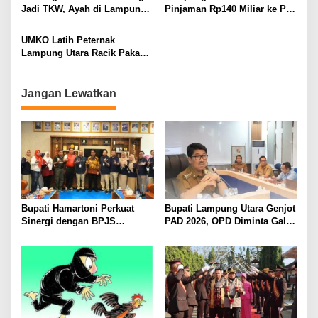
Bertahun-tahun
Jadi TKW, Ayah di Lampung
Pinjaman Rp140 Miliar ke PT
Utara Diduga Cabuli Anak
SMI untuk Perbaikan 17 Ruas
Kandung Selama Empat
Jalan
UMKO Latih Peternak
Tahun, Nyaris Diamuk Massa
Lampung Utara Racik Pakan
Konsentrat, Solusi Hadapi
Kemarau dan Harga Pakan
Mahal
Jangan Lewatkan
Bupati Hamartoni Perkuat
Bupati Lampung Utara Genjot
Sinergi dengan BPJS
PAD 2026, OPD Diminta Gali
Kesehatan, Dorong Layanan
Sumber Pendapatan Baru
Kesehatan Makin Cepat dan
hingga Optimalkan PBB-P2
Mudah