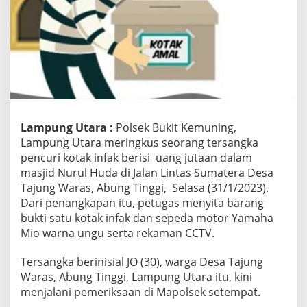
k
M
a
s
j
i
d
d
a
n
Lampung Utara :
Polsek Bukit Kemuning,
D
Lampung Utara meringkus seorang tersangka
i
pencuri kotak infak berisi uang jutaan dalam
p
masjid Nurul Huda di Jalan Lintas Sumatera Desa
a
k
Tajung Waras, Abung Tinggi, Selasa (31/1/2023).
a
Dari penangkapan itu, petugas menyita barang
i
bukti satu kotak infak dan sepeda motor Yamaha
B
Mio warna ungu serta rekaman CCTV.
e
r
j
Tersangka berinisial JO (30), warga Desa Tajung
u
Waras, Abung Tinggi, Lampung Utara itu, kini
d
menjalani pemeriksaan di Mapolsek setempat.
i