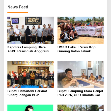
News Feed
Kapolres Lampung Utara
UMKO Bekali Petani Kopi
AKBP Raswidiati Anggraini
Gunung Katon Teknik
Bergerak Cepat, Rangkul
Pascapanen, Dorong Nilai
Tokoh Masyarakat dan Adat
Jual Hasil Panen Meningkat
Perkuat Kamtibmas
Bupati Hamartoni Perkuat
Bupati Lampung Utara Genjot
Sinergi dengan BPJS
PAD 2026, OPD Diminta Gali
Kesehatan, Dorong Layanan
Sumber Pendapatan Baru
Kesehatan Makin Cepat dan
hingga Optimalkan PBB-P2
Mudah