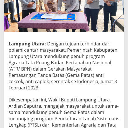
u
n
g
P
r
o
g
r
Lampung Utara:
Dengan tujuan terhindar dari
a
polemik antar masyarakat, Pemerintah Kabupaten
m
Lampung Utara mendukung penuh program
A
T
Agraria Tata Ruang Badan Pertanahan Nasional
R
(ATR/ BPN) dalam Gerakan Masyarakat
B
Pemasangan Tanda Batas (Gema Patas) anti
P
cekcok, anti caplok, serentak se Indonesia, Jumat 3
N
,
Februari 2023.
G
e
Dikesempatan ini, Wakil Bupati Lampung Utara,
r
Ardian Saputra, mengajak masyarakat untuk sama-
a
sama mendukung penuh Gema Patas dalam
k
a
menunjang program Pendaftaran Tanah Sistematis
n
Lengkap (PTSL) dari Kementerian Agraria dan Tata