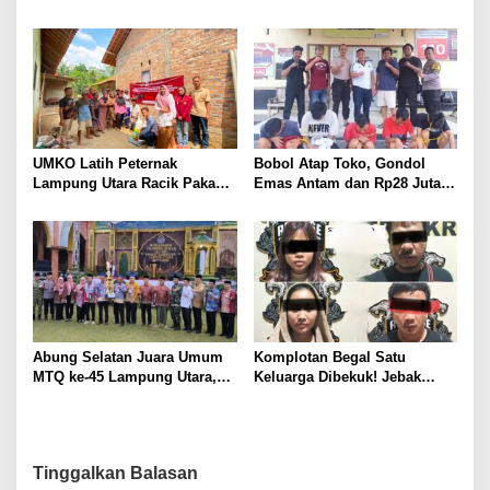
Utara Diduga Cabuli Anak
SMI untuk Perbaikan 17 Ruas
Kandung Selama Empat
Jalan
Tahun, Nyaris Diamuk Massa
UMKO Latih Peternak
Bobol Atap Toko, Gondol
Lampung Utara Racik Pakan
Emas Antam dan Rp28 Juta!
Konsentrat, Solusi Hadapi
Tim 905 Krisna Lamut
Kemarau dan Harga Pakan
Bersama Reskrim Polsek
Mahal
Kotabumi Kota Bekuk
Komplotan Curat
Abung Selatan Juara Umum
Komplotan Begal Satu
MTQ ke-45 Lampung Utara,
Keluarga Dibekuk! Jebak
Tuan Rumah Tutup Ajang
Korban Lewat MiChat,
dengan Prestasi Gemilang
Todong Airsoft Gun lalu
Gondol Motor
Tinggalkan Balasan