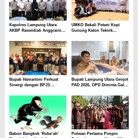
Kapolres Lampung Utara
UMKO Bekali Petani Kopi
AKBP Raswidiati Anggraini
Gunung Katon Teknik
Bergerak Cepat, Rangkul
Pascapanen, Dorong Nilai
Tokoh Masyarakat dan Adat
Jual Hasil Panen Meningkat
Perkuat Kamtibmas
Bupati Hamartoni Perkuat
Bupati Lampung Utara Genjot
Sinergi dengan BPJS
PAD 2026, OPD Diminta Gali
Kesehatan, Dorong Layanan
Sumber Pendapatan Baru
Kesehatan Makin Cepat dan
hingga Optimalkan PBB-P2
Mudah
Babon Bangkok ‘Robe’ah’
Polwan Pertama Pimpin