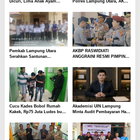
Dicuri, Lima Anak Ayam
Polres Lampung Utara, AKBP
Menangis Piyik-Piyik, Warga
Raswidiati Disambut Tradisi
Gang Jalaba Kotabumi Heboh
Pedang Pora
Pemkab Lampung Utara
AKBP RASWIDIATI
Serahkan Santunan
ANGGRAINI RESMI PIMPIN
Kemensos kepada Keluarga
POLRES LAMPUNG UTARA,
Korban Kebakaran
BAWA KOMITMEN PERKUAT
KAMTIBMAS DAN
PELAYANAN PRESISI
Cucu Kades Bobol Rumah
Akademisi UIN Lampung
Kakek, Rp75 Juta Ludes buat
Minta Audit Pembayaran Hak
Judol, Diringkus dan
ASN Terpidana Korupsi:
Ditembak Polisi
Kepastian Hukum Tak Boleh
Berlarut