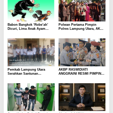
Babon Bangkok ‘Robe’ah’
Polwan Pertama Pimpin
Dicuri, Lima Anak Ayam
Polres Lampung Utara, AKBP
Menangis Piyik-Piyik, Warga
Raswidiati Disambut Tradisi
Gang Jalaba Kotabumi Heboh
Pedang Pora
Pemkab Lampung Utara
AKBP RASWIDIATI
Serahkan Santunan
ANGGRAINI RESMI PIMPIN
Kemensos kepada Keluarga
POLRES LAMPUNG UTARA,
Korban Kebakaran
BAWA KOMITMEN PERKUAT
KAMTIBMAS DAN
PELAYANAN PRESISI