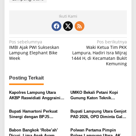
Ikuti Kami
N
Pos sebelumnya
Pos berikutnya
IMBI Ajak PWI Sukseskan
Waki Ketua Tim PKK
a
Lampung Elephant Bike
Lampura, Hadiri Isra Mijraj
Week
1444 H, di Kecamatan Bukit
v
Kemuning
i
g
Posting Terkait
a
s
Kapolres Lampung Utara
UMKO Bekali Petani Kopi
AKBP Raswidiati Anggraini
Gunung Katon Teknik
i
Bergerak Cepat, Rangkul
Pascapanen, Dorong Nilai
Tokoh Masyarakat dan Adat
Jual Hasil Panen Meningkat
p
Bupati Hamartoni Perkuat
Bupati Lampung Utara Genjot
Perkuat Kamtibmas
Sinergi dengan BPJS
PAD 2026, OPD Diminta Gali
o
Kesehatan, Dorong Layanan
Sumber Pendapatan Baru
s
Kesehatan Makin Cepat dan
hingga Optimalkan PBB-P2
Babon Bangkok ‘Robe’ah’
Polwan Pertama Pimpin
Mudah
Dicuri, Lima Anak Ayam
Polres Lampung Utara, AKBP