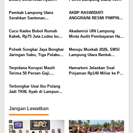
Menangis Piyik-Piyik, Warga
Raswidiati Disambut Tradisi
Gang Jalaba Kotabumi Heboh
Pedang Pora
Pemkab Lampung Utara
AKBP RASWIDIATI
Serahkan Santunan
ANGGRAINI RESMI PIMPIN
Kemensos kepada Keluarga
POLRES LAMPUNG UTARA,
Korban Kebakaran
BAWA KOMITMEN PERKUAT
Cucu Kades Bobol Rumah
Akademisi UIN Lampung
KAMTIBMAS DAN
Kakek, Rp75 Juta Ludes buat
Minta Audit Pembayaran Hak
PELAYANAN PRESISI
Judol, Diringkus dan
ASN Terpidana Korupsi:
Ditembak Polisi
Kepastian Hukum Tak Boleh
Polsek Sungkai Jaya Bongkar
Menuju Muskab 2026, SMSI
Berlarut
Jaringan Sabu, Tiga Pelaku
Lampung Utara Bentuk
Dibekuk
Panitia dan Susun
Kepengurusan
Terpidana Korupsi Masih
Hamartoni Jelaskan Soal
Terima 50 Persen Gaji,
Pinjaman Rp140 Miliar ke PT
BKSDM Lampung Utara;
SMI: Tanpa Terobosan,
Tunggu Keputusan BKN
Perbaikan Jalan Butuh Waktu
Terbongkar Usai Ibu Pulang
Bertahun-tahun
Jadi TKW, Ayah di Lampung
Utara Diduga Cabuli Anak
Kandung Selama Empat
Tahun, Nyaris Diamuk Massa
Jangan Lewatkan