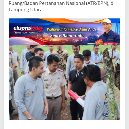
G
Ruang/Badan Pertanahan Nasional (ATR/BPN), di
e
Lampung Utara.
m
a
P
a
t
a
s
S
e
-
I
n
d
o
n
e
s
i
a