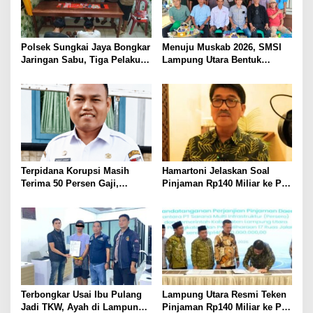
Polsek Sungkai Jaya Bongkar
Menuju Muskab 2026, SMSI
Jaringan Sabu, Tiga Pelaku
Lampung Utara Bentuk
Dibekuk
Panitia dan Susun
Kepengurusan
Terpidana Korupsi Masih
Hamartoni Jelaskan Soal
Terima 50 Persen Gaji,
Pinjaman Rp140 Miliar ke PT
BKSDM Lampung Utara;
SMI: Tanpa Terobosan,
Tunggu Keputusan BKN
Perbaikan Jalan Butuh Waktu
Bertahun-tahun
Terbongkar Usai Ibu Pulang
Lampung Utara Resmi Teken
Jadi TKW, Ayah di Lampung
Pinjaman Rp140 Miliar ke PT