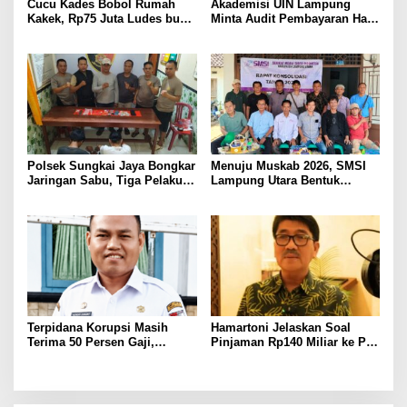
Cucu Kades Bobol Rumah
Akademisi UIN Lampung
Kakek, Rp75 Juta Ludes buat
Minta Audit Pembayaran Hak
Judol, Diringkus dan
ASN Terpidana Korupsi:
Ditembak Polisi
Kepastian Hukum Tak Boleh
Berlarut
Polsek Sungkai Jaya Bongkar
Menuju Muskab 2026, SMSI
Jaringan Sabu, Tiga Pelaku
Lampung Utara Bentuk
Dibekuk
Panitia dan Susun
Kepengurusan
Terpidana Korupsi Masih
Hamartoni Jelaskan Soal
Terima 50 Persen Gaji,
Pinjaman Rp140 Miliar ke PT
BKSDM Lampung Utara;
SMI: Tanpa Terobosan,
Tunggu Keputusan BKN
Perbaikan Jalan Butuh Waktu
Bertahun-tahun