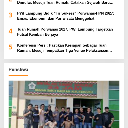
Dimulai, Mesuji Tuan Rumah, Catatkan Sejarah Baru
Kebangkitan Olahraga Di Bumi Ragab Begawe Caram
3
PWI Lampung Bidik “Tri Sukses” Porwanas-HPN 2027:
Emas, Ekonomi, dan Pariwisata Menggeliat
4
Tuan Rumah Porwanas 2027, PWI Lampung Targetkan
Futsal Kembali Berjaya
5
Konferensi Pers : Pastikan Kesiapan Sebagai Tuan
Rumah, Mesuji Tempatkan Tiga Venue Pelaksanaan
Soeratin Cup Piala Gubernur Lampung
Peristiwa