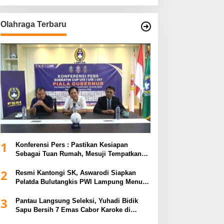
Olahraga Terbaru
1
Konferensi Pers : Pastikan Kesiapan
Sebagai Tuan Rumah, Mesuji Tempatkan
Tiga Venue Pelaksanaan Soeratin Cup
2
Piala Gubernur Lampung
Resmi Kantongi SK, Aswarodi Siapkan
Pelatda Bulutangkis PWI Lampung Menuju
Porwanas 2027
3
Pantau Langsung Seleksi, Yuhadi Bidik
Sapu Bersih 7 Emas Cabor Karoke di
Porwanas 2027