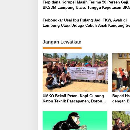
Terpidana Korupsi Masih Terima 50 Persen Gaji,
BKSDM Lampung Utara; Tunggu Keputusan BK
Terbongkar Usai Ibu Pulang Jadi TKW, Ayah di
Lampung Utara Diduga Cabuli Anak Kandung S
Empat Tahun, Nyaris Diamuk Massa
Jangan Lewatkan
UMKO Bekali Petani Kopi Gunung
Bupati Ha
Katon Teknik Pascapanen, Dorong
dengan B
Nilai Jual Hasil Panen Meningkat
Layanan 
dan Mud