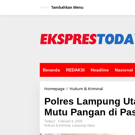
L
Tambahkan Menu
e
w
a
t
i
k
e
k
o
n
t
e
Beranda
REDAKSI
Headline
Nasional
n
Homepage
/
Hukum & Kriminal
P
o
Polres Lampung Ut
l
r
Mutu Pangan di Pas
e
s
L
Today2
Februari 9, 2026
Hukum & Kriminal
,
Lampung Utara
a
m