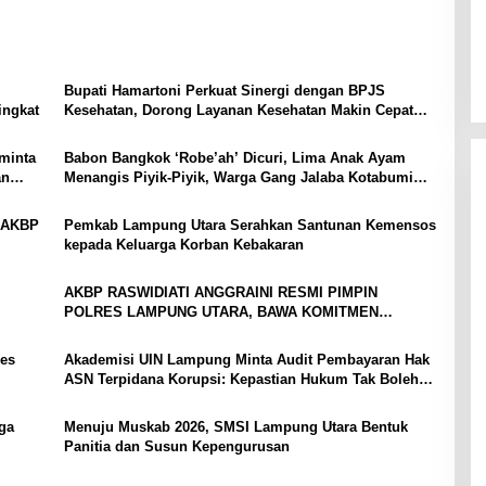
Bupati Hamartoni Perkuat Sinergi dengan BPJS
ingkat
Kesehatan, Dorong Layanan Kesehatan Makin Cepat
dan Mudah
minta
Babon Bangkok ‘Robe’ah’ Dicuri, Lima Anak Ayam
an
Menangis Piyik-Piyik, Warga Gang Jalaba Kotabumi
Heboh
, AKBP
Pemkab Lampung Utara Serahkan Santunan Kemensos
kepada Keluarga Korban Kebakaran
AKBP RASWIDIATI ANGGRAINI RESMI PIMPIN
POLRES LAMPUNG UTARA, BAWA KOMITMEN
PERKUAT KAMTIBMAS DAN PELAYANAN PRESISI
es
Akademisi UIN Lampung Minta Audit Pembayaran Hak
ASN Terpidana Korupsi: Kepastian Hukum Tak Boleh
Berlarut
ga
Menuju Muskab 2026, SMSI Lampung Utara Bentuk
Panitia dan Susun Kepengurusan