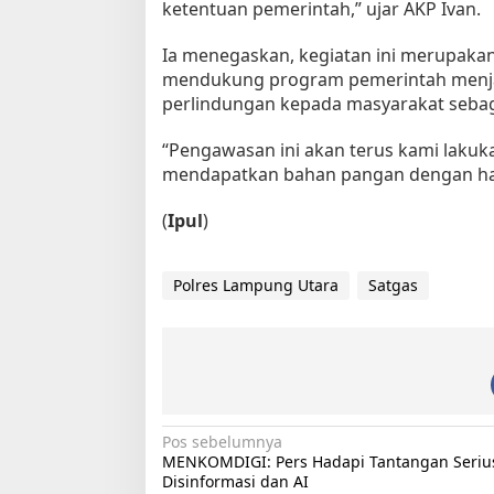
ketentuan pemerintah,” ujar AKP Ivan.
Ia menegaskan, kegiatan ini merupak
mendukung program pemerintah menjag
perlindungan kepada masyarakat seba
“Pengawasan ini akan terus kami laku
mendapatkan bahan pangan dengan har
(
Ipul
)
Polres Lampung Utara
Satgas
N
Pos sebelumnya
MENKOMDIGI: Pers Hadapi Tantangan Seriu
a
Disinformasi dan AI