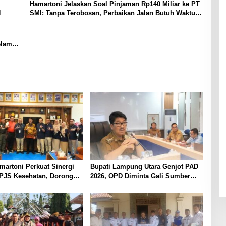
Hamartoni Jelaskan Soal Pinjaman Rp140 Miliar ke PT
N
SMI: Tanpa Terobosan, Perbaikan Jalan Butuh Waktu
Bertahun-tahun
elama
martoni Perkuat Sinergi
Bupati Lampung Utara Genjot PAD
PJS Kesehatan, Dorong
2026, OPD Diminta Gali Sumber
Kesehatan Makin Cepat
Pendapatan Baru hingga
ah
Optimalkan PBB-P2