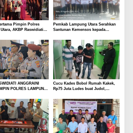
ertama Pimpin Polres
Pemkab Lampung Utara Serahkan
Utara, AKBP Raswidiati
Santunan Kemensos kepada
Tradisi Pedang Pora
Keluarga Korban Kebakaran
SWIDIATI ANGGRAINI
Cucu Kades Bobol Rumah Kakek,
IMPIN POLRES LAMPUNG
Rp75 Juta Ludes buat Judol,
BAWA KOMITMEN
Diringkus dan Ditembak Polisi
 KAMTIBMAS DAN
AN PRESISI