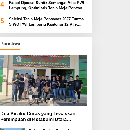
4
Faisol Djausal Suntik Semangat Atlet PWI
Lampung, Optimistis Tenis Meja Porwanas
Bidik Prestasi Nasional
5
Seleksi Tenis Meja Porwanas 2027 Tuntas,
SIWO PWI Lampung Kantongi 12 Atlet
Terbaik Bidik Medali Emas
Peristiwa
Dua Pelaku Curas yang Tewaskan
Perempuan di Kotabumi Utara
Ditangkap, Polisi Ungkap Motif