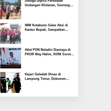
Ekonomi
Diduga Dipicu Persoalan
Undangan Khitanan, Seorang
Warga Lampung Timur Tewas
Tertembak
IMM Kotabumi Gelar Aksi di
Kantor Bupati, Sampaikan
Sembilan Tuntutan untuk
Pemkab Lampung Utara
Atlet PON Beladiri Dianiaya di
PKOR Way Halim, KONI Soroti
Lemahnya Pengamanan
Kawasan
Kejari Geledah Dinas di
Lampung Timur, Dokumen
Proyek Jalan Rp24 Miliar
Diangkut Penyidik