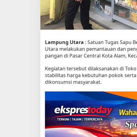
t
u
P
a
n
g
a
n
Lampung Utara
: Satuan Tugas Sapu B
d
Utara melakukan pemantauan dan peng
i
pangan di Pasar Central Kota Alam, Ke
P
a
Kegiatan tersebut dilaksanakan di To
s
a
stabilitas harga kebutuhan pokok ser
r
dikonsumsi masyarakat.
C
e
n
t
r
a
l
K
o
t