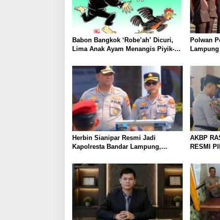
Babon Bangkok ‘Robe’ah’ Dicuri,
Polwan P
Lima Anak Ayam Menangis Piyik-
Lampung 
Piyik, Warga Gang Jalaba Kotabumi
Disambut 
Heboh
Herbin Sianipar Resmi Jadi
AKBP RA
Kapolresta Bandar Lampung,
RESMI P
Penindakan Korupsi Masuk
UTARA, 
Prioritas
PERKUAT
PELAYAN