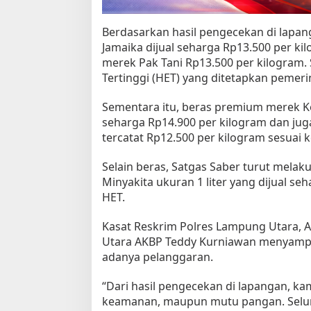
a
A
Berdasarkan hasil pengecekan di lapa
l
a
Jamaika dijual seharga Rp13.500 per ki
m
merek Pak Tani Rp13.500 per kilogram.
Tertinggi (HET) yang ditetapkan pemeri
Sementara itu, beras premium merek 
seharga Rp14.900 per kilogram dan jug
tercatat Rp12.500 per kilogram sesuai 
Selain beras, Satgas Saber turut mela
Minyakita ukuran 1 liter yang dijual s
HET.
Kasat Reskrim Polres Lampung Utara, A
Utara AKBP Teddy Kurniawan menyamp
adanya pelanggaran.
“Dari hasil pengecekan di lapangan, k
keamanan, maupun mutu pangan. Selur