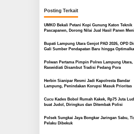
v
i
Posting Terkait
g
UMKO Bekali Petani Kopi Gunung Katon Teknik
a
Pascapanen, Dorong Nilai Jual Hasil Panen Men
s
Bupati Lampung Utara Genjot PAD 2026, OPD Di
i
Gali Sumber Pendapatan Baru hingga Optimalk
p
PBB-P2
o
Polwan Pertama Pimpin Polres Lampung Utara
Raswidiati Disambut Tradisi Pedang Pora
s
Herbin Sianipar Resmi Jadi Kapolresta Bandar
Lampung, Penindakan Korupsi Masuk Prioritas
Cucu Kades Bobol Rumah Kakek, Rp75 Juta Lud
buat Judol, Diringkus dan Ditembak Polisi
Polsek Sungkai Jaya Bongkar Jaringan Sabu, Ti
Pelaku Dibekuk