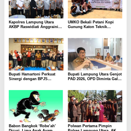
Kapolres Lampung Utara
UMKO Bekali Petani Kopi
AKBP Raswidiati Anggraini
Gunung Katon Teknik
Bergerak Cepat, Rangkul
Pascapanen, Dorong Nilai
Tokoh Masyarakat dan Adat
Jual Hasil Panen Meningkat
Perkuat Kamtibmas
Bupati Hamartoni Perkuat
Bupati Lampung Utara Genjot
Sinergi dengan BPJS
PAD 2026, OPD Diminta Gali
Kesehatan, Dorong Layanan
Sumber Pendapatan Baru
Kesehatan Makin Cepat dan
hingga Optimalkan PBB-P2
Mudah
Babon Bangkok ‘Robe’ah’
Polwan Pertama Pimpin
Dicuri, Lima Anak Ayam
Polres Lampung Utara, AKBP