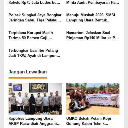
KAMTIBMAS DAN
Kakek, Rp75 Juta Ludes buat
Minta Audit Pembayaran Hak
PELAYANAN PRESISI
Judol, Diringkus dan
ASN Terpidana Korupsi:
Ditembak Polisi
Kepastian Hukum Tak Boleh
Polsek Sungkai Jaya Bongkar
Menuju Muskab 2026, SMSI
Berlarut
Jaringan Sabu, Tiga Pelaku
Lampung Utara Bentuk
Dibekuk
Panitia dan Susun
Kepengurusan
Terpidana Korupsi Masih
Hamartoni Jelaskan Soal
Terima 50 Persen Gaji,
Pinjaman Rp140 Miliar ke PT
BKSDM Lampung Utara;
SMI: Tanpa Terobosan,
Tunggu Keputusan BKN
Perbaikan Jalan Butuh Waktu
Terbongkar Usai Ibu Pulang
Bertahun-tahun
Jadi TKW, Ayah di Lampung
Utara Diduga Cabuli Anak
Kandung Selama Empat
Tahun, Nyaris Diamuk Massa
Jangan Lewatkan
Kapolres Lampung Utara
UMKO Bekali Petani Kopi
AKBP Raswidiati Anggraini
Gunung Katon Teknik