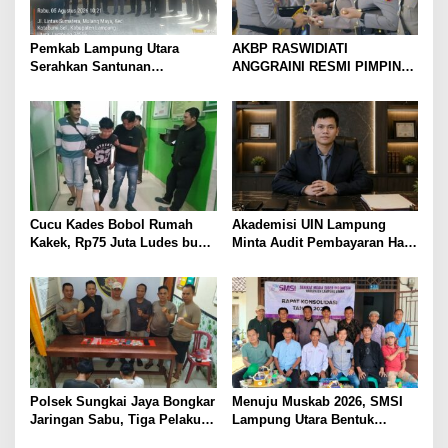
Pemkab Lampung Utara
AKBP RASWIDIATI
Serahkan Santunan
ANGGRAINI RESMI PIMPIN
Kemensos kepada Keluarga
POLRES LAMPUNG UTARA,
Korban Kebakaran
BAWA KOMITMEN PERKUAT
KAMTIBMAS DAN
PELAYANAN PRESISI
Cucu Kades Bobol Rumah
Akademisi UIN Lampung
Kakek, Rp75 Juta Ludes buat
Minta Audit Pembayaran Hak
Judol, Diringkus dan
ASN Terpidana Korupsi:
Ditembak Polisi
Kepastian Hukum Tak Boleh
Berlarut
Polsek Sungkai Jaya Bongkar
Menuju Muskab 2026, SMSI
Jaringan Sabu, Tiga Pelaku
Lampung Utara Bentuk
Dibekuk
Panitia dan Susun