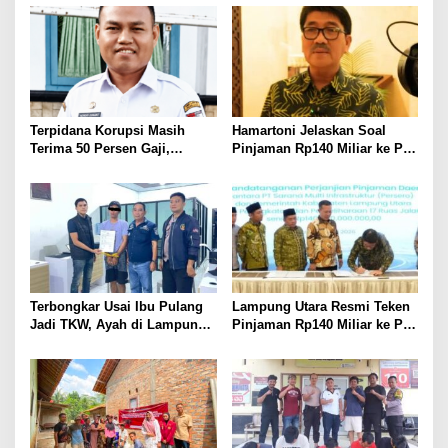
Kepengurusan
Terpidana Korupsi Masih
Hamartoni Jelaskan Soal
Terima 50 Persen Gaji,
Pinjaman Rp140 Miliar ke PT
BKSDM Lampung Utara;
SMI: Tanpa Terobosan,
Tunggu Keputusan BKN
Perbaikan Jalan Butuh Waktu
Bertahun-tahun
Terbongkar Usai Ibu Pulang
Lampung Utara Resmi Teken
Jadi TKW, Ayah di Lampung
Pinjaman Rp140 Miliar ke PT
Utara Diduga Cabuli Anak
SMI untuk Perbaikan 17 Ruas
Kandung Selama Empat
Jalan
Tahun, Nyaris Diamuk Massa