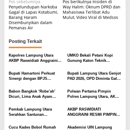
N
Pos sebelumnya
Pos berikutnya
Insiden di
Penyelundupan Narkoba
Way Halim: Oknum DPRD dan
a
Gagal di Lapas Kotabumi,
Mahasiswa Terlibat Adu
Barang Haram
Mulut, Video Viral di Medsos
v
Disembunyikan dalam
i
Pemanas Air
g
Posting Terkait
a
s
Kapolres Lampung Utara
UMKO Bekali Petani Kopi
i
AKBP Raswidiati Anggraini
Gunung Katon Teknik
Bergerak Cepat, Rangkul
Pascapanen, Dorong Nilai
p
Tokoh Masyarakat dan Adat
Jual Hasil Panen Meningkat
Bupati Hamartoni Perkuat
Bupati Lampung Utara Genjot
o
Perkuat Kamtibmas
Sinergi dengan BPJS
PAD 2026, OPD Diminta Gali
s
Kesehatan, Dorong Layanan
Sumber Pendapatan Baru
Kesehatan Makin Cepat dan
hingga Optimalkan PBB-P2
Babon Bangkok ‘Robe’ah’
Polwan Pertama Pimpin
Mudah
Dicuri, Lima Anak Ayam
Polres Lampung Utara, AKBP
Menangis Piyik-Piyik, Warga
Raswidiati Disambut Tradisi
Gang Jalaba Kotabumi Heboh
Pedang Pora
Pemkab Lampung Utara
AKBP RASWIDIATI
Serahkan Santunan
ANGGRAINI RESMI PIMPIN
Kemensos kepada Keluarga
POLRES LAMPUNG UTARA,
Korban Kebakaran
BAWA KOMITMEN PERKUAT
Cucu Kades Bobol Rumah
Akademisi UIN Lampung