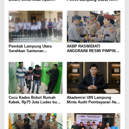
Menangis Piyik-Piyik, Warga
Raswidiati Disambut Tradisi
Gang Jalaba Kotabumi Heboh
Pedang Pora
Pemkab Lampung Utara
AKBP RASWIDIATI
Serahkan Santunan
ANGGRAINI RESMI PIMPIN
Kemensos kepada Keluarga
POLRES LAMPUNG UTARA,
Korban Kebakaran
BAWA KOMITMEN PERKUAT
KAMTIBMAS DAN
PELAYANAN PRESISI
Cucu Kades Bobol Rumah
Akademisi UIN Lampung
Kakek, Rp75 Juta Ludes buat
Minta Audit Pembayaran Hak
Judol, Diringkus dan
ASN Terpidana Korupsi:
Ditembak Polisi
Kepastian Hukum Tak Boleh
Berlarut