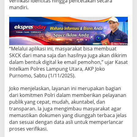
verifikasi identitas hingga pencetakan secara
a
t
mandiri.
A
p
l
i
k
a
s
“Melalui aplikasi ini, masyarakat bisa membuat
i
SKCK dari mana saja dan hasilnya juga akan dikirim
P
O
dalam bentuk digital ke email pemohon,” ujar Kasat
L
Intelkam Polres Lampung Utara, AKP Joko
R
Purnomo, Sabtu (1/11/2025).
I
S
Joko menjelaskan, layanan ini merupakan bagian
u
p
dari komitmen Polri dalam memberikan pelayanan
e
publik yang cepat, mudah, akuntabel, dan
r
transparan. Ia juga mengimbau masyarakat agar
A
memastikan dokumen yang diunggah terbaca jelas
p
p
dan sesuai dengan data asli untuk memperlancar
proses verifikasi.