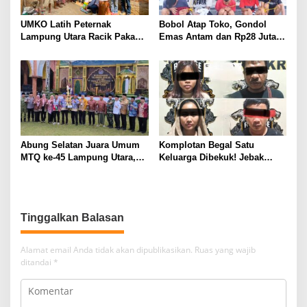
UMKO Latih Peternak
Bobol Atap Toko, Gondol
Lampung Utara Racik Pakan
Emas Antam dan Rp28 Juta!
Konsentrat, Solusi Hadapi
Tim 905 Krisna Lamut
Kemarau dan Harga Pakan
Bersama Reskrim Polsek
Mahal
Kotabumi Kota Bekuk
Komplotan Curat
Abung Selatan Juara Umum
Komplotan Begal Satu
MTQ ke-45 Lampung Utara,
Keluarga Dibekuk! Jebak
Tuan Rumah Tutup Ajang
Korban Lewat MiChat,
dengan Prestasi Gemilang
Todong Airsoft Gun lalu
Gondol Motor
Tinggalkan Balasan
Alamat email Anda tidak akan dipublikasikan.
Ruas yang wajib
ditandai
*