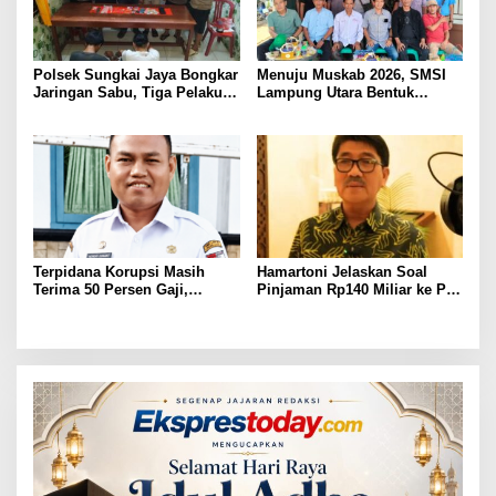
Polsek Sungkai Jaya Bongkar
Menuju Muskab 2026, SMSI
Jaringan Sabu, Tiga Pelaku
Lampung Utara Bentuk
Dibekuk
Panitia dan Susun
Kepengurusan
Terpidana Korupsi Masih
Hamartoni Jelaskan Soal
Terima 50 Persen Gaji,
Pinjaman Rp140 Miliar ke PT
BKSDM Lampung Utara;
SMI: Tanpa Terobosan,
Tunggu Keputusan BKN
Perbaikan Jalan Butuh Waktu
Bertahun-tahun