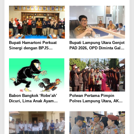
Bergerak Cepat, Rangkul
Pascapanen, Dorong Nilai
Tokoh Masyarakat dan Adat
Jual Hasil Panen Meningkat
Perkuat Kamtibmas
Bupati Hamartoni Perkuat
Bupati Lampung Utara Genjot
Sinergi dengan BPJS
PAD 2026, OPD Diminta Gali
Kesehatan, Dorong Layanan
Sumber Pendapatan Baru
Kesehatan Makin Cepat dan
hingga Optimalkan PBB-P2
Mudah
Babon Bangkok ‘Robe’ah’
Polwan Pertama Pimpin
Dicuri, Lima Anak Ayam
Polres Lampung Utara, AKBP
Menangis Piyik-Piyik, Warga
Raswidiati Disambut Tradisi
Gang Jalaba Kotabumi Heboh
Pedang Pora