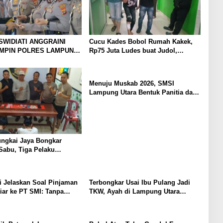
SWIDIATI ANGGRAINI
Cucu Kades Bobol Rumah Kakek,
IMPIN POLRES LAMPUNG
Rp75 Juta Ludes buat Judol,
BAWA KOMITMEN
Diringkus dan Ditembak Polisi
 KAMTIBMAS DAN
AN PRESISI
Menuju Muskab 2026, SMSI
Lampung Utara Bentuk Panitia dan
Susun Kepengurusan
ungkai Jaya Bongkar
Sabu, Tiga Pelaku
 Jelaskan Soal Pinjaman
Terbongkar Usai Ibu Pulang Jadi
iar ke PT SMI: Tanpa
TKW, Ayah di Lampung Utara
, Perbaikan Jalan Butuh
Diduga Cabuli Anak Kandung
rtahun-tahun
Selama Empat Tahun, Nyaris
Diamuk Massa