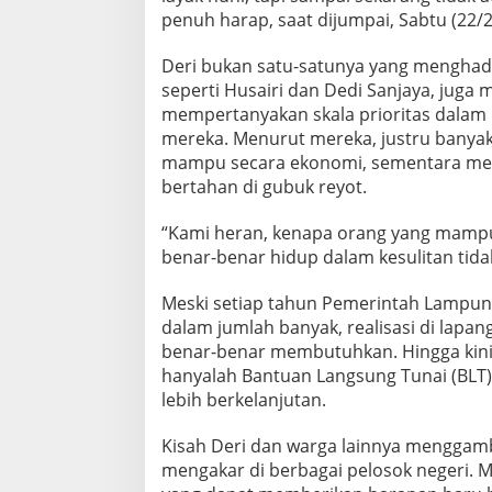
d
penuh harap, saat dijumpai, Sabtu (22/2
a
s
Deri bukan satu-satunya yang menghadap
seperti Husairi dan Dedi Sanjaya, juga
mempertanyakan skala prioritas dalam 
mereka. Menurut mereka, justru banyak
mampu secara ekonomi, sementara me
bertahan di gubuk reyot.
“Kami heran, kenapa orang yang mamp
benar-benar hidup dalam kesulitan tida
Meski setiap tahun Pemerintah Lampu
dalam jumlah banyak, realisasi di la
benar-benar membutuhkan. Hingga kini
hanyalah Bantuan Langsung Tunai (BLT)
lebih berkelanjutan.
Kisah Deri dan warga lainnya menggam
mengakar di berbagai pelosok negeri. Me