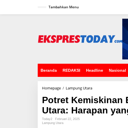
L
Tambahkan Menu
e
w
a
t
i
k
e
k
o
n
t
e
n
Beranda
REDAKSI
Headline
Nasional
Homepage
/
Lampung Utara
P
o
Potret Kemiskinan
t
r
Utara: Harapan yan
e
t
K
Today2
Februari 22, 2025
Lampung Utara
e