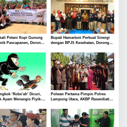
ali Petani Kopi Gunung
Bupati Hamartoni Perkuat Sinergi
knik Pascapanen, Dorong
dengan BPJS Kesehatan, Dorong
l Hasil Panen Meningkat
Layanan Kesehatan Makin Cepat
dan Mudah
gkok ‘Robe’ah’ Dicuri,
Polwan Pertama Pimpin Polres
k Ayam Menangis Piyik-
Lampung Utara, AKBP Raswidiati
rga Gang Jalaba Kotabumi
Disambut Tradisi Pedang Pora