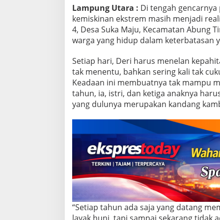
t
Lampung Utara :
Di tengah gencarnya
a
kemiskinan ekstrem masih menjadi reali
r
4, Desa Suka Maju, Kecamatan Abung Tin
a
:
warga yang hidup dalam keterbatasan 
H
a
Setiap hari, Deri harus menelan kepahi
r
tak menentu, bahkan sering kali tak c
a
Keadaan ini membuatnya tak mampu me
p
a
tahun, ia, istri, dan ketiga anaknya ha
n
yang dulunya merupakan kandang kamb
y
a
n
g
S
e
l
a
l
u
K
“Setiap tahun ada saja yang datang me
a
n
layak huni, tapi sampai sekarang tidak 