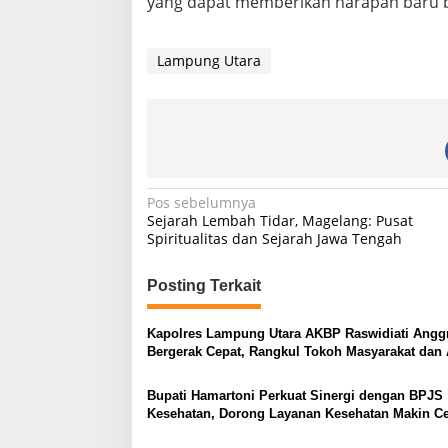
yang dapat memberikan harapan baru b
Lampung Utara
N
Pos sebelumnya
Sejarah Lembah Tidar, Magelang: Pusat
a
Spiritualitas dan Sejarah Jawa Tengah
v
i
Posting Terkait
g
Kapolres Lampung Utara AKBP Raswidiati Anggr
a
Bergerak Cepat, Rangkul Tokoh Masyarakat dan 
s
Perkuat Kamtibmas
Bupati Hamartoni Perkuat Sinergi dengan BPJS
i
Kesehatan, Dorong Layanan Kesehatan Makin C
p
dan Mudah