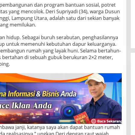
 pembangunan dan program bantuan sosial, potret
tas yang mencolok. Deri Supriyadi (34), warga Dusun
ggi, Lampung Utara, adalah satu dari sekian banyak
yang memilukan.
tan hidup. Sebagai buruh serabutan, penghasilannya
ukup untuk memenuhi kebutuhan dapur keluarganya.
mbangun rumah yang layak huni. Selama bertahun-
rus bertahan di sebuah gubuk berukuran 2×2 meter,
ing.
mbawa janji, katanya saya akan dapat bantuan rumah
ada realisasinya,” ungkap Deri dengan raut wajah