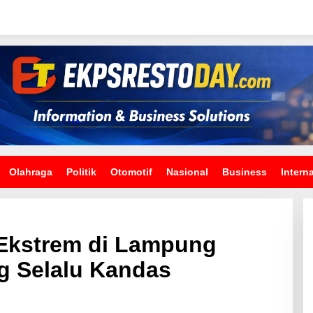
Olahraga
Politik
Otomotif
Nasional
Business
Intern
 Ekstrem di Lampung
g Selalu Kandas