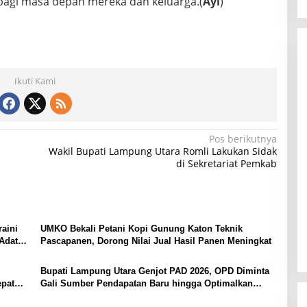
agi masa depan mereka dan keluarga.(
Ayi
)
Ikuti Kami
Pos berikutnya
Wakil Bupati Lampung Utara Romli Lakukan Sidak
di Sekretariat Pemkab
aini
UMKO Bekali Petani Kopi Gunung Katon Teknik
Adat
Pascapanen, Dorong Nilai Jual Hasil Panen Meningkat
Bupati Lampung Utara Genjot PAD 2026, OPD Diminta
epat
Gali Sumber Pendapatan Baru hingga Optimalkan
PBB-P2