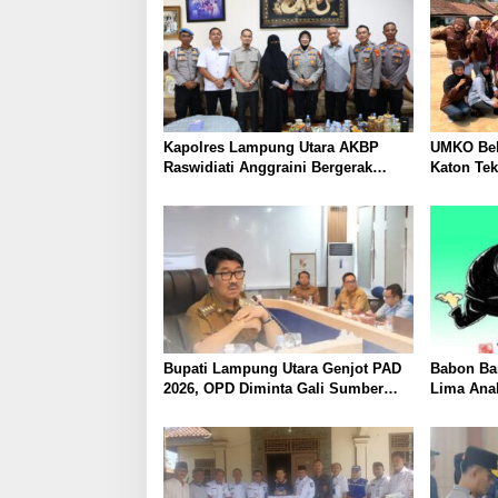
Kapolres Lampung Utara AKBP
UMKO Bek
Raswidiati Anggraini Bergerak
Katon Te
Cepat, Rangkul Tokoh Masyarakat
Nilai Jua
dan Adat Perkuat Kamtibmas
Bupati Lampung Utara Genjot PAD
Babon Ban
2026, OPD Diminta Gali Sumber
Lima Ana
Pendapatan Baru hingga
Piyik, Wa
Optimalkan PBB-P2
Heboh