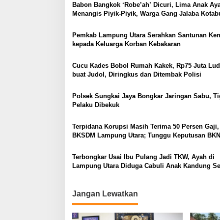
o
Babon Bangkok ‘Robe’ah’ Dicuri, Lima Anak A
Menangis Piyik-Piyik, Warga Gang Jalaba Kota
s
Heboh
Pemkab Lampung Utara Serahkan Santunan Ke
kepada Keluarga Korban Kebakaran
Cucu Kades Bobol Rumah Kakek, Rp75 Juta Lud
buat Judol, Diringkus dan Ditembak Polisi
Polsek Sungkai Jaya Bongkar Jaringan Sabu, Ti
Pelaku Dibekuk
Terpidana Korupsi Masih Terima 50 Persen Gaji,
BKSDM Lampung Utara; Tunggu Keputusan BK
Terbongkar Usai Ibu Pulang Jadi TKW, Ayah di
Lampung Utara Diduga Cabuli Anak Kandung S
Empat Tahun, Nyaris Diamuk Massa
Jangan Lewatkan