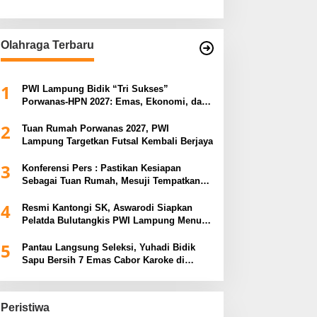
Olahraga Terbaru
1
PWI Lampung Bidik “Tri Sukses”
Porwanas-HPN 2027: Emas, Ekonomi, dan
Pariwisata Menggeliat
2
Tuan Rumah Porwanas 2027, PWI
Lampung Targetkan Futsal Kembali Berjaya
3
Konferensi Pers : Pastikan Kesiapan
Sebagai Tuan Rumah, Mesuji Tempatkan
Tiga Venue Pelaksanaan Soeratin Cup
4
Piala Gubernur Lampung
Resmi Kantongi SK, Aswarodi Siapkan
Pelatda Bulutangkis PWI Lampung Menuju
Porwanas 2027
5
Pantau Langsung Seleksi, Yuhadi Bidik
Sapu Bersih 7 Emas Cabor Karoke di
Porwanas 2027
Peristiwa