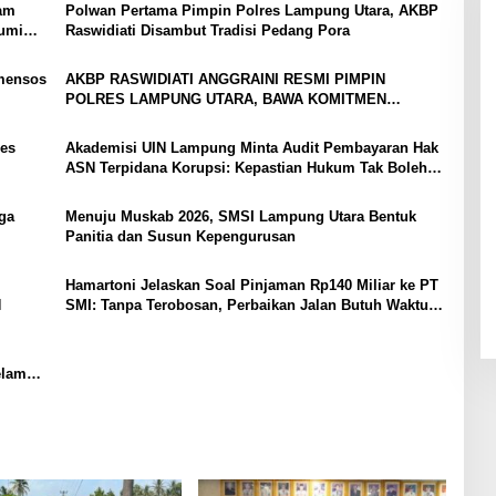
yam
Polwan Pertama Pimpin Polres Lampung Utara, AKBP
bumi
Raswidiati Disambut Tradisi Pedang Pora
mensos
AKBP RASWIDIATI ANGGRAINI RESMI PIMPIN
POLRES LAMPUNG UTARA, BAWA KOMITMEN
PERKUAT KAMTIBMAS DAN PELAYANAN PRESISI
es
Akademisi UIN Lampung Minta Audit Pembayaran Hak
ASN Terpidana Korupsi: Kepastian Hukum Tak Boleh
Berlarut
ga
Menuju Muskab 2026, SMSI Lampung Utara Bentuk
Panitia dan Susun Kepengurusan
Hamartoni Jelaskan Soal Pinjaman Rp140 Miliar ke PT
N
SMI: Tanpa Terobosan, Perbaikan Jalan Butuh Waktu
Bertahun-tahun
elama