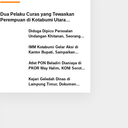
Dua Pelaku Curas yang Tewaskan
Perempuan di Kotabumi Utara
Ditangkap, Polisi Ungkap Motif
Ekonomi
Diduga Dipicu Persoalan
Undangan Khitanan, Seorang
Warga Lampung Timur Tewas
Tertembak
IMM Kotabumi Gelar Aksi di
Kantor Bupati, Sampaikan
Sembilan Tuntutan untuk
Pemkab Lampung Utara
Atlet PON Beladiri Dianiaya di
PKOR Way Halim, KONI Soroti
Lemahnya Pengamanan
Kawasan
Kejari Geledah Dinas di
Lampung Timur, Dokumen
Proyek Jalan Rp24 Miliar
Diangkut Penyidik