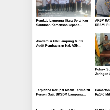
Pemkab Lampung Utara Serahkan
AKBP RA
Santunan Kemensos kepada
RESMI P
Keluarga Korban Kebakaran
UTARA, 
PERKUAT
PELAYAN
Akademisi UIN Lampung Minta
Audit Pembayaran Hak ASN
Terpidana Korupsi: Kepastian
Hukum Tak Boleh Berlarut
Polsek S
Jaringan 
Dibekuk
Terpidana Korupsi Masih Terima 50
Hamartoni
Persen Gaji, BKSDM Lampung
Rp140 Mil
Utara; Tunggu Keputusan BKN
Terobosan
Waktu Be