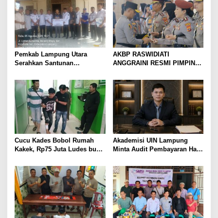
Pemkab Lampung Utara
AKBP RASWIDIATI
Serahkan Santunan
ANGGRAINI RESMI PIMPIN
Kemensos kepada Keluarga
POLRES LAMPUNG UTARA,
Korban Kebakaran
BAWA KOMITMEN PERKUAT
KAMTIBMAS DAN
PELAYANAN PRESISI
Cucu Kades Bobol Rumah
Akademisi UIN Lampung
Kakek, Rp75 Juta Ludes buat
Minta Audit Pembayaran Hak
Judol, Diringkus dan
ASN Terpidana Korupsi:
Ditembak Polisi
Kepastian Hukum Tak Boleh
Berlarut