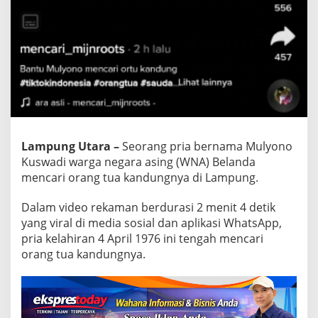
d
i
L
a
m
p
u
n
g
.
T
e
Lampung Utara –
Seorang pria bernama Mulyono
r
Kuswadi warga negara asing (WNA) Belanda
p
mencari orang tua kandungnya di Lampung.
i
s
a
Dalam video rekaman berdurasi 2 menit 4 detik
h
yang viral di media sosial dan aplikasi WhatsApp,
S
pria kelahiran 4 April 1976 ini tengah mencari
e
orang tua kandungnya.
l
a
m
a
4