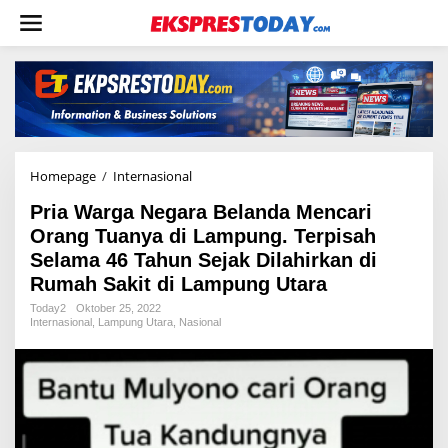
L
e
w
a
t
i
k
e
k
o
Homepage
/
Internasional
P
n
r
t
Pria Warga Negara Belanda Mencari
i
e
a
Orang Tuanya di Lampung. Terpisah
n
W
Selama 46 Tahun Sejak Dilahirkan di
a
Rumah Sakit di Lampung Utara
r
g
Today2
Oktober 25, 2022
a
Internasional
,
Lampung Utara
,
Nasional
N
e
g
a
r
a
B