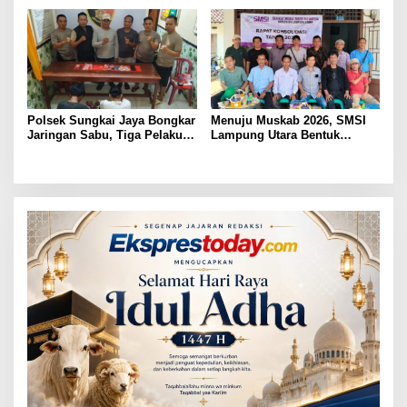
Ditembak Polisi
Kepastian Hukum Tak Boleh
Berlarut
Polsek Sungkai Jaya Bongkar
Menuju Muskab 2026, SMSI
Jaringan Sabu, Tiga Pelaku
Lampung Utara Bentuk
Dibekuk
Panitia dan Susun
Kepengurusan