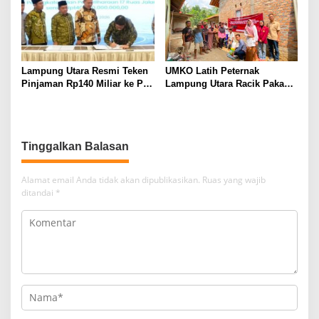
Lampung Utara Resmi Teken
UMKO Latih Peternak
Pinjaman Rp140 Miliar ke PT
Lampung Utara Racik Pakan
SMI untuk Perbaikan 17 Ruas
Konsentrat, Solusi Hadapi
Jalan
Kemarau dan Harga Pakan
Mahal
Tinggalkan Balasan
Alamat email Anda tidak akan dipublikasikan.
Ruas yang wajib
ditandai
*