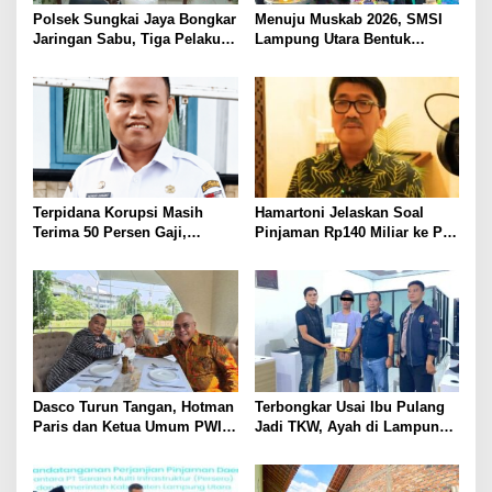
Polsek Sungkai Jaya Bongkar
Menuju Muskab 2026, SMSI
Jaringan Sabu, Tiga Pelaku
Lampung Utara Bentuk
Dibekuk
Panitia dan Susun
Kepengurusan
Terpidana Korupsi Masih
Hamartoni Jelaskan Soal
Terima 50 Persen Gaji,
Pinjaman Rp140 Miliar ke PT
BKSDM Lampung Utara;
SMI: Tanpa Terobosan,
Tunggu Keputusan BKN
Perbaikan Jalan Butuh Waktu
Bertahun-tahun
Dasco Turun Tangan, Hotman
Terbongkar Usai Ibu Pulang
Paris dan Ketua Umum PWI
Jadi TKW, Ayah di Lampung
Duduk Semeja, Isyarat Damai
Utara Diduga Cabuli Anak
Polemik Wartawan?
Kandung Selama Empat
Tahun, Nyaris Diamuk Massa