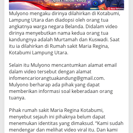
6
T
a
Mulyono mengaku dirinya dilahirkan di Kotabumi,
h
Lampung Utara dan diadopsi oleh orang tua
u
angkatnya warga negara Belanda. Didalam video
n
dirinya menyebutkan nama kedua orang tua
S
e
kandungnya adalah Murtamah dan Kuswadi. Saat
j
itu ia dilahirkan di Rumah sakit Maria Regina,
a
Kotabumi Lampung Utara.
k
D
Selain itu Mulyono mencantumkan alamat email
i
l
dalam video tersebut dengan alamat
a
infomencariorangtuakandung@gmail.com.
h
Mulyono berharap ada pihak yang dapat
i
memberikan informasi soal keberadaan orang
r
k
tuanya.
a
n
Pihak rumah sakit Maria Regina Kotabumi,
d
menyebut sejauh ini pihaknya belum dapat
i
menemukan identitas yang dimaksud. “Kami sudah
R
u
mendengar dan melihat video viral itu. Dan kami