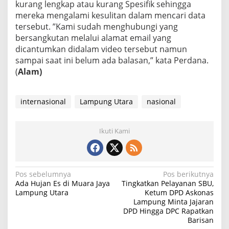
kurang lengkap atau kurang Spesifik sehingga
mereka mengalami kesulitan dalam mencari data
tersebut. ”Kami sudah menghubungi yang
bersangkutan melalui alamat email yang
dicantumkan didalam video tersebut namun
sampai saat ini belum ada balasan,” kata Perdana.
(
Alam)
internasional
Lampung Utara
nasional
Ikuti Kami
N
Pos sebelumnya
Pos berikutnya
Ada Hujan Es di Muara Jaya
Tingkatkan Pelayanan SBU,
a
Lampung Utara
Ketum DPD Askonas
Lampung Minta Jajaran
v
DPD Hingga DPC Rapatkan
i
Barisan