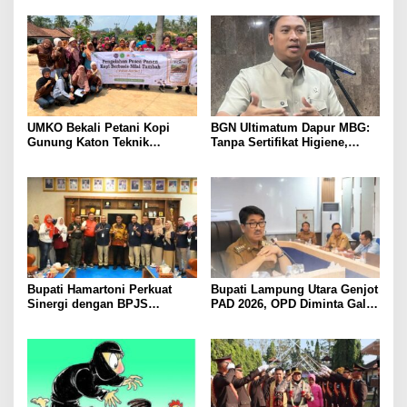
Kawanan Febrie Adriansyah
Tokoh Masyarakat dan Adat
Perkuat Kamtibmas
UMKO Bekali Petani Kopi
BGN Ultimatum Dapur MBG:
Gunung Katon Teknik
Tanpa Sertifikat Higiene,
Pascapanen, Dorong Nilai
Tutup Permanen
Jual Hasil Panen Meningkat
Bupati Hamartoni Perkuat
Bupati Lampung Utara Genjot
Sinergi dengan BPJS
PAD 2026, OPD Diminta Gali
Kesehatan, Dorong Layanan
Sumber Pendapatan Baru
Kesehatan Makin Cepat dan
hingga Optimalkan PBB-P2
Mudah