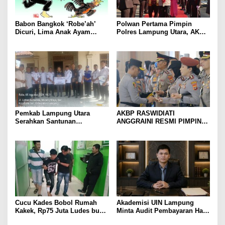
Babon Bangkok ‘Robe’ah’
Polwan Pertama Pimpin
Dicuri, Lima Anak Ayam
Polres Lampung Utara, AKBP
Menangis Piyik-Piyik, Warga
Raswidiati Disambut Tradisi
Gang Jalaba Kotabumi Heboh
Pedang Pora
Pemkab Lampung Utara
AKBP RASWIDIATI
Serahkan Santunan
ANGGRAINI RESMI PIMPIN
Kemensos kepada Keluarga
POLRES LAMPUNG UTARA,
Korban Kebakaran
BAWA KOMITMEN PERKUAT
KAMTIBMAS DAN
PELAYANAN PRESISI
Cucu Kades Bobol Rumah
Akademisi UIN Lampung
Kakek, Rp75 Juta Ludes buat
Minta Audit Pembayaran Hak
Judol, Diringkus dan
ASN Terpidana Korupsi: