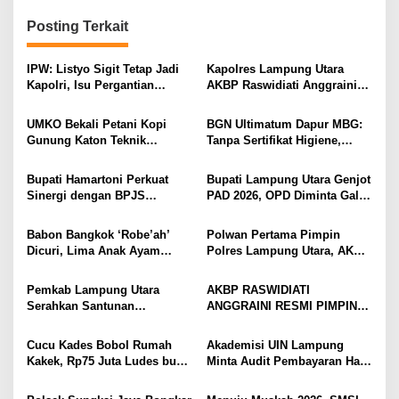
g
Posting Terkait
a
s
IPW: Listyo Sigit Tetap Jadi
Kapolres Lampung Utara
i
Kapolri, Isu Pergantian
AKBP Raswidiati Anggraini
Diduga Dihembuskan
Bergerak Cepat, Rangkul
p
Kawanan Febrie Adriansyah
Tokoh Masyarakat dan Adat
UMKO Bekali Petani Kopi
BGN Ultimatum Dapur MBG:
o
Perkuat Kamtibmas
Gunung Katon Teknik
Tanpa Sertifikat Higiene,
s
Pascapanen, Dorong Nilai
Tutup Permanen
Jual Hasil Panen Meningkat
Bupati Hamartoni Perkuat
Bupati Lampung Utara Genjot
Sinergi dengan BPJS
PAD 2026, OPD Diminta Gali
Kesehatan, Dorong Layanan
Sumber Pendapatan Baru
Kesehatan Makin Cepat dan
hingga Optimalkan PBB-P2
Babon Bangkok ‘Robe’ah’
Polwan Pertama Pimpin
Mudah
Dicuri, Lima Anak Ayam
Polres Lampung Utara, AKBP
Menangis Piyik-Piyik, Warga
Raswidiati Disambut Tradisi
Gang Jalaba Kotabumi Heboh
Pedang Pora
Pemkab Lampung Utara
AKBP RASWIDIATI
Serahkan Santunan
ANGGRAINI RESMI PIMPIN
Kemensos kepada Keluarga
POLRES LAMPUNG UTARA,
Korban Kebakaran
BAWA KOMITMEN PERKUAT
Cucu Kades Bobol Rumah
Akademisi UIN Lampung
KAMTIBMAS DAN
Kakek, Rp75 Juta Ludes buat
Minta Audit Pembayaran Hak
PELAYANAN PRESISI
Judol, Diringkus dan
ASN Terpidana Korupsi:
Ditembak Polisi
Kepastian Hukum Tak Boleh