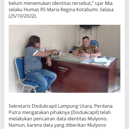
m
belum menemukan identitas tersebut,” ujar Mia
a
selaku Humas RS Maria Regina Kotabumi. Selasa
h
(25/10/2022).
S
a
k
i
t
d
i
L
a
m
p
u
n
g
U
t
a
r
Sekretaris Disdukcapil Lampung Utara, Perdana
a
Putra mengatakan pihaknya (Disdukcapil) telah
melakukan pencairan data identitas Mulyono.
Namun, karena data yang diberikan Mulyono