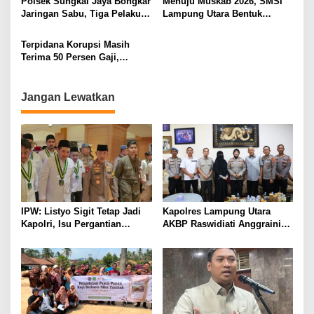
Polsek Sungkai Jaya Bongkar
Menuju Muskab 2026, SMSI
Berlarut
Jaringan Sabu, Tiga Pelaku
Lampung Utara Bentuk
Dibekuk
Panitia dan Susun
Kepengurusan
Terpidana Korupsi Masih
Terima 50 Persen Gaji,
BKSDM Lampung Utara;
Tunggu Keputusan BKN
Jangan Lewatkan
IPW: Listyo Sigit Tetap Jadi
Kapolres Lampung Utara
Kapolri, Isu Pergantian
AKBP Raswidiati Anggraini
Diduga Dihembuskan
Bergerak Cepat, Rangkul
Kawanan Febrie Adriansyah
Tokoh Masyarakat dan Adat
Perkuat Kamtibmas