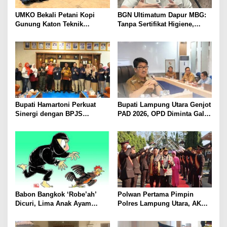
UMKO Bekali Petani Kopi
BGN Ultimatum Dapur MBG:
Gunung Katon Teknik
Tanpa Sertifikat Higiene,
Pascapanen, Dorong Nilai
Tutup Permanen
Jual Hasil Panen Meningkat
Bupati Hamartoni Perkuat
Bupati Lampung Utara Genjot
Sinergi dengan BPJS
PAD 2026, OPD Diminta Gali
Kesehatan, Dorong Layanan
Sumber Pendapatan Baru
Kesehatan Makin Cepat dan
hingga Optimalkan PBB-P2
Mudah
Babon Bangkok ‘Robe’ah’
Polwan Pertama Pimpin
Dicuri, Lima Anak Ayam
Polres Lampung Utara, AKBP
Menangis Piyik-Piyik, Warga
Raswidiati Disambut Tradisi
Gang Jalaba Kotabumi Heboh
Pedang Pora