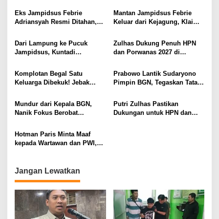
Utara Diduga Cabuli Anak
Tim 905 Krisna Lamut
Kandung Selama Empat
Bersama Reskrim Polsek
Eks Jampidsus Febrie
Mantan Jampidsus Febrie
Tahun, Nyaris Diamuk Massa
Kotabumi Kota Bekuk
Adriansyah Resmi Ditahan,
Keluar dari Kejagung, Klaim
Komplotan Curat
Digiring ke Mobil Tahanan
Jadi Korban Kriminalisasi
Usai Diperiksa Berjam-jam
Dari Lampung ke Pucuk
Zulhas Dukung Penuh HPN
Jampidsus, Kuntadi
dan Porwanas 2027 di
Dipercaya Tangani Perkara
Lampung, Siap Ajak Presiden
Korupsi Strategis
Prabowo Hadir
Komplotan Begal Satu
Prabowo Lantik Sudaryono
Keluarga Dibekuk! Jebak
Pimpin BGN, Tegaskan Tata
Korban Lewat MiChat,
Kelola Bersih dan Perkuat
Todong Airsoft Gun lalu
Program Makan Bergizi
Mundur dari Kepala BGN,
Putri Zulhas Pastikan
Gondol Motor
Nanik Fokus Berobat
Dukungan untuk HPN dan
Jantung, Prabowo Siapkan
Porwanas 2027, Sebut
Posisi Baru
Lampung Punya Peluang
Hotman Paris Minta Maaf
Promosi Nasional
kepada Wartawan dan PWI,
Akui Emosi Saat Konferensi
Pers
Jangan Lewatkan