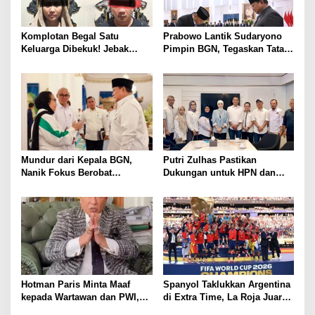
Komplotan Begal Satu
Prabowo Lantik Sudaryono
Keluarga Dibekuk! Jebak
Pimpin BGN, Tegaskan Tata
Korban Lewat MiChat,
Kelola Bersih dan Perkuat
Todong Airsoft Gun lalu
Program Makan Bergizi
Gondol Motor
Mundur dari Kepala BGN,
Putri Zulhas Pastikan
Nanik Fokus Berobat
Dukungan untuk HPN dan
Jantung, Prabowo Siapkan
Porwanas 2027, Sebut
Posisi Baru
Lampung Punya Peluang
Promosi Nasional
Hotman Paris Minta Maaf
Spanyol Taklukkan Argentina
kepada Wartawan dan PWI,
di Extra Time, La Roja Juara
Akui Emosi Saat Konferensi
Piala Dunia 2026