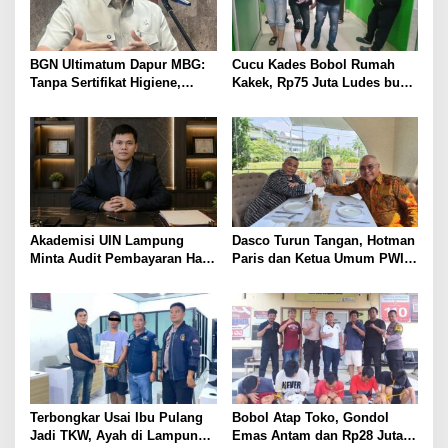
BGN Ultimatum Dapur MBG:
Cucu Kades Bobol Rumah
Tanpa Sertifikat Higiene,
Kakek, Rp75 Juta Ludes buat
Tutup Permanen
Judol, Diringkus dan
Ditembak Polisi
Akademisi UIN Lampung
Dasco Turun Tangan, Hotman
Minta Audit Pembayaran Hak
Paris dan Ketua Umum PWI
ASN Terpidana Korupsi:
Duduk Semeja, Isyarat Damai
Kepastian Hukum Tak Boleh
Polemik Wartawan?
Berlarut
Terbongkar Usai Ibu Pulang
Bobol Atap Toko, Gondol
Jadi TKW, Ayah di Lampung
Emas Antam dan Rp28 Juta!