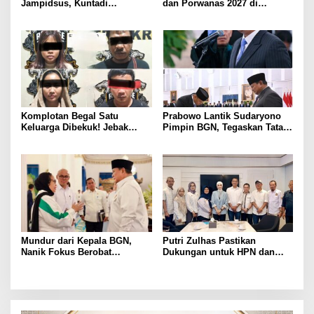
Jampidsus, Kuntadi
dan Porwanas 2027 di
Dipercaya Tangani Perkara
Lampung, Siap Ajak Presiden
Korupsi Strategis
Prabowo Hadir
Komplotan Begal Satu
Prabowo Lantik Sudaryono
Keluarga Dibekuk! Jebak
Pimpin BGN, Tegaskan Tata
Korban Lewat MiChat,
Kelola Bersih dan Perkuat
Todong Airsoft Gun lalu
Program Makan Bergizi
Gondol Motor
Mundur dari Kepala BGN,
Putri Zulhas Pastikan
Nanik Fokus Berobat
Dukungan untuk HPN dan
Jantung, Prabowo Siapkan
Porwanas 2027, Sebut
Posisi Baru
Lampung Punya Peluang
Promosi Nasional