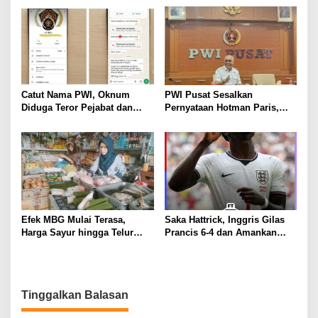
Pers
Catut Nama PWI, Oknum
PWI Pusat Sesalkan
Diduga Teror Pejabat dan
Pernyataan Hotman Paris,
Anggota DPRD Lampung
Minta Hormati Martabat
Utara
Wartawan dan Kemerdekaan
Pers
Efek MBG Mulai Terasa,
Saka Hattrick, Inggris Gilas
Harga Sayur hingga Telur
Prancis 6-4 dan Amankan
Naik, Omzet Pedagang Pasar
Perunggu Piala Dunia 2026
Anjlok
Tinggalkan Balasan