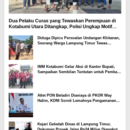
Dua Pelaku Curas yang Tewaskan Perempuan di
Kotabumi Utara Ditangkap, Polisi Ungkap Motif
Ekonomi
Diduga Dipicu Persoalan Undangan Khitanan,
Seorang Warga Lampung Timur Tewas
Tertembak
IMM Kotabumi Gelar Aksi di Kantor Bupati,
Sampaikan Sembilan Tuntutan untuk Pemkab
Lampung Utara
Atlet PON Beladiri Dianiaya di PKOR Way
Halim, KONI Soroti Lemahnya Pengamanan
Kawasan
Kejari Geledah Dinas di Lampung Timur,
Dokumen Proyek Jalan Rp24 Miliar Diangkut