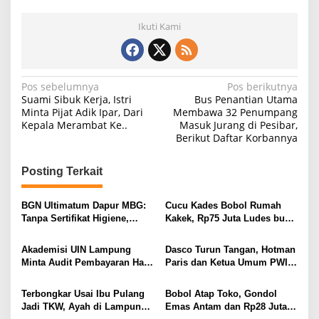
Ikuti Kami
N
Pos sebelumnya
Pos berikutnya
Suami Sibuk Kerja, Istri
Bus Penantian Utama
a
Minta Pijat Adik Ipar, Dari
Membawa 32 Penumpang
Kepala Merambat Ke..
Masuk Jurang di Pesibar,
v
Berikut Daftar Korbannya
i
g
Posting Terkait
a
s
BGN Ultimatum Dapur MBG:
Cucu Kades Bobol Rumah
Tanpa Sertifikat Higiene,
Kakek, Rp75 Juta Ludes buat
i
Tutup Permanen
Judol, Diringkus dan
Ditembak Polisi
p
Akademisi UIN Lampung
Dasco Turun Tangan, Hotman
Minta Audit Pembayaran Hak
Paris dan Ketua Umum PWI
o
ASN Terpidana Korupsi:
Duduk Semeja, Isyarat Damai
s
Kepastian Hukum Tak Boleh
Polemik Wartawan?
Terbongkar Usai Ibu Pulang
Bobol Atap Toko, Gondol
Berlarut
Jadi TKW, Ayah di Lampung
Emas Antam dan Rp28 Juta!