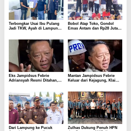
Terbongkar Usai Ibu Pulang
Bobol Atap Toko, Gondol
Jadi TKW, Ayah di Lampung
Emas Antam dan Rp28 Juta!
Utara Diduga Cabuli Anak
Tim 905 Krisna Lamut
Kandung Selama Empat
Bersama Reskrim Polsek
Tahun, Nyaris Diamuk Massa
Kotabumi Kota Bekuk
Komplotan Curat
Eks Jampidsus Febrie
Mantan Jampidsus Febrie
Adriansyah Resmi Ditahan,
Keluar dari Kejagung, Klaim
Digiring ke Mobil Tahanan
Jadi Korban Kriminalisasi
Usai Diperiksa Berjam-jam
Dari Lampung ke Pucuk
Zulhas Dukung Penuh HPN