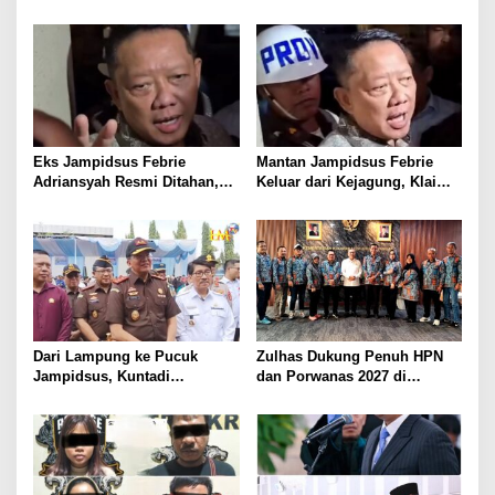
Utara Diduga Cabuli Anak
Tim 905 Krisna Lamut
Kandung Selama Empat
Bersama Reskrim Polsek
Tahun, Nyaris Diamuk Massa
Kotabumi Kota Bekuk
Komplotan Curat
Eks Jampidsus Febrie
Mantan Jampidsus Febrie
Adriansyah Resmi Ditahan,
Keluar dari Kejagung, Klaim
Digiring ke Mobil Tahanan
Jadi Korban Kriminalisasi
Usai Diperiksa Berjam-jam
Dari Lampung ke Pucuk
Zulhas Dukung Penuh HPN
Jampidsus, Kuntadi
dan Porwanas 2027 di
Dipercaya Tangani Perkara
Lampung, Siap Ajak Presiden
Korupsi Strategis
Prabowo Hadir