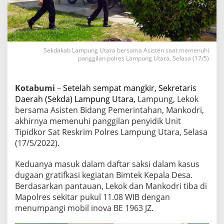
t
a
r
a
P
Sekdakab Lampung Utara bersama Asisten saat memenuhi
e
panggilan polres Lampung Utara, Selasa (17/5)
n
u
h
Kotabumi
–
Setelah sempat mangkir, Sekretaris
i
Daerah (Sekda) Lampung Utara,
Lampung, Lekok
P
a
bersama Asisten Bidang Pemerintahan, Mankodri,
n
akhirnya memenuhi panggilan penyidik Unit
g
Tipidkor Sat Reskrim Polres Lampung Utara, Selasa
g
(17/5/2022).
i
l
a
Keduanya masuk dalam daftar saksi dalam kasus
n
dugaan gratifkasi kegiatan Bimtek Kepala Desa.
P
Berdasarkan pantauan, Lekok dan Mankodri tiba di
o
Mapolres sekitar pukul 11.08 WIB dengan
l
i
menumpangi mobil inova BE 1963 JZ.
s