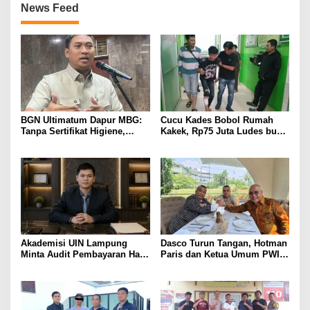
News Feed
BGN Ultimatum Dapur MBG:
Cucu Kades Bobol Rumah
Tanpa Sertifikat Higiene,
Kakek, Rp75 Juta Ludes buat
Tutup Permanen
Judol, Diringkus dan
Ditembak Polisi
Akademisi UIN Lampung
Dasco Turun Tangan, Hotman
Minta Audit Pembayaran Hak
Paris dan Ketua Umum PWI
ASN Terpidana Korupsi:
Duduk Semeja, Isyarat Damai
Kepastian Hukum Tak Boleh
Polemik Wartawan?
Berlarut