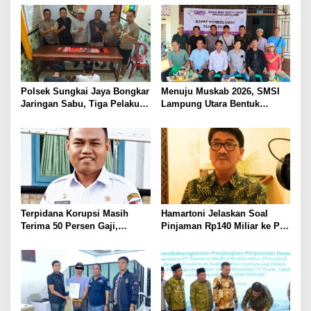
Ditembak Polisi
Kepastian Hukum Tak Boleh
Berlarut
Polsek Sungkai Jaya Bongkar
Menuju Muskab 2026, SMSI
Jaringan Sabu, Tiga Pelaku
Lampung Utara Bentuk
Dibekuk
Panitia dan Susun
Kepengurusan
Terpidana Korupsi Masih
Hamartoni Jelaskan Soal
Terima 50 Persen Gaji,
Pinjaman Rp140 Miliar ke PT
BKSDM Lampung Utara;
SMI: Tanpa Terobosan,
Tunggu Keputusan BKN
Perbaikan Jalan Butuh Waktu
Bertahun-tahun