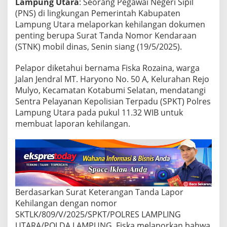
a
Lampung Utara
: Seorang Pegawai Negeri Sipil
p
(PNS) di lingkungan Pemerintah Kabupaten
o
Lampung Utara melaporkan kehilangan dokumen
r
penting berupa Surat Tanda Nomor Kendaraan
k
(STNK) mobil dinas, Senin siang (19/5/2025).
a
n
H
Pelapor diketahui bernama Fiska Rozaina, warga
i
Jalan Jendral MT. Haryono No. 50 A, Kelurahan Rejo
l
Mulyo, Kecamatan Kotabumi Selatan, mendatangi
a
Sentra Pelayanan Kepolisian Terpadu (SPKT) Polres
n
g
Lampung Utara pada pukul 11.32 WIB untuk
membuat laporan kehilangan.
Berdasarkan Surat Keterangan Tanda Lapor
Kehilangan dengan nomor
SKTLK/809/V/2025/SPKT/POLRES LAMPLING
UTARA/POLDA LAMPUNG, Fiska melaporkan bahwa