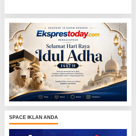
BKSDM Lampung Utara;
SMI: Tanpa Terobosan,
Tunggu Keputusan BKN
Perbaikan Jalan Butuh Waktu
Bertahun-tahun
SPACE IKLAN ANDA