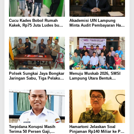
Cucu Kades Bobol Rumah
Akademisi UIN Lampung
Kakek, Rp75 Juta Ludes buat
Minta Audit Pembayaran Hak
Judol, Diringkus dan
ASN Terpidana Korupsi:
Ditembak Polisi
Kepastian Hukum Tak Boleh
Berlarut
Polsek Sungkai Jaya Bongkar
Menuju Muskab 2026, SMSI
Jaringan Sabu, Tiga Pelaku
Lampung Utara Bentuk
Dibekuk
Panitia dan Susun
Kepengurusan
Terpidana Korupsi Masih
Hamartoni Jelaskan Soal
Terima 50 Persen Gaji,
Pinjaman Rp140 Miliar ke PT