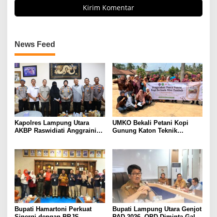
News Feed
Kapolres Lampung Utara
UMKO Bekali Petani Kopi
AKBP Raswidiati Anggraini
Gunung Katon Teknik
Bergerak Cepat, Rangkul
Pascapanen, Dorong Nilai
Tokoh Masyarakat dan Adat
Jual Hasil Panen Meningkat
Perkuat Kamtibmas
Bupati Hamartoni Perkuat
Bupati Lampung Utara Genjot
Sinergi dengan BPJS
PAD 2026, OPD Diminta Gali