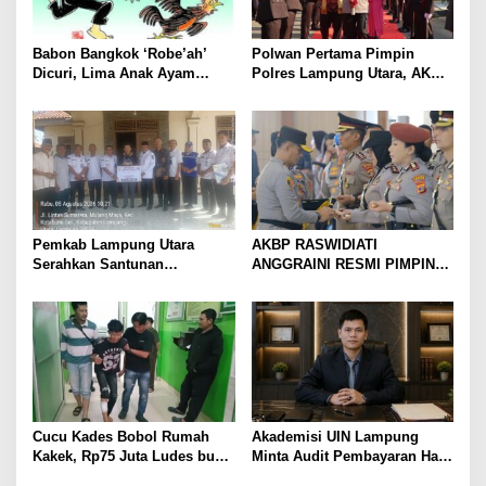
Babon Bangkok ‘Robe’ah’
Polwan Pertama Pimpin
Dicuri, Lima Anak Ayam
Polres Lampung Utara, AKBP
Menangis Piyik-Piyik, Warga
Raswidiati Disambut Tradisi
Gang Jalaba Kotabumi Heboh
Pedang Pora
Pemkab Lampung Utara
AKBP RASWIDIATI
Serahkan Santunan
ANGGRAINI RESMI PIMPIN
Kemensos kepada Keluarga
POLRES LAMPUNG UTARA,
Korban Kebakaran
BAWA KOMITMEN PERKUAT
KAMTIBMAS DAN
PELAYANAN PRESISI
Cucu Kades Bobol Rumah
Akademisi UIN Lampung
Kakek, Rp75 Juta Ludes buat
Minta Audit Pembayaran Hak
Judol, Diringkus dan
ASN Terpidana Korupsi: