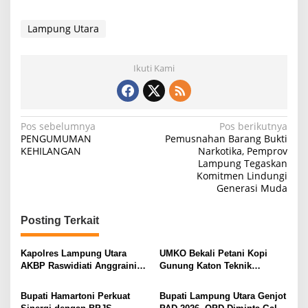
Lampung Utara
Ikuti Kami
N
Pos sebelumnya
Pos berikutnya
PENGUMUMAN
Pemusnahan Barang Bukti
a
KEHILANGAN
Narkotika, Pemprov
Lampung Tegaskan
v
Komitmen Lindungi
i
Generasi Muda
g
Posting Terkait
a
s
Kapolres Lampung Utara
UMKO Bekali Petani Kopi
i
AKBP Raswidiati Anggraini
Gunung Katon Teknik
Bergerak Cepat, Rangkul
Pascapanen, Dorong Nilai
p
Tokoh Masyarakat dan Adat
Jual Hasil Panen Meningkat
Bupati Hamartoni Perkuat
Bupati Lampung Utara Genjot
o
Perkuat Kamtibmas