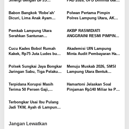
Sinergi dengan BPJS
PAD 2026, OPD Diminta Gali
s
Kesehatan, Dorong Layanan
Sumber Pendapatan Baru
Kesehatan Makin Cepat dan
hingga Optimalkan PBB-P2
Babon Bangkok ‘Robe’ah’
Polwan Pertama Pimpin
Mudah
Dicuri, Lima Anak Ayam
Polres Lampung Utara, AKBP
Menangis Piyik-Piyik, Warga
Raswidiati Disambut Tradisi
Gang Jalaba Kotabumi Heboh
Pedang Pora
Pemkab Lampung Utara
AKBP RASWIDIATI
Serahkan Santunan
ANGGRAINI RESMI PIMPIN
Kemensos kepada Keluarga
POLRES LAMPUNG UTARA,
Korban Kebakaran
BAWA KOMITMEN PERKUAT
Cucu Kades Bobol Rumah
Akademisi UIN Lampung
KAMTIBMAS DAN
Kakek, Rp75 Juta Ludes buat
Minta Audit Pembayaran Hak
PELAYANAN PRESISI
Judol, Diringkus dan
ASN Terpidana Korupsi:
Ditembak Polisi
Kepastian Hukum Tak Boleh
Polsek Sungkai Jaya Bongkar
Menuju Muskab 2026, SMSI
Berlarut
Jaringan Sabu, Tiga Pelaku
Lampung Utara Bentuk
Dibekuk
Panitia dan Susun
Kepengurusan
Terpidana Korupsi Masih
Hamartoni Jelaskan Soal
Terima 50 Persen Gaji,
Pinjaman Rp140 Miliar ke PT
BKSDM Lampung Utara;
SMI: Tanpa Terobosan,
Tunggu Keputusan BKN
Perbaikan Jalan Butuh Waktu
Terbongkar Usai Ibu Pulang
Bertahun-tahun
Jadi TKW, Ayah di Lampung
Utara Diduga Cabuli Anak
Kandung Selama Empat
Tahun, Nyaris Diamuk Massa
Jangan Lewatkan