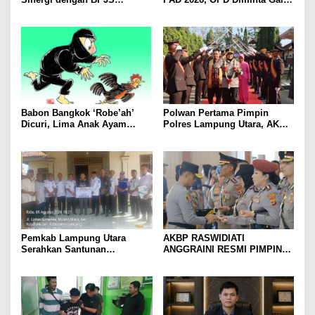
Kesehatan, Dorong Layanan
Sumber Pendapatan Baru
Kesehatan Makin Cepat dan
hingga Optimalkan PBB-P2
Mudah
Babon Bangkok ‘Robe’ah’
Polwan Pertama Pimpin
Dicuri, Lima Anak Ayam
Polres Lampung Utara, AKBP
Menangis Piyik-Piyik, Warga
Raswidiati Disambut Tradisi
Gang Jalaba Kotabumi Heboh
Pedang Pora
Pemkab Lampung Utara
AKBP RASWIDIATI
Serahkan Santunan
ANGGRAINI RESMI PIMPIN
Kemensos kepada Keluarga
POLRES LAMPUNG UTARA,
Korban Kebakaran
BAWA KOMITMEN PERKUAT
KAMTIBMAS DAN
PELAYANAN PRESISI