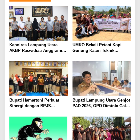
Kapolres Lampung Utara
UMKO Bekali Petani Kopi
AKBP Raswidiati Anggraini
Gunung Katon Teknik
Bergerak Cepat, Rangkul
Pascapanen, Dorong Nilai
Tokoh Masyarakat dan Adat
Jual Hasil Panen Meningkat
Perkuat Kamtibmas
Bupati Hamartoni Perkuat
Bupati Lampung Utara Genjot
Sinergi dengan BPJS
PAD 2026, OPD Diminta Gali
Kesehatan, Dorong Layanan
Sumber Pendapatan Baru
Kesehatan Makin Cepat dan
hingga Optimalkan PBB-P2
Mudah