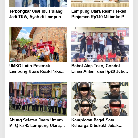
Terbongkar Usai Ibu Pulang
Lampung Utara Resmi Teken
Jadi TKW, Ayah di Lampung
Pinjaman Rp140 Miliar ke PT
Utara Diduga Cabuli Anak
SMI untuk Perbaikan 17 Ruas
Kandung Selama Empat
Jalan
Tahun, Nyaris Diamuk Massa
UMKO Latih Peternak
Bobol Atap Toko, Gondol
Lampung Utara Racik Pakan
Emas Antam dan Rp28 Juta!
Konsentrat, Solusi Hadapi
Tim 905 Krisna Lamut
Kemarau dan Harga Pakan
Bersama Reskrim Polsek
Mahal
Kotabumi Kota Bekuk
Komplotan Curat
Abung Selatan Juara Umum
Komplotan Begal Satu
MTQ ke-45 Lampung Utara,
Keluarga Dibekuk! Jebak
Tuan Rumah Tutup Ajang
Korban Lewat MiChat,
dengan Prestasi Gemilang
Todong Airsoft Gun lalu