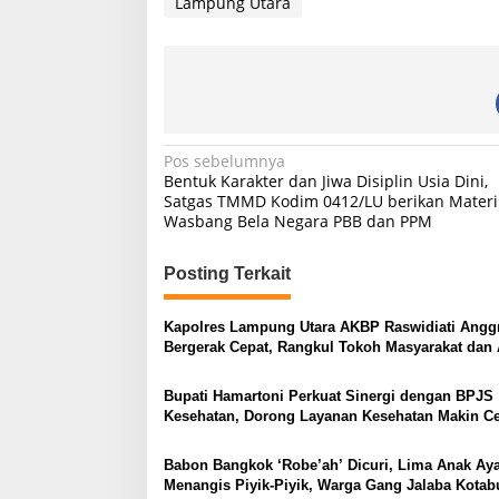
Lampung Utara
N
Pos sebelumnya
Bentuk Karakter dan Jiwa Disiplin Usia Dini,
a
Satgas TMMD Kodim 0412/LU berikan Materi
Wasbang Bela Negara PBB dan PPM
v
i
Posting Terkait
g
a
Kapolres Lampung Utara AKBP Raswidiati Anggr
s
Bergerak Cepat, Rangkul Tokoh Masyarakat dan 
Perkuat Kamtibmas
i
Bupati Hamartoni Perkuat Sinergi dengan BPJS
p
Kesehatan, Dorong Layanan Kesehatan Makin C
dan Mudah
o
Babon Bangkok ‘Robe’ah’ Dicuri, Lima Anak A
s
Menangis Piyik-Piyik, Warga Gang Jalaba Kota