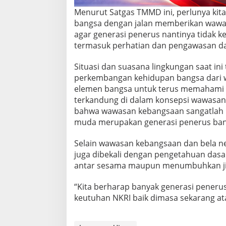
a
Menurut Satgas TMMD ini, perlunya kita
n
bangsa dengan jalan memberikan wawasa
M
a
agar generasi penerus nantinya tidak 
t
termasuk perhatian dan pengawasan dar
e
r
Situasi dan suasana lingkungan saat ini
i
perkembangan kehidupan bangsa dari w
W
a
elemen bangsa untuk terus memahami 
s
terkandung di dalam konsepsi wawasa
b
bahwa wawasan kebangsaan sangatlah pe
a
muda merupakan generasi penerus ban
n
g
P
Selain wawasan kebangsaan dan bela ne
B
juga dibekali dengan pengetahuan dasa
B
antar sesama maupun menumbuhkan jiwa
d
a
“Kita berharap banyak generasi pene
n
P
keutuhan NKRI baik dimasa sekarang at
P
M