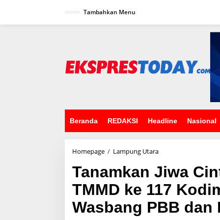
L
Tambahkan Menu
e
w
a
t
i
k
e
k
o
n
t
e
n
Beranda
REDAKSI
Headline
Nasional
Homepage
/
Lampung Utara
T
a
Tanamkan Jiwa Cint
n
a
TMMD ke 117 Kodim
m
k
Wasbang PBB dan
a
n