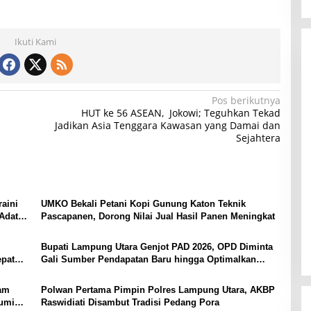
Ikuti Kami
Pos berikutnya
HUT ke 56 ASEAN, Jokowi; Teguhkan Tekad
Jadikan Asia Tenggara Kawasan yang Damai dan
Sejahtera
aini
UMKO Bekali Petani Kopi Gunung Katon Teknik
Adat
Pascapanen, Dorong Nilai Jual Hasil Panen Meningkat
Bupati Lampung Utara Genjot PAD 2026, OPD Diminta
epat
Gali Sumber Pendapatan Baru hingga Optimalkan
PBB-P2
yam
Polwan Pertama Pimpin Polres Lampung Utara, AKBP
bumi
Raswidiati Disambut Tradisi Pedang Pora