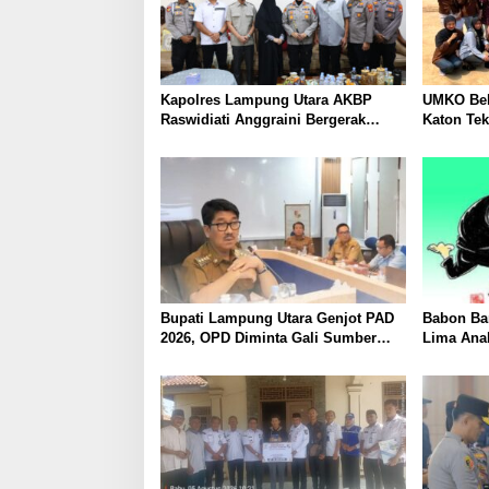
Kapolres Lampung Utara AKBP
UMKO Bek
Raswidiati Anggraini Bergerak
Katon Te
Cepat, Rangkul Tokoh Masyarakat
Nilai Jua
dan Adat Perkuat Kamtibmas
Bupati Lampung Utara Genjot PAD
Babon Ban
2026, OPD Diminta Gali Sumber
Lima Ana
Pendapatan Baru hingga
Piyik, Wa
Optimalkan PBB-P2
Heboh