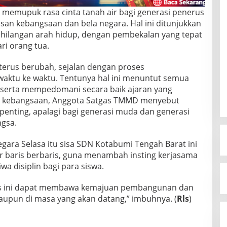
 memupuk rasa cinta tanah air bagi generasi penerus
n kebangsaan dan bela negara. Hal ini ditunjukkan
kehilangan arah hidup, dengan pembekalan yang tepat
i orang tua.
 terus berubah, sejalan dengan proses
aktu ke waktu. Tentunya hal ini menuntut semua
serta mempedomani secara baik ajaran yang
n kebangsaan, Anggota Satgas TMMD menyebut
nting, apalagi bagi generasi muda dan generasi
gsa.
gara Selasa itu sisa SDN Kotabumi Tengah Barat ini
r baris berbaris, guna menambah insting kerjasama
 disiplin bagi para siswa.
rus ini dapat membawa kemajuan pembangunan dan
aupun di masa yang akan datang,” imbuhnya. (
Rls
)