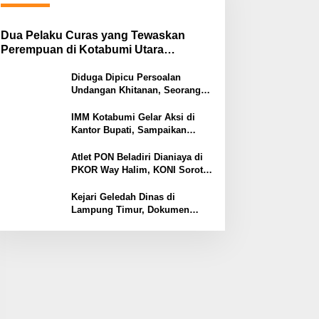
Dua Pelaku Curas yang Tewaskan
Perempuan di Kotabumi Utara
Ditangkap, Polisi Ungkap Motif
Ekonomi
Diduga Dipicu Persoalan
Undangan Khitanan, Seorang
Warga Lampung Timur Tewas
Tertembak
IMM Kotabumi Gelar Aksi di
Kantor Bupati, Sampaikan
Sembilan Tuntutan untuk
Pemkab Lampung Utara
Atlet PON Beladiri Dianiaya di
PKOR Way Halim, KONI Soroti
Lemahnya Pengamanan
Kawasan
Kejari Geledah Dinas di
Lampung Timur, Dokumen
Proyek Jalan Rp24 Miliar
Diangkut Penyidik