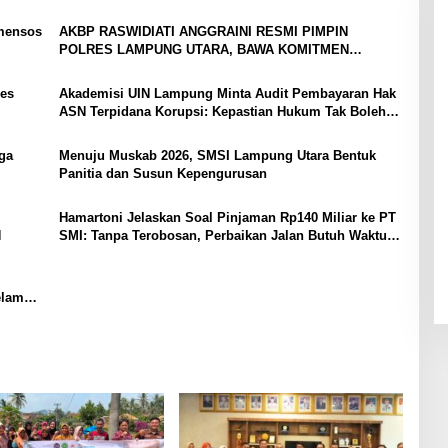
mensos
AKBP RASWIDIATI ANGGRAINI RESMI PIMPIN
POLRES LAMPUNG UTARA, BAWA KOMITMEN
PERKUAT KAMTIBMAS DAN PELAYANAN PRESISI
es
Akademisi UIN Lampung Minta Audit Pembayaran Hak
ASN Terpidana Korupsi: Kepastian Hukum Tak Boleh
Berlarut
ga
Menuju Muskab 2026, SMSI Lampung Utara Bentuk
Panitia dan Susun Kepengurusan
Hamartoni Jelaskan Soal Pinjaman Rp140 Miliar ke PT
N
SMI: Tanpa Terobosan, Perbaikan Jalan Butuh Waktu
Bertahun-tahun
elama