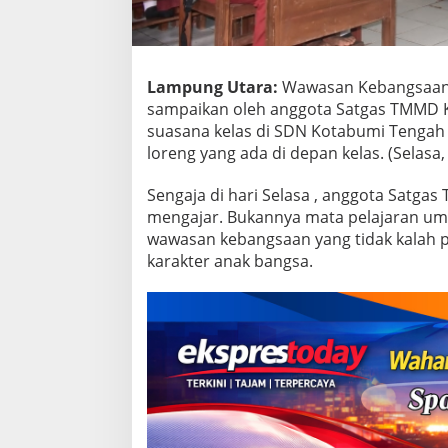
M
M
D
k
e
Lampung Utara:
Wawasan Kebangsaan (
1
sampaikan oleh anggota Satgas TMMD Ke
1
suasana kelas di SDN Kotabumi Tengah 
7
K
loreng yang ada di depan kelas. (Selasa,
o
d
Sengaja di hari Selasa , anggota Satg
i
mengajar. Bukannya mata pelajaran u
m
wawasan kebangsaan yang tidak kalah p
0
4
karakter anak bangsa.
1
2
/
L
U
B
e
r
i
k