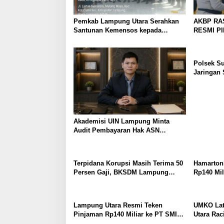
Pemkab Lampung Utara Serahkan
AKBP RA
Santunan Kemensos kepada
RESMI P
Keluarga Korban Kebakaran
UTARA, 
PERKUAT
PELAYAN
Polsek S
Jaringan 
Dibekuk
Akademisi UIN Lampung Minta
Audit Pembayaran Hak ASN
Terpidana Korupsi: Kepastian
Hukum Tak Boleh Berlarut
Terpidana Korupsi Masih Terima 50
Hamartoni
Persen Gaji, BKSDM Lampung
Rp140 Mil
Utara; Tunggu Keputusan BKN
Terobosan
Waktu Be
Lampung Utara Resmi Teken
UMKO Lat
Pinjaman Rp140 Miliar ke PT SMI
Utara Rac
untuk Perbaikan 17 Ruas Jalan
Solusi H