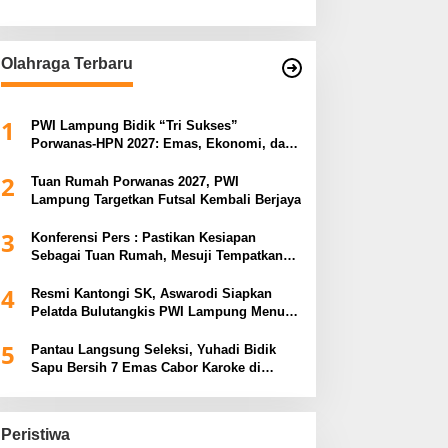
Olahraga Terbaru
1
PWI Lampung Bidik “Tri Sukses”
Porwanas-HPN 2027: Emas, Ekonomi, dan
Pariwisata Menggeliat
2
Tuan Rumah Porwanas 2027, PWI
Lampung Targetkan Futsal Kembali Berjaya
3
Konferensi Pers : Pastikan Kesiapan
Sebagai Tuan Rumah, Mesuji Tempatkan
Tiga Venue Pelaksanaan Soeratin Cup
4
Piala Gubernur Lampung
Resmi Kantongi SK, Aswarodi Siapkan
Pelatda Bulutangkis PWI Lampung Menuju
Porwanas 2027
5
Pantau Langsung Seleksi, Yuhadi Bidik
Sapu Bersih 7 Emas Cabor Karoke di
Porwanas 2027
Peristiwa