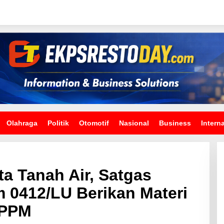
Olahraga
Politik
Otomotif
Nasional
Business
Intern
a Tanah Air, Satgas
 0412/LU Berikan Materi
 PPM