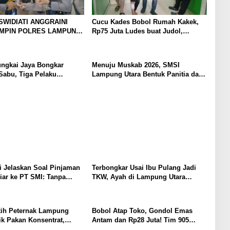
SWIDIATI ANGGRAINI
Cucu Kades Bobol Rumah Kakek,
IMPIN POLRES LAMPUNG
Rp75 Juta Ludes buat Judol,
BAWA KOMITMEN
Diringkus dan Ditembak Polisi
 KAMTIBMAS DAN
AN PRESISI
ungkai Jaya Bongkar
Menuju Muskab 2026, SMSI
Sabu, Tiga Pelaku
Lampung Utara Bentuk Panitia dan
Susun Kepengurusan
 Jelaskan Soal Pinjaman
Terbongkar Usai Ibu Pulang Jadi
iar ke PT SMI: Tanpa
TKW, Ayah di Lampung Utara
, Perbaikan Jalan Butuh
Diduga Cabuli Anak Kandung
rtahun-tahun
Selama Empat Tahun, Nyaris
Diamuk Massa
ih Peternak Lampung
Bobol Atap Toko, Gondol Emas
ik Pakan Konsentrat,
Antam dan Rp28 Juta! Tim 905
adapi Kemarau dan Harga
Krisna Lamut Bersama Reskrim