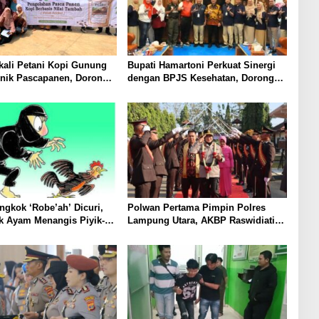
ali Petani Kopi Gunung
Bupati Hamartoni Perkuat Sinergi
knik Pascapanen, Dorong
dengan BPJS Kesehatan, Dorong
l Hasil Panen Meningkat
Layanan Kesehatan Makin Cepat
dan Mudah
gkok ‘Robe’ah’ Dicuri,
Polwan Pertama Pimpin Polres
k Ayam Menangis Piyik-
Lampung Utara, AKBP Raswidiati
rga Gang Jalaba Kotabumi
Disambut Tradisi Pedang Pora