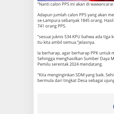
m
“Nanti calon PPS ini akan di wawancara
p
u
Adapun jumlah calon PPS yang akan me
r
se-Lampura sebanyak 1845 orang. Hasil
a
741 orang PPS.
“sesuai juknis 534 KPU bahwa ada tiga k
itu kita ambil semua.”jelasnya.
Ia berharap, agar berharap PPK untuk m
Sehingga menghasilkan Sumber Daya M
Pemilu serentak 2024 mendatang.
“Kita menginginkan SDM yang baik. Seh
bermula dari tingkat Desa sebagai ujung