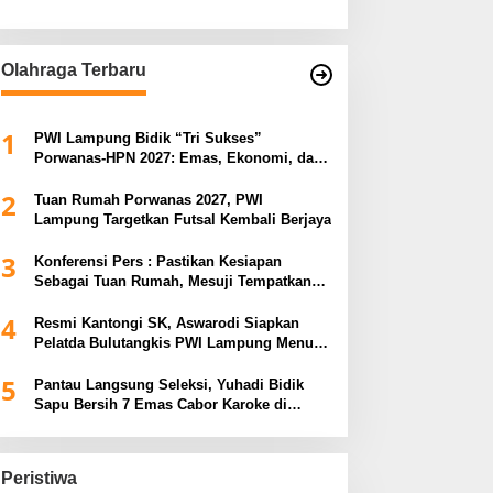
Olahraga Terbaru
1
PWI Lampung Bidik “Tri Sukses”
Porwanas-HPN 2027: Emas, Ekonomi, dan
Pariwisata Menggeliat
2
Tuan Rumah Porwanas 2027, PWI
Lampung Targetkan Futsal Kembali Berjaya
3
Konferensi Pers : Pastikan Kesiapan
Sebagai Tuan Rumah, Mesuji Tempatkan
Tiga Venue Pelaksanaan Soeratin Cup
4
Piala Gubernur Lampung
Resmi Kantongi SK, Aswarodi Siapkan
Pelatda Bulutangkis PWI Lampung Menuju
Porwanas 2027
5
Pantau Langsung Seleksi, Yuhadi Bidik
Sapu Bersih 7 Emas Cabor Karoke di
Porwanas 2027
Peristiwa