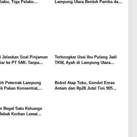
Sabu, Tiga Pelaku
Lampung Utara Bentuk Panitia dan
Susun Kepengurusan
 Jelaskan Soal Pinjaman
Terbongkar Usai Ibu Pulang Jadi
iar ke PT SMI: Tanpa
TKW, Ayah di Lampung Utara
, Perbaikan Jalan Butuh
Diduga Cabuli Anak Kandung
rtahun-tahun
Selama Empat Tahun, Nyaris
Diamuk Massa
ih Peternak Lampung
Bobol Atap Toko, Gondol Emas
ik Pakan Konsentrat,
Antam dan Rp28 Juta! Tim 905
adapi Kemarau dan Harga
Krisna Lamut Bersama Reskrim
hal
Polsek Kotabumi Kota Bekuk
Komplotan Curat
n Begal Satu Keluarga
Jebak Korban Lewat
odong Airsoft Gun lalu
otor