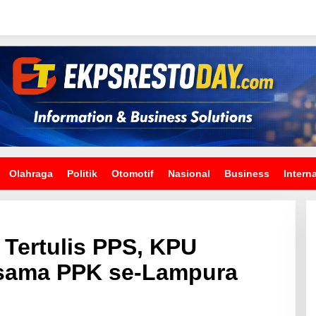
Olahraga
Politik
Otomotif
Nasional
Business
Intern
ertulis PPS, KPU
rsama PPK se-Lampura