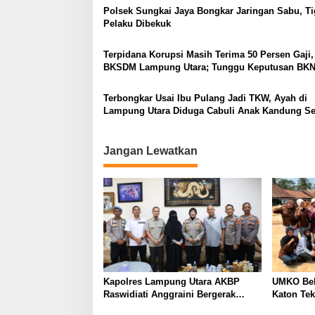
Polsek Sungkai Jaya Bongkar Jaringan Sabu, Ti
Pelaku Dibekuk
Terpidana Korupsi Masih Terima 50 Persen Gaji,
BKSDM Lampung Utara; Tunggu Keputusan BK
Terbongkar Usai Ibu Pulang Jadi TKW, Ayah di
Lampung Utara Diduga Cabuli Anak Kandung S
Empat Tahun, Nyaris Diamuk Massa
Jangan Lewatkan
Kapolres Lampung Utara AKBP
UMKO Bek
Raswidiati Anggraini Bergerak
Katon Te
Cepat, Rangkul Tokoh Masyarakat
Nilai Jua