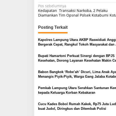
N
Pos sebelumnya
Kedapatan Transaksi Narkoba, 2 Pelaku
a
Diamankan Tim Opsnal Polsek Kotabumi Kot
v
i
Posting Terkait
g
Kapolres Lampung Utara AKBP Raswidiati Anggr
a
Bergerak Cepat, Rangkul Tokoh Masyarakat dan 
s
Perkuat Kamtibmas
Bupati Hamartoni Perkuat Sinergi dengan BPJS
i
Kesehatan, Dorong Layanan Kesehatan Makin C
p
dan Mudah
o
Babon Bangkok ‘Robe’ah’ Dicuri, Lima Anak A
Menangis Piyik-Piyik, Warga Gang Jalaba Kota
s
Heboh
Pemkab Lampung Utara Serahkan Santunan Ke
kepada Keluarga Korban Kebakaran
Cucu Kades Bobol Rumah Kakek, Rp75 Juta Lud
buat Judol, Diringkus dan Ditembak Polisi