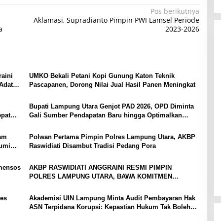
Pos berikutnya
Aklamasi, Supradianto Pimpin PWI Lamsel Periode
a
2023-2026
aini
UMKO Bekali Petani Kopi Gunung Katon Teknik
Adat
Pascapanen, Dorong Nilai Jual Hasil Panen Meningkat
Bupati Lampung Utara Genjot PAD 2026, OPD Diminta
epat
Gali Sumber Pendapatan Baru hingga Optimalkan
PBB-P2
yam
Polwan Pertama Pimpin Polres Lampung Utara, AKBP
bumi
Raswidiati Disambut Tradisi Pedang Pora
mensos
AKBP RASWIDIATI ANGGRAINI RESMI PIMPIN
POLRES LAMPUNG UTARA, BAWA KOMITMEN
PERKUAT KAMTIBMAS DAN PELAYANAN PRESISI
es
Akademisi UIN Lampung Minta Audit Pembayaran Hak
ASN Terpidana Korupsi: Kepastian Hukum Tak Boleh
Berlarut