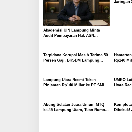
Jaringan 
Dibekuk
Akademisi UIN Lampung Minta
Audit Pembayaran Hak ASN
Terpidana Korupsi: Kepastian
Hukum Tak Boleh Berlarut
Terpidana Korupsi Masih Terima 50
Hamartoni
Persen Gaji, BKSDM Lampung
Rp140 Mil
Utara; Tunggu Keputusan BKN
Terobosan
Waktu Be
Lampung Utara Resmi Teken
UMKO Lat
Pinjaman Rp140 Miliar ke PT SMI
Utara Rac
untuk Perbaikan 17 Ruas Jalan
Solusi H
Pakan Ma
Abung Selatan Juara Umum MTQ
Komplota
ke-45 Lampung Utara, Tuan Rumah
Dibekuk! 
Tutup Ajang dengan Prestasi
MiChat, T
Gemilang
Gondol M