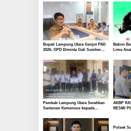
dan Adat Perkuat Kamtibmas
Bupati Lampung Utara Genjot PAD
Babon Ban
2026, OPD Diminta Gali Sumber
Lima Ana
Pendapatan Baru hingga
Piyik, Wa
Optimalkan PBB-P2
Heboh
Pemkab Lampung Utara Serahkan
AKBP RA
Santunan Kemensos kepada
RESMI P
Keluarga Korban Kebakaran
UTARA, 
PERKUAT
PELAYAN
Polsek S