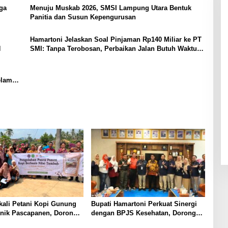
ga
Menuju Muskab 2026, SMSI Lampung Utara Bentuk
Panitia dan Susun Kepengurusan
Hamartoni Jelaskan Soal Pinjaman Rp140 Miliar ke PT
N
SMI: Tanpa Terobosan, Perbaikan Jalan Butuh Waktu
Bertahun-tahun
elama
ali Petani Kopi Gunung
Bupati Hamartoni Perkuat Sinergi
knik Pascapanen, Dorong
dengan BPJS Kesehatan, Dorong
l Hasil Panen Meningkat
Layanan Kesehatan Makin Cepat