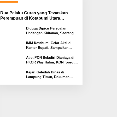
Dua Pelaku Curas yang Tewaskan
Perempuan di Kotabumi Utara
Ditangkap, Polisi Ungkap Motif
Ekonomi
Diduga Dipicu Persoalan
Undangan Khitanan, Seorang
Warga Lampung Timur Tewas
Tertembak
IMM Kotabumi Gelar Aksi di
Kantor Bupati, Sampaikan
Sembilan Tuntutan untuk
Pemkab Lampung Utara
Atlet PON Beladiri Dianiaya di
PKOR Way Halim, KONI Soroti
Lemahnya Pengamanan
Kawasan
Kejari Geledah Dinas di
Lampung Timur, Dokumen
Proyek Jalan Rp24 Miliar
Diangkut Penyidik