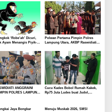
dan Mudah
gkok ‘Robe’ah’ Dicuri,
Polwan Pertama Pimpin Polres
k Ayam Menangis Piyik-
Lampung Utara, AKBP Raswidiati
rga Gang Jalaba Kotabumi
Disambut Tradisi Pedang Pora
SWIDIATI ANGGRAINI
Cucu Kades Bobol Rumah Kakek,
IMPIN POLRES LAMPUNG
Rp75 Juta Ludes buat Judol,
BAWA KOMITMEN
Diringkus dan Ditembak Polisi
 KAMTIBMAS DAN
AN PRESISI
ungkai Jaya Bongkar
Menuju Muskab 2026, SMSI