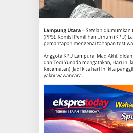
g
e
l
a
r
r
Lampung Utara –
Setelah diumumkan ta
a
(PPS), Komisi Pemilihan Umum (KPU) L
p
pemantapan mengenai tahapan test wawa
a
t
Anggota KPU Lampura, Mad Akhi, didamp
b
e
dan Tedi Yunada mengatakan, Hari ini 
r
Kecamatan). Jadi kita hari ini kita pan
s
yakni wawancara.
a
m
a
P
P
K
s
e
-
L
a