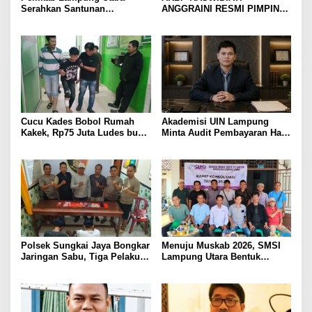
Serahkan Santunan
ANGGRAINI RESMI PIMPIN
Kemensos kepada Keluarga
POLRES LAMPUNG UTARA,
Korban Kebakaran
BAWA KOMITMEN PERKUAT
KAMTIBMAS DAN
PELAYANAN PRESISI
Cucu Kades Bobol Rumah
Akademisi UIN Lampung
Kakek, Rp75 Juta Ludes buat
Minta Audit Pembayaran Hak
Judol, Diringkus dan
ASN Terpidana Korupsi:
Ditembak Polisi
Kepastian Hukum Tak Boleh
Berlarut
Polsek Sungkai Jaya Bongkar
Menuju Muskab 2026, SMSI
Jaringan Sabu, Tiga Pelaku
Lampung Utara Bentuk
Dibekuk
Panitia dan Susun
Kepengurusan