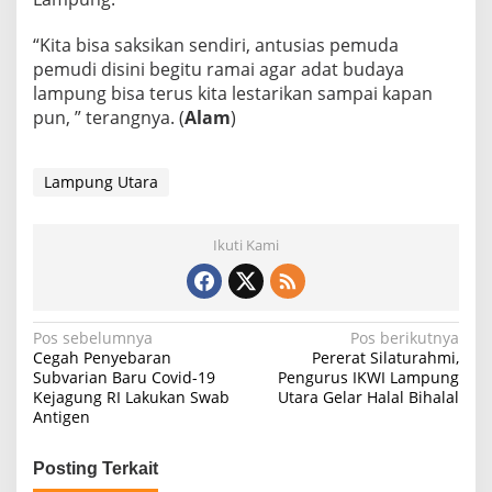
“Kita bisa saksikan sendiri, antusias pemuda
pemudi disini begitu ramai agar adat budaya
lampung bisa terus kita lestarikan sampai kapan
pun, ” terangnya. (
Alam
)
Lampung Utara
Ikuti Kami
N
Pos sebelumnya
Pos berikutnya
Cegah Penyebaran
Pererat Silaturahmi,
a
Subvarian Baru Covid-19
Pengurus IKWI Lampung
Kejagung RI Lakukan Swab
Utara Gelar Halal Bihalal
v
Antigen
i
g
Posting Terkait