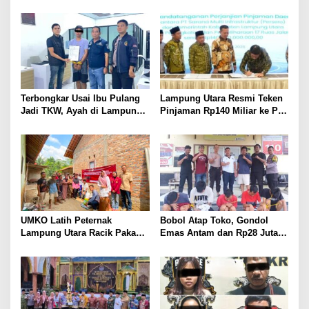
BKSDM Lampung Utara;
SMI: Tanpa Terobosan,
Tunggu Keputusan BKN
Perbaikan Jalan Butuh Waktu
Bertahun-tahun
Terbongkar Usai Ibu Pulang
Lampung Utara Resmi Teken
Jadi TKW, Ayah di Lampung
Pinjaman Rp140 Miliar ke PT
Utara Diduga Cabuli Anak
SMI untuk Perbaikan 17 Ruas
Kandung Selama Empat
Jalan
Tahun, Nyaris Diamuk Massa
UMKO Latih Peternak
Bobol Atap Toko, Gondol
Lampung Utara Racik Pakan
Emas Antam dan Rp28 Juta!
Konsentrat, Solusi Hadapi
Tim 905 Krisna Lamut
Kemarau dan Harga Pakan
Bersama Reskrim Polsek
Mahal
Kotabumi Kota Bekuk
Komplotan Curat