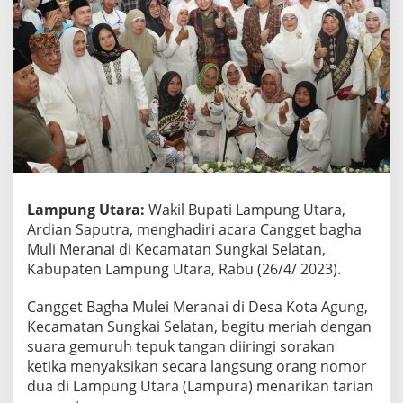
n
S
a
p
u
t
r
a
,
T
u
r
Lampung Utara:
Wakil Bupati Lampung Utara,
u
t
Ardian Saputra, menghadiri acara Cangget bagha
S
Muli Meranai di Kecamatan Sungkai Selatan,
e
Kabupaten Lampung Utara, Rabu (26/4/ 2023).
m
a
Cangget Bagha Mulei Meranai di Desa Kota Agung,
r
a
Kecamatan Sungkai Selatan, begitu meriah dengan
k
suara gemuruh tepuk tangan diiringi sorakan
k
ketika menyaksikan secara langsung orang nomor
a
dua di Lampung Utara (Lampura) menarikan tarian
n