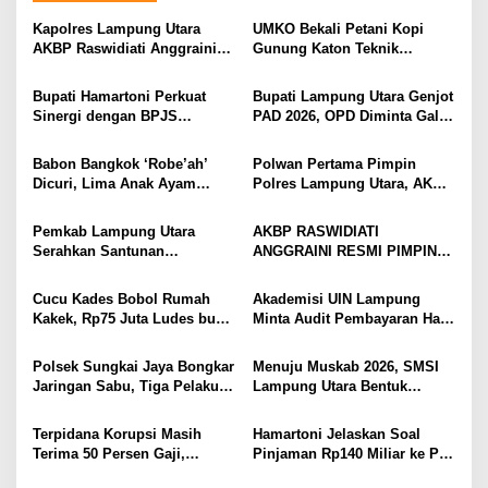
a
s
Kapolres Lampung Utara
UMKO Bekali Petani Kopi
AKBP Raswidiati Anggraini
Gunung Katon Teknik
i
Bergerak Cepat, Rangkul
Pascapanen, Dorong Nilai
Tokoh Masyarakat dan Adat
Jual Hasil Panen Meningkat
p
Bupati Hamartoni Perkuat
Bupati Lampung Utara Genjot
Perkuat Kamtibmas
Sinergi dengan BPJS
PAD 2026, OPD Diminta Gali
o
Kesehatan, Dorong Layanan
Sumber Pendapatan Baru
s
Kesehatan Makin Cepat dan
hingga Optimalkan PBB-P2
Babon Bangkok ‘Robe’ah’
Polwan Pertama Pimpin
Mudah
Dicuri, Lima Anak Ayam
Polres Lampung Utara, AKBP
Menangis Piyik-Piyik, Warga
Raswidiati Disambut Tradisi
Gang Jalaba Kotabumi Heboh
Pedang Pora
Pemkab Lampung Utara
AKBP RASWIDIATI
Serahkan Santunan
ANGGRAINI RESMI PIMPIN
Kemensos kepada Keluarga
POLRES LAMPUNG UTARA,
Korban Kebakaran
BAWA KOMITMEN PERKUAT
Cucu Kades Bobol Rumah
Akademisi UIN Lampung
KAMTIBMAS DAN
Kakek, Rp75 Juta Ludes buat
Minta Audit Pembayaran Hak
PELAYANAN PRESISI
Judol, Diringkus dan
ASN Terpidana Korupsi:
Ditembak Polisi
Kepastian Hukum Tak Boleh
Polsek Sungkai Jaya Bongkar
Menuju Muskab 2026, SMSI
Berlarut
Jaringan Sabu, Tiga Pelaku
Lampung Utara Bentuk
Dibekuk
Panitia dan Susun
Kepengurusan
Terpidana Korupsi Masih
Hamartoni Jelaskan Soal
Terima 50 Persen Gaji,
Pinjaman Rp140 Miliar ke PT
BKSDM Lampung Utara;
SMI: Tanpa Terobosan,