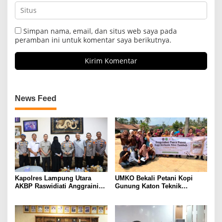
Simpan nama, email, dan situs web saya pada
peramban ini untuk komentar saya berikutnya.
News Feed
Kapolres Lampung Utara
UMKO Bekali Petani Kopi
AKBP Raswidiati Anggraini
Gunung Katon Teknik
Bergerak Cepat, Rangkul
Pascapanen, Dorong Nilai
Tokoh Masyarakat dan Adat
Jual Hasil Panen Meningkat
Perkuat Kamtibmas