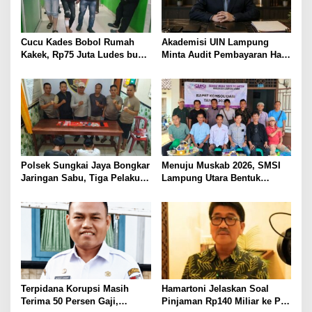
Cucu Kades Bobol Rumah
Akademisi UIN Lampung
Kakek, Rp75 Juta Ludes buat
Minta Audit Pembayaran Hak
Judol, Diringkus dan
ASN Terpidana Korupsi:
Ditembak Polisi
Kepastian Hukum Tak Boleh
Berlarut
Polsek Sungkai Jaya Bongkar
Menuju Muskab 2026, SMSI
Jaringan Sabu, Tiga Pelaku
Lampung Utara Bentuk
Dibekuk
Panitia dan Susun
Kepengurusan
Terpidana Korupsi Masih
Hamartoni Jelaskan Soal
Terima 50 Persen Gaji,
Pinjaman Rp140 Miliar ke PT