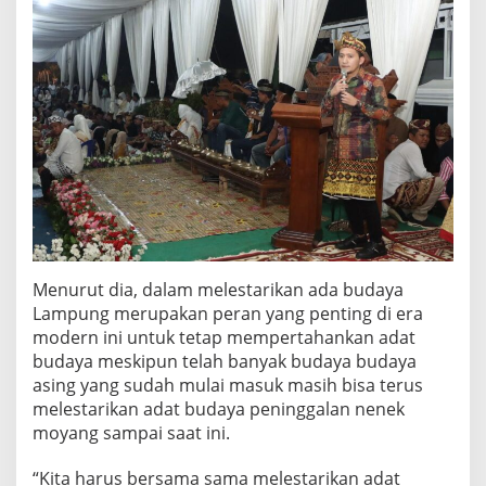
K
e
c
a
m
a
t
a
n
S
u
n
g
k
a
Menurut dia, dalam melestarikan ada budaya
i
Lampung merupakan peran yang penting di era
S
e
modern ini untuk tetap mempertahankan adat
l
budaya meskipun telah banyak budaya budaya
a
asing yang sudah mulai masuk masih bisa terus
t
melestarikan adat budaya peninggalan nenek
a
moyang sampai saat ini.
n
“Kita harus bersama sama melestarikan adat