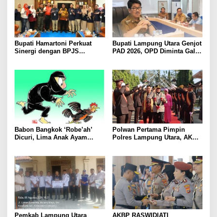
Bupati Hamartoni Perkuat
Bupati Lampung Utara Genjot
Sinergi dengan BPJS
PAD 2026, OPD Diminta Gali
Kesehatan, Dorong Layanan
Sumber Pendapatan Baru
Kesehatan Makin Cepat dan
hingga Optimalkan PBB-P2
Mudah
Babon Bangkok ‘Robe’ah’
Polwan Pertama Pimpin
Dicuri, Lima Anak Ayam
Polres Lampung Utara, AKBP
Menangis Piyik-Piyik, Warga
Raswidiati Disambut Tradisi
Gang Jalaba Kotabumi Heboh
Pedang Pora
Pemkab Lampung Utara
AKBP RASWIDIATI