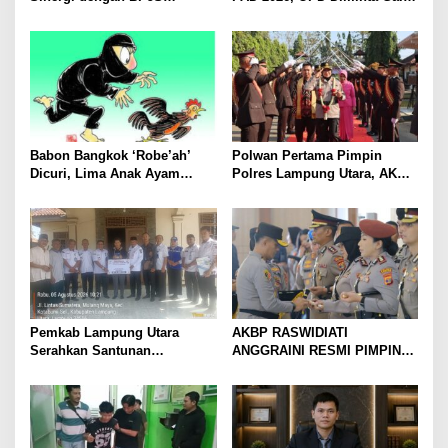
Kesehatan, Dorong Layanan
Sumber Pendapatan Baru
Kesehatan Makin Cepat dan
hingga Optimalkan PBB-P2
Mudah
Babon Bangkok ‘Robe’ah’
Polwan Pertama Pimpin
Dicuri, Lima Anak Ayam
Polres Lampung Utara, AKBP
Menangis Piyik-Piyik, Warga
Raswidiati Disambut Tradisi
Gang Jalaba Kotabumi Heboh
Pedang Pora
Pemkab Lampung Utara
AKBP RASWIDIATI
Serahkan Santunan
ANGGRAINI RESMI PIMPIN
Kemensos kepada Keluarga
POLRES LAMPUNG UTARA,
Korban Kebakaran
BAWA KOMITMEN PERKUAT
KAMTIBMAS DAN
PELAYANAN PRESISI