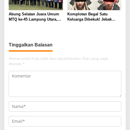
Abung Selatan Juara Umum
Komplotan Begal Satu
MTQ ke-45 Lampung Utara,
Keluarga Dibekuk! Jebak
Tuan Rumah Tutup Ajang
Korban Lewat MiChat,
dengan Prestasi Gemilang
Todong Airsoft Gun lalu
Gondol Motor
Tinggalkan Balasan
Alamat email Anda tidak akan dipublikasikan.
Ruas yang wajib
ditandai
*