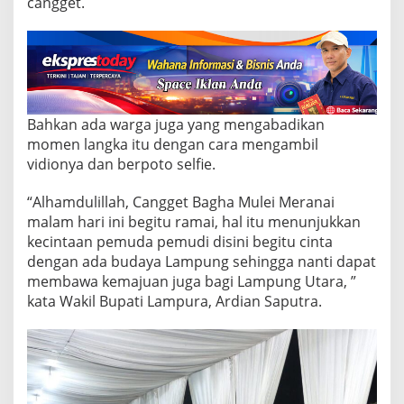
C
cangget.
a
n
g
g
e
t
B
Bahkan ada warga juga yang mengabadikan
a
momen langka itu dengan cara mengambil
g
vidionya dan berpoto selfie.
h
a
M
“Alhamdulillah, Cangget Bagha Mulei Meranai
u
malam hari ini begitu ramai, hal itu menunjukkan
l
kecintaan pemuda pemudi disini begitu cinta
i
dengan ada budaya Lampung sehingga nanti dapat
M
e
membawa kemajuan juga bagi Lampung Utara, ”
r
kata Wakil Bupati Lampura, Ardian Saputra.
a
n
a
i
d
i