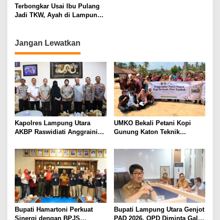
Tunggu Keputusan BKN
Perbaikan Jalan Butuh Waktu
Terbongkar Usai Ibu Pulang
Bertahun-tahun
Jadi TKW, Ayah di Lampung
Utara Diduga Cabuli Anak
Kandung Selama Empat
Tahun, Nyaris Diamuk Massa
Jangan Lewatkan
Kapolres Lampung Utara
UMKO Bekali Petani Kopi
AKBP Raswidiati Anggraini
Gunung Katon Teknik
Bergerak Cepat, Rangkul
Pascapanen, Dorong Nilai
Tokoh Masyarakat dan Adat
Jual Hasil Panen Meningkat
Perkuat Kamtibmas
Bupati Hamartoni Perkuat
Bupati Lampung Utara Genjot
Sinergi dengan BPJS
PAD 2026, OPD Diminta Gali