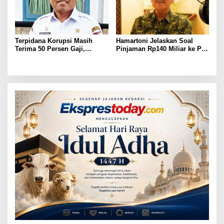
Terpidana Korupsi Masih
Hamartoni Jelaskan Soal
Terima 50 Persen Gaji,
Pinjaman Rp140 Miliar ke PT
BKSDM Lampung Utara;
SMI: Tanpa Terobosan,
Tunggu Keputusan BKN
Perbaikan Jalan Butuh Waktu
Bertahun-tahun