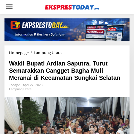
L
e
w
a
t
i
k
e
k
o
Homepage
/
Lampung Utara
W
n
a
t
Wakil Bupati Ardian Saputra, Turut
k
e
i
Semarakkan Cangget Bagha Muli
n
l
Meranai di Kecamatan Sungkai Selatan
B
u
Today2
April 27, 2023
Lampung Utara
p
a
t
i
A
r
d
i
a