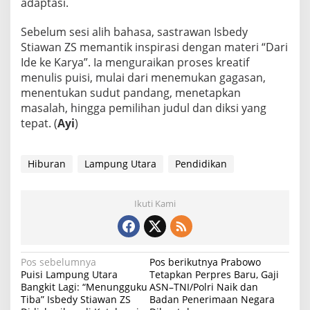
adaptasi.
T
e
r
Sebelum sesi alih bahasa, sastrawan Isbedy
j
Stiawan ZS memantik inspirasi dengan materi “Dari
e
Ide ke Karya”. Ia menguraikan proses kreatif
m
menulis puisi, mulai dari menemukan gagasan,
a
h
menentukan sudut pandang, menetapkan
a
masalah, hingga pemilihan judul dan diksi yang
n
tepat. (
Ayi
)
Hiburan
Lampung Utara
Pendidikan
Ikuti Kami
N
Pos sebelumnya
Pos berikutnya
Prabowo
Puisi Lampung Utara
Tetapkan Perpres Baru, Gaji
a
Bangkit Lagi: “Menungguku
ASN–TNI/Polri Naik dan
Tiba” Isbedy Stiawan ZS
Badan Penerimaan Negara
v