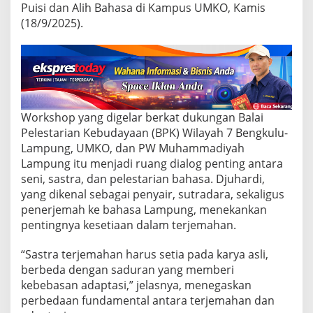
a
Puisi dan Alih Bahasa di Kampus UMKO, Kamis
m
(18/9/2025).
a
t
k
a
n
B
a
h
Workshop yang digelar berkat dukungan Balai
a
Pelestarian Kebudayaan (BPK) Wilayah 7 Bengkulu-
s
Lampung, UMKO, dan PW Muhammadiyah
a
Lampung itu menjadi ruang dialog penting antara
L
a
seni, sastra, dan pelestarian bahasa. Djuhardi,
m
yang dikenal sebagai penyair, sutradara, sekaligus
p
penerjemah ke bahasa Lampung, menekankan
u
pentingnya kesetiaan dalam terjemahan.
n
g
L
“Sastra terjemahan harus setia pada karya asli,
e
berbeda dengan saduran yang memberi
w
kebebasan adaptasi,” jelasnya, menegaskan
a
perbedaan fundamental antara terjemahan dan
t