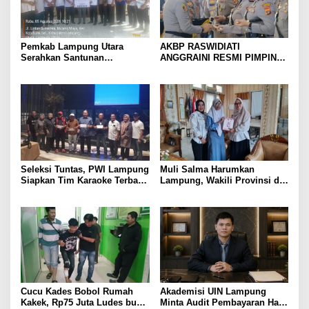
Pemkab Lampung Utara
AKBP RASWIDIATI
Serahkan Santunan
ANGGRAINI RESMI PIMPIN
Kemensos kepada Keluarga
POLRES LAMPUNG UTARA,
Korban Kebakaran
BAWA KOMITMEN PERKUAT
KAMTIBMAS DAN
PELAYANAN PRESISI
Seleksi Tuntas, PWI Lampung
Muli Salma Harumkan
Siapkan Tim Karaoke Terbaik
Lampung, Wakili Provinsi di
untuk Porwanas 2027
FL3SN Nasional Lewat
“Kartografi Sunyi”
Cucu Kades Bobol Rumah
Akademisi UIN Lampung
Kakek, Rp75 Juta Ludes buat
Minta Audit Pembayaran Hak