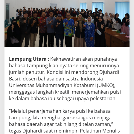
u
h
a
r
d
i
B
a
s
r
Lampung Utara
: Kekhawatiran akan punahnya
i
G
bahasa Lampung kian nyata seiring menurunnya
a
jumlah penutur. Kondisi ini mendorong Djuhardi
l
Basri, dosen bahasa dan sastra Indonesia
a
Universitas Muhammadiyah Kotabumi (UMKO),
n
g
menggagas langkah kreatif: menerjemahkan puisi
A
ke dalam bahasa ibu sebagai upaya pelestarian.
k
s
“Melalui penerjemahan karya puisi ke bahasa
i
Lampung, kita menghargai sekaligus menjaga
S
e
bahasa daerah agar tak hilang ditelan zaman,”
l
tegas Djuhardi saat memimpin Pelatihan Menulis