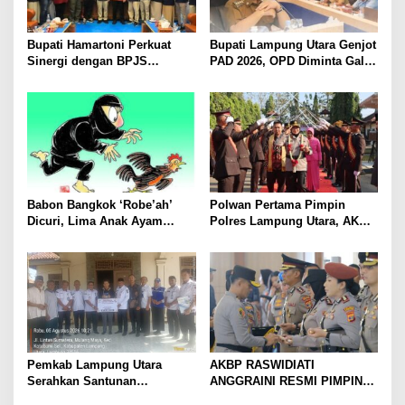
Bupati Hamartoni Perkuat
Bupati Lampung Utara Genjot
Sinergi dengan BPJS
PAD 2026, OPD Diminta Gali
Kesehatan, Dorong Layanan
Sumber Pendapatan Baru
Kesehatan Makin Cepat dan
hingga Optimalkan PBB-P2
Mudah
Babon Bangkok ‘Robe’ah’
Polwan Pertama Pimpin
Dicuri, Lima Anak Ayam
Polres Lampung Utara, AKBP
Menangis Piyik-Piyik, Warga
Raswidiati Disambut Tradisi
Gang Jalaba Kotabumi Heboh
Pedang Pora
Pemkab Lampung Utara
AKBP RASWIDIATI
Serahkan Santunan
ANGGRAINI RESMI PIMPIN
Kemensos kepada Keluarga
POLRES LAMPUNG UTARA,