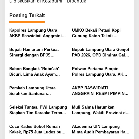
Didiskusikan di Kotabumi
Dibentuk
i
g
Posting Terkait
a
s
Kapolres Lampung Utara
UMKO Bekali Petani Kopi
AKBP Raswidiati Anggraini
Gunung Katon Teknik
i
Bergerak Cepat, Rangkul
Pascapanen, Dorong Nilai
Tokoh Masyarakat dan Adat
Jual Hasil Panen Meningkat
p
Bupati Hamartoni Perkuat
Bupati Lampung Utara Genjot
Perkuat Kamtibmas
Sinergi dengan BPJS
PAD 2026, OPD Diminta Gali
o
Kesehatan, Dorong Layanan
Sumber Pendapatan Baru
s
Kesehatan Makin Cepat dan
hingga Optimalkan PBB-P2
Babon Bangkok ‘Robe’ah’
Polwan Pertama Pimpin
Mudah
Dicuri, Lima Anak Ayam
Polres Lampung Utara, AKBP
Menangis Piyik-Piyik, Warga
Raswidiati Disambut Tradisi
Gang Jalaba Kotabumi Heboh
Pedang Pora
Pemkab Lampung Utara
AKBP RASWIDIATI
Serahkan Santunan
ANGGRAINI RESMI PIMPIN
Kemensos kepada Keluarga
POLRES LAMPUNG UTARA,
Korban Kebakaran
BAWA KOMITMEN PERKUAT
Seleksi Tuntas, PWI Lampung
Muli Salma Harumkan
KAMTIBMAS DAN
Siapkan Tim Karaoke Terbaik
Lampung, Wakili Provinsi di
PELAYANAN PRESISI
untuk Porwanas 2027
FL3SN Nasional Lewat
“Kartografi Sunyi”
Cucu Kades Bobol Rumah
Akademisi UIN Lampung
Kakek, Rp75 Juta Ludes buat
Minta Audit Pembayaran Hak
Judol, Diringkus dan
ASN Terpidana Korupsi: