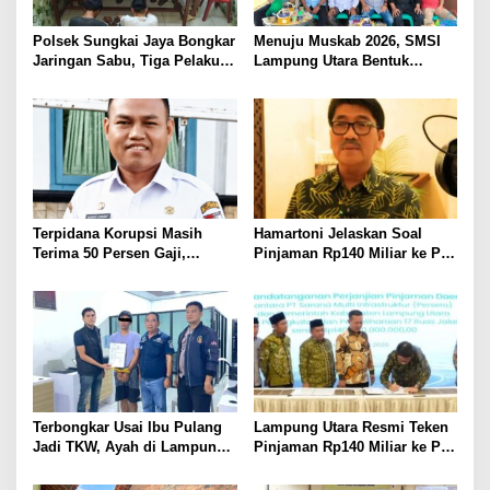
Polsek Sungkai Jaya Bongkar
Menuju Muskab 2026, SMSI
Jaringan Sabu, Tiga Pelaku
Lampung Utara Bentuk
Dibekuk
Panitia dan Susun
Kepengurusan
Terpidana Korupsi Masih
Hamartoni Jelaskan Soal
Terima 50 Persen Gaji,
Pinjaman Rp140 Miliar ke PT
BKSDM Lampung Utara;
SMI: Tanpa Terobosan,
Tunggu Keputusan BKN
Perbaikan Jalan Butuh Waktu
Bertahun-tahun
Terbongkar Usai Ibu Pulang
Lampung Utara Resmi Teken
Jadi TKW, Ayah di Lampung
Pinjaman Rp140 Miliar ke PT
Utara Diduga Cabuli Anak
SMI untuk Perbaikan 17 Ruas
Kandung Selama Empat
Jalan