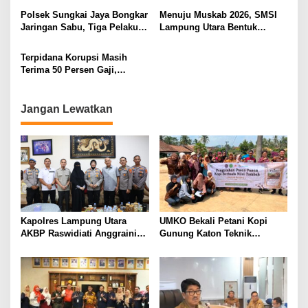
Ditembak Polisi
Kepastian Hukum Tak Boleh
Polsek Sungkai Jaya Bongkar
Menuju Muskab 2026, SMSI
Berlarut
Jaringan Sabu, Tiga Pelaku
Lampung Utara Bentuk
Dibekuk
Panitia dan Susun
Kepengurusan
Terpidana Korupsi Masih
Terima 50 Persen Gaji,
BKSDM Lampung Utara;
Tunggu Keputusan BKN
Jangan Lewatkan
Kapolres Lampung Utara
UMKO Bekali Petani Kopi
AKBP Raswidiati Anggraini
Gunung Katon Teknik
Bergerak Cepat, Rangkul
Pascapanen, Dorong Nilai
Tokoh Masyarakat dan Adat
Jual Hasil Panen Meningkat
Perkuat Kamtibmas