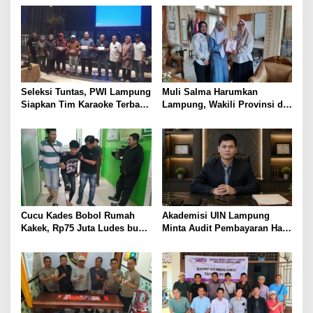
Korban Kebakaran
BAWA KOMITMEN PERKUAT
KAMTIBMAS DAN
PELAYANAN PRESISI
Seleksi Tuntas, PWI Lampung
Muli Salma Harumkan
Siapkan Tim Karaoke Terbaik
Lampung, Wakili Provinsi di
untuk Porwanas 2027
FL3SN Nasional Lewat
“Kartografi Sunyi”
Cucu Kades Bobol Rumah
Akademisi UIN Lampung
Kakek, Rp75 Juta Ludes buat
Minta Audit Pembayaran Hak
Judol, Diringkus dan
ASN Terpidana Korupsi:
Ditembak Polisi
Kepastian Hukum Tak Boleh
Berlarut