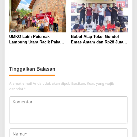
Tahun, Nyaris Diamuk Massa
UMKO Latih Peternak
Bobol Atap Toko, Gondol
Lampung Utara Racik Pakan
Emas Antam dan Rp28 Juta!
Konsentrat, Solusi Hadapi
Tim 905 Krisna Lamut
Kemarau dan Harga Pakan
Bersama Reskrim Polsek
Mahal
Kotabumi Kota Bekuk
Komplotan Curat
Tinggalkan Balasan
Alamat email Anda tidak akan dipublikasikan.
Ruas yang wajib
ditandai
*