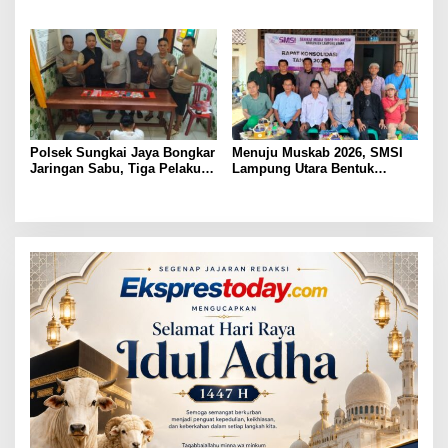
Judol, Diringkus dan
ASN Terpidana Korupsi:
Ditembak Polisi
Kepastian Hukum Tak Boleh
Berlarut
Polsek Sungkai Jaya Bongkar
Menuju Muskab 2026, SMSI
Jaringan Sabu, Tiga Pelaku
Lampung Utara Bentuk
Dibekuk
Panitia dan Susun
Kepengurusan