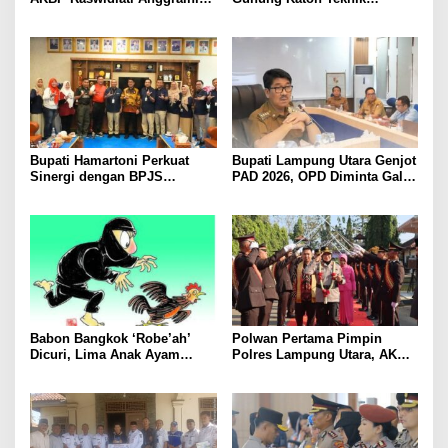
Bergerak Cepat, Rangkul
Pascapanen, Dorong Nilai
Tokoh Masyarakat dan Adat
Jual Hasil Panen Meningkat
Perkuat Kamtibmas
Bupati Hamartoni Perkuat
Bupati Lampung Utara Genjot
Sinergi dengan BPJS
PAD 2026, OPD Diminta Gali
Kesehatan, Dorong Layanan
Sumber Pendapatan Baru
Kesehatan Makin Cepat dan
hingga Optimalkan PBB-P2
Mudah
Babon Bangkok ‘Robe’ah’
Polwan Pertama Pimpin
Dicuri, Lima Anak Ayam
Polres Lampung Utara, AKBP
Menangis Piyik-Piyik, Warga
Raswidiati Disambut Tradisi
Gang Jalaba Kotabumi Heboh
Pedang Pora