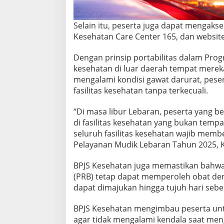
n
2
0
Selain itu, peserta juga dapat mengakses
2
Kesehatan Care Center 165, dan websit
5
Dengan prinsip portabilitas dalam Pro
kesehatan di luar daerah tempat mereka
mengalami kondisi gawat darurat, pese
fasilitas kesehatan tanpa terkecuali.
“Di masa libur Lebaran, peserta yang b
di fasilitas kesehatan yang bukan tempat
seluruh fasilitas kesehatan wajib memb
Pelayanan Mudik Lebaran Tahun 2025, K
BPJS Kesehatan juga memastikan bahw
(PRB) tetap dapat memperoleh obat de
dapat dimajukan hingga tujuh hari sebe
BPJS Kesehatan mengimbau peserta untu
agar tidak mengalami kendala saat meng