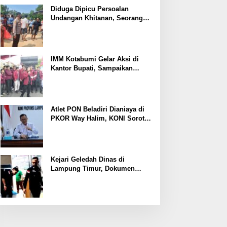
Ekonomi
Diduga Dipicu Persoalan
Undangan Khitanan, Seorang
Warga Lampung Timur Tewas
Tertembak
IMM Kotabumi Gelar Aksi di
Kantor Bupati, Sampaikan
Sembilan Tuntutan untuk
Pemkab Lampung Utara
Atlet PON Beladiri Dianiaya di
PKOR Way Halim, KONI Soroti
Lemahnya Pengamanan
Kawasan
Kejari Geledah Dinas di
Lampung Timur, Dokumen
Proyek Jalan Rp24 Miliar
Diangkut Penyidik