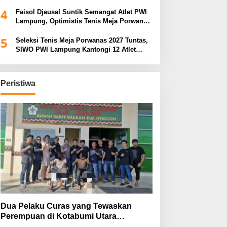
Porwanas 2027
4
Faisol Djausal Suntik Semangat Atlet PWI
Lampung, Optimistis Tenis Meja Porwanas
Bidik Prestasi Nasional
5
Seleksi Tenis Meja Porwanas 2027 Tuntas,
SIWO PWI Lampung Kantongi 12 Atlet
Terbaik Bidik Medali Emas
Peristiwa
Dua Pelaku Curas yang Tewaskan
Perempuan di Kotabumi Utara
Ditangkap, Polisi Ungkap Motif