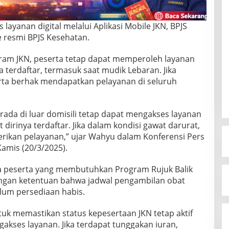
 layanan digital melalui Aplikasi Mobile JKN, BPJS
e resmi BPJS Kesehatan.
gram JKN, peserta tetap dapat memperoleh layanan
 terdaftar, termasuk saat mudik Lebaran. Jika
rta berhak mendapatkan pelayanan di seluruh
erada di luar domisili tetap dapat mengakses layanan
 dirinya terdaftar. Jika dalam kondisi gawat darurat,
erikan pelayanan,” ujar Wahyu dalam Konferensi Pers
amis (20/3/2025).
a peserta yang membutuhkan Program Rujuk Balik
ngan ketentuan bahwa jadwal pengambilan obat
lum persediaan habis.
k memastikan status kepesertaan JKN tetap aktif
akses layanan. Jika terdapat tunggakan iuran,