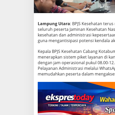
B
e
r
j
a
Lampung Utara
: BPJS Kesehatan ter
l
seluruh peserta Jaminan Kesehatan Nas
a
n
kesehatan dan administrasi kepesertaan
S
guna mengantisipasi potensi kendala a
e
l
Kepala BPJS Kesehatan Cabang Kotabum
a
menerapkan sistem piket layanan di kant
m
a
dengan jam operasional pukul 08.00-12.
L
Pelayanan Administrasi melalui WhatsA
i
memudahkan peserta dalam mengakses i
b
u
r
L
e
b
a
r
a