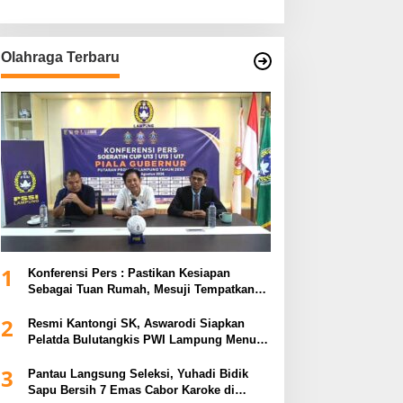
Olahraga Terbaru
1
Konferensi Pers : Pastikan Kesiapan
Sebagai Tuan Rumah, Mesuji Tempatkan
Tiga Venue Pelaksanaan Soeratin Cup
2
Piala Gubernur Lampung
Resmi Kantongi SK, Aswarodi Siapkan
Pelatda Bulutangkis PWI Lampung Menuju
Porwanas 2027
3
Pantau Langsung Seleksi, Yuhadi Bidik
Sapu Bersih 7 Emas Cabor Karoke di