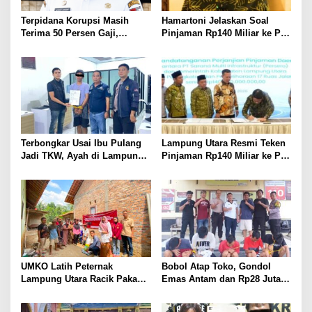
Terpidana Korupsi Masih
Hamartoni Jelaskan Soal
Terima 50 Persen Gaji,
Pinjaman Rp140 Miliar ke PT
BKSDM Lampung Utara;
SMI: Tanpa Terobosan,
Tunggu Keputusan BKN
Perbaikan Jalan Butuh Waktu
Bertahun-tahun
Terbongkar Usai Ibu Pulang
Lampung Utara Resmi Teken
Jadi TKW, Ayah di Lampung
Pinjaman Rp140 Miliar ke PT
Utara Diduga Cabuli Anak
SMI untuk Perbaikan 17 Ruas
Kandung Selama Empat
Jalan
Tahun, Nyaris Diamuk Massa
UMKO Latih Peternak
Bobol Atap Toko, Gondol
Lampung Utara Racik Pakan
Emas Antam dan Rp28 Juta!
Konsentrat, Solusi Hadapi
Tim 905 Krisna Lamut
Kemarau dan Harga Pakan
Bersama Reskrim Polsek