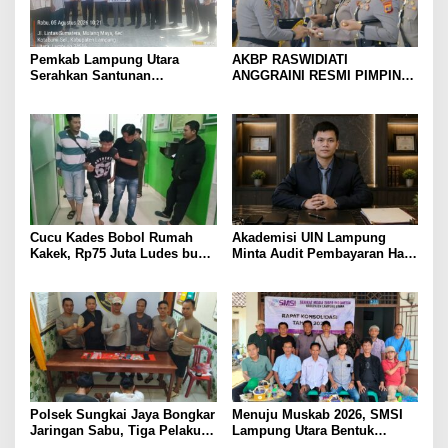
Pemkab Lampung Utara
AKBP RASWIDIATI
Serahkan Santunan
ANGGRAINI RESMI PIMPIN
Kemensos kepada Keluarga
POLRES LAMPUNG UTARA,
Korban Kebakaran
BAWA KOMITMEN PERKUAT
KAMTIBMAS DAN
PELAYANAN PRESISI
Cucu Kades Bobol Rumah
Akademisi UIN Lampung
Kakek, Rp75 Juta Ludes buat
Minta Audit Pembayaran Hak
Judol, Diringkus dan
ASN Terpidana Korupsi:
Ditembak Polisi
Kepastian Hukum Tak Boleh
Berlarut
Polsek Sungkai Jaya Bongkar
Menuju Muskab 2026, SMSI
Jaringan Sabu, Tiga Pelaku
Lampung Utara Bentuk
Dibekuk
Panitia dan Susun