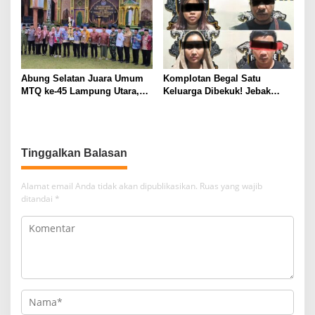
Mahal
Kotabumi Kota Bekuk
Komplotan Curat
Abung Selatan Juara Umum
Komplotan Begal Satu
MTQ ke-45 Lampung Utara,
Keluarga Dibekuk! Jebak
Tuan Rumah Tutup Ajang
Korban Lewat MiChat,
dengan Prestasi Gemilang
Todong Airsoft Gun lalu
Gondol Motor
Tinggalkan Balasan
Alamat email Anda tidak akan dipublikasikan.
Ruas yang wajib
ditandai
*