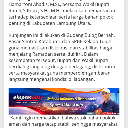
t
Hamartoni Ahadis, M.Si., bersama Wakil Bupati
e
Romli, S.Kom., S.H., M.H., melakukan pemantauan
r
s
terhadap ketersediaan serta harga bahan pokok
e
penting di Kabupaten Lampung Utara.
d
i
Kunjungan ini dilakukan di Gudang Bulog Bernah,
a
Pasar Sentral Kotabumi, dan SPBE Kelapa Tujuh
a
n
guna memastikan distribusi dan stabilitas harga
d
menjelang Ramadan serta Idulfitri. Dalam
a
kesempatan tersebut, Bupati dan Wakil Bupati
n
berdialog langsung dengan pedagang, distributor,
H
a
serta masyarakat guna memperoleh gambaran
r
langsung mengenai kondisi di lapangan.
g
a
B
a
h
a
n
“Kami ingin memastikan bahwa stok bahan pokok
P
aman dan harga tetap stabil, sehingga masyarakat
o