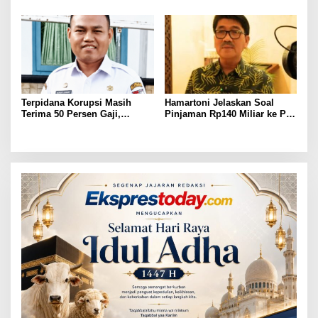
Kepengurusan
Terpidana Korupsi Masih
Hamartoni Jelaskan Soal
Terima 50 Persen Gaji,
Pinjaman Rp140 Miliar ke PT
BKSDM Lampung Utara;
SMI: Tanpa Terobosan,
Tunggu Keputusan BKN
Perbaikan Jalan Butuh Waktu
Bertahun-tahun