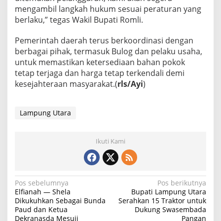
mengambil langkah hukum sesuai peraturan yang
berlaku,” tegas Wakil Bupati Romli.
Pemerintah daerah terus berkoordinasi dengan
berbagai pihak, termasuk Bulog dan pelaku usaha,
untuk memastikan ketersediaan bahan pokok
tetap terjaga dan harga tetap terkendali demi
kesejahteraan masyarakat.(
rls/Ayi
)
Lampung Utara
Ikuti Kami
N
Pos sebelumnya
Pos berikutnya
Elfianah — Shela
Bupati Lampung Utara
a
Dikukuhkan Sebagai Bunda
Serahkan 15 Traktor untuk
Paud dan Ketua
Dukung Swasembada
v
Dekranasda Mesuji
Pangan