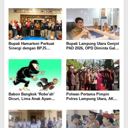
Bergerak Cepat, Rangkul
Pascapanen, Dorong Nilai
Tokoh Masyarakat dan Adat
Jual Hasil Panen Meningkat
Perkuat Kamtibmas
Bupati Hamartoni Perkuat
Bupati Lampung Utara Genjot
Sinergi dengan BPJS
PAD 2026, OPD Diminta Gali
Kesehatan, Dorong Layanan
Sumber Pendapatan Baru
Kesehatan Makin Cepat dan
hingga Optimalkan PBB-P2
Mudah
Babon Bangkok ‘Robe’ah’
Polwan Pertama Pimpin
Dicuri, Lima Anak Ayam
Polres Lampung Utara, AKBP
Menangis Piyik-Piyik, Warga
Raswidiati Disambut Tradisi
Gang Jalaba Kotabumi Heboh
Pedang Pora