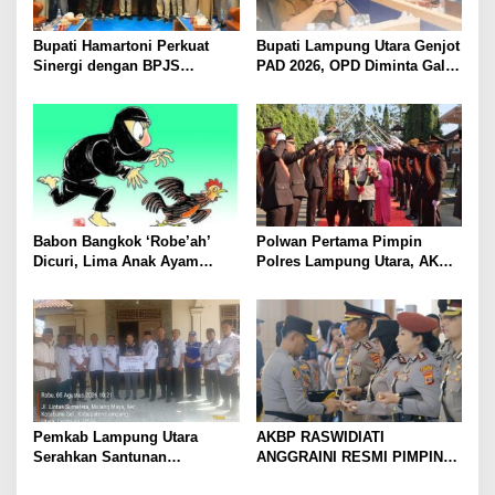
Bupati Hamartoni Perkuat
Bupati Lampung Utara Genjot
Sinergi dengan BPJS
PAD 2026, OPD Diminta Gali
Kesehatan, Dorong Layanan
Sumber Pendapatan Baru
Kesehatan Makin Cepat dan
hingga Optimalkan PBB-P2
Mudah
Babon Bangkok ‘Robe’ah’
Polwan Pertama Pimpin
Dicuri, Lima Anak Ayam
Polres Lampung Utara, AKBP
Menangis Piyik-Piyik, Warga
Raswidiati Disambut Tradisi
Gang Jalaba Kotabumi Heboh
Pedang Pora
Pemkab Lampung Utara
AKBP RASWIDIATI
Serahkan Santunan
ANGGRAINI RESMI PIMPIN
Kemensos kepada Keluarga
POLRES LAMPUNG UTARA,