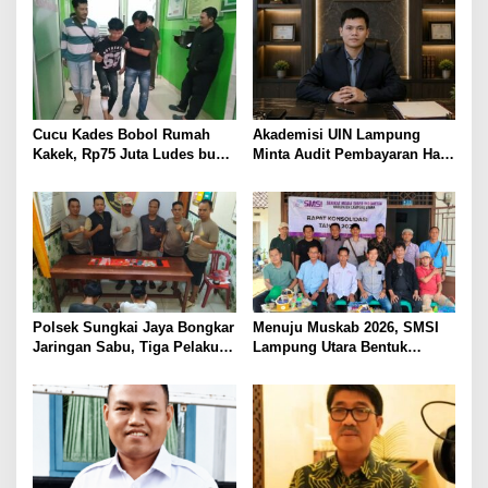
Korban Kebakaran
BAWA KOMITMEN PERKUAT
KAMTIBMAS DAN
PELAYANAN PRESISI
Cucu Kades Bobol Rumah
Akademisi UIN Lampung
Kakek, Rp75 Juta Ludes buat
Minta Audit Pembayaran Hak
Judol, Diringkus dan
ASN Terpidana Korupsi:
Ditembak Polisi
Kepastian Hukum Tak Boleh
Berlarut
Polsek Sungkai Jaya Bongkar
Menuju Muskab 2026, SMSI
Jaringan Sabu, Tiga Pelaku
Lampung Utara Bentuk
Dibekuk
Panitia dan Susun
Kepengurusan