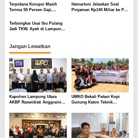
Kepengurusan
Terpidana Korupsi Masih
Hamartoni Jelaskan Soal
Terima 50 Persen Gaji,
Pinjaman Rp140 Miliar ke PT
BKSDM Lampung Utara;
SMI: Tanpa Terobosan,
Tunggu Keputusan BKN
Perbaikan Jalan Butuh Waktu
Terbongkar Usai Ibu Pulang
Bertahun-tahun
Jadi TKW, Ayah di Lampung
Utara Diduga Cabuli Anak
Kandung Selama Empat
Tahun, Nyaris Diamuk Massa
Jangan Lewatkan
Kapolres Lampung Utara
UMKO Bekali Petani Kopi
AKBP Raswidiati Anggraini
Gunung Katon Teknik
Bergerak Cepat, Rangkul
Pascapanen, Dorong Nilai
Tokoh Masyarakat dan Adat
Jual Hasil Panen Meningkat
Perkuat Kamtibmas