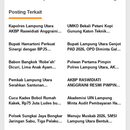
i
g
Posting Terkait
a
s
Kapolres Lampung Utara
UMKO Bekali Petani Kopi
AKBP Raswidiati Anggraini
Gunung Katon Teknik
i
Bergerak Cepat, Rangkul
Pascapanen, Dorong Nilai
Tokoh Masyarakat dan Adat
Jual Hasil Panen Meningkat
p
Bupati Hamartoni Perkuat
Bupati Lampung Utara Genjot
Perkuat Kamtibmas
Sinergi dengan BPJS
PAD 2026, OPD Diminta Gali
o
Kesehatan, Dorong Layanan
Sumber Pendapatan Baru
s
Kesehatan Makin Cepat dan
hingga Optimalkan PBB-P2
Babon Bangkok ‘Robe’ah’
Polwan Pertama Pimpin
Mudah
Dicuri, Lima Anak Ayam
Polres Lampung Utara, AKBP
Menangis Piyik-Piyik, Warga
Raswidiati Disambut Tradisi
Gang Jalaba Kotabumi Heboh
Pedang Pora
Pemkab Lampung Utara
AKBP RASWIDIATI
Serahkan Santunan
ANGGRAINI RESMI PIMPIN
Kemensos kepada Keluarga
POLRES LAMPUNG UTARA,
Korban Kebakaran
BAWA KOMITMEN PERKUAT
Cucu Kades Bobol Rumah
Akademisi UIN Lampung
KAMTIBMAS DAN
Kakek, Rp75 Juta Ludes buat
Minta Audit Pembayaran Hak
PELAYANAN PRESISI
Judol, Diringkus dan
ASN Terpidana Korupsi:
Ditembak Polisi
Kepastian Hukum Tak Boleh
Polsek Sungkai Jaya Bongkar
Menuju Muskab 2026, SMSI
Berlarut
Jaringan Sabu, Tiga Pelaku
Lampung Utara Bentuk
Dibekuk
Panitia dan Susun