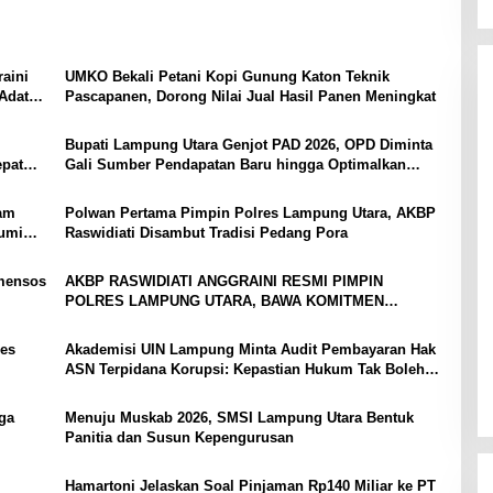
aini
UMKO Bekali Petani Kopi Gunung Katon Teknik
Adat
Pascapanen, Dorong Nilai Jual Hasil Panen Meningkat
Bupati Lampung Utara Genjot PAD 2026, OPD Diminta
epat
Gali Sumber Pendapatan Baru hingga Optimalkan
PBB-P2
yam
Polwan Pertama Pimpin Polres Lampung Utara, AKBP
bumi
Raswidiati Disambut Tradisi Pedang Pora
mensos
AKBP RASWIDIATI ANGGRAINI RESMI PIMPIN
POLRES LAMPUNG UTARA, BAWA KOMITMEN
PERKUAT KAMTIBMAS DAN PELAYANAN PRESISI
es
Akademisi UIN Lampung Minta Audit Pembayaran Hak
ASN Terpidana Korupsi: Kepastian Hukum Tak Boleh
Berlarut
ga
Menuju Muskab 2026, SMSI Lampung Utara Bentuk
Panitia dan Susun Kepengurusan
Hamartoni Jelaskan Soal Pinjaman Rp140 Miliar ke PT