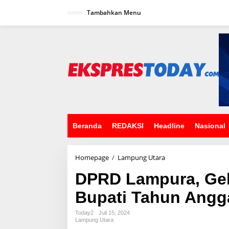
L
Tambahkan Menu
e
w
a
t
i
k
e
k
o
n
t
e
n
Beranda
REDAKSI
Headline
Nasional
Homepage
/
Lampung Utara
D
P
DPRD Lampura, Gel
R
D
Bupati Tahun Angg
L
a
m
Today2
Juli 15, 2024
Lampung Utara
p