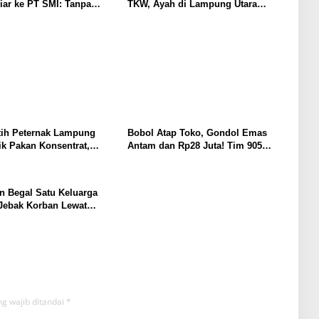
iar ke PT SMI: Tanpa
TKW, Ayah di Lampung Utara
, Perbaikan Jalan Butuh
Diduga Cabuli Anak Kandung
rtahun-tahun
Selama Empat Tahun, Nyaris
Diamuk Massa
ih Peternak Lampung
Bobol Atap Toko, Gondol Emas
ik Pakan Konsentrat,
Antam dan Rp28 Juta! Tim 905
adapi Kemarau dan Harga
Krisna Lamut Bersama Reskrim
hal
Polsek Kotabumi Kota Bekuk
Komplotan Curat
n Begal Satu Keluarga
Jebak Korban Lewat
odong Airsoft Gun lalu
otor
g wajib ditandai
*