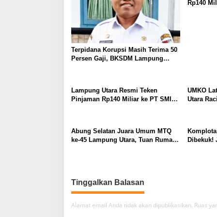
Rp140 Mil
Terobosan
Waktu Be
Terpidana Korupsi Masih Terima 50
Persen Gaji, BKSDM Lampung
Utara; Tunggu Keputusan BKN
Lampung Utara Resmi Teken
UMKO Lat
Pinjaman Rp140 Miliar ke PT SMI
Utara Rac
untuk Perbaikan 17 Ruas Jalan
Solusi H
Pakan Ma
Abung Selatan Juara Umum MTQ
Komplota
ke-45 Lampung Utara, Tuan Rumah
Dibekuk! 
Tutup Ajang dengan Prestasi
MiChat, T
Gemilang
Gondol M
Tinggalkan Balasan
Alamat email Anda tidak akan dipublikasikan.
Ruas yan