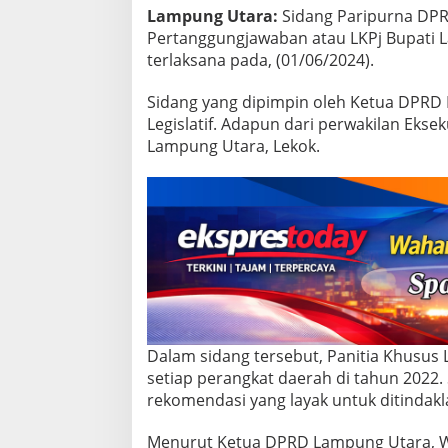
K
Lampung Utara:
Sidang Paripurna DP
P
Pertanggungjawaban atau LKPj Bupati 
J
terlaksana pada, (01/06/2024).
B
u
p
Sidang yang dipimpin oleh Ketua DPRD 
a
Legislatif. Adapun dari perwakilan Eksek
t
Lampung Utara, Lekok.
i
T
a
h
u
n
A
n
g
g
a
r
Dalam sidang tersebut, Panitia Khusus 
a
setiap perangkat daerah di tahun 2022.
n
rekomendasi yang layak untuk ditindakla
2
0
2
Menurut Ketua DPRD Lampung Utara, Wan