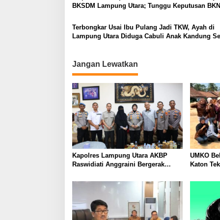
BKSDM Lampung Utara; Tunggu Keputusan BK
Terbongkar Usai Ibu Pulang Jadi TKW, Ayah di
Lampung Utara Diduga Cabuli Anak Kandung S
Empat Tahun, Nyaris Diamuk Massa
Jangan Lewatkan
Kapolres Lampung Utara AKBP
UMKO Bek
Raswidiati Anggraini Bergerak
Katon Te
Cepat, Rangkul Tokoh Masyarakat
Nilai Jua
dan Adat Perkuat Kamtibmas