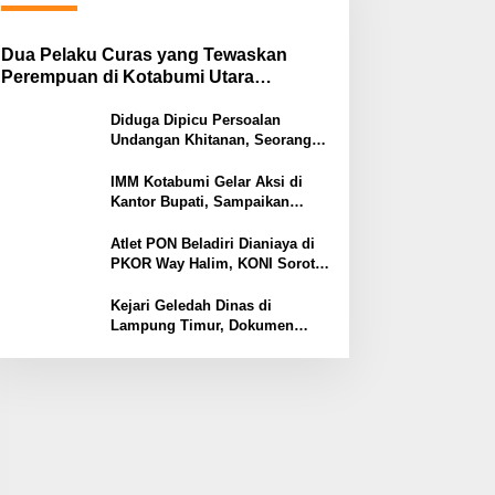
Dua Pelaku Curas yang Tewaskan
Perempuan di Kotabumi Utara
Ditangkap, Polisi Ungkap Motif
Ekonomi
Diduga Dipicu Persoalan
Undangan Khitanan, Seorang
Warga Lampung Timur Tewas
Tertembak
IMM Kotabumi Gelar Aksi di
Kantor Bupati, Sampaikan
Sembilan Tuntutan untuk
Pemkab Lampung Utara
Atlet PON Beladiri Dianiaya di
PKOR Way Halim, KONI Soroti
Lemahnya Pengamanan
Kawasan
Kejari Geledah Dinas di
Lampung Timur, Dokumen
Proyek Jalan Rp24 Miliar
Diangkut Penyidik