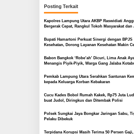
i
Posting Terkait
g
a
Kapolres Lampung Utara AKBP Raswidiati Anggr
s
Bergerak Cepat, Rangkul Tokoh Masyarakat dan 
Perkuat Kamtibmas
i
Bupati Hamartoni Perkuat Sinergi dengan BPJS
p
Kesehatan, Dorong Layanan Kesehatan Makin C
dan Mudah
o
Babon Bangkok ‘Robe’ah’ Dicuri, Lima Anak A
s
Menangis Piyik-Piyik, Warga Gang Jalaba Kota
Heboh
Pemkab Lampung Utara Serahkan Santunan Ke
kepada Keluarga Korban Kebakaran
Cucu Kades Bobol Rumah Kakek, Rp75 Juta Lud
buat Judol, Diringkus dan Ditembak Polisi
Polsek Sungkai Jaya Bongkar Jaringan Sabu, Ti
Pelaku Dibekuk
Terpidana Korupsi Masih Terima 50 Persen Gaji,