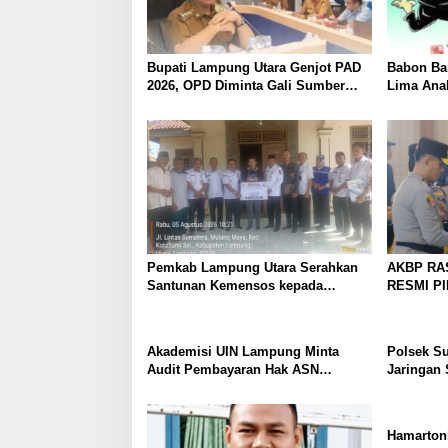
Bupati Lampung Utara Genjot PAD
Babon Ban
2026, OPD Diminta Gali Sumber
Lima Ana
Pendapatan Baru hingga
Piyik, Wa
Optimalkan PBB-P2
Heboh
Pemkab Lampung Utara Serahkan
AKBP RA
Santunan Kemensos kepada
RESMI P
Keluarga Korban Kebakaran
UTARA, 
PERKUAT
PELAYAN
Akademisi UIN Lampung Minta
Polsek S
Audit Pembayaran Hak ASN
Jaringan 
Terpidana Korupsi: Kepastian
Dibekuk
Hukum Tak Boleh Berlarut
Hamartoni