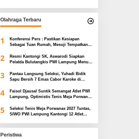
Olahraga Terbaru
1
Konferensi Pers : Pastikan Kesiapan
Sebagai Tuan Rumah, Mesuji Tempatkan
Tiga Venue Pelaksanaan Soeratin Cup
2
Piala Gubernur Lampung
Resmi Kantongi SK, Aswarodi Siapkan
Pelatda Bulutangkis PWI Lampung Menuju
Porwanas 2027
3
Pantau Langsung Seleksi, Yuhadi Bidik
Sapu Bersih 7 Emas Cabor Karoke di
Porwanas 2027
4
Faisol Djausal Suntik Semangat Atlet PWI
Lampung, Optimistis Tenis Meja Porwanas
Bidik Prestasi Nasional
5
Seleksi Tenis Meja Porwanas 2027 Tuntas,
SIWO PWI Lampung Kantongi 12 Atlet
Terbaik Bidik Medali Emas
Peristiwa