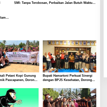
N
SMI: Tanpa Terobosan, Perbaikan Jalan Butuh Waktu
Bertahun-tahun
elama
ali Petani Kopi Gunung
Bupati Hamartoni Perkuat Sinergi
knik Pascapanen, Dorong
dengan BPJS Kesehatan, Dorong
l Hasil Panen Meningkat
Layanan Kesehatan Makin Cepat
dan Mudah