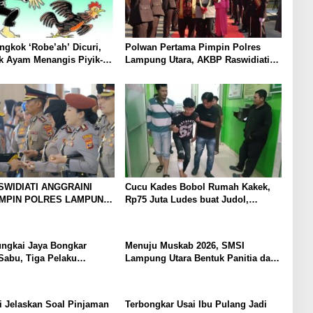
gkok ‘Robe’ah’ Dicuri,
Polwan Pertama Pimpin Polres
k Ayam Menangis Piyik-
Lampung Utara, AKBP Raswidiati
rga Gang Jalaba Kotabumi
Disambut Tradisi Pedang Pora
SWIDIATI ANGGRAINI
Cucu Kades Bobol Rumah Kakek,
IMPIN POLRES LAMPUNG
Rp75 Juta Ludes buat Judol,
BAWA KOMITMEN
Diringkus dan Ditembak Polisi
 KAMTIBMAS DAN
AN PRESISI
ungkai Jaya Bongkar
Menuju Muskab 2026, SMSI
Sabu, Tiga Pelaku
Lampung Utara Bentuk Panitia dan
Susun Kepengurusan
 Jelaskan Soal Pinjaman
Terbongkar Usai Ibu Pulang Jadi