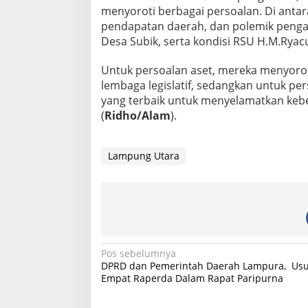
3
menyoroti berbagai persoalan. Di anta
pendapatan daerah, dan polemik penga
Desa Subik, serta kondisi RSU H.M.Rya
Untuk persoalan aset, mereka menyorot
lembaga legislatif, sedangkan untuk pe
yang terbaik untuk menyelamatkan kebe
(
Ridho/Alam
).
Lampung Utara
N
Pos sebelumnya
DPRD dan Pemerintah Daerah Lampura, Usu
a
Empat Raperda Dalam Rapat Paripurna
v