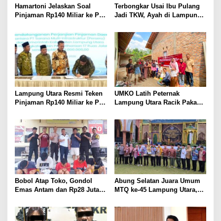
Hamartoni Jelaskan Soal
Terbongkar Usai Ibu Pulang
Pinjaman Rp140 Miliar ke PT
Jadi TKW, Ayah di Lampung
SMI: Tanpa Terobosan,
Utara Diduga Cabuli Anak
Perbaikan Jalan Butuh Waktu
Kandung Selama Empat
Bertahun-tahun
Tahun, Nyaris Diamuk Massa
Lampung Utara Resmi Teken
UMKO Latih Peternak
Pinjaman Rp140 Miliar ke PT
Lampung Utara Racik Pakan
SMI untuk Perbaikan 17 Ruas
Konsentrat, Solusi Hadapi
Jalan
Kemarau dan Harga Pakan
Mahal
Bobol Atap Toko, Gondol
Abung Selatan Juara Umum
Emas Antam dan Rp28 Juta!
MTQ ke-45 Lampung Utara,
Tim 905 Krisna Lamut
Tuan Rumah Tutup Ajang
Bersama Reskrim Polsek
dengan Prestasi Gemilang
Kotabumi Kota Bekuk