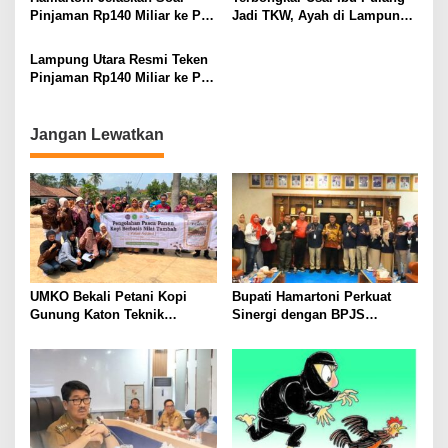
Pinjaman Rp140 Miliar ke PT
Jadi TKW, Ayah di Lampung
SMI: Tanpa Terobosan,
Utara Diduga Cabuli Anak
Perbaikan Jalan Butuh Waktu
Kandung Selama Empat
Lampung Utara Resmi Teken
Bertahun-tahun
Tahun, Nyaris Diamuk Massa
Pinjaman Rp140 Miliar ke PT
SMI untuk Perbaikan 17 Ruas
Jalan
Jangan Lewatkan
UMKO Bekali Petani Kopi
Bupati Hamartoni Perkuat
Gunung Katon Teknik
Sinergi dengan BPJS
Pascapanen, Dorong Nilai
Kesehatan, Dorong Layanan
Jual Hasil Panen Meningkat
Kesehatan Makin Cepat dan
Mudah