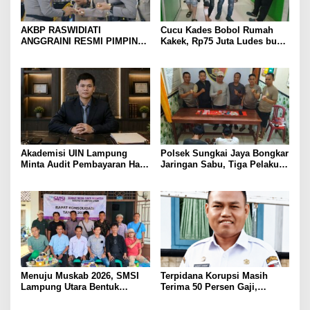
AKBP RASWIDIATI
Cucu Kades Bobol Rumah
ANGGRAINI RESMI PIMPIN
Kakek, Rp75 Juta Ludes buat
POLRES LAMPUNG UTARA,
Judol, Diringkus dan
BAWA KOMITMEN PERKUAT
Ditembak Polisi
KAMTIBMAS DAN
PELAYANAN PRESISI
Akademisi UIN Lampung
Polsek Sungkai Jaya Bongkar
Minta Audit Pembayaran Hak
Jaringan Sabu, Tiga Pelaku
ASN Terpidana Korupsi:
Dibekuk
Kepastian Hukum Tak Boleh
Berlarut
Menuju Muskab 2026, SMSI
Terpidana Korupsi Masih
Lampung Utara Bentuk
Terima 50 Persen Gaji,
Panitia dan Susun
BKSDM Lampung Utara;
Kepengurusan
Tunggu Keputusan BKN