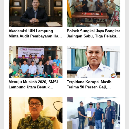
KAMTIBMAS DAN
PELAYANAN PRESISI
Akademisi UIN Lampung
Polsek Sungkai Jaya Bongkar
Minta Audit Pembayaran Hak
Jaringan Sabu, Tiga Pelaku
ASN Terpidana Korupsi:
Dibekuk
Kepastian Hukum Tak Boleh
Berlarut
Menuju Muskab 2026, SMSI
Terpidana Korupsi Masih
Lampung Utara Bentuk
Terima 50 Persen Gaji,
Panitia dan Susun
BKSDM Lampung Utara;
Kepengurusan
Tunggu Keputusan BKN