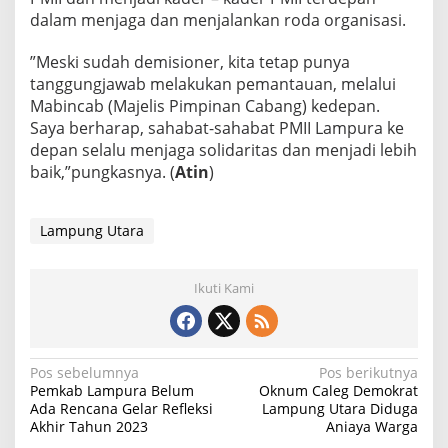
dalam menjaga dan menjalankan roda organisasi.
”Meski sudah demisioner, kita tetap punya
tanggungjawab melakukan pemantauan, melalui
Mabincab (Majelis Pimpinan Cabang) kedepan.
Saya berharap, sahabat-sahabat PMII Lampura ke
depan selalu menjaga solidaritas dan menjadi lebih
baik,”pungkasnya. (
Atin
)
Lampung Utara
Ikuti Kami
N
Pos sebelumnya
Pos berikutnya
Pemkab Lampura Belum
Oknum Caleg Demokrat
a
Ada Rencana Gelar Refleksi
Lampung Utara Diduga
Akhir Tahun 2023
Aniaya Warga
v