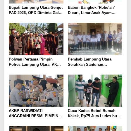
Bupati Lampung Utara Genjot
Babon Bangkok ‘Robe’ah’
PAD 2026, OPD Diminta Gali
Dicuri, Lima Anak Ayam
Sumber Pendapatan Baru
Menangis Piyik-Piyik, Warga
hingga Optimalkan PBB-P2
Gang Jalaba Kotabumi Heboh
Polwan Pertama Pimpin
Pemkab Lampung Utara
Polres Lampung Utara, AKBP
Serahkan Santunan
Raswidiati Disambut Tradisi
Kemensos kepada Keluarga
Pedang Pora
Korban Kebakaran
AKBP RASWIDIATI
Cucu Kades Bobol Rumah
ANGGRAINI RESMI PIMPIN
Kakek, Rp75 Juta Ludes buat
POLRES LAMPUNG UTARA,
Judol, Diringkus dan
BAWA KOMITMEN PERKUAT
Ditembak Polisi