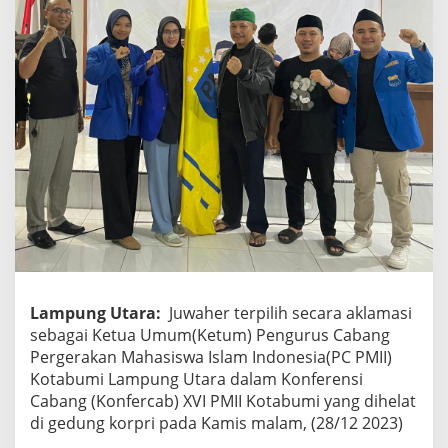
M
I
I
L
a
m
p
u
n
g
U
t
a
r
a
Lampung Utara:
Juwaher terpilih secara aklamasi
sebagai Ketua Umum(Ketum) Pengurus Cabang
Pergerakan Mahasiswa Islam Indonesia(PC PMII)
Kotabumi Lampung Utara dalam Konferensi
Cabang (Konfercab) XVI PMII Kotabumi yang dihelat
di gedung korpri pada Kamis malam, (28/12 2023)