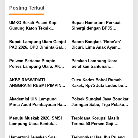
i
Posting Terkait
g
a
UMKO Bekali Petani Kopi
Bupati Hamartoni Perkuat
s
Gunung Katon Teknik
Sinergi dengan BPJS
Pascapanen, Dorong Nilai
Kesehatan, Dorong Layanan
i
Jual Hasil Panen Meningkat
Kesehatan Makin Cepat dan
Bupati Lampung Utara Genjot
Babon Bangkok ‘Robe’ah’
Mudah
p
PAD 2026, OPD Diminta Gali
Dicuri, Lima Anak Ayam
Sumber Pendapatan Baru
Menangis Piyik-Piyik, Warga
o
hingga Optimalkan PBB-P2
Gang Jalaba Kotabumi Heboh
Polwan Pertama Pimpin
Pemkab Lampung Utara
s
Polres Lampung Utara, AKBP
Serahkan Santunan
Raswidiati Disambut Tradisi
Kemensos kepada Keluarga
Pedang Pora
Korban Kebakaran
AKBP RASWIDIATI
Cucu Kades Bobol Rumah
ANGGRAINI RESMI PIMPIN
Kakek, Rp75 Juta Ludes buat
POLRES LAMPUNG UTARA,
Judol, Diringkus dan
BAWA KOMITMEN PERKUAT
Ditembak Polisi
Akademisi UIN Lampung
Polsek Sungkai Jaya Bongkar
KAMTIBMAS DAN
Minta Audit Pembayaran Hak
Jaringan Sabu, Tiga Pelaku
PELAYANAN PRESISI
ASN Terpidana Korupsi:
Dibekuk
Kepastian Hukum Tak Boleh
Menuju Muskab 2026, SMSI
Terpidana Korupsi Masih
Berlarut
Lampung Utara Bentuk
Terima 50 Persen Gaji,
Panitia dan Susun
BKSDM Lampung Utara;
Kepengurusan
Tunggu Keputusan BKN
Hamartoni Jelaskan Soal
Terbongkar Usai Ibu Pulang