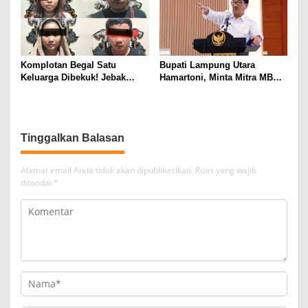
Komplotan Curat
Komplotan Begal Satu
Bupati Lampung Utara
Keluarga Dibekuk! Jebak
Hamartoni, Minta Mitra MBG
Korban Lewat MiChat,
Sisihkan Keuntungan untuk
Todong Airsoft Gun lalu
Anak Penerima Manfaat
Gondol Motor
Tinggalkan Balasan
Alamat email Anda tidak akan dipublikasikan.
Ruas yang wajib
ditandai
*