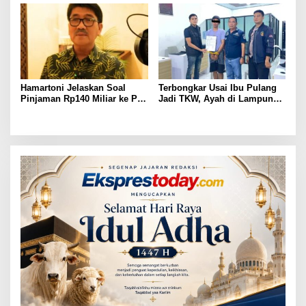
Hamartoni Jelaskan Soal
Terbongkar Usai Ibu Pulang
Pinjaman Rp140 Miliar ke PT
Jadi TKW, Ayah di Lampung
SMI: Tanpa Terobosan,
Utara Diduga Cabuli Anak
Perbaikan Jalan Butuh Waktu
Kandung Selama Empat
Bertahun-tahun
Tahun, Nyaris Diamuk Massa