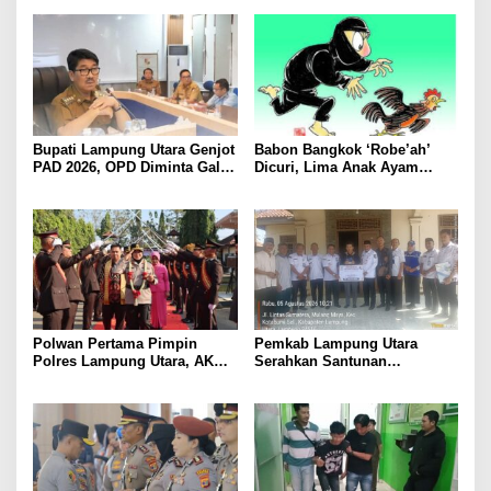
Jual Hasil Panen Meningkat
Kesehatan Makin Cepat dan
Mudah
Bupati Lampung Utara Genjot
Babon Bangkok ‘Robe’ah’
PAD 2026, OPD Diminta Gali
Dicuri, Lima Anak Ayam
Sumber Pendapatan Baru
Menangis Piyik-Piyik, Warga
hingga Optimalkan PBB-P2
Gang Jalaba Kotabumi Heboh
Polwan Pertama Pimpin
Pemkab Lampung Utara
Polres Lampung Utara, AKBP
Serahkan Santunan
Raswidiati Disambut Tradisi
Kemensos kepada Keluarga
Pedang Pora
Korban Kebakaran