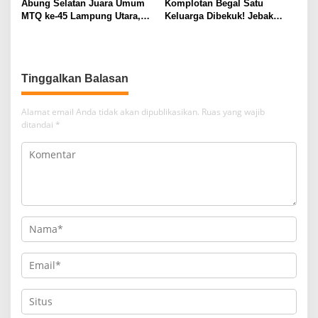
Abung Selatan Juara Umum
Komplotan Begal Satu
MTQ ke-45 Lampung Utara,
Keluarga Dibekuk! Jebak
Tuan Rumah Tutup Ajang
Korban Lewat MiChat,
dengan Prestasi Gemilang
Todong Airsoft Gun lalu
Gondol Motor
Tinggalkan Balasan
Alamat email Anda tidak akan dipublikasikan.
Ruas yang wajib
ditandai
*