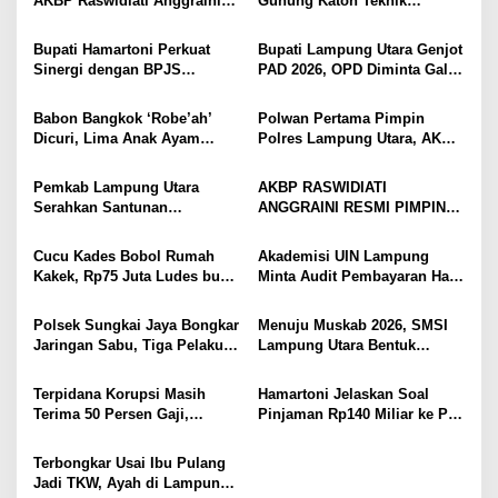
AKBP Raswidiati Anggraini
Gunung Katon Teknik
i
Bergerak Cepat, Rangkul
Pascapanen, Dorong Nilai
Tokoh Masyarakat dan Adat
Jual Hasil Panen Meningkat
p
Bupati Hamartoni Perkuat
Bupati Lampung Utara Genjot
Perkuat Kamtibmas
Sinergi dengan BPJS
PAD 2026, OPD Diminta Gali
o
Kesehatan, Dorong Layanan
Sumber Pendapatan Baru
s
Kesehatan Makin Cepat dan
hingga Optimalkan PBB-P2
Babon Bangkok ‘Robe’ah’
Polwan Pertama Pimpin
Mudah
Dicuri, Lima Anak Ayam
Polres Lampung Utara, AKBP
Menangis Piyik-Piyik, Warga
Raswidiati Disambut Tradisi
Gang Jalaba Kotabumi Heboh
Pedang Pora
Pemkab Lampung Utara
AKBP RASWIDIATI
Serahkan Santunan
ANGGRAINI RESMI PIMPIN
Kemensos kepada Keluarga
POLRES LAMPUNG UTARA,
Korban Kebakaran
BAWA KOMITMEN PERKUAT
Cucu Kades Bobol Rumah
Akademisi UIN Lampung
KAMTIBMAS DAN
Kakek, Rp75 Juta Ludes buat
Minta Audit Pembayaran Hak
PELAYANAN PRESISI
Judol, Diringkus dan
ASN Terpidana Korupsi:
Ditembak Polisi
Kepastian Hukum Tak Boleh
Polsek Sungkai Jaya Bongkar
Menuju Muskab 2026, SMSI
Berlarut
Jaringan Sabu, Tiga Pelaku
Lampung Utara Bentuk
Dibekuk
Panitia dan Susun
Kepengurusan
Terpidana Korupsi Masih
Hamartoni Jelaskan Soal
Terima 50 Persen Gaji,
Pinjaman Rp140 Miliar ke PT
BKSDM Lampung Utara;
SMI: Tanpa Terobosan,
Tunggu Keputusan BKN
Perbaikan Jalan Butuh Waktu
Terbongkar Usai Ibu Pulang
Bertahun-tahun
Jadi TKW, Ayah di Lampung