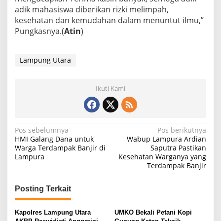
adik mahasiswa diberikan rizki melimpah,
kesehatan dan kemudahan dalam menuntut ilmu,”
Pungkasnya.(
Atin
)
Lampung Utara
Ikuti Kami
N
Pos sebelumnya
Pos berikutnya
HMI Galang Dana untuk
Wabup Lampura Ardian
a
Warga Terdampak Banjir di
Saputra Pastikan
Lampura
Kesehatan Warganya yang
v
Terdampak Banjir
i
g
Posting Terkait
a
s
Kapolres Lampung Utara
UMKO Bekali Petani Kopi