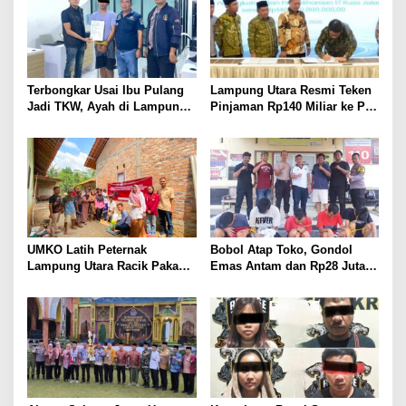
Terbongkar Usai Ibu Pulang
Lampung Utara Resmi Teken
Jadi TKW, Ayah di Lampung
Pinjaman Rp140 Miliar ke PT
Utara Diduga Cabuli Anak
SMI untuk Perbaikan 17 Ruas
Kandung Selama Empat
Jalan
Tahun, Nyaris Diamuk Massa
UMKO Latih Peternak
Bobol Atap Toko, Gondol
Lampung Utara Racik Pakan
Emas Antam dan Rp28 Juta!
Konsentrat, Solusi Hadapi
Tim 905 Krisna Lamut
Kemarau dan Harga Pakan
Bersama Reskrim Polsek
Mahal
Kotabumi Kota Bekuk
Komplotan Curat