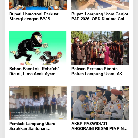
Bupati Hamartoni Perkuat
Bupati Lampung Utara Genjot
Sinergi dengan BPJS
PAD 2026, OPD Diminta Gali
Kesehatan, Dorong Layanan
Sumber Pendapatan Baru
Kesehatan Makin Cepat dan
hingga Optimalkan PBB-P2
Mudah
Babon Bangkok ‘Robe’ah’
Polwan Pertama Pimpin
Dicuri, Lima Anak Ayam
Polres Lampung Utara, AKBP
Menangis Piyik-Piyik, Warga
Raswidiati Disambut Tradisi
Gang Jalaba Kotabumi Heboh
Pedang Pora
Pemkab Lampung Utara
AKBP RASWIDIATI
Serahkan Santunan
ANGGRAINI RESMI PIMPIN
Kemensos kepada Keluarga
POLRES LAMPUNG UTARA,