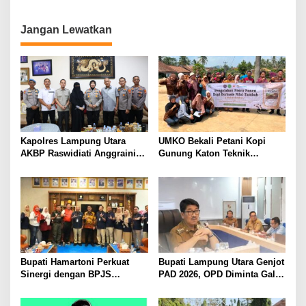
Utara Diduga Cabuli Anak
Kandung Selama Empat
Tahun, Nyaris Diamuk Massa
Jangan Lewatkan
Kapolres Lampung Utara
UMKO Bekali Petani Kopi
AKBP Raswidiati Anggraini
Gunung Katon Teknik
Bergerak Cepat, Rangkul
Pascapanen, Dorong Nilai
Tokoh Masyarakat dan Adat
Jual Hasil Panen Meningkat
Perkuat Kamtibmas
Bupati Hamartoni Perkuat
Bupati Lampung Utara Genjot
Sinergi dengan BPJS
PAD 2026, OPD Diminta Gali
Kesehatan, Dorong Layanan
Sumber Pendapatan Baru
Kesehatan Makin Cepat dan
hingga Optimalkan PBB-P2