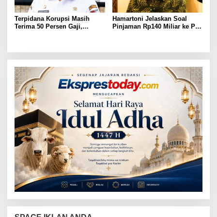
Terpidana Korupsi Masih
Hamartoni Jelaskan Soal
Terima 50 Persen Gaji,
Pinjaman Rp140 Miliar ke PT
BKSDM Lampung Utara;
SMI: Tanpa Terobosan,
Tunggu Keputusan BKN
Perbaikan Jalan Butuh Waktu
Bertahun-tahun