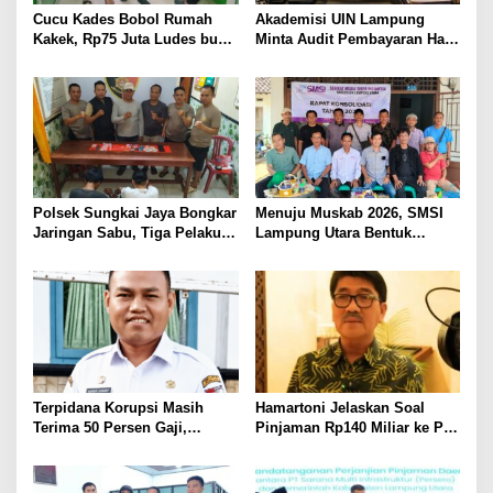
Cucu Kades Bobol Rumah
Akademisi UIN Lampung
Kakek, Rp75 Juta Ludes buat
Minta Audit Pembayaran Hak
Judol, Diringkus dan
ASN Terpidana Korupsi:
Ditembak Polisi
Kepastian Hukum Tak Boleh
Berlarut
Polsek Sungkai Jaya Bongkar
Menuju Muskab 2026, SMSI
Jaringan Sabu, Tiga Pelaku
Lampung Utara Bentuk
Dibekuk
Panitia dan Susun
Kepengurusan
Terpidana Korupsi Masih
Hamartoni Jelaskan Soal
Terima 50 Persen Gaji,
Pinjaman Rp140 Miliar ke PT
BKSDM Lampung Utara;
SMI: Tanpa Terobosan,
Tunggu Keputusan BKN
Perbaikan Jalan Butuh Waktu
Bertahun-tahun