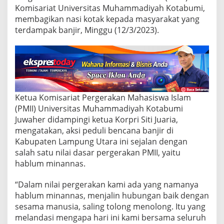
e
Komisariat Universitas Muhammadiyah Kotabumi,
r
membagikan nasi kotak kepada masyarakat yang
d
a
terdampak banjir, Minggu (12/3/2023).
m
p
a
k
B
a
n
Ketua Komisariat Pergerakan Mahasiswa Islam
j
(PMII) Universitas Muhammadiyah Kotabumi
i
r
Juwaher didampingi ketua Korpri Siti Juaria,
mengatakan, aksi peduli bencana banjir di
Kabupaten Lampung Utara ini sejalan dengan
salah satu nilai dasar pergerakan PMII, yaitu
hablum minannas.
“Dalam nilai pergerakan kami ada yang namanya
hablum minannas, menjalin hubungan baik dengan
sesama manusia, saling tolong menolong. Itu yang
melandasi mengapa hari ini kami bersama seluruh