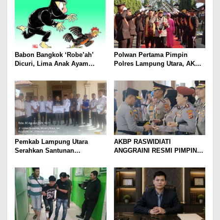
Mudah
Babon Bangkok ‘Robe’ah’
Polwan Pertama Pimpin
Dicuri, Lima Anak Ayam
Polres Lampung Utara, AKBP
Menangis Piyik-Piyik, Warga
Raswidiati Disambut Tradisi
Gang Jalaba Kotabumi Heboh
Pedang Pora
Pemkab Lampung Utara
AKBP RASWIDIATI
Serahkan Santunan
ANGGRAINI RESMI PIMPIN
Kemensos kepada Keluarga
POLRES LAMPUNG UTARA,
Korban Kebakaran
BAWA KOMITMEN PERKUAT
KAMTIBMAS DAN
PELAYANAN PRESISI