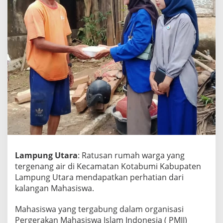
r
k
a
n
B
a
n
t
u
a
n
K
e
p
a
d
a
Lampung Utara
: Ratusan rumah warga yang
K
tergenang air di Kecamatan Kotabumi Kabupaten
o
Lampung Utara mendapatkan perhatian dari
r
kalangan Mahasiswa.
b
a
n
Mahasiswa yang tergabung dalam organisasi
T
Pergerakan Mahasiswa Islam Indonesia ( PMII)