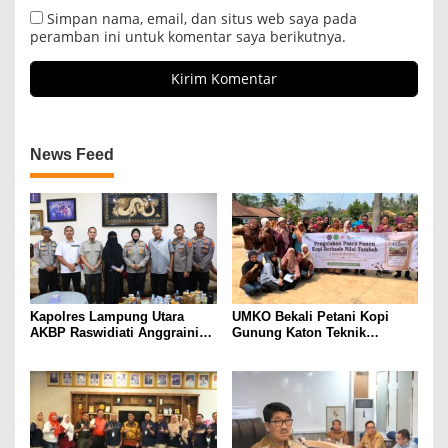
Simpan nama, email, dan situs web saya pada
peramban ini untuk komentar saya berikutnya.
News Feed
Kapolres Lampung Utara
UMKO Bekali Petani Kopi
AKBP Raswidiati Anggraini
Gunung Katon Teknik
Bergerak Cepat, Rangkul
Pascapanen, Dorong Nilai
Tokoh Masyarakat dan Adat
Jual Hasil Panen Meningkat
Perkuat Kamtibmas