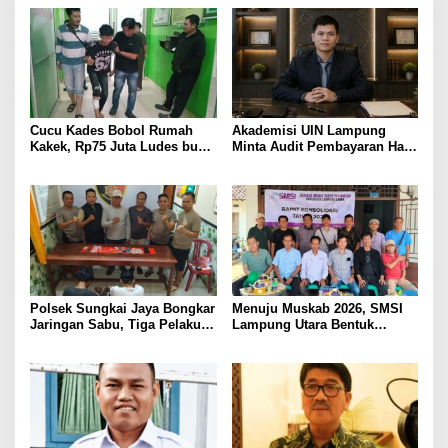
Korban Kebakaran
BAWA KOMITMEN PERKUAT
KAMTIBMAS DAN
PELAYANAN PRESISI
Cucu Kades Bobol Rumah
Akademisi UIN Lampung
Kakek, Rp75 Juta Ludes buat
Minta Audit Pembayaran Hak
Judol, Diringkus dan
ASN Terpidana Korupsi:
Ditembak Polisi
Kepastian Hukum Tak Boleh
Berlarut
Polsek Sungkai Jaya Bongkar
Menuju Muskab 2026, SMSI
Jaringan Sabu, Tiga Pelaku
Lampung Utara Bentuk
Dibekuk
Panitia dan Susun
Kepengurusan