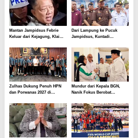
Mantan Jampidsus Febrie
Dari Lampung ke Pucuk
Keluar dari Kejagung, Klaim
Jampidsus, Kuntadi
Jadi Korban Kriminalisasi
Dipercaya Tangani Perkara
Korupsi Strategis
Zulhas Dukung Penuh HPN
Mundur dari Kepala BGN,
dan Porwanas 2027 di
Nanik Fokus Berobat
Lampung, Siap Ajak Presiden
Jantung, Prabowo Siapkan
Prabowo Hadir
Posisi Baru