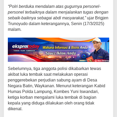
e
b
“Polri berduka mendalam atas gugurnya personel-
e
personel terbaiknya dalam menjalankan tugas dengan
k
sebaik-baiknya sebagai abdi masyarakat,”
ujar Brigjen
L
Trunoyudo dalam keterangannya, Senin (17/3/2025)
o
malam.
k
a
s
i
S
a
b
Sebelumnya, tiga anggota polisi dikabarkan tewas
u
n
akibat luka tembak saat melakukan operasi
g
penggerebekan perjudian sabung ayam di Desa
A
Negara Batin, Waykanan. Menurut keterangan Kabid
y
Humas Polda Lampung, Kombes Yuni Iswandari,
a
ketiga korban mengalami luka tembak di bagian
m
kepala yang diduga dilakukan oleh orang tidak
d
dikenal.
i
W