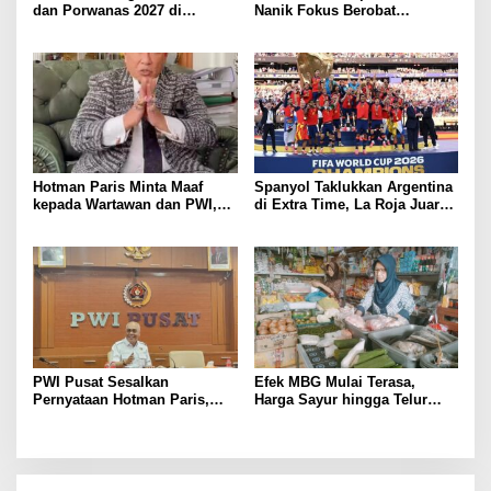
dan Porwanas 2027 di
Nanik Fokus Berobat
Lampung, Siap Ajak Presiden
Jantung, Prabowo Siapkan
Prabowo Hadir
Posisi Baru
Hotman Paris Minta Maaf
Spanyol Taklukkan Argentina
kepada Wartawan dan PWI,
di Extra Time, La Roja Juara
Akui Emosi Saat Konferensi
Piala Dunia 2026
Pers
PWI Pusat Sesalkan
Efek MBG Mulai Terasa,
Pernyataan Hotman Paris,
Harga Sayur hingga Telur
Minta Hormati Martabat
Naik, Omzet Pedagang Pasar
Wartawan dan Kemerdekaan
Anjlok
Pers