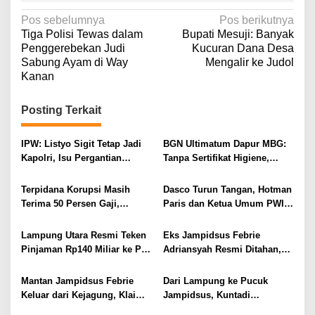
N
Pos sebelumnya
Pos berikutnya
Tiga Polisi Tewas dalam
Bupati Mesuji: Banyak
a
Penggerebekan Judi
Kucuran Dana Desa
v
Sabung Ayam di Way
Mengalir ke Judol
Kanan
i
g
Posting Terkait
a
s
IPW: Listyo Sigit Tetap Jadi
BGN Ultimatum Dapur MBG:
i
Kapolri, Isu Pergantian
Tanpa Sertifikat Higiene,
Diduga Dihembuskan
Tutup Permanen
p
Kawanan Febrie Adriansyah
Terpidana Korupsi Masih
Dasco Turun Tangan, Hotman
o
Terima 50 Persen Gaji,
Paris dan Ketua Umum PWI
s
BKSDM Lampung Utara;
Duduk Semeja, Isyarat Damai
Tunggu Keputusan BKN
Polemik Wartawan?
Lampung Utara Resmi Teken
Eks Jampidsus Febrie
Pinjaman Rp140 Miliar ke PT
Adriansyah Resmi Ditahan,
SMI untuk Perbaikan 17 Ruas
Digiring ke Mobil Tahanan
Jalan
Usai Diperiksa Berjam-jam
Mantan Jampidsus Febrie
Dari Lampung ke Pucuk
Keluar dari Kejagung, Klaim
Jampidsus, Kuntadi
Jadi Korban Kriminalisasi
Dipercaya Tangani Perkara