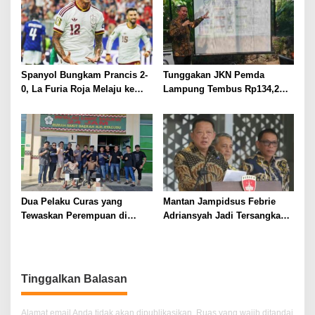
Spanyol Bungkam Prancis 2-
Tunggakan JKN Pemda
0, La Furia Roja Melaju ke
Lampung Tembus Rp134,2
Final Piala Dunia 2026
Miliar, BPJS Ingatkan
Ancaman Gangguan Layanan
Kesehatan
Dua Pelaku Curas yang
Mantan Jampidsus Febrie
Tewaskan Perempuan di
Adriansyah Jadi Tersangka
Kotabumi Utara Ditangkap,
Korupsi dan TPPU
Polisi Ungkap Motif Ekonomi
Tinggalkan Balasan
Alamat email Anda tidak akan dipublikasikan.
Ruas yang wajib ditandai