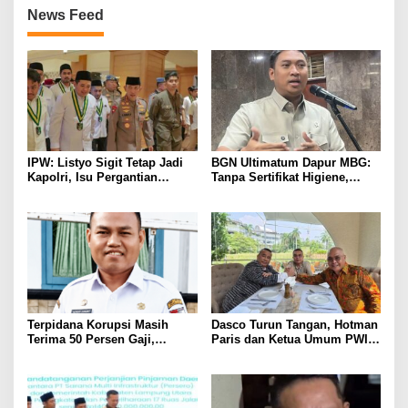
News Feed
IPW: Listyo Sigit Tetap Jadi
BGN Ultimatum Dapur MBG:
Kapolri, Isu Pergantian
Tanpa Sertifikat Higiene,
Diduga Dihembuskan
Tutup Permanen
Kawanan Febrie Adriansyah
Terpidana Korupsi Masih
Dasco Turun Tangan, Hotman
Terima 50 Persen Gaji,
Paris dan Ketua Umum PWI
BKSDM Lampung Utara;
Duduk Semeja, Isyarat Damai
Tunggu Keputusan BKN
Polemik Wartawan?