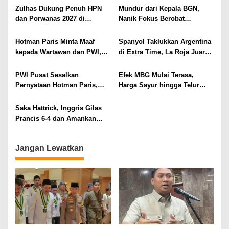
Korupsi Strategis
Zulhas Dukung Penuh HPN
Mundur dari Kepala BGN,
dan Porwanas 2027 di
Nanik Fokus Berobat
Lampung, Siap Ajak Presiden
Jantung, Prabowo Siapkan
Prabowo Hadir
Posisi Baru
Hotman Paris Minta Maaf
Spanyol Taklukkan Argentina
kepada Wartawan dan PWI,
di Extra Time, La Roja Juara
Akui Emosi Saat Konferensi
Piala Dunia 2026
Pers
PWI Pusat Sesalkan
Efek MBG Mulai Terasa,
Pernyataan Hotman Paris,
Harga Sayur hingga Telur
Minta Hormati Martabat
Naik, Omzet Pedagang Pasar
Wartawan dan Kemerdekaan
Anjlok
Saka Hattrick, Inggris Gilas
Pers
Prancis 6-4 dan Amankan
Perunggu Piala Dunia 2026
Jangan Lewatkan