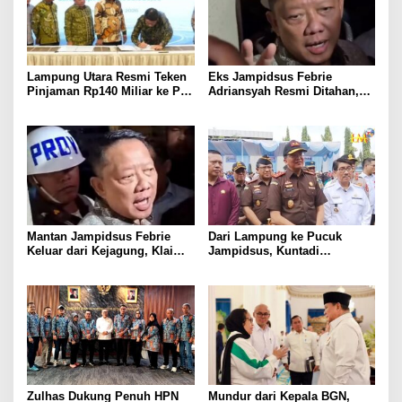
Lampung Utara Resmi Teken
Eks Jampidsus Febrie
Pinjaman Rp140 Miliar ke PT
Adriansyah Resmi Ditahan,
SMI untuk Perbaikan 17 Ruas
Digiring ke Mobil Tahanan
Jalan
Usai Diperiksa Berjam-jam
Mantan Jampidsus Febrie
Dari Lampung ke Pucuk
Keluar dari Kejagung, Klaim
Jampidsus, Kuntadi
Jadi Korban Kriminalisasi
Dipercaya Tangani Perkara
Korupsi Strategis
Zulhas Dukung Penuh HPN
Mundur dari Kepala BGN,