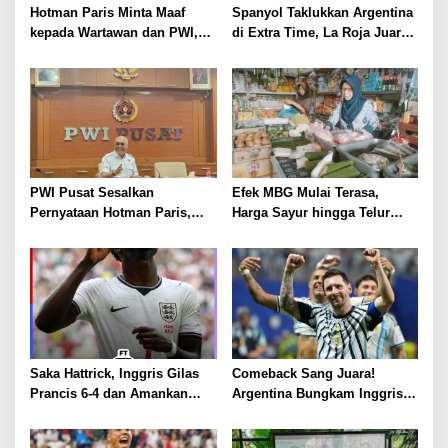
Hotman Paris Minta Maaf
Spanyol Taklukkan Argentina
kepada Wartawan dan PWI,
di Extra Time, La Roja Juara
Akui Emosi Saat Konferensi
Piala Dunia 2026
Pers
PWI Pusat Sesalkan
Efek MBG Mulai Terasa,
Pernyataan Hotman Paris,
Harga Sayur hingga Telur
Minta Hormati Martabat
Naik, Omzet Pedagang Pasar
Wartawan dan Kemerdekaan
Anjlok
Pers
Saka Hattrick, Inggris Gilas
Comeback Sang Juara!
Prancis 6-4 dan Amankan
Argentina Bungkam Inggris 2-
Perunggu Piala Dunia 2026
1, Tantang Spanyol di Final
Piala Dunia 2026