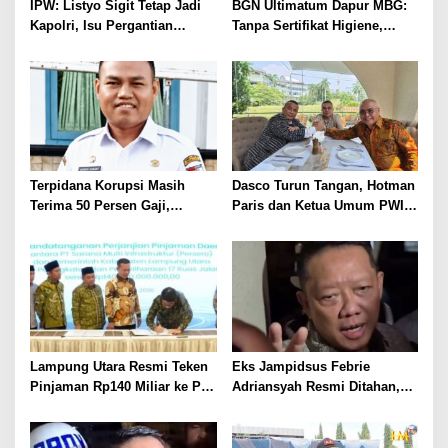
IPW: Listyo Sigit Tetap Jadi
BGN Ultimatum Dapur MBG:
Kapolri, Isu Pergantian
Tanpa Sertifikat Higiene,
Diduga Dihembuskan
Tutup Permanen
Kawanan Febrie Adriansyah
Terpidana Korupsi Masih
Dasco Turun Tangan, Hotman
Terima 50 Persen Gaji,
Paris dan Ketua Umum PWI
BKSDM Lampung Utara;
Duduk Semeja, Isyarat Damai
Tunggu Keputusan BKN
Polemik Wartawan?
Lampung Utara Resmi Teken
Eks Jampidsus Febrie
Pinjaman Rp140 Miliar ke PT
Adriansyah Resmi Ditahan,
SMI untuk Perbaikan 17 Ruas
Digiring ke Mobil Tahanan
Jalan
Usai Diperiksa Berjam-jam