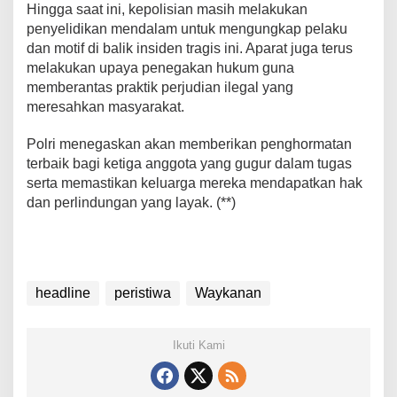
Hingga saat ini, kepolisian masih melakukan
a
penyelidikan mendalam untuk mengungkap pelaku
y
dan motif di balik insiden tragis ini. Aparat juga terus
k
a
melakukan upaya penegakan hukum guna
n
memberantas praktik perjudian ilegal yang
a
meresahkan masyarakat.
n
,
Polri menegaskan akan memberikan penghormatan
L
terbaik bagi ketiga anggota yang gugur dalam tugas
a
serta memastikan keluarga mereka mendapatkan hak
m
dan perlindungan yang layak. (**)
p
u
n
g
headline
peristiwa
Waykanan
Ikuti Kami