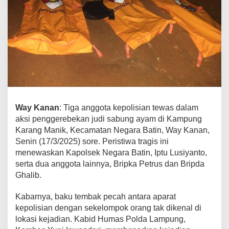
s
d
a
l
a
m
P
e
n
g
Way Kanan
: Tiga anggota kepolisian tewas dalam
g
e
aksi penggerebekan judi sabung ayam di Kampung
r
Karang Manik, Kecamatan Negara Batin, Way Kanan,
e
Senin (17/3/2025) sore. Peristiwa tragis ini
b
menewaskan Kapolsek Negara Batin, Iptu Lusiyanto,
e
serta dua anggota lainnya, Bripka Petrus dan Bripda
k
Ghalib.
a
n
Kabarnya, baku tembak pecah antara aparat
J
kepolisian dengan sekelompok orang tak dikenal di
u
lokasi kejadian. Kabid Humas Polda Lampung,
d