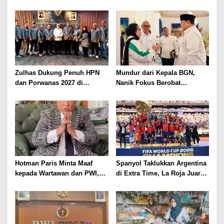
Jadi Korban Kriminalisasi
Dipercaya Tangani Perkara
Korupsi Strategis
Zulhas Dukung Penuh HPN
Mundur dari Kepala BGN,
dan Porwanas 2027 di
Nanik Fokus Berobat
Lampung, Siap Ajak Presiden
Jantung, Prabowo Siapkan
Prabowo Hadir
Posisi Baru
Hotman Paris Minta Maaf
Spanyol Taklukkan Argentina
kepada Wartawan dan PWI,
di Extra Time, La Roja Juara
Akui Emosi Saat Konferensi
Piala Dunia 2026
Pers