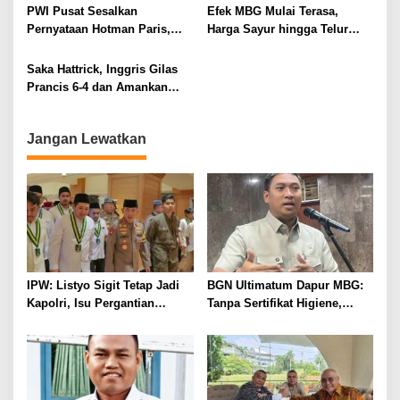
Pers
PWI Pusat Sesalkan
Efek MBG Mulai Terasa,
Pernyataan Hotman Paris,
Harga Sayur hingga Telur
Minta Hormati Martabat
Naik, Omzet Pedagang Pasar
Wartawan dan Kemerdekaan
Anjlok
Saka Hattrick, Inggris Gilas
Pers
Prancis 6-4 dan Amankan
Perunggu Piala Dunia 2026
Jangan Lewatkan
IPW: Listyo Sigit Tetap Jadi
BGN Ultimatum Dapur MBG:
Kapolri, Isu Pergantian
Tanpa Sertifikat Higiene,
Diduga Dihembuskan
Tutup Permanen
Kawanan Febrie Adriansyah