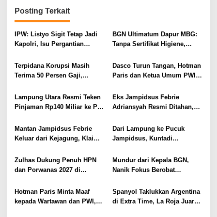
s
Posting Terkait
i
IPW: Listyo Sigit Tetap Jadi
BGN Ultimatum Dapur MBG:
p
Kapolri, Isu Pergantian
Tanpa Sertifikat Higiene,
o
Diduga Dihembuskan
Tutup Permanen
Kawanan Febrie Adriansyah
s
Terpidana Korupsi Masih
Dasco Turun Tangan, Hotman
Terima 50 Persen Gaji,
Paris dan Ketua Umum PWI
BKSDM Lampung Utara;
Duduk Semeja, Isyarat Damai
Tunggu Keputusan BKN
Polemik Wartawan?
Lampung Utara Resmi Teken
Eks Jampidsus Febrie
Pinjaman Rp140 Miliar ke PT
Adriansyah Resmi Ditahan,
SMI untuk Perbaikan 17 Ruas
Digiring ke Mobil Tahanan
Jalan
Usai Diperiksa Berjam-jam
Mantan Jampidsus Febrie
Dari Lampung ke Pucuk
Keluar dari Kejagung, Klaim
Jampidsus, Kuntadi
Jadi Korban Kriminalisasi
Dipercaya Tangani Perkara
Korupsi Strategis
Zulhas Dukung Penuh HPN
Mundur dari Kepala BGN,
dan Porwanas 2027 di
Nanik Fokus Berobat
Lampung, Siap Ajak Presiden
Jantung, Prabowo Siapkan
Prabowo Hadir
Posisi Baru
Hotman Paris Minta Maaf
Spanyol Taklukkan Argentina
kepada Wartawan dan PWI,
di Extra Time, La Roja Juara
Akui Emosi Saat Konferensi
Piala Dunia 2026