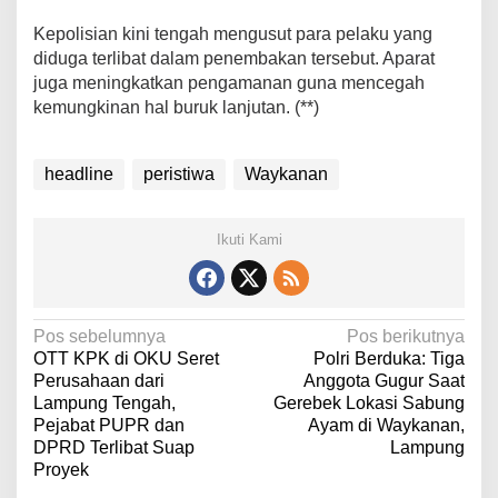
Kepolisian kini tengah mengusut para pelaku yang
diduga terlibat dalam penembakan tersebut. Aparat
juga meningkatkan pengamanan guna mencegah
kemungkinan hal buruk lanjutan. (**)
headline
peristiwa
Waykanan
Ikuti Kami
N
Pos sebelumnya
Pos berikutnya
OTT KPK di OKU Seret
Polri Berduka: Tiga
a
Perusahaan dari
Anggota Gugur Saat
v
Lampung Tengah,
Gerebek Lokasi Sabung
Pejabat PUPR dan
Ayam di Waykanan,
i
DPRD Terlibat Suap
Lampung
g
Proyek
a