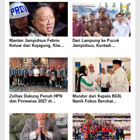
Mantan Jampidsus Febrie
Dari Lampung ke Pucuk
Keluar dari Kejagung, Klaim
Jampidsus, Kuntadi
Jadi Korban Kriminalisasi
Dipercaya Tangani Perkara
Korupsi Strategis
Zulhas Dukung Penuh HPN
Mundur dari Kepala BGN,
dan Porwanas 2027 di
Nanik Fokus Berobat
Lampung, Siap Ajak Presiden
Jantung, Prabowo Siapkan
Prabowo Hadir
Posisi Baru