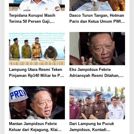
Terpidana Korupsi Masih
Dasco Turun Tangan, Hotman
Terima 50 Persen Gaji,
Paris dan Ketua Umum PWI
BKSDM Lampung Utara;
Duduk Semeja, Isyarat Damai
Tunggu Keputusan BKN
Polemik Wartawan?
Lampung Utara Resmi Teken
Eks Jampidsus Febrie
Pinjaman Rp140 Miliar ke PT
Adriansyah Resmi Ditahan,
SMI untuk Perbaikan 17 Ruas
Digiring ke Mobil Tahanan
Jalan
Usai Diperiksa Berjam-jam
Mantan Jampidsus Febrie
Dari Lampung ke Pucuk
Keluar dari Kejagung, Klaim
Jampidsus, Kuntadi