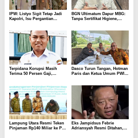
IPW: Listyo Sigit Tetap Jadi
BGN Ultimatum Dapur MBG:
Kapolri, Isu Pergantian
Tanpa Sertifikat Higiene,
Diduga Dihembuskan
Tutup Permanen
Kawanan Febrie Adriansyah
Terpidana Korupsi Masih
Dasco Turun Tangan, Hotman
Terima 50 Persen Gaji,
Paris dan Ketua Umum PWI
BKSDM Lampung Utara;
Duduk Semeja, Isyarat Damai
Tunggu Keputusan BKN
Polemik Wartawan?
Lampung Utara Resmi Teken
Eks Jampidsus Febrie
Pinjaman Rp140 Miliar ke PT
Adriansyah Resmi Ditahan,
SMI untuk Perbaikan 17 Ruas
Digiring ke Mobil Tahanan
Jalan
Usai Diperiksa Berjam-jam