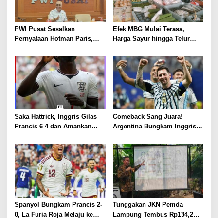
PWI Pusat Sesalkan
Efek MBG Mulai Terasa,
Pernyataan Hotman Paris,
Harga Sayur hingga Telur
Minta Hormati Martabat
Naik, Omzet Pedagang Pasar
Wartawan dan Kemerdekaan
Anjlok
Pers
Saka Hattrick, Inggris Gilas
Comeback Sang Juara!
Prancis 6-4 dan Amankan
Argentina Bungkam Inggris 2-
Perunggu Piala Dunia 2026
1, Tantang Spanyol di Final
Piala Dunia 2026
Spanyol Bungkam Prancis 2-
Tunggakan JKN Pemda
0, La Furia Roja Melaju ke
Lampung Tembus Rp134,2