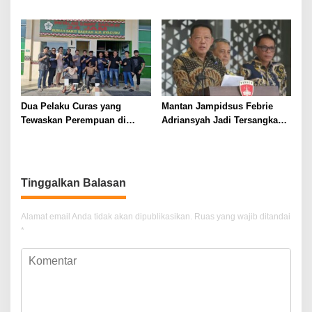
Final Piala Dunia 2026
Miliar, BPJS Ingatkan
Ancaman Gangguan Layanan
Kesehatan
Dua Pelaku Curas yang
Mantan Jampidsus Febrie
Tewaskan Perempuan di
Adriansyah Jadi Tersangka
Kotabumi Utara Ditangkap,
Korupsi dan TPPU
Polisi Ungkap Motif Ekonomi
Tinggalkan Balasan
Alamat email Anda tidak akan dipublikasikan.
Ruas yang wajib ditandai
*