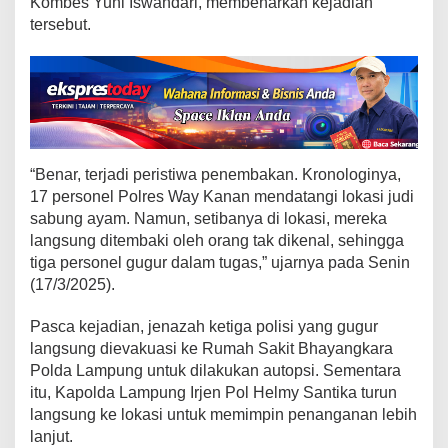
Kombes Yuni Iswandari, membenarkan kejadian
i
S
tersebut.
a
b
u
n
g
A
y
“Benar, terjadi peristiwa penembakan. Kronologinya,
a
17 personel Polres Way Kanan mendatangi lokasi judi
m
sabung ayam. Namun, setibanya di lokasi, mereka
d
langsung ditembaki oleh orang tak dikenal, sehingga
i
tiga personel gugur dalam tugas,” ujarnya pada Senin
W
a
(17/3/2025).
y
K
Pasca kejadian, jenazah ketiga polisi yang gugur
a
langsung dievakuasi ke Rumah Sakit Bhayangkara
n
Polda Lampung untuk dilakukan autopsi. Sementara
a
itu, Kapolda Lampung Irjen Pol Helmy Santika turun
n
langsung ke lokasi untuk memimpin penanganan lebih
lanjut.