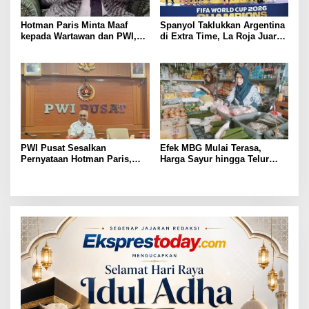
Hotman Paris Minta Maaf
Spanyol Taklukkan Argentina
kepada Wartawan dan PWI,
di Extra Time, La Roja Juara
Akui Emosi Saat Konferensi
Piala Dunia 2026
Pers
PWI Pusat Sesalkan
Efek MBG Mulai Terasa,
Pernyataan Hotman Paris,
Harga Sayur hingga Telur
Minta Hormati Martabat
Naik, Omzet Pedagang Pasar
Wartawan dan Kemerdekaan
Anjlok
Pers