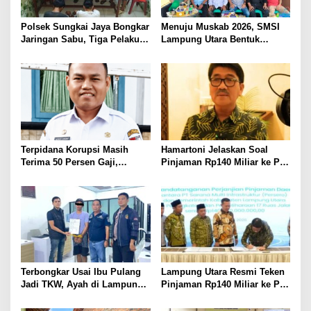
Polsek Sungkai Jaya Bongkar
Menuju Muskab 2026, SMSI
Jaringan Sabu, Tiga Pelaku
Lampung Utara Bentuk
Dibekuk
Panitia dan Susun
Kepengurusan
Terpidana Korupsi Masih
Hamartoni Jelaskan Soal
Terima 50 Persen Gaji,
Pinjaman Rp140 Miliar ke PT
BKSDM Lampung Utara;
SMI: Tanpa Terobosan,
Tunggu Keputusan BKN
Perbaikan Jalan Butuh Waktu
Bertahun-tahun
Terbongkar Usai Ibu Pulang
Lampung Utara Resmi Teken
Jadi TKW, Ayah di Lampung
Pinjaman Rp140 Miliar ke PT
Utara Diduga Cabuli Anak
SMI untuk Perbaikan 17 Ruas
Kandung Selama Empat
Jalan