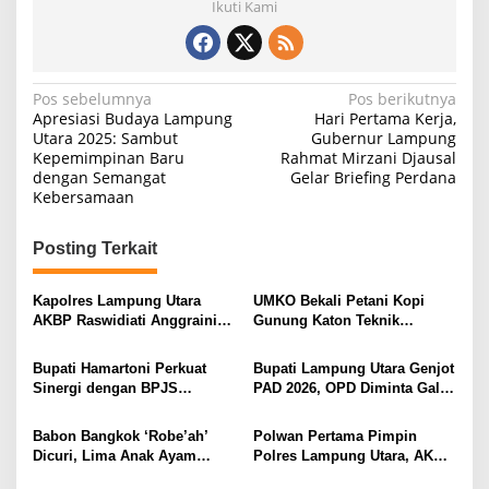
Ikuti Kami
N
Pos sebelumnya
Pos berikutnya
Apresiasi Budaya Lampung
Hari Pertama Kerja,
a
Utara 2025: Sambut
Gubernur Lampung
Kepemimpinan Baru
Rahmat Mirzani Djausal
v
dengan Semangat
Gelar Briefing Perdana
i
Kebersamaan
g
Posting Terkait
a
s
Kapolres Lampung Utara
UMKO Bekali Petani Kopi
i
AKBP Raswidiati Anggraini
Gunung Katon Teknik
Bergerak Cepat, Rangkul
Pascapanen, Dorong Nilai
p
Tokoh Masyarakat dan Adat
Jual Hasil Panen Meningkat
Bupati Hamartoni Perkuat
Bupati Lampung Utara Genjot
o
Perkuat Kamtibmas
Sinergi dengan BPJS
PAD 2026, OPD Diminta Gali
s
Kesehatan, Dorong Layanan
Sumber Pendapatan Baru
Kesehatan Makin Cepat dan
hingga Optimalkan PBB-P2
Babon Bangkok ‘Robe’ah’
Polwan Pertama Pimpin
Mudah
Dicuri, Lima Anak Ayam
Polres Lampung Utara, AKBP
Menangis Piyik-Piyik, Warga
Raswidiati Disambut Tradisi