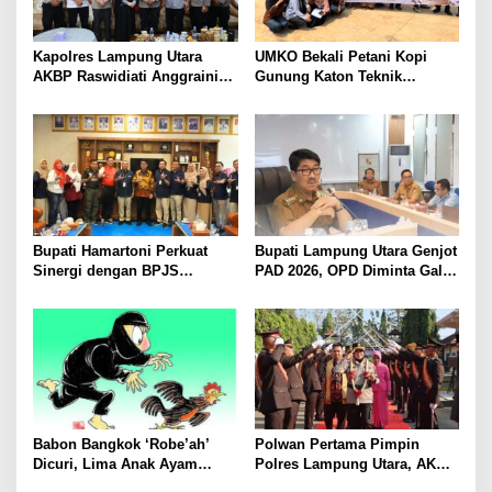
Kapolres Lampung Utara
UMKO Bekali Petani Kopi
AKBP Raswidiati Anggraini
Gunung Katon Teknik
Bergerak Cepat, Rangkul
Pascapanen, Dorong Nilai
Tokoh Masyarakat dan Adat
Jual Hasil Panen Meningkat
Perkuat Kamtibmas
Bupati Hamartoni Perkuat
Bupati Lampung Utara Genjot
Sinergi dengan BPJS
PAD 2026, OPD Diminta Gali
Kesehatan, Dorong Layanan
Sumber Pendapatan Baru
Kesehatan Makin Cepat dan
hingga Optimalkan PBB-P2
Mudah
Babon Bangkok ‘Robe’ah’
Polwan Pertama Pimpin
Dicuri, Lima Anak Ayam
Polres Lampung Utara, AKBP
Menangis Piyik-Piyik, Warga
Raswidiati Disambut Tradisi