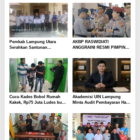
Gang Jalaba Kotabumi Heboh
Pedang Pora
Pemkab Lampung Utara
AKBP RASWIDIATI
Serahkan Santunan
ANGGRAINI RESMI PIMPIN
Kemensos kepada Keluarga
POLRES LAMPUNG UTARA,
Korban Kebakaran
BAWA KOMITMEN PERKUAT
KAMTIBMAS DAN
PELAYANAN PRESISI
Cucu Kades Bobol Rumah
Akademisi UIN Lampung
Kakek, Rp75 Juta Ludes buat
Minta Audit Pembayaran Hak
Judol, Diringkus dan
ASN Terpidana Korupsi:
Ditembak Polisi
Kepastian Hukum Tak Boleh
Berlarut