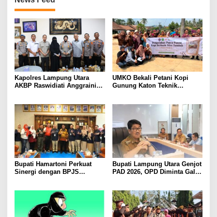
Kapolres Lampung Utara
UMKO Bekali Petani Kopi
AKBP Raswidiati Anggraini
Gunung Katon Teknik
Bergerak Cepat, Rangkul
Pascapanen, Dorong Nilai
Tokoh Masyarakat dan Adat
Jual Hasil Panen Meningkat
Perkuat Kamtibmas
Bupati Hamartoni Perkuat
Bupati Lampung Utara Genjot
Sinergi dengan BPJS
PAD 2026, OPD Diminta Gali
Kesehatan, Dorong Layanan
Sumber Pendapatan Baru
Kesehatan Makin Cepat dan
hingga Optimalkan PBB-P2
Mudah