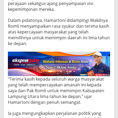
n
perayaan sekaligus ajang penyampaian visi
B
kepemimpinan mereka.
a
r
u
Dalam pidatonya, Hamartoni didampingi Wakilnya
L
Romli menyampaikan rasa syukur dan terima kasih
a
atas kepercayaan masyarakat yang telah
m
memilihnya untuk memimpin daerah ini lima tahun
p
u
ke depan.
n
g
U
t
a
r
a
“Terima kasih kepada seluruh warga masyarakat
yang telah mempercayakan amanah ini kepada
saya dan Pak Romli untuk memimpin Kabupaten
Lampung Utara lima tahun ke depan,” ujar
Hamartoni dengan penuh semangat.
Ia juga mengungkapkan perjalanan politik yang