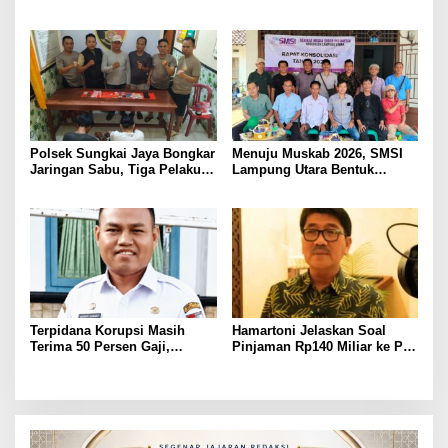
Judol, Diringkus dan
ASN Terpidana Korupsi:
Ditembak Polisi
Kepastian Hukum Tak Boleh
Berlarut
Polsek Sungkai Jaya Bongkar
Menuju Muskab 2026, SMSI
Jaringan Sabu, Tiga Pelaku
Lampung Utara Bentuk
Dibekuk
Panitia dan Susun
Kepengurusan
Terpidana Korupsi Masih
Hamartoni Jelaskan Soal
Terima 50 Persen Gaji,
Pinjaman Rp140 Miliar ke PT
BKSDM Lampung Utara;
SMI: Tanpa Terobosan,
Tunggu Keputusan BKN
Perbaikan Jalan Butuh Waktu
Bertahun-tahun