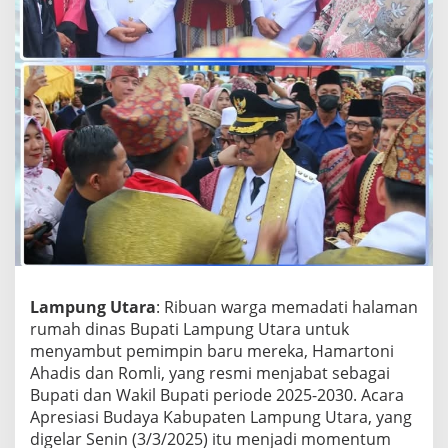
t
H
a
m
a
r
t
o
n
i
-
R
o
m
l
i
,
Lampung Utara
: Ribuan warga memadati halaman
P
rumah dinas Bupati Lampung Utara untuk
e
menyambut pemimpin baru mereka, Hamartoni
m
Ahadis dan Romli, yang resmi menjabat sebagai
i
Bupati dan Wakil Bupati periode 2025-2030. Acara
m
p
Apresiasi Budaya Kabupaten Lampung Utara, yang
i
digelar Senin (3/3/2025) itu menjadi momentum