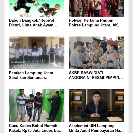
Babon Bangkok ‘Robe’ah’
Polwan Pertama Pimpin
Dicuri, Lima Anak Ayam
Polres Lampung Utara, AKBP
Menangis Piyik-Piyik, Warga
Raswidiati Disambut Tradisi
Gang Jalaba Kotabumi Heboh
Pedang Pora
Pemkab Lampung Utara
AKBP RASWIDIATI
Serahkan Santunan
ANGGRAINI RESMI PIMPIN
Kemensos kepada Keluarga
POLRES LAMPUNG UTARA,
Korban Kebakaran
BAWA KOMITMEN PERKUAT
KAMTIBMAS DAN
PELAYANAN PRESISI
Cucu Kades Bobol Rumah
Akademisi UIN Lampung
Kakek, Rp75 Juta Ludes buat
Minta Audit Pembayaran Hak