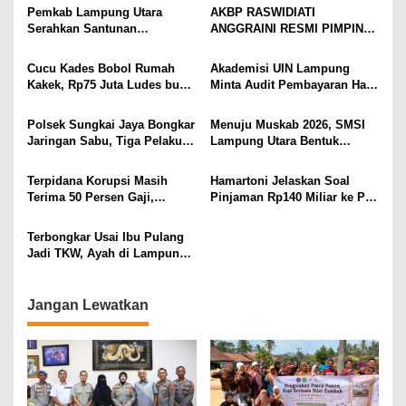
Gang Jalaba Kotabumi Heboh
Pedang Pora
Pemkab Lampung Utara
AKBP RASWIDIATI
Serahkan Santunan
ANGGRAINI RESMI PIMPIN
Kemensos kepada Keluarga
POLRES LAMPUNG UTARA,
Korban Kebakaran
BAWA KOMITMEN PERKUAT
Cucu Kades Bobol Rumah
Akademisi UIN Lampung
KAMTIBMAS DAN
Kakek, Rp75 Juta Ludes buat
Minta Audit Pembayaran Hak
PELAYANAN PRESISI
Judol, Diringkus dan
ASN Terpidana Korupsi:
Ditembak Polisi
Kepastian Hukum Tak Boleh
Polsek Sungkai Jaya Bongkar
Menuju Muskab 2026, SMSI
Berlarut
Jaringan Sabu, Tiga Pelaku
Lampung Utara Bentuk
Dibekuk
Panitia dan Susun
Kepengurusan
Terpidana Korupsi Masih
Hamartoni Jelaskan Soal
Terima 50 Persen Gaji,
Pinjaman Rp140 Miliar ke PT
BKSDM Lampung Utara;
SMI: Tanpa Terobosan,
Tunggu Keputusan BKN
Perbaikan Jalan Butuh Waktu
Terbongkar Usai Ibu Pulang
Bertahun-tahun
Jadi TKW, Ayah di Lampung
Utara Diduga Cabuli Anak
Kandung Selama Empat
Tahun, Nyaris Diamuk Massa
Jangan Lewatkan