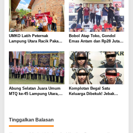
Tahun, Nyaris Diamuk Massa
UMKO Latih Peternak
Bobol Atap Toko, Gondol
Lampung Utara Racik Pakan
Emas Antam dan Rp28 Juta!
Konsentrat, Solusi Hadapi
Tim 905 Krisna Lamut
Kemarau dan Harga Pakan
Bersama Reskrim Polsek
Mahal
Kotabumi Kota Bekuk
Komplotan Curat
Abung Selatan Juara Umum
Komplotan Begal Satu
MTQ ke-45 Lampung Utara,
Keluarga Dibekuk! Jebak
Tuan Rumah Tutup Ajang
Korban Lewat MiChat,
dengan Prestasi Gemilang
Todong Airsoft Gun lalu
Gondol Motor
Tinggalkan Balasan