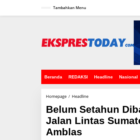
L
Tambahkan Menu
e
w
a
t
i
k
e
k
o
n
t
e
n
Beranda
REDAKSI
Headline
Nasional
Homepage
/
Headline
B
e
Belum Setahun Dib
l
u
Jalan Lintas Sumat
m
S
Amblas
e
t