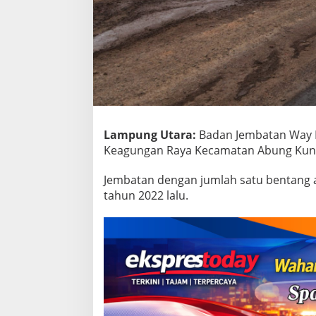
J
a
l
a
n
L
i
n
t
a
s
Lampung Utara:
Badan Jembatan Way R
S
Keagungan Raya Kecamatan Abung Kuna
u
m
Jembatan dengan jumlah satu bentang a
a
tahun 2022 lalu.
t
e
r
a
d
i
L
a
m
p