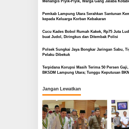
Menangis Piyik-Piyik, Warga Gang Jalaba Kota
Heboh
Pemkab Lampung Utara Serahkan Santunan Ke
kepada Keluarga Korban Kebakaran
Cucu Kades Bobol Rumah Kakek, Rp75 Juta Lud
buat Judol, Diringkus dan Ditembak Polisi
Polsek Sungkai Jaya Bongkar Jaringan Sabu, Ti
Pelaku Dibekuk
Terpidana Korupsi Masih Terima 50 Persen Gaji,
BKSDM Lampung Utara; Tunggu Keputusan BK
Jangan Lewatkan