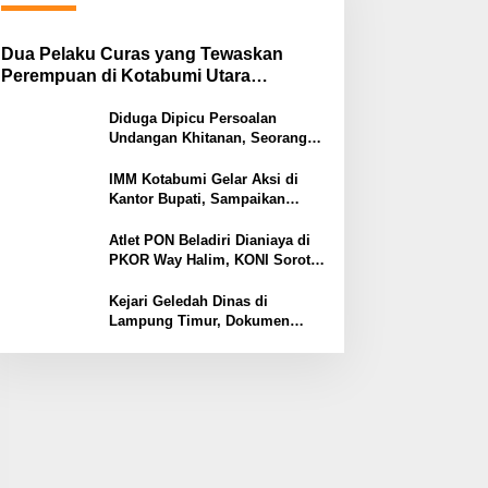
Dua Pelaku Curas yang Tewaskan
Perempuan di Kotabumi Utara
Ditangkap, Polisi Ungkap Motif
Ekonomi
Diduga Dipicu Persoalan
Undangan Khitanan, Seorang
Warga Lampung Timur Tewas
Tertembak
IMM Kotabumi Gelar Aksi di
Kantor Bupati, Sampaikan
Sembilan Tuntutan untuk
Pemkab Lampung Utara
Atlet PON Beladiri Dianiaya di
PKOR Way Halim, KONI Soroti
Lemahnya Pengamanan
Kawasan
Kejari Geledah Dinas di
Lampung Timur, Dokumen
Proyek Jalan Rp24 Miliar
Diangkut Penyidik