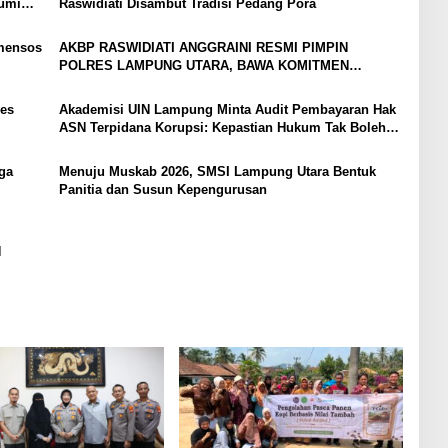
bumi
Raswidiati Disambut Tradisi Pedang Pora
mensos
AKBP RASWIDIATI ANGGRAINI RESMI PIMPIN
POLRES LAMPUNG UTARA, BAWA KOMITMEN
PERKUAT KAMTIBMAS DAN PELAYANAN PRESISI
es
Akademisi UIN Lampung Minta Audit Pembayaran Hak
ASN Terpidana Korupsi: Kepastian Hukum Tak Boleh
Berlarut
ga
Menuju Muskab 2026, SMSI Lampung Utara Bentuk
Panitia dan Susun Kepengurusan
N