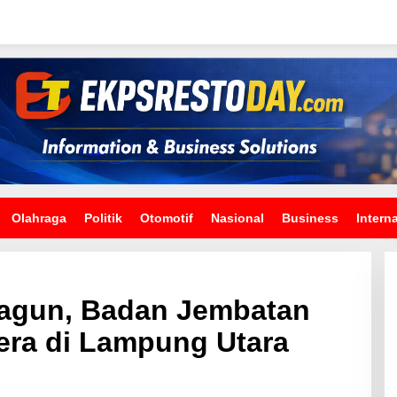
Olahraga
Politik
Otomotif
Nasional
Business
Intern
agun, Badan Jembatan
era di Lampung Utara