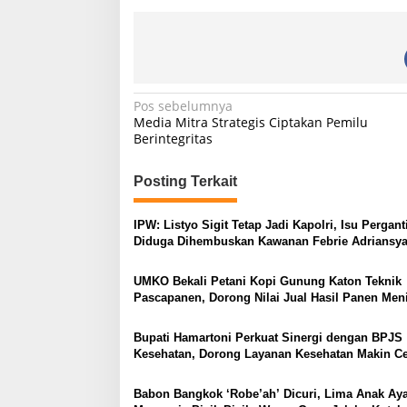
N
Pos sebelumnya
Media Mitra Strategis Ciptakan Pemilu
a
Berintegritas
v
i
Posting Terkait
g
IPW: Listyo Sigit Tetap Jadi Kapolri, Isu Pergant
a
Diduga Dihembuskan Kawanan Febrie Adriansy
s
UMKO Bekali Petani Kopi Gunung Katon Teknik
i
Pascapanen, Dorong Nilai Jual Hasil Panen Men
p
o
Bupati Hamartoni Perkuat Sinergi dengan BPJS
Kesehatan, Dorong Layanan Kesehatan Makin C
s
dan Mudah
Babon Bangkok ‘Robe’ah’ Dicuri, Lima Anak A