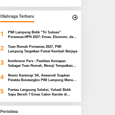
Olahraga Terbaru
1
PWI Lampung Bidik “Tri Sukses”
Porwanas-HPN 2027: Emas, Ekonomi, dan
Pariwisata Menggeliat
2
Tuan Rumah Porwanas 2027, PWI
Lampung Targetkan Futsal Kembali Berjaya
3
Konferensi Pers : Pastikan Kesiapan
Sebagai Tuan Rumah, Mesuji Tempatkan
Tiga Venue Pelaksanaan Soeratin Cup
4
Piala Gubernur Lampung
Resmi Kantongi SK, Aswarodi Siapkan
Pelatda Bulutangkis PWI Lampung Menuju
Porwanas 2027
5
Pantau Langsung Seleksi, Yuhadi Bidik
Sapu Bersih 7 Emas Cabor Karoke di
Porwanas 2027
Peristiwa