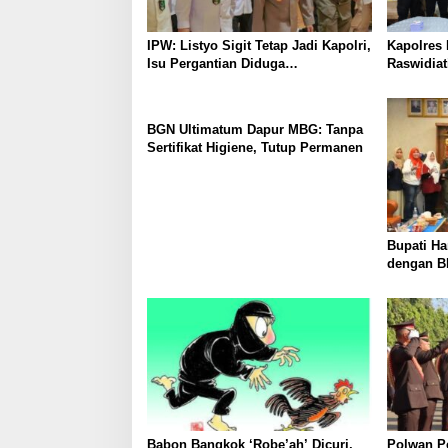
IPW: Listyo Sigit Tetap Jadi Kapolri,
Kapolres
Isu Pergantian Diduga
Raswidiat
Dihembuskan Kawanan Febrie
Cepat, Ra
Adriansyah
dan Adat
BGN Ultimatum Dapur MBG: Tanpa
Sertifikat Higiene, Tutup Permanen
Bupati Ha
dengan B
Layanan 
dan Mud
Babon Bangkok ‘Robe’ah’ Dicuri,
Polwan P