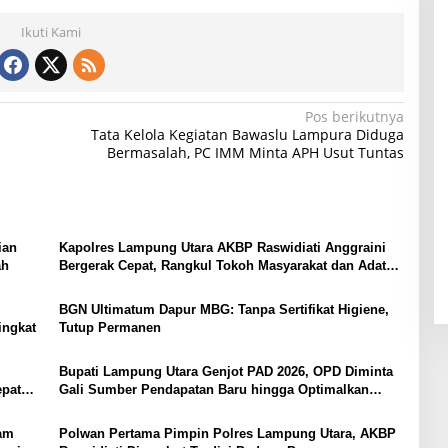
Ikuti Kami
Pos berikutnya
Tata Kelola Kegiatan Bawaslu Lampura Diduga
Bermasalah, PC IMM Minta APH Usut Tuntas
ian
Kapolres Lampung Utara AKBP Raswidiati Anggraini
ah
Bergerak Cepat, Rangkul Tokoh Masyarakat dan Adat
Perkuat Kamtibmas
BGN Ultimatum Dapur MBG: Tanpa Sertifikat Higiene,
ingkat
Tutup Permanen
Bupati Lampung Utara Genjot PAD 2026, OPD Diminta
epat
Gali Sumber Pendapatan Baru hingga Optimalkan
PBB-P2
yam
Polwan Pertama Pimpin Polres Lampung Utara, AKBP