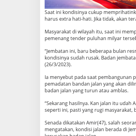
u
n
Saat ini kondisinya cukup memprihatink
g
harus extra hati-hati. Jika tidak, akan t
U
t
a
Masyarakat di wilayah itu, saat ini me
r
pemenang tender puluhan milyar terse
a
A
“Jembatan ini, baru beberapa bulan resm
m
kondisinya sudah rusak. Badan jembatan
b
l
(26/3/2023).
a
s
Ia menyebut pada saat pembangunan pi
pemadatan bandan jalan yang akan dilin
badan jalan yang turun atau amblas.
“Sekarang hasilnya. Kan jalan itu udah
seperti ini, pasti yang rugi masyarakat,
Senada dikatakan Amir(47), salah seora
mengatakan, kondisi jalan berada di J
kerusakan badan jalan.