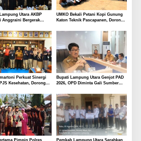
 Lampung Utara AKBP
UMKO Bekali Petani Kopi Gunung
i Anggraini Bergerak
Katon Teknik Pascapanen, Dorong
ngkul Tokoh Masyarakat
Nilai Jual Hasil Panen Meningkat
 Perkuat Kamtibmas
martoni Perkuat Sinergi
Bupati Lampung Utara Genjot PAD
PJS Kesehatan, Dorong
2026, OPD Diminta Gali Sumber
Kesehatan Makin Cepat
Pendapatan Baru hingga
ah
Optimalkan PBB-P2
ertama Pimpin Polres
Pemkab Lampung Utara Serahkan