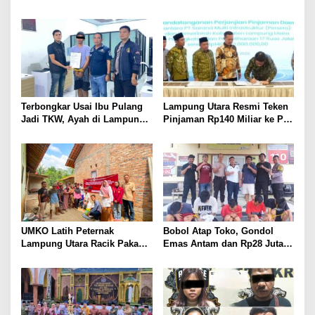
BKSDM Lampung Utara;
SMI: Tanpa Terobosan,
Tunggu Keputusan BKN
Perbaikan Jalan Butuh Waktu
Bertahun-tahun
Terbongkar Usai Ibu Pulang
Lampung Utara Resmi Teken
Jadi TKW, Ayah di Lampung
Pinjaman Rp140 Miliar ke PT
Utara Diduga Cabuli Anak
SMI untuk Perbaikan 17 Ruas
Kandung Selama Empat
Jalan
Tahun, Nyaris Diamuk Massa
UMKO Latih Peternak
Bobol Atap Toko, Gondol
Lampung Utara Racik Pakan
Emas Antam dan Rp28 Juta!
Konsentrat, Solusi Hadapi
Tim 905 Krisna Lamut
Kemarau dan Harga Pakan
Bersama Reskrim Polsek
Mahal
Kotabumi Kota Bekuk
Komplotan Curat