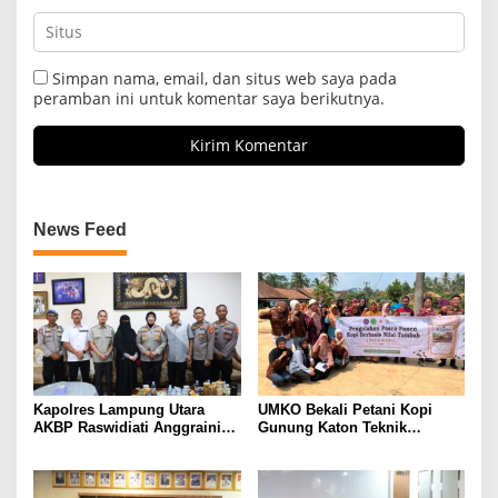
Simpan nama, email, dan situs web saya pada
peramban ini untuk komentar saya berikutnya.
News Feed
Kapolres Lampung Utara
UMKO Bekali Petani Kopi
AKBP Raswidiati Anggraini
Gunung Katon Teknik
Bergerak Cepat, Rangkul
Pascapanen, Dorong Nilai
Tokoh Masyarakat dan Adat
Jual Hasil Panen Meningkat
Perkuat Kamtibmas