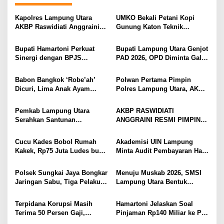
s
Kapolres Lampung Utara
UMKO Bekali Petani Kopi
i
AKBP Raswidiati Anggraini
Gunung Katon Teknik
Bergerak Cepat, Rangkul
Pascapanen, Dorong Nilai
p
Tokoh Masyarakat dan Adat
Jual Hasil Panen Meningkat
Bupati Hamartoni Perkuat
Bupati Lampung Utara Genjot
o
Perkuat Kamtibmas
Sinergi dengan BPJS
PAD 2026, OPD Diminta Gali
s
Kesehatan, Dorong Layanan
Sumber Pendapatan Baru
Kesehatan Makin Cepat dan
hingga Optimalkan PBB-P2
Babon Bangkok ‘Robe’ah’
Polwan Pertama Pimpin
Mudah
Dicuri, Lima Anak Ayam
Polres Lampung Utara, AKBP
Menangis Piyik-Piyik, Warga
Raswidiati Disambut Tradisi
Gang Jalaba Kotabumi Heboh
Pedang Pora
Pemkab Lampung Utara
AKBP RASWIDIATI
Serahkan Santunan
ANGGRAINI RESMI PIMPIN
Kemensos kepada Keluarga
POLRES LAMPUNG UTARA,
Korban Kebakaran
BAWA KOMITMEN PERKUAT
Cucu Kades Bobol Rumah
Akademisi UIN Lampung
KAMTIBMAS DAN
Kakek, Rp75 Juta Ludes buat
Minta Audit Pembayaran Hak
PELAYANAN PRESISI
Judol, Diringkus dan
ASN Terpidana Korupsi:
Ditembak Polisi
Kepastian Hukum Tak Boleh
Polsek Sungkai Jaya Bongkar
Menuju Muskab 2026, SMSI
Berlarut
Jaringan Sabu, Tiga Pelaku
Lampung Utara Bentuk
Dibekuk
Panitia dan Susun
Kepengurusan
Terpidana Korupsi Masih
Hamartoni Jelaskan Soal
Terima 50 Persen Gaji,
Pinjaman Rp140 Miliar ke PT
BKSDM Lampung Utara;
SMI: Tanpa Terobosan,