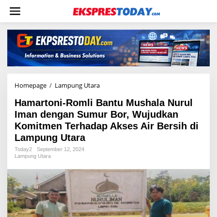
L
e
w
a
t
i
k
e
k
o
Homepage
/
Lampung Utara
H
n
a
t
Hamartoni-Romli Bantu Mushala Nurul
m
e
a
Iman dengan Sumur Bor, Wujudkan
n
r
Komitmen Terhadap Akses Air Bersih di
t
Lampung Utara
o
n
Today2
September 12, 2024
i
Lampung Utara
-
R
o
m
l
i
B