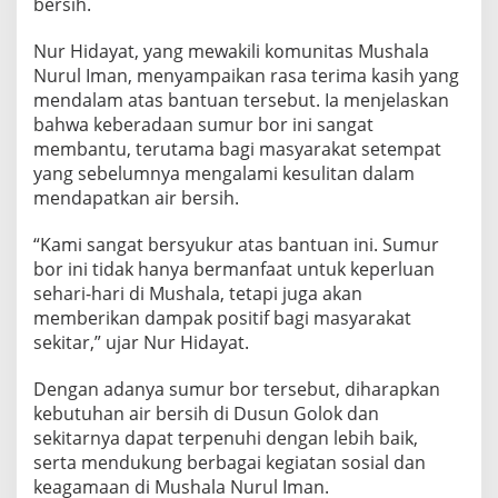
bersih.
e
n
T
Nur Hidayat, yang mewakili komunitas Mushala
e
Nurul Iman, menyampaikan rasa terima kasih yang
r
mendalam atas bantuan tersebut. Ia menjelaskan
h
bahwa keberadaan sumur bor ini sangat
a
d
membantu, terutama bagi masyarakat setempat
a
yang sebelumnya mengalami kesulitan dalam
p
mendapatkan air bersih.
A
k
“Kami sangat bersyukur atas bantuan ini. Sumur
s
e
bor ini tidak hanya bermanfaat untuk keperluan
s
sehari-hari di Mushala, tetapi juga akan
A
memberikan dampak positif bagi masyarakat
i
sekitar,” ujar Nur Hidayat.
r
B
e
Dengan adanya sumur bor tersebut, diharapkan
r
kebutuhan air bersih di Dusun Golok dan
s
sekitarnya dapat terpenuhi dengan lebih baik,
i
serta mendukung berbagai kegiatan sosial dan
h
d
keagamaan di Mushala Nurul Iman.