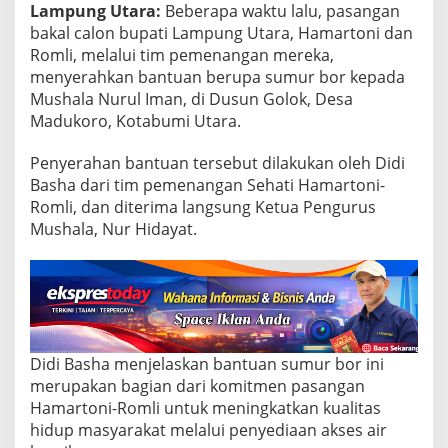
a
Lampung Utara:
Beberapa waktu lalu, pasangan
n
bakal calon bupati Lampung Utara, Hamartoni dan
S
Romli, melalui tim pemenangan mereka,
u
m
menyerahkan bantuan berupa sumur bor kepada
u
Mushala Nurul Iman, di Dusun Golok, Desa
r
Madukoro, Kotabumi Utara.
B
o
Penyerahan bantuan tersebut dilakukan oleh Didi
r
,
Basha dari tim pemenangan Sehati Hamartoni-
W
Romli, dan diterima langsung Ketua Pengurus
u
Mushala, Nur Hidayat.
j
u
d
k
a
n
K
o
Didi Basha menjelaskan bantuan sumur bor ini
m
merupakan bagian dari komitmen pasangan
i
Hamartoni-Romli untuk meningkatkan kualitas
t
hidup masyarakat melalui penyediaan akses air
m