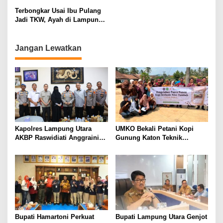
Tunggu Keputusan BKN
Perbaikan Jalan Butuh Waktu
Terbongkar Usai Ibu Pulang
Bertahun-tahun
Jadi TKW, Ayah di Lampung
Utara Diduga Cabuli Anak
Kandung Selama Empat
Tahun, Nyaris Diamuk Massa
Jangan Lewatkan
Kapolres Lampung Utara
UMKO Bekali Petani Kopi
AKBP Raswidiati Anggraini
Gunung Katon Teknik
Bergerak Cepat, Rangkul
Pascapanen, Dorong Nilai
Tokoh Masyarakat dan Adat
Jual Hasil Panen Meningkat
Perkuat Kamtibmas
Bupati Hamartoni Perkuat
Bupati Lampung Utara Genjot