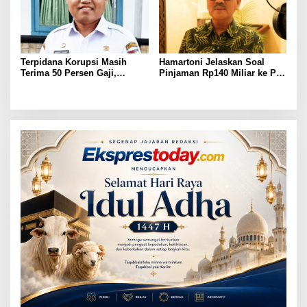
Terpidana Korupsi Masih
Hamartoni Jelaskan Soal
Terima 50 Persen Gaji,
Pinjaman Rp140 Miliar ke PT
BKSDM Lampung Utara;
SMI: Tanpa Terobosan,
Tunggu Keputusan BKN
Perbaikan Jalan Butuh Waktu
Bertahun-tahun