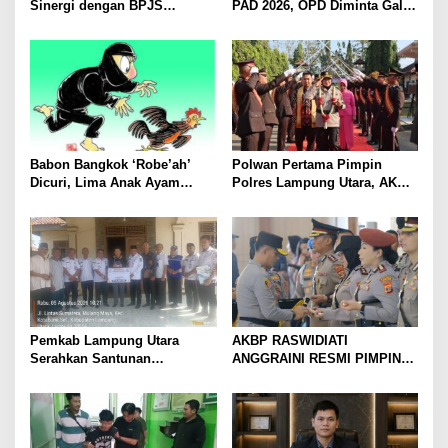
Sinergi dengan BPJS
PAD 2026, OPD Diminta Gali
Kesehatan, Dorong Layanan
Sumber Pendapatan Baru
Kesehatan Makin Cepat dan
hingga Optimalkan PBB-P2
Mudah
Babon Bangkok ‘Robe’ah’
Polwan Pertama Pimpin
Dicuri, Lima Anak Ayam
Polres Lampung Utara, AKBP
Menangis Piyik-Piyik, Warga
Raswidiati Disambut Tradisi
Gang Jalaba Kotabumi Heboh
Pedang Pora
Pemkab Lampung Utara
AKBP RASWIDIATI
Serahkan Santunan
ANGGRAINI RESMI PIMPIN
Kemensos kepada Keluarga
POLRES LAMPUNG UTARA,
Korban Kebakaran
BAWA KOMITMEN PERKUAT
KAMTIBMAS DAN
PELAYANAN PRESISI