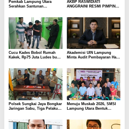
Pemkab Lampung Utara
AKBP RASWIDIATI
Serahkan Santunan
ANGGRAINI RESMI PIMPIN
Kemensos kepada Keluarga
POLRES LAMPUNG UTARA,
Korban Kebakaran
BAWA KOMITMEN PERKUAT
KAMTIBMAS DAN
PELAYANAN PRESISI
Cucu Kades Bobol Rumah
Akademisi UIN Lampung
Kakek, Rp75 Juta Ludes buat
Minta Audit Pembayaran Hak
Judol, Diringkus dan
ASN Terpidana Korupsi:
Ditembak Polisi
Kepastian Hukum Tak Boleh
Berlarut
Polsek Sungkai Jaya Bongkar
Menuju Muskab 2026, SMSI
Jaringan Sabu, Tiga Pelaku
Lampung Utara Bentuk
Dibekuk
Panitia dan Susun
Kepengurusan