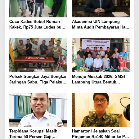
Cucu Kades Bobol Rumah
Akademisi UIN Lampung
Kakek, Rp75 Juta Ludes buat
Minta Audit Pembayaran Hak
Judol, Diringkus dan
ASN Terpidana Korupsi:
Ditembak Polisi
Kepastian Hukum Tak Boleh
Berlarut
Polsek Sungkai Jaya Bongkar
Menuju Muskab 2026, SMSI
Jaringan Sabu, Tiga Pelaku
Lampung Utara Bentuk
Dibekuk
Panitia dan Susun
Kepengurusan
Terpidana Korupsi Masih
Hamartoni Jelaskan Soal
Terima 50 Persen Gaji,
Pinjaman Rp140 Miliar ke PT