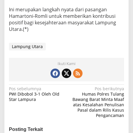
i
L
Ini merupakan langkah nyata dari pasangan
a
Hamartoni-Romli untuk memberikan kontribusi
m
positif bagi kesejahteraan masyarakat Lampung
p
u
Utara.(*)
n
g
U
Lampung Utara
t
a
r
Ikuti Kami
a
N
Pos sebelumnya
Pos berikutnya
PWI Dibobol 3-1 Oleh Old
Humas Polres Tulang
a
Star Lampura
Bawang Barat Minta Maaf
atas Kesalahan Penulisan
v
Pasal dalam Rilis Kasus
i
Pengancaman
g
Posting Terkait
a