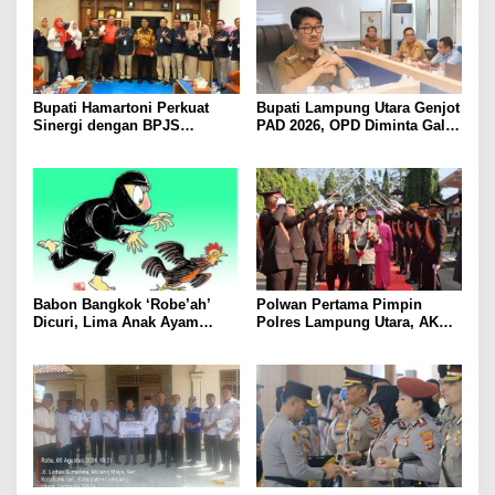
Bupati Hamartoni Perkuat
Bupati Lampung Utara Genjot
Sinergi dengan BPJS
PAD 2026, OPD Diminta Gali
Kesehatan, Dorong Layanan
Sumber Pendapatan Baru
Kesehatan Makin Cepat dan
hingga Optimalkan PBB-P2
Mudah
Babon Bangkok ‘Robe’ah’
Polwan Pertama Pimpin
Dicuri, Lima Anak Ayam
Polres Lampung Utara, AKBP
Menangis Piyik-Piyik, Warga
Raswidiati Disambut Tradisi
Gang Jalaba Kotabumi Heboh
Pedang Pora