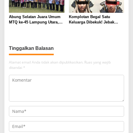
Abung Selatan Juara Umum
Komplotan Begal Satu
MTQ ke-45 Lampung Utara,
Keluarga Dibekuk! Jebak
Tuan Rumah Tutup Ajang
Korban Lewat MiChat,
dengan Prestasi Gemilang
Todong Airsoft Gun lalu
Gondol Motor
Tinggalkan Balasan
Alamat email Anda tidak akan dipublikasikan.
Ruas yang wajib
ditandai
*