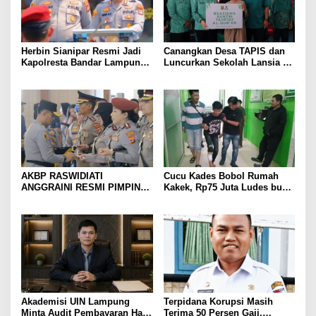
Herbin Sianipar Resmi Jadi
Canangkan Desa TAPIS dan
Kapolresta Bandar Lampung,
Luncurkan Sekolah Lansia di
Penindakan Korupsi Masuk
Kampung Rukti Endah, Ketua
Prioritas
TP PKK Lampung Dorong
Pembangunan SDM Dimulai
dari Desa
AKBP RASWIDIATI
Cucu Kades Bobol Rumah
ANGGRAINI RESMI PIMPIN
Kakek, Rp75 Juta Ludes buat
POLRES LAMPUNG UTARA,
Judol, Diringkus dan
BAWA KOMITMEN PERKUAT
Ditembak Polisi
KAMTIBMAS DAN
PELAYANAN PRESISI
Akademisi UIN Lampung
Terpidana Korupsi Masih
Minta Audit Pembayaran Hak
Terima 50 Persen Gaji,