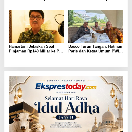
ASN Terpidana Korupsi:
BKSDM Lampung Utara;
Kepastian Hukum Tak Boleh
Tunggu Keputusan BKN
Berlarut
Hamartoni Jelaskan Soal
Dasco Turun Tangan, Hotman
Pinjaman Rp140 Miliar ke PT
Paris dan Ketua Umum PWI
SMI: Tanpa Terobosan,
Duduk Semeja, Isyarat Damai
Perbaikan Jalan Butuh Waktu
Polemik Wartawan?
Bertahun-tahun