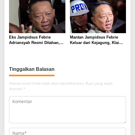
Jalan
Bersama Reskrim Polsek
Kotabumi Kota Bekuk
Komplotan Curat
Eks Jampidsus Febrie
Mantan Jampidsus Febrie
Adriansyah Resmi Ditahan,
Keluar dari Kejagung, Klaim
Digiring ke Mobil Tahanan
Jadi Korban Kriminalisasi
Usai Diperiksa Berjam-jam
Tinggalkan Balasan
Alamat email Anda tidak akan dipublikasikan.
Ruas yang wajib
ditandai
*