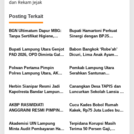
i
dan Rekam Jejak
g
Posting Terkait
a
s
BGN Ultimatum Dapur MBG:
Bupati Hamartoni Perkuat
i
Tanpa Sertifikat Higiene,
Sinergi dengan BPJS
Tutup Permanen
Kesehatan, Dorong Layanan
p
Kesehatan Makin Cepat dan
Bupati Lampung Utara Genjot
Babon Bangkok ‘Robe’ah’
o
Mudah
PAD 2026, OPD Diminta Gali
Dicuri, Lima Anak Ayam
s
Sumber Pendapatan Baru
Menangis Piyik-Piyik, Warga
hingga Optimalkan PBB-P2
Gang Jalaba Kotabumi Heboh
Polwan Pertama Pimpin
Pemkab Lampung Utara
Polres Lampung Utara, AKBP
Serahkan Santunan
Raswidiati Disambut Tradisi
Kemensos kepada Keluarga
Pedang Pora
Korban Kebakaran
Herbin Sianipar Resmi Jadi
Canangkan Desa TAPIS dan
Kapolresta Bandar Lampung,
Luncurkan Sekolah Lansia di
Penindakan Korupsi Masuk
Kampung Rukti Endah, Ketua
Prioritas
TP PKK Lampung Dorong
AKBP RASWIDIATI
Cucu Kades Bobol Rumah
Pembangunan SDM Dimulai
ANGGRAINI RESMI PIMPIN
Kakek, Rp75 Juta Ludes buat
dari Desa
POLRES LAMPUNG UTARA,
Judol, Diringkus dan
BAWA KOMITMEN PERKUAT
Ditembak Polisi
Akademisi UIN Lampung
Terpidana Korupsi Masih
KAMTIBMAS DAN
Minta Audit Pembayaran Hak
Terima 50 Persen Gaji,
PELAYANAN PRESISI