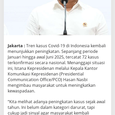
b
a
l
i
M
e
n
i
n
Jakarta :
Tren kasus Covid-19 di Indonesia kembali
g
k
menunjukkan peningkatan. Sepanjang periode
a
Januari hingga awal Juni 2025, tercatat 72 kasus
t
terkonfirmasi secara nasional. Menanggapi situasi
,
ini, Istana Kepresidenan melalui Kepala Kantor
I
Komunikasi Kepresidenan (Presidential
s
t
Communication Office/PCO) Hasan Nasbi
a
mengimbau masyarakat untuk meningkatkan
n
kewaspadaan.
a
S
“Kita melihat adanya peningkatan kasus sejak awal
e
r
tahun. Ini belum dalam kategori darurat, tapi
u
cukup jadi sinyal agar masyarakat kembali