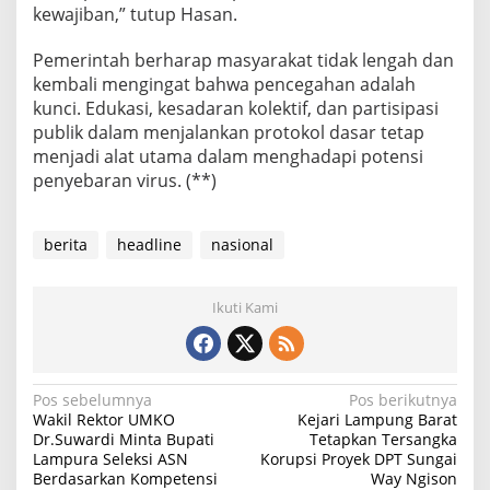
kewajiban,” tutup Hasan.
Pemerintah berharap masyarakat tidak lengah dan
kembali mengingat bahwa pencegahan adalah
kunci. Edukasi, kesadaran kolektif, dan partisipasi
publik dalam menjalankan protokol dasar tetap
menjadi alat utama dalam menghadapi potensi
penyebaran virus. (**)
berita
headline
nasional
Ikuti Kami
N
Pos sebelumnya
Pos berikutnya
Wakil Rektor UMKO
Kejari Lampung Barat
a
Dr.Suwardi Minta Bupati
Tetapkan Tersangka
Lampura Seleksi ASN
Korupsi Proyek DPT Sungai
v
Berdasarkan Kompetensi
Way Ngison