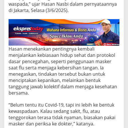
k
waspada,” ujar Hasan Nasbi dalam pernyataannya
a
di Jakarta, Selasa (3/6/2025).
n
K
e
w
a
s
p
a
Hasan menekankan pentingnya kembali
d
menjalankan kebiasaan hidup sehat dan protokol
a
dasar pencegahan, seperti penggunaan masker
a
n
saat flu serta menjaga kebersihan tangan. Ia
P
menegaskan, tindakan tersebut bukan untuk
u
menciptakan kepanikan, melainkan bentuk
b
tanggung jawab kolektif dalam menjaga kesehatan
l
bersama.
i
k
“Belum tentu itu Covid-19, tapi ini lebih ke bentuk
kewaspadaan. Kalau sedang sakit, flu, atau
tenggorokan terasa tidak nyaman, biasakan pakai
masker dan periksa ke dokter,” katanya.