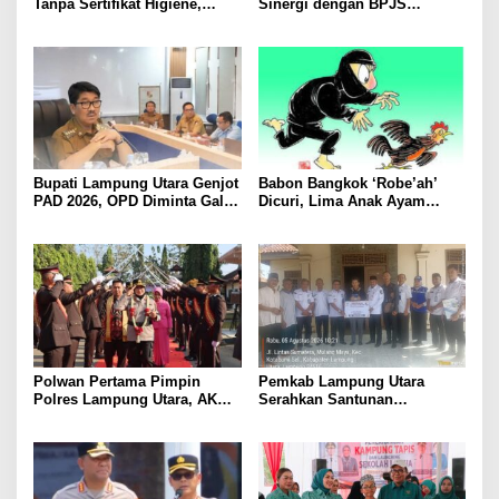
Tanpa Sertifikat Higiene,
Sinergi dengan BPJS
Tutup Permanen
Kesehatan, Dorong Layanan
Kesehatan Makin Cepat dan
Mudah
Bupati Lampung Utara Genjot
Babon Bangkok ‘Robe’ah’
PAD 2026, OPD Diminta Gali
Dicuri, Lima Anak Ayam
Sumber Pendapatan Baru
Menangis Piyik-Piyik, Warga
hingga Optimalkan PBB-P2
Gang Jalaba Kotabumi Heboh
Polwan Pertama Pimpin
Pemkab Lampung Utara
Polres Lampung Utara, AKBP
Serahkan Santunan
Raswidiati Disambut Tradisi
Kemensos kepada Keluarga
Pedang Pora
Korban Kebakaran