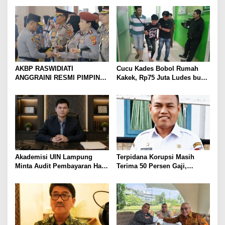
Prioritas
TP PKK Lampung Dorong
Pembangunan SDM Dimulai
dari Desa
AKBP RASWIDIATI
Cucu Kades Bobol Rumah
ANGGRAINI RESMI PIMPIN
Kakek, Rp75 Juta Ludes buat
POLRES LAMPUNG UTARA,
Judol, Diringkus dan
BAWA KOMITMEN PERKUAT
Ditembak Polisi
KAMTIBMAS DAN
PELAYANAN PRESISI
Akademisi UIN Lampung
Terpidana Korupsi Masih
Minta Audit Pembayaran Hak
Terima 50 Persen Gaji,
ASN Terpidana Korupsi:
BKSDM Lampung Utara;
Kepastian Hukum Tak Boleh
Tunggu Keputusan BKN
Berlarut