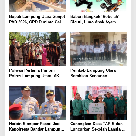
Bupati Lampung Utara Genjot
Babon Bangkok ‘Robe’ah’
PAD 2026, OPD Diminta Gali
Dicuri, Lima Anak Ayam
Sumber Pendapatan Baru
Menangis Piyik-Piyik, Warga
hingga Optimalkan PBB-P2
Gang Jalaba Kotabumi Heboh
Polwan Pertama Pimpin
Pemkab Lampung Utara
Polres Lampung Utara, AKBP
Serahkan Santunan
Raswidiati Disambut Tradisi
Kemensos kepada Keluarga
Pedang Pora
Korban Kebakaran
Herbin Sianipar Resmi Jadi
Canangkan Desa TAPIS dan
Kapolresta Bandar Lampung,
Luncurkan Sekolah Lansia di
Penindakan Korupsi Masuk
Kampung Rukti Endah, Ketua