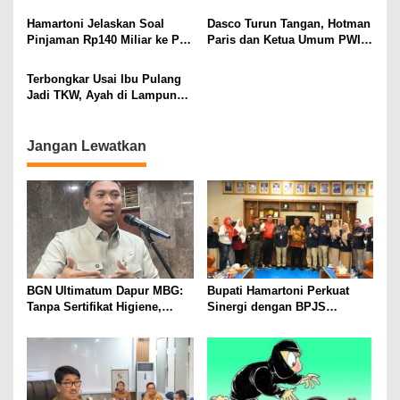
ASN Terpidana Korupsi:
BKSDM Lampung Utara;
Kepastian Hukum Tak Boleh
Tunggu Keputusan BKN
Hamartoni Jelaskan Soal
Dasco Turun Tangan, Hotman
Berlarut
Pinjaman Rp140 Miliar ke PT
Paris dan Ketua Umum PWI
SMI: Tanpa Terobosan,
Duduk Semeja, Isyarat Damai
Perbaikan Jalan Butuh Waktu
Polemik Wartawan?
Terbongkar Usai Ibu Pulang
Bertahun-tahun
Jadi TKW, Ayah di Lampung
Utara Diduga Cabuli Anak
Kandung Selama Empat
Tahun, Nyaris Diamuk Massa
Jangan Lewatkan
BGN Ultimatum Dapur MBG:
Bupati Hamartoni Perkuat
Tanpa Sertifikat Higiene,
Sinergi dengan BPJS
Tutup Permanen
Kesehatan, Dorong Layanan
Kesehatan Makin Cepat dan
Mudah