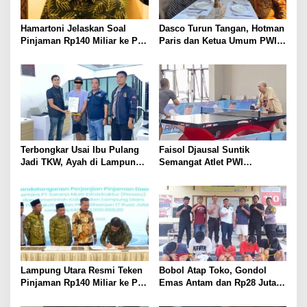
Hamartoni Jelaskan Soal
Dasco Turun Tangan, Hotman
Pinjaman Rp140 Miliar ke PT
Paris dan Ketua Umum PWI
SMI: Tanpa Terobosan,
Duduk Semeja, Isyarat Damai
Perbaikan Jalan Butuh Waktu
Polemik Wartawan?
Bertahun-tahun
Terbongkar Usai Ibu Pulang
Faisol Djausal Suntik
Jadi TKW, Ayah di Lampung
Semangat Atlet PWI
Utara Diduga Cabuli Anak
Lampung, Optimistis Tenis
Kandung Selama Empat
Meja Porwanas Bidik Prestasi
Tahun, Nyaris Diamuk Massa
Nasional
Lampung Utara Resmi Teken
Bobol Atap Toko, Gondol
Pinjaman Rp140 Miliar ke PT
Emas Antam dan Rp28 Juta!
SMI untuk Perbaikan 17 Ruas
Tim 905 Krisna Lamut