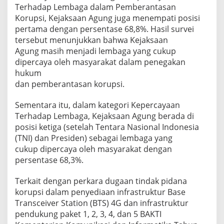
u
Terhadap Lembaga dalam Pemberantasan
p
Korupsi, Kejaksaan Agung juga menempati posisi
D
i
pertama dengan persentase 68,8%. Hasil survei
p
tersebut menunjukkan bahwa Kejaksaan
e
Agung masih menjadi lembaga yang cukup
r
dipercaya oleh masyarakat dalam penegakan
c
hukum
a
y
dan pemberantasan korupsi.
a
M
Sementara itu, dalam kategori Kepercayaan
a
Terhadap Lembaga, Kejaksaan Agung berada di
s
posisi ketiga (setelah Tentara Nasional Indonesia
y
a
(TNI) dan Presiden) sebagai lembaga yang
r
cukup dipercaya oleh masyarakat dengan
a
persentase 68,3%.
k
a
Terkait dengan perkara dugaan tindak pidana
t
korupsi dalam penyediaan infrastruktur Base
Transceiver Station (BTS) 4G dan infrastruktur
pendukung paket 1, 2, 3, 4, dan 5 BAKTI