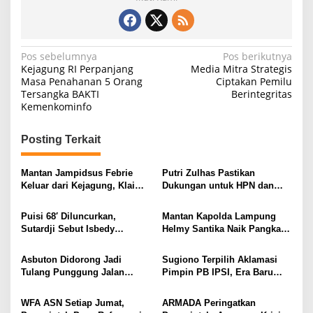
N
Pos sebelumnya
Pos berikutnya
Kejagung RI Perpanjang
Media Mitra Strategis
a
Masa Penahanan 5 Orang
Ciptakan Pemilu
Tersangka BAKTI
Berintegritas
v
Kemenkominfo
i
g
Posting Terkait
a
s
Mantan Jampidsus Febrie
Putri Zulhas Pastikan
Keluar dari Kejagung, Klaim
Dukungan untuk HPN dan
i
Jadi Korban Kriminalisasi
Porwanas 2027, Sebut
Lampung Punya Peluang
p
Puisi 68′ Diluncurkan,
Mantan Kapolda Lampung
Promosi Nasional
Sutardji Sebut Isbedy
Helmy Santika Naik Pangkat
o
Produktif Tanpa Kehilangan
Jadi Komjen. Masuk Empat
s
Kualitas
Perwira Tinggi Polri yang
Asbuton Didorong Jadi
Sugiono Terpilih Aklamasi
Meraih Bintang Tiga, Pernah
Tulang Punggung Jalan
Pimpin PB IPSI, Era Baru
Ungkap Jaringan Fredy
Nasional, Hakaaston Kurangi
Pencak Silat Dibidik Tembus
Pratama hingga Tangani
Ketergantungan Aspal Impor
Olimpiade
WFA ASN Setiap Jumat,
ARMADA Peringatkan
Sejumlah Kasus Nasional