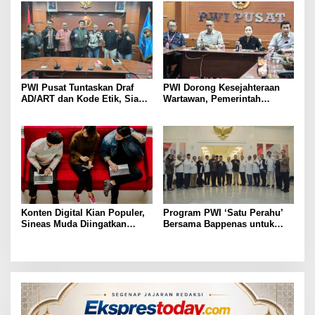
PWI Pusat Tuntaskan Draf
PWI Dorong Kesejahteraan
AD/ART dan Kode Etik, Siap
Wartawan, Pemerintah
Ditetapkan di Konkernas 2026
Siapkan 5.000 Rumah Subsidi
Tahun 2026
Konten Digital Kian Populer,
Program PWI ‘Satu Perahu’
Sineas Muda Diingatkan
Bersama Bappenas untuk
Tetap Utamakan Etika
Penguatan Kompetensi
Berkarya
Wartawan