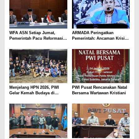
WFA ASN Setiap Jumat,
ARMADA Peringatkan
Pemerintah Pacu Reformasi
Pemerintah: Ancaman Krisis
Birokrasi Digital
Bisa Picu Instabilitas Sosial
Jika Tak Diantisipasi
Menjelang HPN 2026, PWI
PWI Pusat Rencanakan Natal
Gelar Kemah Budaya di
Bersama Wartawan Kristiani
Baduy: Belajar Nurani, Etika,
dan Kejujuran