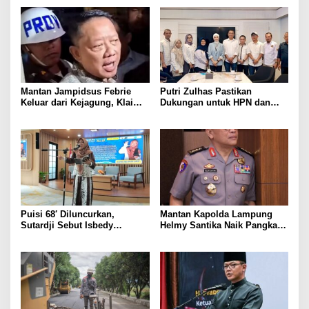
Mantan Jampidsus Febrie
Putri Zulhas Pastikan
Keluar dari Kejagung, Klaim
Dukungan untuk HPN dan
Jadi Korban Kriminalisasi
Porwanas 2027, Sebut
Lampung Punya Peluang
Promosi Nasional
Puisi 68′ Diluncurkan,
Mantan Kapolda Lampung
Sutardji Sebut Isbedy
Helmy Santika Naik Pangkat
Produktif Tanpa Kehilangan
Jadi Komjen. Masuk Empat
Kualitas
Perwira Tinggi Polri yang
Meraih Bintang Tiga, Pernah
Ungkap Jaringan Fredy
Pratama hingga Tangani
Sejumlah Kasus Nasional