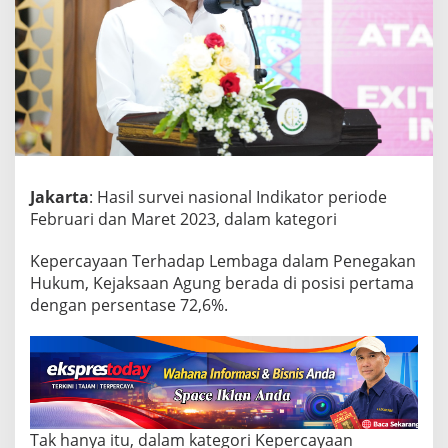
s
i
h
M
e
n
j
a
d
i
Jakarta
: Hasil survei nasional Indikator periode
L
e
Februari dan Maret 2023, dalam kategori
m
b
Kepercayaan Terhadap Lembaga dalam Penegakan
a
Hukum, Kejaksaan Agung berada di posisi pertama
g
dengan persentase 72,6%.
a
y
a
n
g
C
u
k
Tak hanya itu, dalam kategori Kepercayaan