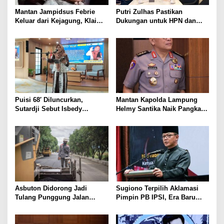
Mantan Jampidsus Febrie
Putri Zulhas Pastikan
Keluar dari Kejagung, Klaim
Dukungan untuk HPN dan
Jadi Korban Kriminalisasi
Porwanas 2027, Sebut
Lampung Punya Peluang
Promosi Nasional
Puisi 68′ Diluncurkan,
Mantan Kapolda Lampung
Sutardji Sebut Isbedy
Helmy Santika Naik Pangkat
Produktif Tanpa Kehilangan
Jadi Komjen. Masuk Empat
Kualitas
Perwira Tinggi Polri yang
Meraih Bintang Tiga, Pernah
Ungkap Jaringan Fredy
Pratama hingga Tangani
Sejumlah Kasus Nasional
Asbuton Didorong Jadi
Sugiono Terpilih Aklamasi
Tulang Punggung Jalan
Pimpin PB IPSI, Era Baru
Nasional, Hakaaston Kurangi
Pencak Silat Dibidik Tembus
Ketergantungan Aspal Impor
Olimpiade