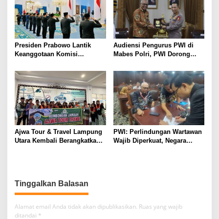
Presiden Prabowo Lantik
Audiensi Pengurus PWI di
Keanggotaan Komisi
Mabes Polri, PWI Dorong
Percepatan Reformasi Polri
Konsistensi MoU Dewan Pers
– Polri
Ajwa Tour & Travel Lampung
PWI: Perlindungan Wartawan
Utara Kembali Berangkatkan
Wajib Diperkuat, Negara
28 Jamaah Umroh. Komitmen
Harus Hadir Lindungi
Pelayanan Aman, Nyaman,
Kemerdekaan Pers
dan Penuh Keberkahan
Menuju Tanah Suci
Tinggalkan Balasan
Alamat email Anda tidak akan dipublikasikan.
Ruas yang wajib
ditandai
*