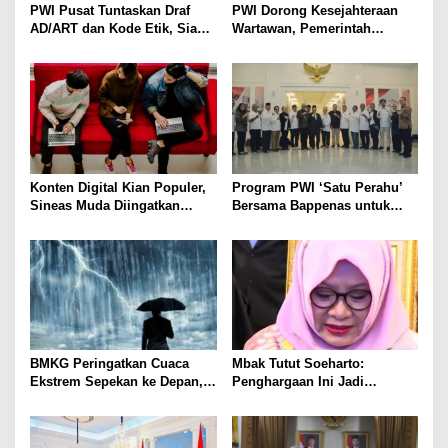
PWI Pusat Tuntaskan Draf
PWI Dorong Kesejahteraan
AD/ART dan Kode Etik, Siap
Wartawan, Pemerintah
Ditetapkan di Konkernas 2026
Siapkan 5.000 Rumah Subsidi
Tahun 2026
Konten Digital Kian Populer,
Program PWI ‘Satu Perahu’
Sineas Muda Diingatkan
Bersama Bappenas untuk
Tetap Utamakan Etika
Penguatan Kompetensi
Berkarya
Wartawan
BMKG Peringatkan Cuaca
Mbak Tutut Soeharto:
Ekstrem Sepekan ke Depan,
Penghargaan Ini Jadi
Warga Diminta Waspada
Momentum Persatuan Bangsa