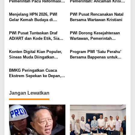
Pemerintah Pacu Reformasi
Pemerintah: Ancaman Krisis
Birokrasi Digital
Bisa Picu Instabilitas Sosial
Jika Tak Diantisipasi
Menjelang HPN 2026, PWI
PWI Pusat Rencanakan Natal
Gelar Kemah Budaya di
Bersama Wartawan Kristiani
Baduy: Belajar Nurani, Etika,
dan Kejujuran
PWI Pusat Tuntaskan Draf
PWI Dorong Kesejahteraan
AD/ART dan Kode Etik, Siap
Wartawan, Pemerintah
Ditetapkan di Konkernas 2026
Siapkan 5.000 Rumah Subsidi
Tahun 2026
Konten Digital Kian Populer,
Program PWI ‘Satu Perahu’
Sineas Muda Diingatkan
Bersama Bappenas untuk
Tetap Utamakan Etika
Penguatan Kompetensi
Berkarya
Wartawan
BMKG Peringatkan Cuaca
Ekstrem Sepekan ke Depan,
Warga Diminta Waspada
Jangan Lewatkan