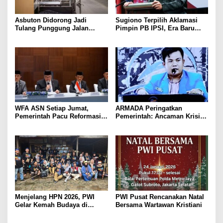
Asbuton Didorong Jadi
Sugiono Terpilih Aklamasi
Tulang Punggung Jalan
Pimpin PB IPSI, Era Baru
Nasional, Hakaaston Kurangi
Pencak Silat Dibidik Tembus
Ketergantungan Aspal Impor
Olimpiade
WFA ASN Setiap Jumat,
ARMADA Peringatkan
Pemerintah Pacu Reformasi
Pemerintah: Ancaman Krisis
Birokrasi Digital
Bisa Picu Instabilitas Sosial
Jika Tak Diantisipasi
Menjelang HPN 2026, PWI
PWI Pusat Rencanakan Natal
Gelar Kemah Budaya di
Bersama Wartawan Kristiani
Baduy: Belajar Nurani, Etika,
dan Kejujuran