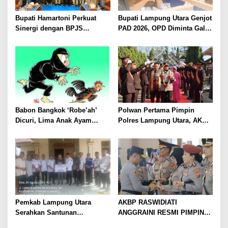
Bupati Hamartoni Perkuat
Bupati Lampung Utara Genjot
Sinergi dengan BPJS
PAD 2026, OPD Diminta Gali
Kesehatan, Dorong Layanan
Sumber Pendapatan Baru
Kesehatan Makin Cepat dan
hingga Optimalkan PBB-P2
Mudah
Babon Bangkok ‘Robe’ah’
Polwan Pertama Pimpin
Dicuri, Lima Anak Ayam
Polres Lampung Utara, AKBP
Menangis Piyik-Piyik, Warga
Raswidiati Disambut Tradisi
Gang Jalaba Kotabumi Heboh
Pedang Pora
Pemkab Lampung Utara
AKBP RASWIDIATI
Serahkan Santunan
ANGGRAINI RESMI PIMPIN
Kemensos kepada Keluarga
POLRES LAMPUNG UTARA,