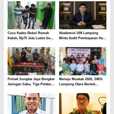
Korban Kebakaran
BAWA KOMITMEN PERKUAT
KAMTIBMAS DAN
PELAYANAN PRESISI
Cucu Kades Bobol Rumah
Akademisi UIN Lampung
Kakek, Rp75 Juta Ludes buat
Minta Audit Pembayaran Hak
Judol, Diringkus dan
ASN Terpidana Korupsi:
Ditembak Polisi
Kepastian Hukum Tak Boleh
Berlarut
Polsek Sungkai Jaya Bongkar
Menuju Muskab 2026, SMSI
Jaringan Sabu, Tiga Pelaku
Lampung Utara Bentuk
Dibekuk
Panitia dan Susun
Kepengurusan