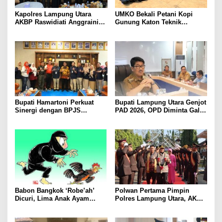
Kapolres Lampung Utara
UMKO Bekali Petani Kopi
AKBP Raswidiati Anggraini
Gunung Katon Teknik
Bergerak Cepat, Rangkul
Pascapanen, Dorong Nilai
Tokoh Masyarakat dan Adat
Jual Hasil Panen Meningkat
Perkuat Kamtibmas
Bupati Hamartoni Perkuat
Bupati Lampung Utara Genjot
Sinergi dengan BPJS
PAD 2026, OPD Diminta Gali
Kesehatan, Dorong Layanan
Sumber Pendapatan Baru
Kesehatan Makin Cepat dan
hingga Optimalkan PBB-P2
Mudah
Babon Bangkok ‘Robe’ah’
Polwan Pertama Pimpin
Dicuri, Lima Anak Ayam
Polres Lampung Utara, AKBP
Menangis Piyik-Piyik, Warga
Raswidiati Disambut Tradisi
Gang Jalaba Kotabumi Heboh
Pedang Pora