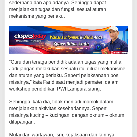
l
sederhana dan apa adanya. Sehingga dapat
a
menjalankan tugas dan fungsi, sesuai aturan
n
mekanisme yang berlaku.
k
a
n
T
u
g
a
“Guru dan tenaga pendidik adalah tugas yang mulia.
s
d
Jadi jangan melakukan sesuatu itu, diluar mekanisme
a
dan aturan yang berlaku. Seperti pelaksanaan bos
n
misalnya,” kata Farid saat menjadi pemateri dalam
T
workshop pendidikan PWI Lampura siang.
a
n
Sehingga, kata dia, tidak menjadi momok dalam
g
menjalankan aktivitas kesehariannya. Seperti
g
misalnya kucing – kucingan, dengan oknum – oknum
u
dilapangan.
n
g
Mulai dari wartawan, lsm, kejaksaan dan lainnya.
J