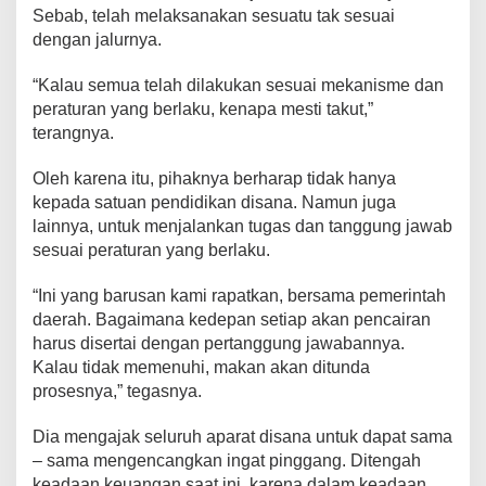
Sebab, telah melaksanakan sesuatu tak sesuai
a
w
dengan jalurnya.
a
b
“Kalau semua telah dilakukan sesuai mekanisme dan
S
peraturan yang berlaku, kenapa mesti takut,”
e
terangnya.
s
u
Oleh karena itu, pihaknya berharap tidak hanya
a
kepada satuan pendidikan disana. Namun juga
i
lainnya, untuk menjalankan tugas dan tanggung jawab
P
sesuai peraturan yang berlaku.
e
r
“Ini yang barusan kami rapatkan, bersama pemerintah
a
daerah. Bagaimana kedepan setiap akan pencairan
t
u
harus disertai dengan pertanggung jawabannya.
r
Kalau tidak memenuhi, makan akan ditunda
a
prosesnya,” tegasnya.
n
Y
Dia mengajak seluruh aparat disana untuk dapat sama
a
– sama mengencangkan ingat pinggang. Ditengah
n
keadaan keuangan saat ini, karena dalam keadaan