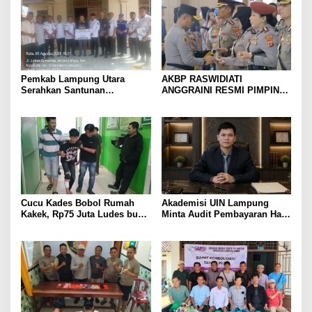
Pemkab Lampung Utara
AKBP RASWIDIATI
Serahkan Santunan
ANGGRAINI RESMI PIMPIN
Kemensos kepada Keluarga
POLRES LAMPUNG UTARA,
Korban Kebakaran
BAWA KOMITMEN PERKUAT
KAMTIBMAS DAN
PELAYANAN PRESISI
Cucu Kades Bobol Rumah
Akademisi UIN Lampung
Kakek, Rp75 Juta Ludes buat
Minta Audit Pembayaran Hak
Judol, Diringkus dan
ASN Terpidana Korupsi:
Ditembak Polisi
Kepastian Hukum Tak Boleh
Berlarut