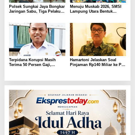
Polsek Sungkai Jaya Bongkar
Menuju Muskab 2026, SMSI
Jaringan Sabu, Tiga Pelaku
Lampung Utara Bentuk
Dibekuk
Panitia dan Susun
Kepengurusan
Terpidana Korupsi Masih
Hamartoni Jelaskan Soal
Terima 50 Persen Gaji,
Pinjaman Rp140 Miliar ke PT
BKSDM Lampung Utara;
SMI: Tanpa Terobosan,
Tunggu Keputusan BKN
Perbaikan Jalan Butuh Waktu
Bertahun-tahun