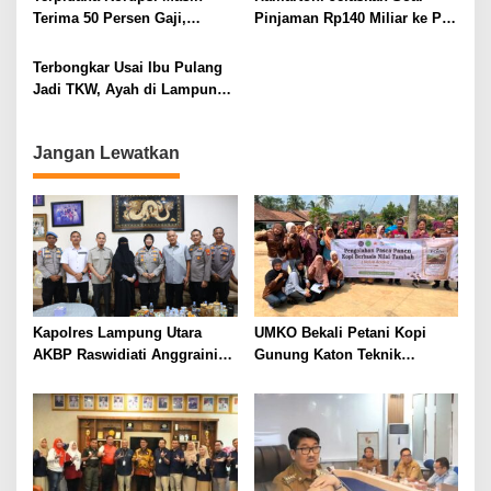
Terima 50 Persen Gaji,
Pinjaman Rp140 Miliar ke PT
BKSDM Lampung Utara;
SMI: Tanpa Terobosan,
Tunggu Keputusan BKN
Perbaikan Jalan Butuh Waktu
Terbongkar Usai Ibu Pulang
Bertahun-tahun
Jadi TKW, Ayah di Lampung
Utara Diduga Cabuli Anak
Kandung Selama Empat
Jangan Lewatkan
Tahun, Nyaris Diamuk Massa
Kapolres Lampung Utara
UMKO Bekali Petani Kopi
AKBP Raswidiati Anggraini
Gunung Katon Teknik
Bergerak Cepat, Rangkul
Pascapanen, Dorong Nilai
Tokoh Masyarakat dan Adat
Jual Hasil Panen Meningkat
Perkuat Kamtibmas