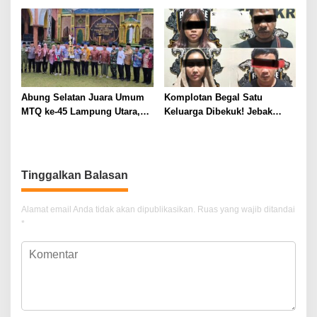
Kemarau dan Harga Pakan
Bersama Reskrim Polsek
Mahal
Kotabumi Kota Bekuk
Komplotan Curat
Abung Selatan Juara Umum
Komplotan Begal Satu
MTQ ke-45 Lampung Utara,
Keluarga Dibekuk! Jebak
Tuan Rumah Tutup Ajang
Korban Lewat MiChat,
dengan Prestasi Gemilang
Todong Airsoft Gun lalu
Gondol Motor
Tinggalkan Balasan
Alamat email Anda tidak akan dipublikasikan.
Ruas yang wajib ditandai
*