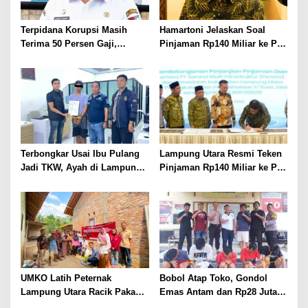
Terpidana Korupsi Masih
Hamartoni Jelaskan Soal
Terima 50 Persen Gaji,
Pinjaman Rp140 Miliar ke PT
BKSDM Lampung Utara;
SMI: Tanpa Terobosan,
Tunggu Keputusan BKN
Perbaikan Jalan Butuh Waktu
Bertahun-tahun
Terbongkar Usai Ibu Pulang
Lampung Utara Resmi Teken
Jadi TKW, Ayah di Lampung
Pinjaman Rp140 Miliar ke PT
Utara Diduga Cabuli Anak
SMI untuk Perbaikan 17 Ruas
Kandung Selama Empat
Jalan
Tahun, Nyaris Diamuk Massa
UMKO Latih Peternak
Bobol Atap Toko, Gondol
Lampung Utara Racik Pakan
Emas Antam dan Rp28 Juta!
Konsentrat, Solusi Hadapi
Tim 905 Krisna Lamut