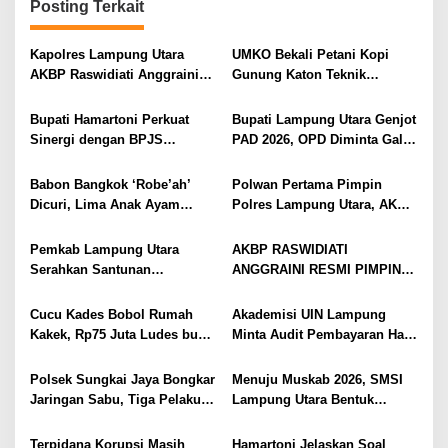
s
Posting Terkait
i
Kapolres Lampung Utara
UMKO Bekali Petani Kopi
p
AKBP Raswidiati Anggraini
Gunung Katon Teknik
o
Bergerak Cepat, Rangkul
Pascapanen, Dorong Nilai
Tokoh Masyarakat dan Adat
Jual Hasil Panen Meningkat
s
Bupati Hamartoni Perkuat
Bupati Lampung Utara Genjot
Perkuat Kamtibmas
Sinergi dengan BPJS
PAD 2026, OPD Diminta Gali
Kesehatan, Dorong Layanan
Sumber Pendapatan Baru
Kesehatan Makin Cepat dan
hingga Optimalkan PBB-P2
Babon Bangkok ‘Robe’ah’
Polwan Pertama Pimpin
Mudah
Dicuri, Lima Anak Ayam
Polres Lampung Utara, AKBP
Menangis Piyik-Piyik, Warga
Raswidiati Disambut Tradisi
Gang Jalaba Kotabumi Heboh
Pedang Pora
Pemkab Lampung Utara
AKBP RASWIDIATI
Serahkan Santunan
ANGGRAINI RESMI PIMPIN
Kemensos kepada Keluarga
POLRES LAMPUNG UTARA,
Korban Kebakaran
BAWA KOMITMEN PERKUAT
Cucu Kades Bobol Rumah
Akademisi UIN Lampung
KAMTIBMAS DAN
Kakek, Rp75 Juta Ludes buat
Minta Audit Pembayaran Hak
PELAYANAN PRESISI
Judol, Diringkus dan
ASN Terpidana Korupsi:
Ditembak Polisi
Kepastian Hukum Tak Boleh
Polsek Sungkai Jaya Bongkar
Menuju Muskab 2026, SMSI
Berlarut
Jaringan Sabu, Tiga Pelaku
Lampung Utara Bentuk
Dibekuk
Panitia dan Susun
Kepengurusan
Terpidana Korupsi Masih
Hamartoni Jelaskan Soal