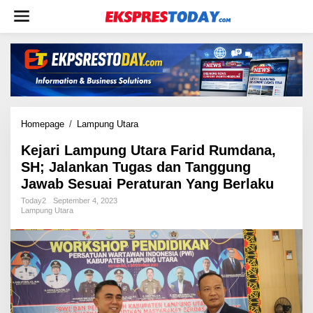
L
e
w
a
t
i
k
e
k
Homepage
/
Lampung Utara
K
o
e
n
Kejari Lampung Utara Farid Rumdana,
j
t
SH; Jalankan Tugas dan Tanggung
a
e
r
Jawab Sesuai Peraturan Yang Berlaku
n
i
Today2
September 4, 2023
L
Lampung Utara
a
m
p
u
n
g
U