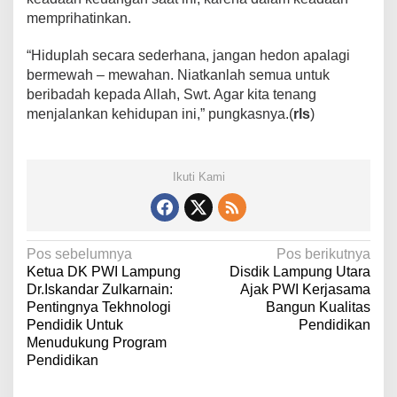
g
memprihatinkan.
B
e
“Hiduplah secara sederhana, jangan hedon apalagi
r
bermewah – mewahan. Niatkanlah semua untuk
l
beribadah kepada Allah, Swt. Agar kita tenang
a
k
menjalankan kehidupan ini,” pungkasnya.(
rls
)
u
Ikuti Kami
N
Pos sebelumnya
Pos berikutnya
Ketua DK PWI Lampung
Disdik Lampung Utara
a
Dr.Iskandar Zulkarnain:
Ajak PWI Kerjasama
v
Pentingnya Tekhnologi
Bangun Kualitas
Pendidik Untuk
Pendidikan
i
Menudukung Program
g
Pendidikan
a