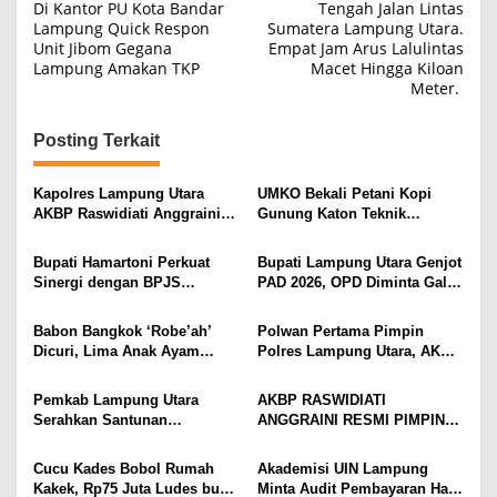
a
Di Kantor PU Kota Bandar
Tengah Jalan Lintas
Lampung Quick Respon
Sumatera Lampung Utara.
v
Unit Jibom Gegana
Empat Jam Arus Lalulintas
i
Lampung Amakan TKP
Macet Hingga Kiloan
Meter.
g
a
Posting Terkait
s
i
Kapolres Lampung Utara
UMKO Bekali Petani Kopi
AKBP Raswidiati Anggraini
Gunung Katon Teknik
p
Bergerak Cepat, Rangkul
Pascapanen, Dorong Nilai
o
Tokoh Masyarakat dan Adat
Jual Hasil Panen Meningkat
Bupati Hamartoni Perkuat
Bupati Lampung Utara Genjot
Perkuat Kamtibmas
s
Sinergi dengan BPJS
PAD 2026, OPD Diminta Gali
Kesehatan, Dorong Layanan
Sumber Pendapatan Baru
Kesehatan Makin Cepat dan
hingga Optimalkan PBB-P2
Babon Bangkok ‘Robe’ah’
Polwan Pertama Pimpin
Mudah
Dicuri, Lima Anak Ayam
Polres Lampung Utara, AKBP
Menangis Piyik-Piyik, Warga
Raswidiati Disambut Tradisi
Gang Jalaba Kotabumi Heboh
Pedang Pora
Pemkab Lampung Utara
AKBP RASWIDIATI
Serahkan Santunan
ANGGRAINI RESMI PIMPIN
Kemensos kepada Keluarga
POLRES LAMPUNG UTARA,
Korban Kebakaran
BAWA KOMITMEN PERKUAT
Cucu Kades Bobol Rumah
Akademisi UIN Lampung
KAMTIBMAS DAN
Kakek, Rp75 Juta Ludes buat
Minta Audit Pembayaran Hak