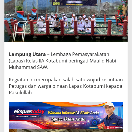
i
n
g
a
t
i
M
a
u
l
Lampung Utara –
Lembaga Pemasyarakatan
i
(Lapas) Kelas IIA Kotabumi peringati Maulid Nabi
d
Muhammad SAW.
N
a
Kegiatan ini merupakan salah satu wujud kecintaan
b
i
Petugas dan warga binaan Lapas Kotabumi kepada
Rasulullah.