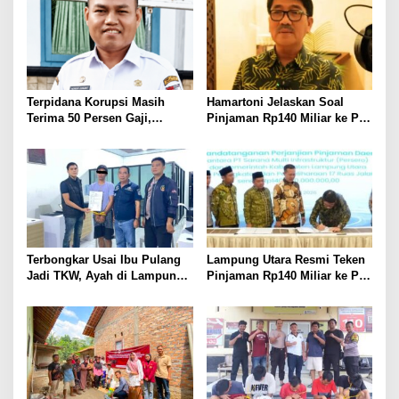
Terpidana Korupsi Masih
Hamartoni Jelaskan Soal
Terima 50 Persen Gaji,
Pinjaman Rp140 Miliar ke PT
BKSDM Lampung Utara;
SMI: Tanpa Terobosan,
Tunggu Keputusan BKN
Perbaikan Jalan Butuh Waktu
Bertahun-tahun
Terbongkar Usai Ibu Pulang
Lampung Utara Resmi Teken
Jadi TKW, Ayah di Lampung
Pinjaman Rp140 Miliar ke PT
Utara Diduga Cabuli Anak
SMI untuk Perbaikan 17 Ruas
Kandung Selama Empat
Jalan
Tahun, Nyaris Diamuk Massa