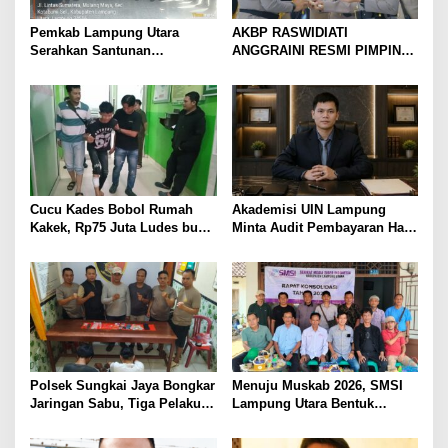
Pemkab Lampung Utara
AKBP RASWIDIATI
Serahkan Santunan
ANGGRAINI RESMI PIMPIN
Kemensos kepada Keluarga
POLRES LAMPUNG UTARA,
Korban Kebakaran
BAWA KOMITMEN PERKUAT
KAMTIBMAS DAN
PELAYANAN PRESISI
Cucu Kades Bobol Rumah
Akademisi UIN Lampung
Kakek, Rp75 Juta Ludes buat
Minta Audit Pembayaran Hak
Judol, Diringkus dan
ASN Terpidana Korupsi:
Ditembak Polisi
Kepastian Hukum Tak Boleh
Berlarut
Polsek Sungkai Jaya Bongkar
Menuju Muskab 2026, SMSI
Jaringan Sabu, Tiga Pelaku
Lampung Utara Bentuk
Dibekuk
Panitia dan Susun
Kepengurusan