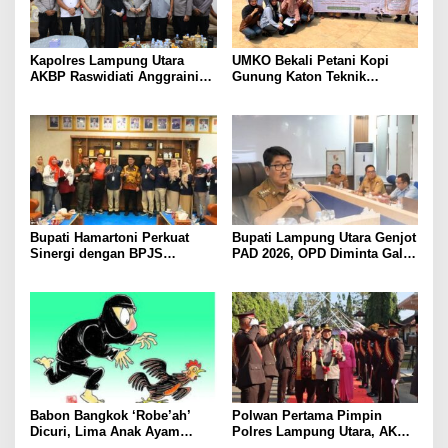
Kapolres Lampung Utara
UMKO Bekali Petani Kopi
AKBP Raswidiati Anggraini
Gunung Katon Teknik
Bergerak Cepat, Rangkul
Pascapanen, Dorong Nilai
Tokoh Masyarakat dan Adat
Jual Hasil Panen Meningkat
Perkuat Kamtibmas
Bupati Hamartoni Perkuat
Bupati Lampung Utara Genjot
Sinergi dengan BPJS
PAD 2026, OPD Diminta Gali
Kesehatan, Dorong Layanan
Sumber Pendapatan Baru
Kesehatan Makin Cepat dan
hingga Optimalkan PBB-P2
Mudah
Babon Bangkok ‘Robe’ah’
Polwan Pertama Pimpin
Dicuri, Lima Anak Ayam
Polres Lampung Utara, AKBP
Menangis Piyik-Piyik, Warga
Raswidiati Disambut Tradisi