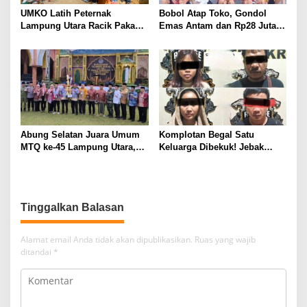
UMKO Latih Peternak
Bobol Atap Toko, Gondol
Lampung Utara Racik Pakan
Emas Antam dan Rp28 Juta!
Konsentrat, Solusi Hadapi
Tim 905 Krisna Lamut
Kemarau dan Harga Pakan
Bersama Reskrim Polsek
Mahal
Kotabumi Kota Bekuk
Komplotan Curat
Abung Selatan Juara Umum
Komplotan Begal Satu
MTQ ke-45 Lampung Utara,
Keluarga Dibekuk! Jebak
Tuan Rumah Tutup Ajang
Korban Lewat MiChat,
dengan Prestasi Gemilang
Todong Airsoft Gun lalu
Gondol Motor
Tinggalkan Balasan
Alamat email Anda tidak akan dipublikasikan.
Ruas yang wajib
ditandai
*