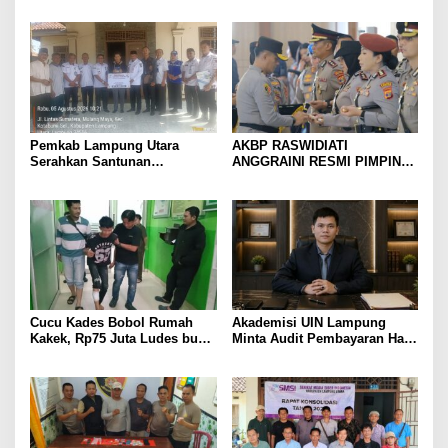
Gang Jalaba Kotabumi Heboh
Pedang Pora
Pemkab Lampung Utara
AKBP RASWIDIATI
Serahkan Santunan
ANGGRAINI RESMI PIMPIN
Kemensos kepada Keluarga
POLRES LAMPUNG UTARA,
Korban Kebakaran
BAWA KOMITMEN PERKUAT
KAMTIBMAS DAN
PELAYANAN PRESISI
Cucu Kades Bobol Rumah
Akademisi UIN Lampung
Kakek, Rp75 Juta Ludes buat
Minta Audit Pembayaran Hak
Judol, Diringkus dan
ASN Terpidana Korupsi:
Ditembak Polisi
Kepastian Hukum Tak Boleh
Berlarut