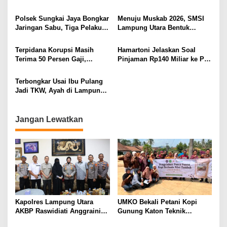
PELAYANAN PRESISI
Judol, Diringkus dan
ASN Terpidana Korupsi:
Ditembak Polisi
Kepastian Hukum Tak Boleh
Polsek Sungkai Jaya Bongkar
Menuju Muskab 2026, SMSI
Berlarut
Jaringan Sabu, Tiga Pelaku
Lampung Utara Bentuk
Dibekuk
Panitia dan Susun
Kepengurusan
Terpidana Korupsi Masih
Hamartoni Jelaskan Soal
Terima 50 Persen Gaji,
Pinjaman Rp140 Miliar ke PT
BKSDM Lampung Utara;
SMI: Tanpa Terobosan,
Tunggu Keputusan BKN
Perbaikan Jalan Butuh Waktu
Terbongkar Usai Ibu Pulang
Bertahun-tahun
Jadi TKW, Ayah di Lampung
Utara Diduga Cabuli Anak
Kandung Selama Empat
Tahun, Nyaris Diamuk Massa
Jangan Lewatkan
Kapolres Lampung Utara
UMKO Bekali Petani Kopi
AKBP Raswidiati Anggraini
Gunung Katon Teknik
Bergerak Cepat, Rangkul
Pascapanen, Dorong Nilai