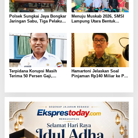
Polsek Sungkai Jaya Bongkar
Menuju Muskab 2026, SMSI
Jaringan Sabu, Tiga Pelaku
Lampung Utara Bentuk
Dibekuk
Panitia dan Susun
Kepengurusan
Terpidana Korupsi Masih
Hamartoni Jelaskan Soal
Terima 50 Persen Gaji,
Pinjaman Rp140 Miliar ke PT
BKSDM Lampung Utara;
SMI: Tanpa Terobosan,
Tunggu Keputusan BKN
Perbaikan Jalan Butuh Waktu
Bertahun-tahun