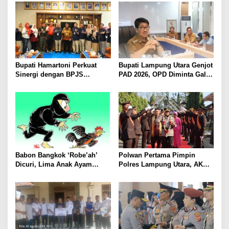
Tokoh Masyarakat dan Adat
Jual Hasil Panen Meningkat
Perkuat Kamtibmas
Bupati Hamartoni Perkuat
Bupati Lampung Utara Genjot
Sinergi dengan BPJS
PAD 2026, OPD Diminta Gali
Kesehatan, Dorong Layanan
Sumber Pendapatan Baru
Kesehatan Makin Cepat dan
hingga Optimalkan PBB-P2
Mudah
Babon Bangkok ‘Robe’ah’
Polwan Pertama Pimpin
Dicuri, Lima Anak Ayam
Polres Lampung Utara, AKBP
Menangis Piyik-Piyik, Warga
Raswidiati Disambut Tradisi
Gang Jalaba Kotabumi Heboh
Pedang Pora