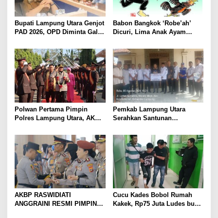
Bupati Lampung Utara Genjot
Babon Bangkok ‘Robe’ah’
PAD 2026, OPD Diminta Gali
Dicuri, Lima Anak Ayam
Sumber Pendapatan Baru
Menangis Piyik-Piyik, Warga
hingga Optimalkan PBB-P2
Gang Jalaba Kotabumi Heboh
Polwan Pertama Pimpin
Pemkab Lampung Utara
Polres Lampung Utara, AKBP
Serahkan Santunan
Raswidiati Disambut Tradisi
Kemensos kepada Keluarga
Pedang Pora
Korban Kebakaran
AKBP RASWIDIATI
Cucu Kades Bobol Rumah
ANGGRAINI RESMI PIMPIN
Kakek, Rp75 Juta Ludes buat
POLRES LAMPUNG UTARA,
Judol, Diringkus dan