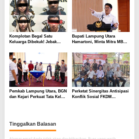
Kotabumi Kota Bekuk
Komplotan Curat
Komplotan Begal Satu
Bupati Lampung Utara
Keluarga Dibekuk! Jebak
Hamartoni, Minta Mitra MBG
Korban Lewat MiChat,
Sisihkan Keuntungan untuk
Todong Airsoft Gun lalu
Anak Penerima Manfaat
Gondol Motor
Pemkab Lampung Utara, BGN
Perketat Sinergitas Antisipasi
dan Kejari Perkuat Tata Kelola
Konflik Sosial FKDM
MBG, BUMDes Jadi Mitra
Lampura Gelar Rakor
Strategis
Tinggalkan Balasan
Alamat email Anda tidak akan dipublikasikan.
Ruas yang wajib