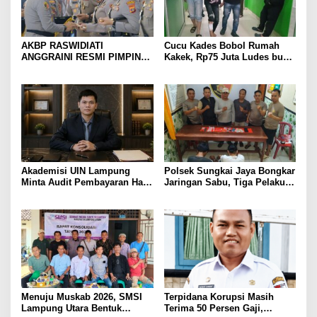
AKBP RASWIDIATI
Cucu Kades Bobol Rumah
ANGGRAINI RESMI PIMPIN
Kakek, Rp75 Juta Ludes buat
POLRES LAMPUNG UTARA,
Judol, Diringkus dan
BAWA KOMITMEN PERKUAT
Ditembak Polisi
KAMTIBMAS DAN
PELAYANAN PRESISI
Akademisi UIN Lampung
Polsek Sungkai Jaya Bongkar
Minta Audit Pembayaran Hak
Jaringan Sabu, Tiga Pelaku
ASN Terpidana Korupsi:
Dibekuk
Kepastian Hukum Tak Boleh
Berlarut
Menuju Muskab 2026, SMSI
Terpidana Korupsi Masih
Lampung Utara Bentuk
Terima 50 Persen Gaji,