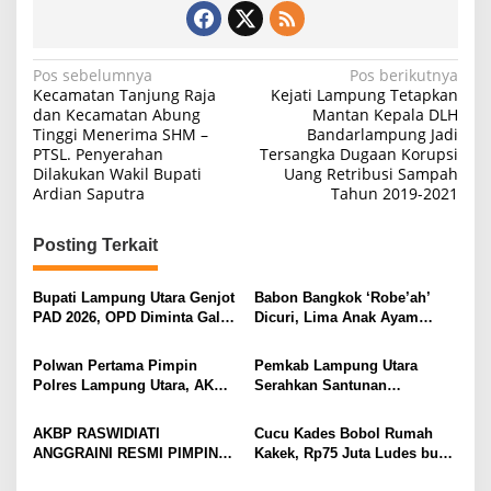
N
Pos sebelumnya
Pos berikutnya
Kecamatan Tanjung Raja
Kejati Lampung Tetapkan
a
dan Kecamatan Abung
Mantan Kepala DLH
Tinggi Menerima SHM –
Bandarlampung Jadi
v
PTSL. Penyerahan
Tersangka Dugaan Korupsi
i
Dilakukan Wakil Bupati
Uang Retribusi Sampah
Ardian Saputra
Tahun 2019-2021
g
a
Posting Terkait
s
i
Bupati Lampung Utara Genjot
Babon Bangkok ‘Robe’ah’
PAD 2026, OPD Diminta Gali
Dicuri, Lima Anak Ayam
p
Sumber Pendapatan Baru
Menangis Piyik-Piyik, Warga
o
hingga Optimalkan PBB-P2
Gang Jalaba Kotabumi Heboh
Polwan Pertama Pimpin
Pemkab Lampung Utara
s
Polres Lampung Utara, AKBP
Serahkan Santunan
Raswidiati Disambut Tradisi
Kemensos kepada Keluarga
Pedang Pora
Korban Kebakaran
AKBP RASWIDIATI
Cucu Kades Bobol Rumah
ANGGRAINI RESMI PIMPIN
Kakek, Rp75 Juta Ludes buat
POLRES LAMPUNG UTARA,
Judol, Diringkus dan