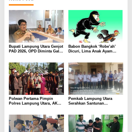
Bupati Lampung Utara Genjot
Babon Bangkok ‘Robe’ah’
PAD 2026, OPD Diminta Gali
Dicuri, Lima Anak Ayam
Sumber Pendapatan Baru
Menangis Piyik-Piyik, Warga
hingga Optimalkan PBB-P2
Gang Jalaba Kotabumi Heboh
Polwan Pertama Pimpin
Pemkab Lampung Utara
Polres Lampung Utara, AKBP
Serahkan Santunan
Raswidiati Disambut Tradisi
Kemensos kepada Keluarga
Pedang Pora
Korban Kebakaran