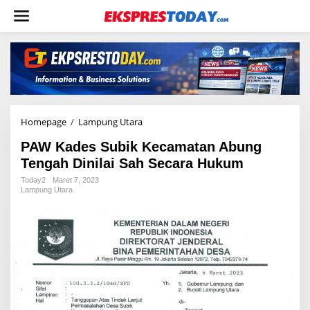
L
e
w
a
t
i
k
e
k
o
Homepage
/
Lampung Utara
P
n
A
t
PAW Kades Subik Kecamatan Abung
W
e
K
Tengah Dinilai Sah Secara Hukum
n
a
Today2
Maret 7, 2023
d
Lampung Utara
e
s
S
u
b
i
k
K
e
c