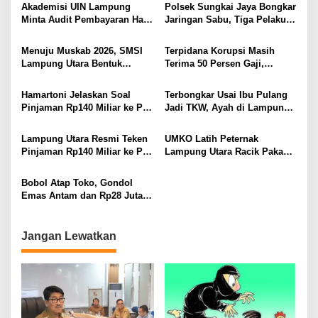
BAWA KOMITMEN PERKUAT
Ditembak Polisi
Akademisi UIN Lampung
Polsek Sungkai Jaya Bongkar
KAMTIBMAS DAN
Minta Audit Pembayaran Hak
Jaringan Sabu, Tiga Pelaku
PELAYANAN PRESISI
ASN Terpidana Korupsi:
Dibekuk
Kepastian Hukum Tak Boleh
Menuju Muskab 2026, SMSI
Terpidana Korupsi Masih
Berlarut
Lampung Utara Bentuk
Terima 50 Persen Gaji,
Panitia dan Susun
BKSDM Lampung Utara;
Kepengurusan
Tunggu Keputusan BKN
Hamartoni Jelaskan Soal
Terbongkar Usai Ibu Pulang
Pinjaman Rp140 Miliar ke PT
Jadi TKW, Ayah di Lampung
SMI: Tanpa Terobosan,
Utara Diduga Cabuli Anak
Perbaikan Jalan Butuh Waktu
Kandung Selama Empat
Lampung Utara Resmi Teken
UMKO Latih Peternak
Bertahun-tahun
Tahun, Nyaris Diamuk Massa
Pinjaman Rp140 Miliar ke PT
Lampung Utara Racik Pakan
SMI untuk Perbaikan 17 Ruas
Konsentrat, Solusi Hadapi
Jalan
Kemarau dan Harga Pakan
Bobol Atap Toko, Gondol
Mahal
Emas Antam dan Rp28 Juta!
Tim 905 Krisna Lamut
Bersama Reskrim Polsek
Kotabumi Kota Bekuk
Jangan Lewatkan
Komplotan Curat