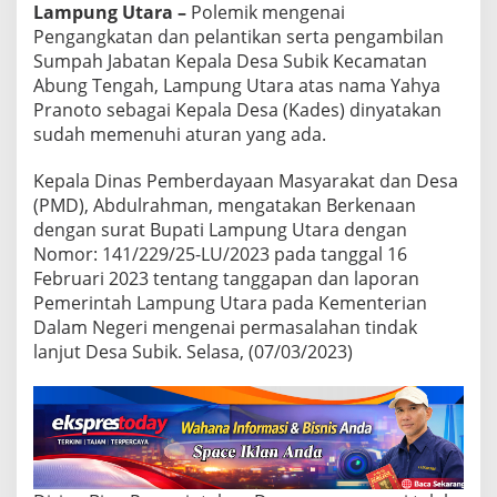
S
Lampung Utara –
Polemik mengenai
a
Pengangkatan dan pelantikan serta pengambilan
h
Sumpah Jabatan Kepala Desa Subik Kecamatan
S
e
Abung Tengah, Lampung Utara atas nama Yahya
c
Pranoto sebagai Kepala Desa (Kades) dinyatakan
a
sudah memenuhi aturan yang ada.
r
a
Kepala Dinas Pemberdayaan Masyarakat dan Desa
H
u
(PMD), Abdulrahman, mengatakan Berkenaan
k
dengan surat Bupati Lampung Utara dengan
u
Nomor: 141/229/25-LU/2023 pada tanggal 16
m
Februari 2023 tentang tanggapan dan laporan
Pemerintah Lampung Utara pada Kementerian
Dalam Negeri mengenai permasalahan tindak
lanjut Desa Subik. Selasa, (07/03/2023)