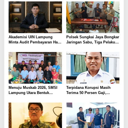
BAWA KOMITMEN PERKUAT
Ditembak Polisi
KAMTIBMAS DAN
PELAYANAN PRESISI
Akademisi UIN Lampung
Polsek Sungkai Jaya Bongkar
Minta Audit Pembayaran Hak
Jaringan Sabu, Tiga Pelaku
ASN Terpidana Korupsi:
Dibekuk
Kepastian Hukum Tak Boleh
Berlarut
Menuju Muskab 2026, SMSI
Terpidana Korupsi Masih
Lampung Utara Bentuk
Terima 50 Persen Gaji,
Panitia dan Susun
BKSDM Lampung Utara;
Kepengurusan
Tunggu Keputusan BKN