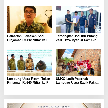
Panitia dan Susun
BKSDM Lampung Utara;
Kepengurusan
Tunggu Keputusan BKN
Hamartoni Jelaskan Soal
Terbongkar Usai Ibu Pulang
Pinjaman Rp140 Miliar ke PT
Jadi TKW, Ayah di Lampung
SMI: Tanpa Terobosan,
Utara Diduga Cabuli Anak
Perbaikan Jalan Butuh Waktu
Kandung Selama Empat
Bertahun-tahun
Tahun, Nyaris Diamuk Massa
Lampung Utara Resmi Teken
UMKO Latih Peternak
Pinjaman Rp140 Miliar ke PT
Lampung Utara Racik Pakan
SMI untuk Perbaikan 17 Ruas
Konsentrat, Solusi Hadapi
Jalan
Kemarau dan Harga Pakan
Mahal