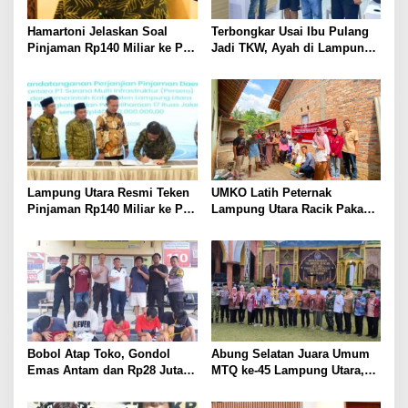
Hamartoni Jelaskan Soal
Terbongkar Usai Ibu Pulang
Pinjaman Rp140 Miliar ke PT
Jadi TKW, Ayah di Lampung
SMI: Tanpa Terobosan,
Utara Diduga Cabuli Anak
Perbaikan Jalan Butuh Waktu
Kandung Selama Empat
Bertahun-tahun
Tahun, Nyaris Diamuk Massa
Lampung Utara Resmi Teken
UMKO Latih Peternak
Pinjaman Rp140 Miliar ke PT
Lampung Utara Racik Pakan
SMI untuk Perbaikan 17 Ruas
Konsentrat, Solusi Hadapi
Jalan
Kemarau dan Harga Pakan
Mahal
Bobol Atap Toko, Gondol
Abung Selatan Juara Umum
Emas Antam dan Rp28 Juta!
MTQ ke-45 Lampung Utara,
Tim 905 Krisna Lamut
Tuan Rumah Tutup Ajang
Bersama Reskrim Polsek
dengan Prestasi Gemilang