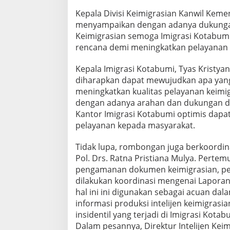
m
Kepala Divisi Keimigrasian Kanwil Ke
i
menyampaikan dengan adanya dukungan d
g
r
Keimigrasian semoga Imigrasi Kotabum
a
rencana demi meningkatkan pelayanan 
s
i
Kepala Imigrasi Kotabumi, Tyas Kristy
,
diharapkan dapat mewujudkan apa yang
D
i
meningkatkan kualitas pelayanan keimigr
r
dengan adanya arahan dan dukungan dari
e
Kantor Imigrasi Kotabumi optimis dap
k
pelayanan kepada masyarakat.
t
u
r
Tidak lupa, rombongan juga berkoordinas
L
Pol. Drs. Ratna Pristiana Mulya. Pert
a
pengamanan dokumen keimigrasian, pela
l
dilakukan koordinasi mengenai Laporan H
u
L
hal ini ini digunakan sebagai acuan da
i
informasi produksi intelijen keimigrasia
n
insidentil yang terjadi di Imigrasi Kotab
t
Dalam pesannya, Direktur Intelijen Ke
a