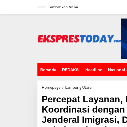
L
Tambahkan Menu
e
w
a
t
i
k
e
k
o
n
t
e
n
Beranda
REDAKSI
Headline
Nasional
Homepage
/
Lampung Utara
P
e
Percepat Layanan, 
r
c
Koordinasi dengan 
e
p
Jenderal Imigrasi, 
a
t