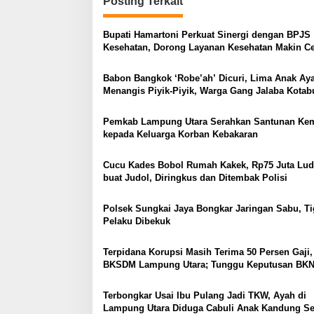
i
Posting Terkait
t
g
I
n
Bupati Hamartoni Perkuat Sinergi dengan BPJS
a
t
Kesehatan, Dorong Layanan Kesehatan Makin C
s
e
dan Mudah
l
Babon Bangkok ‘Robe’ah’ Dicuri, Lima Anak A
i
i
Menangis Piyik-Piyik, Warga Gang Jalaba Kota
j
p
Heboh
e
o
Pemkab Lampung Utara Serahkan Santunan Ke
n
kepada Keluarga Korban Kebakaran
K
s
e
i
Cucu Kades Bobol Rumah Kakek, Rp75 Juta Lud
m
buat Judol, Diringkus dan Ditembak Polisi
i
g
Polsek Sungkai Jaya Bongkar Jaringan Sabu, Ti
r
Pelaku Dibekuk
a
s
i
Terpidana Korupsi Masih Terima 50 Persen Gaji,
a
BKSDM Lampung Utara; Tunggu Keputusan BK
n
Terbongkar Usai Ibu Pulang Jadi TKW, Ayah di
Lampung Utara Diduga Cabuli Anak Kandung S