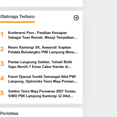
Olahraga Terbaru
1
Konferensi Pers : Pastikan Kesiapan
Sebagai Tuan Rumah, Mesuji Tempatkan
Tiga Venue Pelaksanaan Soeratin Cup
2
Piala Gubernur Lampung
Resmi Kantongi SK, Aswarodi Siapkan
Pelatda Bulutangkis PWI Lampung Menuju
Porwanas 2027
3
Pantau Langsung Seleksi, Yuhadi Bidik
Sapu Bersih 7 Emas Cabor Karoke di
Porwanas 2027
4
Faisol Djausal Suntik Semangat Atlet PWI
Lampung, Optimistis Tenis Meja Porwanas
Bidik Prestasi Nasional
5
Seleksi Tenis Meja Porwanas 2027 Tuntas,
SIWO PWI Lampung Kantongi 12 Atlet
Terbaik Bidik Medali Emas
Peristiwa