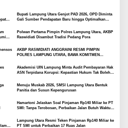
Bupati Lampung Utara Genjot PAD 2026, OPD Diminta
epat
Gali Sumber Pendapatan Baru hingga Optimalkan
PBB-P2
yam
Polwan Pertama Pimpin Polres Lampung Utara, AKBP
bumi
Raswidiati Disambut Tradisi Pedang Pora
mensos
AKBP RASWIDIATI ANGGRAINI RESMI PIMPIN
POLRES LAMPUNG UTARA, BAWA KOMITMEN
PERKUAT KAMTIBMAS DAN PELAYANAN PRESISI
es
Akademisi UIN Lampung Minta Audit Pembayaran Hak
ASN Terpidana Korupsi: Kepastian Hukum Tak Boleh
Berlarut
ga
Menuju Muskab 2026, SMSI Lampung Utara Bentuk
Panitia dan Susun Kepengurusan
Hamartoni Jelaskan Soal Pinjaman Rp140 Miliar ke PT
N
SMI: Tanpa Terobosan, Perbaikan Jalan Butuh Waktu
Bertahun-tahun
Lampung Utara Resmi Teken Pinjaman Rp140 Miliar ke
elama
PT SMI untuk Perbaikan 17 Ruas Jalan