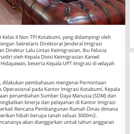
i Kelas II Non TPI Kotabumi, yang didampingi oleh
dengan Sekretaris Direktorat Jenderal Imigrasi
n Direktur Lalu Lintas Keimigrasian, Ibu Felucia
hadiri oleh Kepala Divisi Keimigrasian Kanwil
idayawan, beserta Kepala UPT Imigrasi di wilayah
, dilakukan pembahasan mengenai Permintaan
perasional pada Kantor Imigrasi Kotabumi. Kepala
ntaan penambahan Sumber Daya Manusia (SDM) dan
ngkatkan kinerja dan pelayanan di Kantor Imigrasi
a terkait Rencana Pembangunan Rumah Dinas dimana
berikan hibah berupa tanah seluas 3000m2.
ncananya akan dianggarkan untuk tahun anggaran