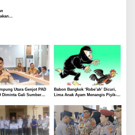
an
Pakan
ampung Utara Genjot PAD
Babon Bangkok ‘Robe’ah’ Dicuri,
D Diminta Gali Sumber
Lima Anak Ayam Menangis Piyik-
an Baru hingga
Piyik, Warga Gang Jalaba Kotabumi
an PBB-P2
Heboh