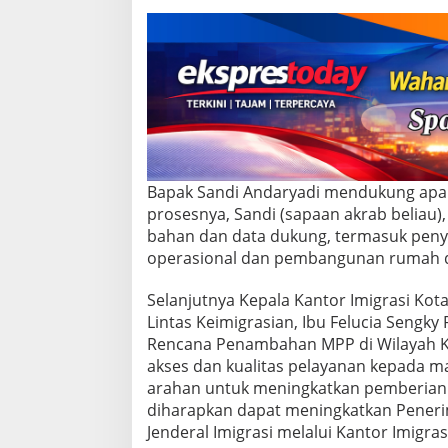
e
t
a
r
i
s
D
i
r
e
k
Bapak Sandi Andaryadi mendukung apa y
t
prosesnya, Sandi (sapaan akrab belia
o
bahan dan data dukung, termasuk peny
r
operasional dan pembangunan rumah din
a
t
J
Selanjutnya Kepala Kantor Imigrasi K
e
Lintas Keimigrasian, Ibu Felucia Seng
n
Rencana Penambahan MPP di Wilayah Ke
d
akses dan kualitas pelayanan kepada m
e
arahan untuk meningkatkan pemberian E
r
a
diharapkan dapat meningkatkan Peneri
l
Jenderal Imigrasi melalui Kantor Imigras
I