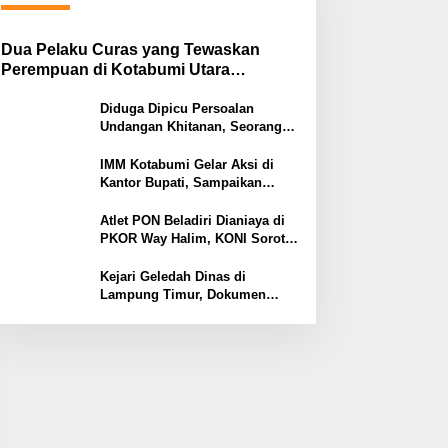
Dua Pelaku Curas yang Tewaskan
Perempuan di Kotabumi Utara
Ditangkap, Polisi Ungkap Motif
Ekonomi
Diduga Dipicu Persoalan
Undangan Khitanan, Seorang
Warga Lampung Timur Tewas
Tertembak
IMM Kotabumi Gelar Aksi di
Kantor Bupati, Sampaikan
Sembilan Tuntutan untuk
Pemkab Lampung Utara
Atlet PON Beladiri Dianiaya di
PKOR Way Halim, KONI Soroti
Lemahnya Pengamanan
Kawasan
Kejari Geledah Dinas di
Lampung Timur, Dokumen
Proyek Jalan Rp24 Miliar
Diangkut Penyidik