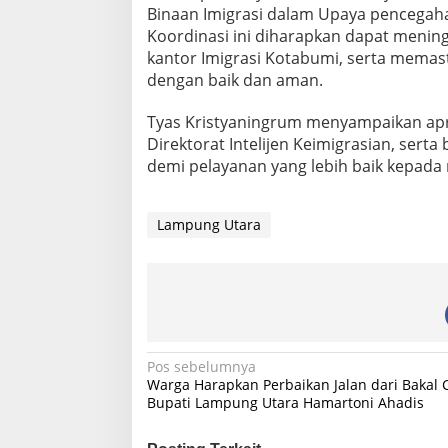
Binaan Imigrasi dalam Upaya pencegaha
s
K
Koordinasi ini diharapkan dapat menin
e
kantor Imigrasi Kotabumi, serta memas
i
dengan baik dan aman.
m
i
Tyas Kristyaningrum menyampaikan apr
g
r
Direktorat Intelijen Keimigrasian, serta
a
demi pelayanan yang lebih baik kepada 
s
i
a
Lampung Utara
n
d
a
n
D
i
r
e
N
Pos sebelumnya
k
Warga Harapkan Perbaikan Jalan dari Bakal 
t
a
Bupati Lampung Utara Hamartoni Ahadis
o
v
r
a