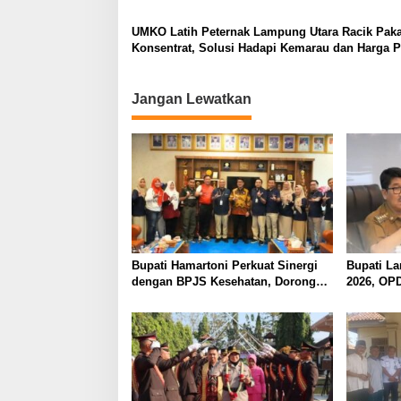
Empat Tahun, Nyaris Diamuk Massa
UMKO Latih Peternak Lampung Utara Racik Pak
Konsentrat, Solusi Hadapi Kemarau dan Harga 
Mahal
Jangan Lewatkan
Bupati Hamartoni Perkuat Sinergi
Bupati L
dengan BPJS Kesehatan, Dorong
2026, OP
Layanan Kesehatan Makin Cepat
Pendapat
dan Mudah
Optimalk