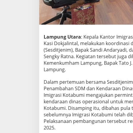
d
a
k
a
n
K
o
Lampung Utara
: Kepala Kantor Imigras
o
Kasi Dokjalintal, melakukan koordinasi 
r
(Sesditjenim), Bapak Sandi Andaryadi, da
d
i
Sengky Ratna. Kegiatan tersebut juga di
n
Kemenkumham Lampung, Bapak Tato J. H
a
Lampung.
s
i
Dalam pertemuan bersama Sesditjenim
d
e
Penambahan SDM dan Kendaraan Dinas O
n
Imigrasi Kotabumi mengajukan permi
g
kendaraan dinas operasional untuk meni
a
Kotabumi. Disamping itu, dibahas pul
n
sebelumnya Imigrasi Kotabumi telah di
S
e
Pelaksanaan pembangunan tersebut re
k
2025.
r